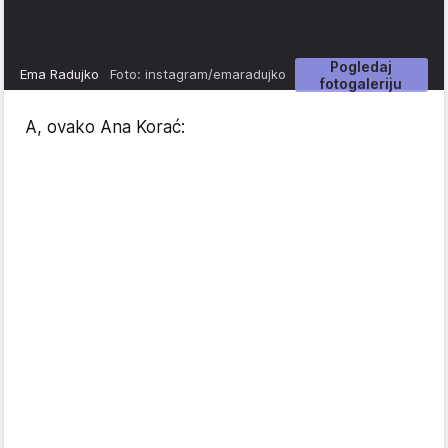
Pogledaj
Ema Radujko
Foto: instagram/emaradujko
fotogaleriju
A, ovako Ana Korać: