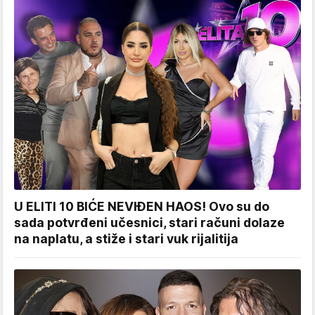
U ELITI 10 BIĆE NEVIĐEN HAOS! Ovo su do
sada potvrđeni učesnici, stari računi dolaze
na naplatu, a stiže i stari vuk rijalitija