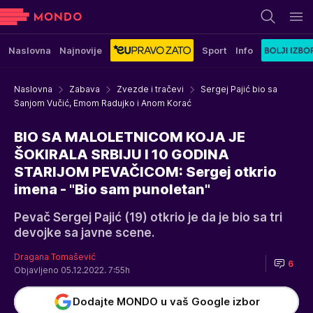
Naslovna
Najnovije
Sport
Info
Naslovna
Zabava
Zvezde i tračevi
Sergej Pajić bio sa
Sanjom Vučić, Emom Radujko i Anom Korać
BIO SA MALOLETNICOM KOJA JE
ŠOKIRALA SRBIJU I 10 GODINA
STARIJOM PEVAČICOM: Sergej otkrio
imena - "Bio sam punoletan"
Pevač Sergej Pajić (19) otkrio je da je bio sa tri
devojke sa javne scene.
Dragana Tomašević
6
Objavljeno 05.12.2022. 7:55h
Dodajte MONDO u vaš Google izbor