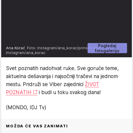
Pogledaj
Ana Korać
Foto: Instagram/ana_korac/prinstcreen,
fotogaleriju
Instagram/ana_korac
Svet poznatih nadohvat ruke. Sve goruće teme,
aktuelna dešavanja i najsočniji tračevi na jednom
mestu. Pridruži se Viber zajednici
ŽIVOT
POZNATIH
i budi u toku svakog dana!
(MONDO, IDJ Tv)
MOŽDA ĆE VAS ZANIMATI