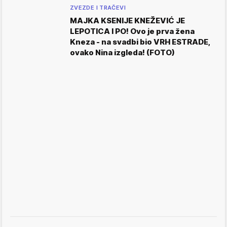
ZVEZDE I TRAČEVI
MAJKA KSENIJE KNEŽEVIĆ JE
LEPOTICA I PO! Ovo je prva žena
Kneza - na svadbi bio VRH ESTRADE,
ovako Nina izgleda! (FOTO)