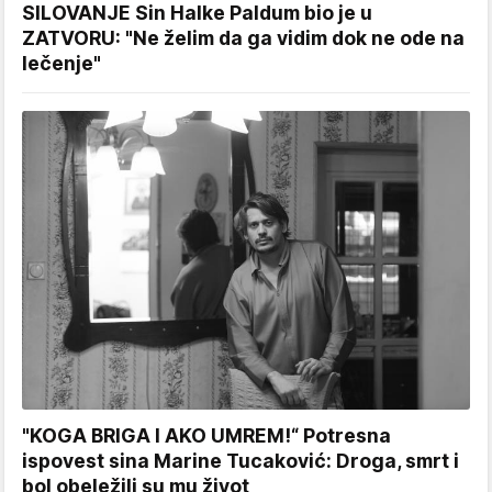
SILOVANJE Sin Halke Paldum bio je u
ZATVORU: "Ne želim da ga vidim dok ne ode na
lečenje"
"KOGA BRIGA I AKO UMREM!“ Potresna
ispovest sina Marine Tucaković: Droga, smrt i
bol obeležili su mu život