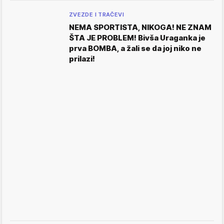
ZVEZDE I TRAČEVI
NEMA SPORTISTA, NIKOGA! NE ZNAM
ŠTA JE PROBLEM! Bivša Uraganka je
prva BOMBA, a žali se da joj niko ne
prilazi!