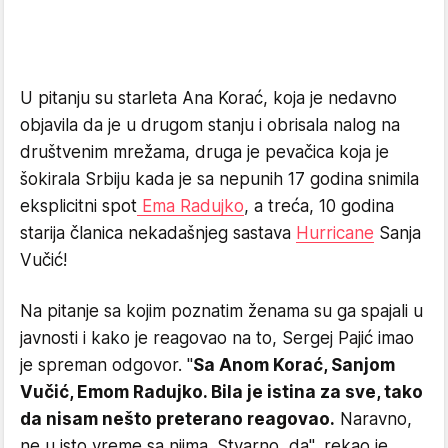
U pitanju su starleta Ana Korać, koja je nedavno
objavila da je u drugom stanju i obrisala nalog na
društvenim mrežama, druga je pevačica koja je
šokirala Srbiju kada je sa nepunih 17 godina snimila
eksplicitni spot
Ema Radujko
, a treća, 10 godina
starija članica nekadašnjeg sastava
Hurricane
Sanja
Vučić!
Na pitanje sa kojim poznatim ženama su ga spajali u
javnosti i kako je reagovao na to, Sergej Pajić imao
je spreman odgovor. "
Sa Anom Korać, Sanjom
Vučić, Emom Radujko. Bila je istina za sve, tako
da nisam nešto preterano reagovao.
Naravno,
ne u isto vreme sa njima. Stvarno, da", rekao je