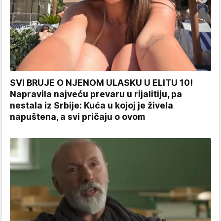
SVI BRUJE O NJENOM ULASKU U ELITU 10!
Napravila najveću prevaru u rijalitiju, pa
nestala iz Srbije: Kuća u kojoj je živela
napuštena, a svi pričaju o ovom