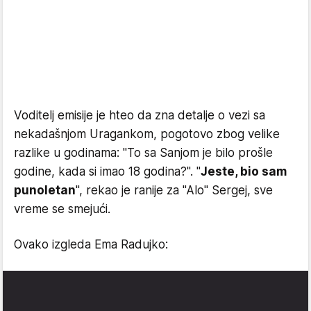
Voditelj emisije je hteo da zna detalje o vezi sa
nekadašnjom Uragankom, pogotovo zbog velike
razlike u godinama: "To sa Sanjom je bilo prošle
godine, kada si imao 18 godina?". "
Jeste, bio sam
punoletan
", rekao je ranije za "Alo" Sergej, sve
vreme se smejući.
Ovako izgleda Ema Radujko: