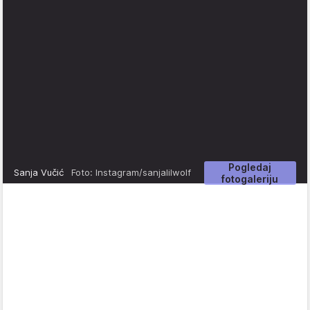
Pogledaj
Sanja Vučić
Foto: Instagram/sanjalilwolf
fotogaleriju