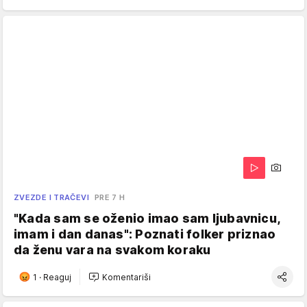
ZVEZDE I TRAČEVI
PRE 7 H
"Kada sam se oženio imao sam ljubavnicu,
imam i dan danas": Poznati folker priznao
da ženu vara na svakom koraku
1
·
Reaguj
Komentariši