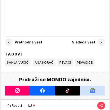
Prethodna vest
Sledeća vest
TAGOVI
SANJA VUČIĆ
ANA KORAĆ
PEVAČI
PEVAČICE
Pridruži se MONDO zajednici.
Reaguj
6