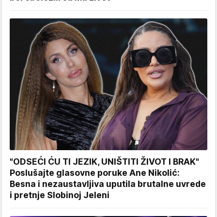
"ODSEĆI ĆU TI JEZIK, UNIŠTITI ŽIVOT I BRAK"
Poslušajte glasovne poruke Ane Nikolić:
Besna i nezaustavljiva uputila brutalne uvrede
i pretnje Slobinoj Jeleni