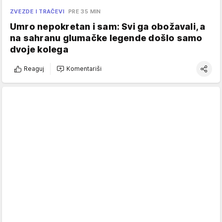
ZVEZDE I TRAČEVI
PRE 35 MIN
Umro nepokretan i sam: Svi ga obožavali, a
na sahranu glumačke legende došlo samo
dvoje kolega
Reaguj
Komentariši