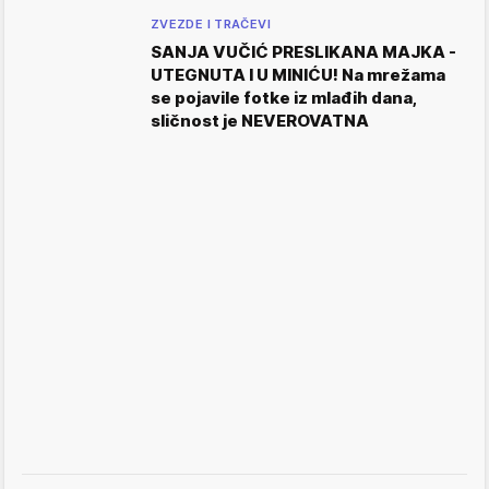
ZVEZDE I TRAČEVI
SANJA VUČIĆ PRESLIKANA MAJKA -
UTEGNUTA I U MINIĆU! Na mrežama
se pojavile fotke iz mlađih dana,
sličnost je NEVEROVATNA