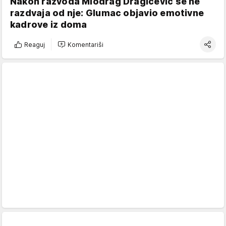
Nakon razvoda Miodrag Dragičević se ne
razdvaja od nje: Glumac objavio emotivne
kadrove iz doma
Reaguj
Komentariši