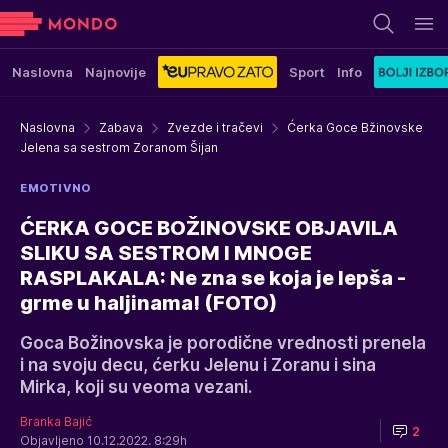
Naslovna
Najnovije
Sport
Info
Naslovna
Zabava
Zvezde i tračevi
Ćerka Goce Bžinovske
Jelena sa sestrom Zoranom Šijan
EMOTIVNO
ĆERKA GOCE BOŽINOVSKE OBJAVILA
SLIKU SA SESTROM I MNOGE
RASPLAKALA: Ne zna se koja je lepša -
grme u haljinama! (FOTO)
Goca Božinovska je porodične vrednosti prenela
i na svoju decu, ćerku Jelenu i Zoranu i sina
Mirka, koji su veoma vezani.
Branka Bajić
2
Objavljeno 10.12.2022. 8:29h