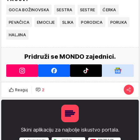
GOCA BOŽINOVSKA
SESTRA
SESTRE
ĆERKA
PEVAČICA
EMOCIJE
SLIKA
PORODICA
PORUKA
HALJINA
Pridruži se MONDO zajednici.
Reaguj
2
Skini aplikaciju za najbolje iskustvo portala.