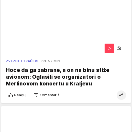
ZVEZDE I TRAČEVI
PRE 52 MIN
Hoće da ga zabrane, a on na binu stiže
avionom: Oglasili se organizatori o
Merlinovom koncertu u Kraljevu
Reaguj
Komentariši