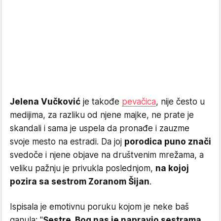
Jelena Vučković
je takođe
pevačica
, nije često u
medijima, za razliku od njene majke, ne prate je
skandali i sama je uspela da pronađe i zauzme
svoje mesto na estradi. Da joj
porodica puno znači
svedoče i njene objave na društvenim mrežama, a
veliku pažnju je privukla poslednjom,
na kojoj
pozira sa sestrom Zoranom Šijan
.
Ispisala je emotivnu poruku kojom je neke baš
ganula: "
Sestre, Bog nas je napravio sestrama,