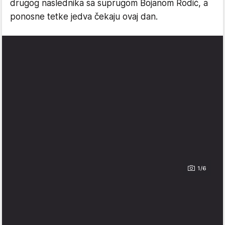
drugog naslednika sa suprugom Bojanom Rodić, a
ponosne tetke jedva čekaju ovaj dan.
1/6