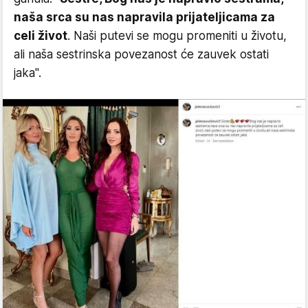
naša srca su nas napravila prijateljicama za
celi život
. Naši putevi se mogu promeniti u životu,
ali naša sestrinska povezanost će zauvek ostati
jaka".