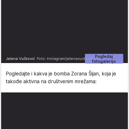
Pogledaj
Jelena Vučković
Foto: Instagram/jelenavuckovic1
fotogaleriju
Pogledajte i kakva je bomba Zorana Šijan, koja je
takođe aktivna na društvenim mrežama: