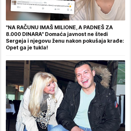
"NA RAČUNU IMAŠ MILIONE, A PADNEŠ ZA
8.000 DINARA" Domaća javnost ne štedi
Sergeja i njegovu ženu nakon pokušaja krađe:
Opet ga je tukla!