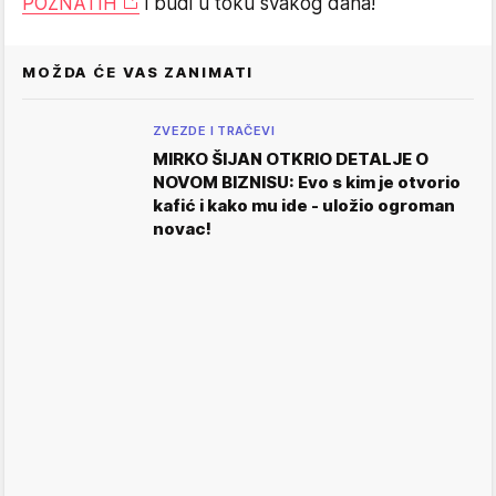
POZNATIH
i budi u toku svakog dana!
MOŽDA ĆE VAS ZANIMATI
ZVEZDE I TRAČEVI
MIRKO ŠIJAN OTKRIO DETALJE O
NOVOM BIZNISU: Evo s kim je otvorio
kafić i kako mu ide - uložio ogroman
novac!