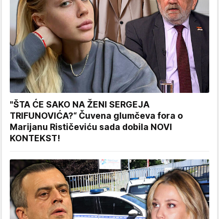
"ŠTA ĆE SAKO NA ŽENI SERGEJA
TRIFUNOVIĆA?“ Čuvena glumčeva fora o
Marijanu Rističeviću sada dobila NOVI
KONTEKST!