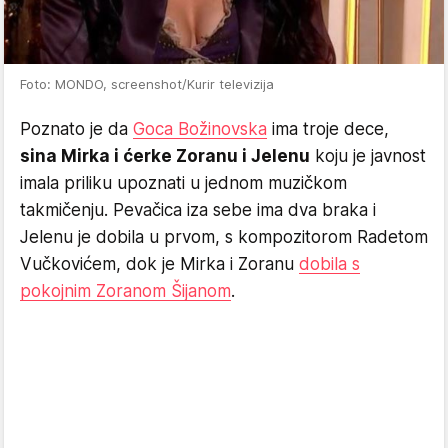
Foto: MONDO, screenshot/Kurir televizija
Poznato je da
Goca Božinovska
ima troje dece,
sina Mirka i ćerke Zoranu i Jelenu
koju je javnost
imala priliku upoznati u jednom muzičkom
takmičenju. Pevačica iza sebe ima dva braka i
Jelenu je dobila u prvom, s kompozitorom Radetom
Vučkovićem, dok je Mirka i Zoranu
dobila s
pokojnim Zoranom Šijanom
.