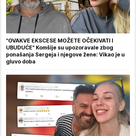
"OVAKVE EKSCESE MOŽETE OČEKIVATI I
UBUDUĆE" Komšije su upozoravale zbog
ponašanja Sergeja i njegove žene: Vikao je u
gluvo doba