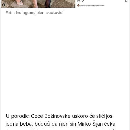
Foto: Instagram/jelenavuckovic1
U porodici Goce Božinovske uskoro će stići još
jedna beba, budući da njen sin Mirko Šijan čeka