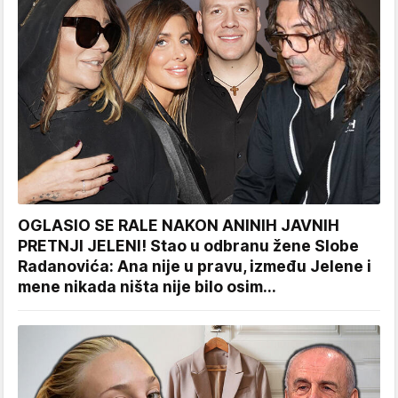
OGLASIO SE RALE NAKON ANINIH JAVNIH
PRETNJI JELENI! Stao u odbranu žene Slobe
Radanovića: Ana nije u pravu, između Jelene i
mene nikada ništa nije bilo osim...