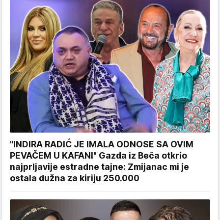
"INDIRA RADIĆ JE IMALA ODNOSE SA OVIM
PEVAČEM U KAFANI" Gazda iz Beča otkrio
najprljavije estradne tajne: Zmijanac mi je
ostala dužna za kiriju 250.000