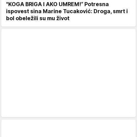
"KOGA BRIGA I AKO UMREM!“ Potresna
ispovest sina Marine Tucaković: Droga, smrt i
bol obeležili su mu život