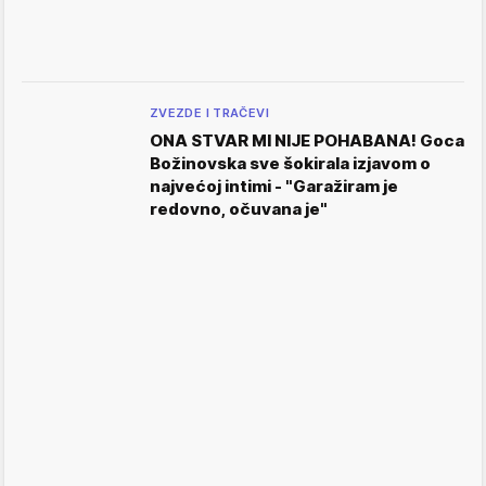
ZVEZDE I TRAČEVI
ONA STVAR MI NIJE POHABANA! Goca
Božinovska sve šokirala izjavom o
najvećoj intimi - "Garažiram je
redovno, očuvana je"