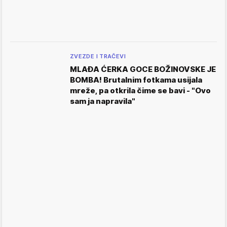
ZVEZDE I TRAČEVI
MLAĐA ĆERKA GOCE BOŽINOVSKE JE
BOMBA! Brutalnim fotkama usijala
mreže, pa otkrila čime se bavi - "Ovo
sam ja napravila"