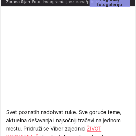
Zorana Šijan
Foto: Instagram/sijanzorana/printscreen
fotogaleriju
Svet poznatih nadohvat ruke. Sve goruće teme,
aktuelna dešavanja i najsočniji tračevi na jednom
mestu. Pridruži se Viber zajednici
ŽIVOT