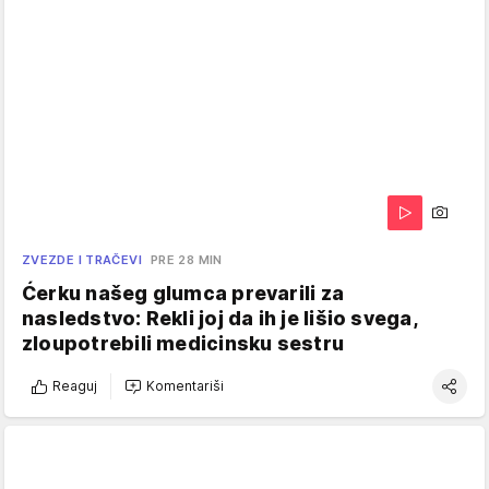
ZVEZDE I TRAČEVI
PRE 28 MIN
Ćerku našeg glumca prevarili za
nasledstvo: Rekli joj da ih je lišio svega,
zloupotrebili medicinsku sestru
Reaguj
Komentariši