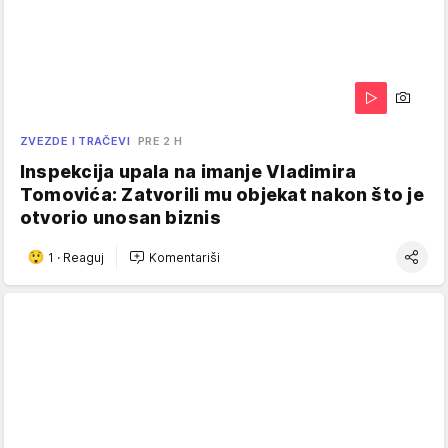
ZVEZDE I TRAČEVI
PRE 2 H
Inspekcija upala na imanje Vladimira
Tomovića: Zatvorili mu objekat nakon što je
otvorio unosan biznis
1
·
Reaguj
Komentariši