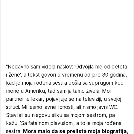
"Nedavno sam videla naslov: 'Odvojila me od deteta
i žene', a tekst govori o vremenu od pre 30 godina,
kad je moja rođena sestra došla sa suprugom kod
mene u Ameriku, tad sam ja tamo živela. Moj
partner je lekar, pojavljuje se na televiziji, u svojoj
struci. Mi jesmo javne ličnosti, ali nismo javni WC.
Stavljali su njegovu sliku sa mojom sestrom, pa
kažu: 'Sa fatalnom plavušom', a to je moja rođena
sestra!
Mora malo da se prelista moja biografija,