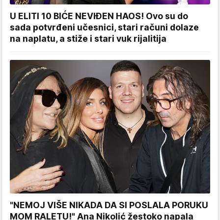
U ELITI 10 BIĆE NEVIĐEN HAOS! Ovo su do
sada potvrđeni učesnici, stari računi dolaze
na naplatu, a stiže i stari vuk rijalitija
"NEMOJ VIŠE NIKADA DA SI POSLALA PORUKU
MOM RALETU!" Ana Nikolić žestoko napala