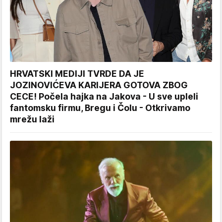
HRVATSKI MEDIJI TVRDE DA JE
JOZINOVIĆEVA KARIJERA GOTOVA ZBOG
CECE! Počela hajka na Jakova - U sve upleli
fantomsku firmu, Bregu i Čolu - Otkrivamo
mrežu laži