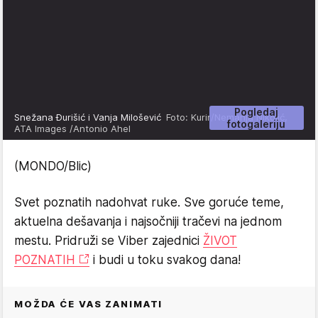
Pogledaj
Snežana Đurišić i Vanja Milošević
Foto: Kurir/Nemanja Nikolić,
fotogaleriju
ATA Images /Antonio Ahel
(MONDO/Blic)
Svet poznatih nadohvat ruke. Sve goruće teme,
aktuelna dešavanja i najsočniji tračevi na jednom
mestu. Pridruži se Viber zajednici
ŽIVOT
POZNATIH
i budi u toku svakog dana!
MOŽDA ĆE VAS ZANIMATI