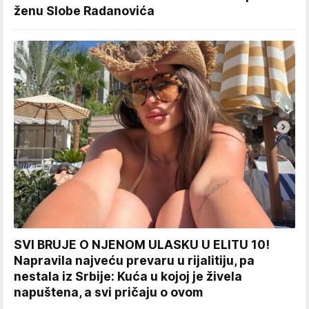
ženu Slobe Radanovića
SVI BRUJE O NJENOM ULASKU U ELITU 10!
Napravila najveću prevaru u rijalitiju, pa
nestala iz Srbije: Kuća u kojoj je živela
napuštena, a svi pričaju o ovom