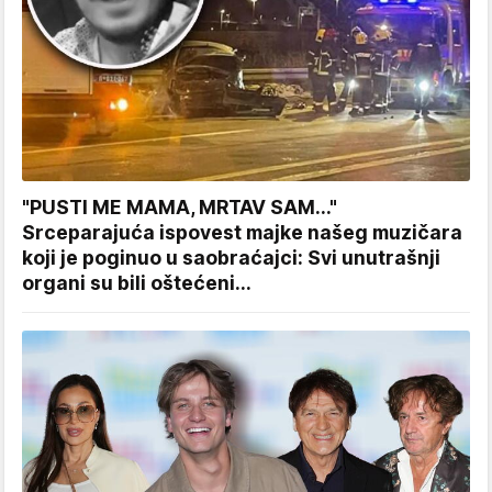
"PUSTI ME MAMA, MRTAV SAM..."
Srceparajuća ispovest majke našeg muzičara
koji je poginuo u saobraćajci: Svi unutrašnji
organi su bili oštećeni...