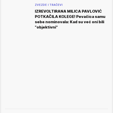
ZVEZDE I TRAČEVI
IZREVOLTIRANA MILICA PAVLOVIĆ
POTKAČILA KOLEGE! Pevačica samu
sebe nominovala: Kad su već oni bili
"objektivni"