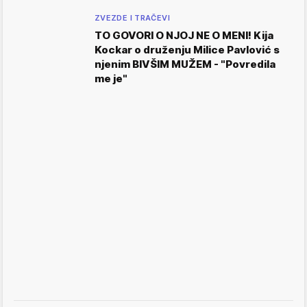
ZVEZDE I TRAČEVI
TO GOVORI O NJOJ NE O MENI! Kija
Kockar o druženju Milice Pavlović s
njenim BIVŠIM MUŽEM - "Povredila
me je"