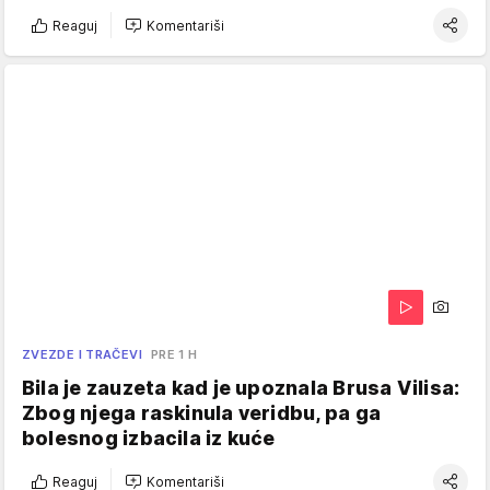
Reaguj
Komentariši
ZVEZDE I TRAČEVI
PRE 1 H
Bila je zauzeta kad je upoznala Brusa Vilisa:
Zbog njega raskinula veridbu, pa ga
bolesnog izbacila iz kuće
Reaguj
Komentariši