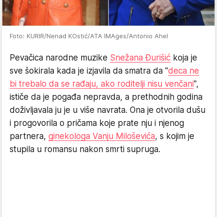
Foto: KURIR/Nenad KOstić/ATA IMAges/Antonio Ahel
Pevačica narodne muzike
Snežana Đurišić
koja je
sve šokirala kada je izjavila da smatra da "
deca ne
bi trebalo da se rađaju, ako roditelji nisu venčani
",
ističe da je pogađa nepravda, a prethodnih godina
doživljavala ju je u više navrata. Ona je otvorila dušu
i progovorila o pričama koje prate nju i njenog
partnera,
ginekologa Vanju Miloševića
, s kojim je
stupila u romansu nakon smrti supruga.