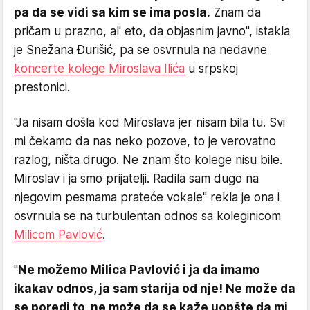
pa da se vidi sa kim se ima posla.
Znam da
pričam u prazno, al' eto, da objasnim javno", istakla
je Snežana Đurišić, pa se osvrnula na nedavne
koncerte kolege Miroslava Ilića
u srpskoj
prestonici.
"Ja nisam došla kod Miroslava jer nisam bila tu. Svi
mi čekamo da nas neko pozove, to je verovatno
razlog, ništa drugo. Ne znam što kolege nisu bile.
Miroslav i ja smo prijatelji. Radila sam dugo na
njegovim pesmama prateće vokale" rekla je ona i
osvrnula se na turbulentan odnos sa koleginicom
Milicom Pavlović
.
"
Ne možemo Milica Pavlović i ja da imamo
ikakav odnos, ja sam starija od nje! Ne može da
se poredi to, ne može da se kaže uopšte da mi