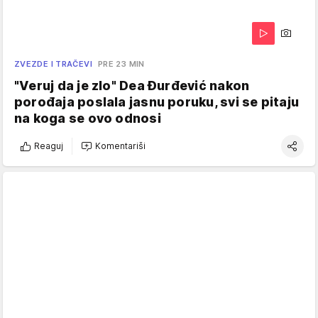
ZVEZDE I TRAČEVI
PRE 23 MIN
"Veruj da je zlo" Dea Đurđević nakon
porođaja poslala jasnu poruku, svi se pitaju
na koga se ovo odnosi
Reaguj
Komentariši