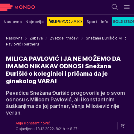
Naslovna
Najnovije
Sport
Info
Naslovna
Zabava
Zvezde i tračevi
Snežana Đurišić o Milici
Pavlović i partneru
MILICA PAVLOVIĆ I JA NE MOŽEMO DA
IMAMO NIKAKAV ODNOS! Snežana
Đurišić o koleginici i pričama da je
ginekolog VARA!
Pevačica Snežana Đurišić progovorila je o svom
odnosu s Milicom Pavlović, ali i konstantnim
šuškanjima da joj partner, Vanja Milošević nije
veran.
Anja Konstantinović
Objavljeno 18.12.2022. 8:21h
→ 8:27h