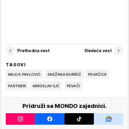
Prethodna vest
Sledeća vest
TAGOVI
MILICA PAVLOVIĆ
SNEŽANA ĐURIŠIĆ
PEVAČICE
PARTNERI
MIROSLAV ILIĆ
PEVAČI
Pridruži se MONDO zajednici.