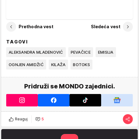
Prethodna vest
Sledeća vest
TAGOVI
ALEKSANDRA MLADENOVIĆ
PEVAČICE
EMISIJA
OGNJEN AMIDŽIĆ
KILAŽA
BOTOKS
Pridruži se MONDO zajednici.
Reaguj
5