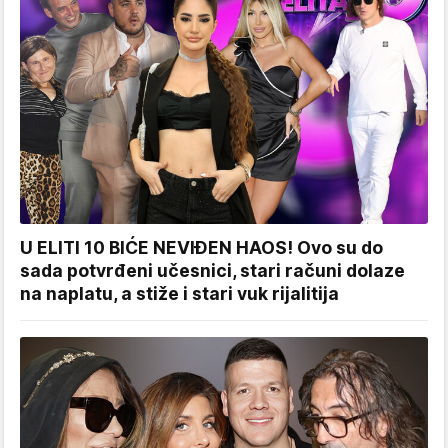
U ELITI 10 BIĆE NEVIĐEN HAOS! Ovo su do
sada potvrđeni učesnici, stari računi dolaze
na naplatu, a stiže i stari vuk rijalitija