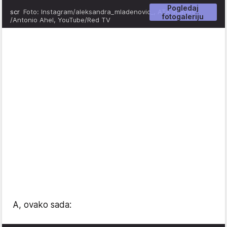
Pogledaj
scr
Foto: Instagram/aleksandra_mladenovic_, ATA Images
fotogaleriju
/Antonio Ahel, YouTube/Red TV
A, ovako sada: