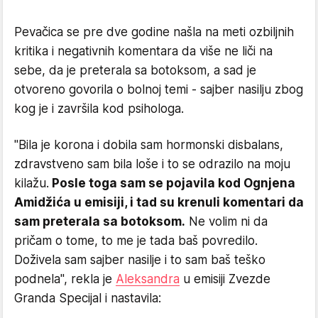
Pevačica se pre dve godine našla na meti ozbiljnih
kritika i negativnih komentara da više ne liči na
sebe, da je preterala sa botoksom, a sad je
otvoreno govorila o bolnoj temi - sajber nasilju zbog
kog je i završila kod psihologa.
"Bila je korona i dobila sam hormonski disbalans,
zdravstveno sam bila loše i to se odrazilo na moju
kilažu.
Posle toga sam se pojavila kod Ognjena
Amidžića u emisiji, i tad su krenuli komentari da
sam preterala sa botoksom.
Ne volim ni da
pričam o tome, to me je tada baš povredilo.
Doživela sam sajber nasilje i to sam baš teško
podnela", rekla je
Aleksandra
u emisiji Zvezde
Granda Specijal i nastavila: