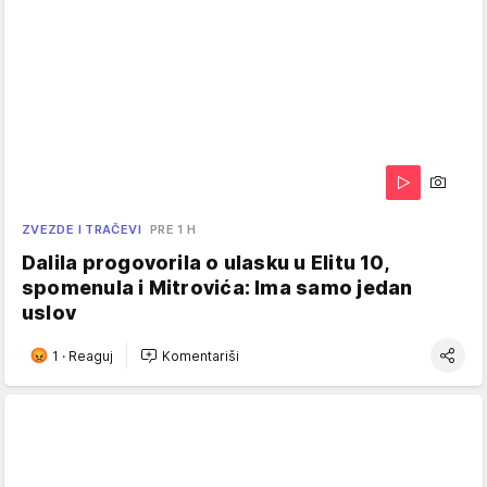
ZVEZDE I TRAČEVI
PRE 1 H
Dalila progovorila o ulasku u Elitu 10,
spomenula i Mitrovića: Ima samo jedan
uslov
1
·
Reaguj
Komentariši