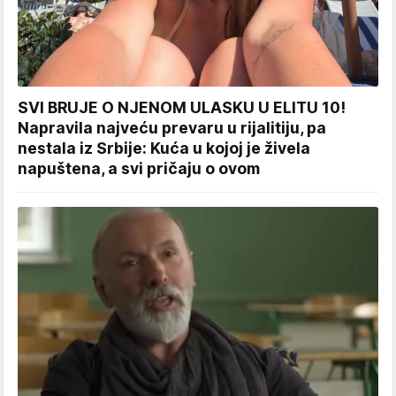
SVI BRUJE O NJENOM ULASKU U ELITU 10!
Napravila najveću prevaru u rijalitiju, pa
nestala iz Srbije: Kuća u kojoj je živela
napuštena, a svi pričaju o ovom