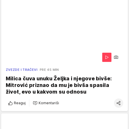
ZVEZDE I TRAČEVI
PRE 45 MIN
Milica čuva unuku Željka i njegove bivše:
Mitrović priznao da mu je bivša spasila
život, evo u kakvom su odnosu
Reaguj
Komentariši