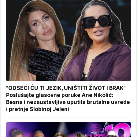
"ODSEĆI ĆU TI JEZIK, UNIŠTITI ŽIVOT I BRAK"
Poslušajte glasovne poruke Ane Nikolić:
Besna i nezaustavljiva uputila brutalne uvrede
i pretnje Slobinoj Jeleni