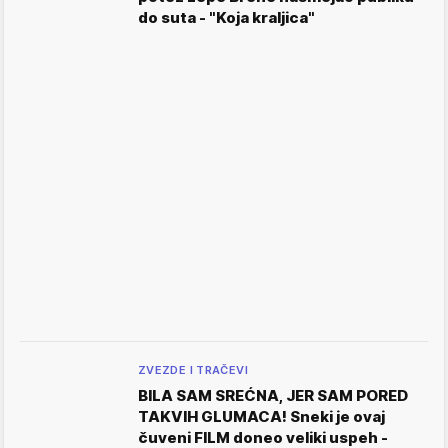
do suta - "Koja kraljica"
ZVEZDE I TRAČEVI
BILA SAM SREĆNA, JER SAM PORED
TAKVIH GLUMACA! Sneki je ovaj
čuveni FILM doneo veliki uspeh -