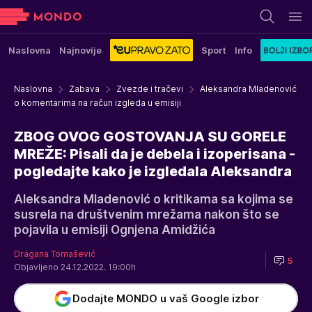
Naslovna
Najnovije
Sport
Info
Naslovna
Zabava
Zvezde i tračevi
Aleksandra Mladenović
o komentarima na račun izgleda u emisiji
ZBOG OVOG GOSTOVANJA SU GORELE
MREŽE: Pisali da je debela i izoperisana -
pogledajte kako je izgledala Aleksandra
Aleksandra Mladenović o kritikama sa kojima se
susrela na društvenim mrežama nakon što se
pojavila u emisiji Ognjena Amidžića
Dragana Tomašević
5
Objavljeno 24.12.2022. 19:00h
Dodajte MONDO u vaš Google izbor