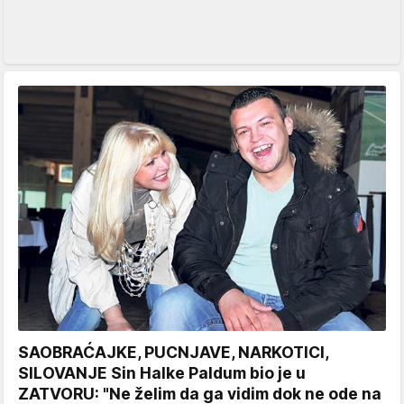
SAOBRAĆAJKE, PUCNJAVE, NARKOTICI,
SILOVANJE Sin Halke Paldum bio je u
ZATVORU: "Ne želim da ga vidim dok ne ode na