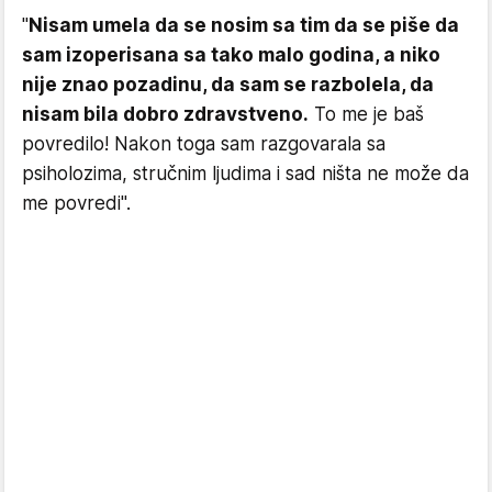
"
Nisam umela da se nosim sa tim da se piše da
sam izoperisana sa tako malo godina, a niko
nije znao pozadinu, da sam se razbolela, da
nisam bila dobro zdravstveno.
To me je baš
povredilo! Nakon toga sam razgovarala sa
psiholozima, stručnim ljudima i sad ništa ne može da
me povredi".