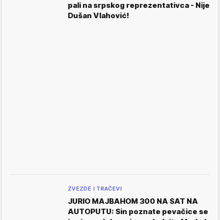
pali na srpskog reprezentativca - Nije
Dušan Vlahović!
ZVEZDE I TRAČEVI
JURIO MAJBAHOM 300 NA SAT NA
AUTOPUTU: Sin poznate pevačice se