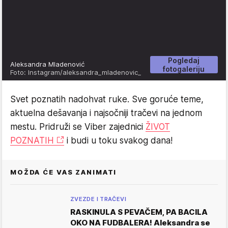
Pogledaj
Aleksandra Mladenović
fotogaleriju
Foto: Instagram/aleksandra_mladenovic_
Svet poznatih nadohvat ruke. Sve goruće teme,
aktuelna dešavanja i najsočniji tračevi na jednom
mestu. Pridruži se Viber zajednici
ŽIVOT
POZNATIH
i budi u toku svakog dana!
MOŽDA ĆE VAS ZANIMATI
ZVEZDE I TRAČEVI
RASKINULA S PEVAČEM, PA BACILA
OKO NA FUDBALERA! Aleksandra se