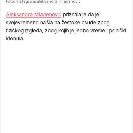
Foto: Instagram/aleksandra_mladenovic_
Aleksandra Mladenović
priznala je da je
svojevremeno naišla na žestoke osude zbog
fizičkog izgleda, zbog kojih je jedno vreme i psihički
klonula.