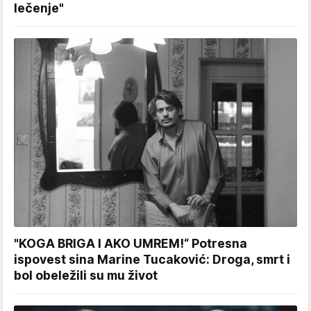
lečenje"
"KOGA BRIGA I AKO UMREM!“ Potresna
ispovest sina Marine Tucaković: Droga, smrt i
bol obeležili su mu život