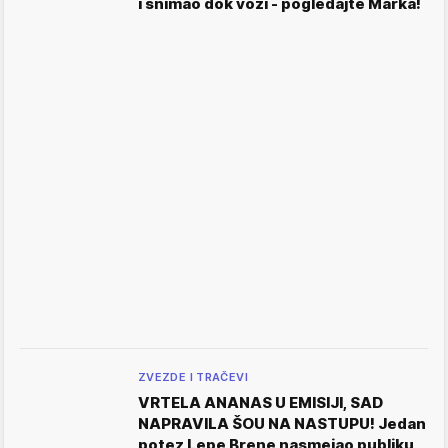
i snimao dok vozi - pogledajte Marka!
ZVEZDE I TRAČEVI
VRTELA ANANAS U EMISIJI, SAD
NAPRAVILA ŠOU NA NASTUPU! Jedan
potez Lepe Brene nasmejao publiku