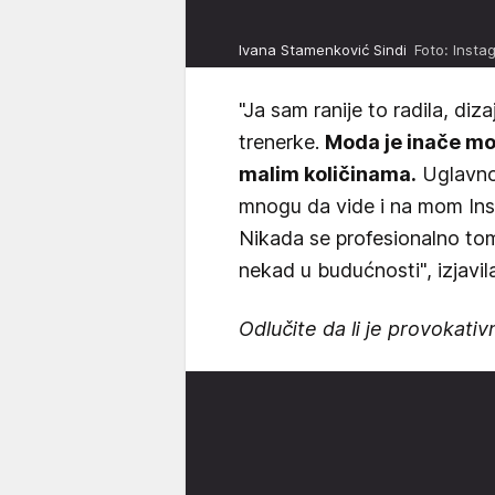
Ivana Stamenković Sindi
Foto: Insta
"Ja sam ranije to radila, diz
trenerke.
Moda je inače moj
malim količinama.
Uglavnom
mnogu da vide i na mom Inst
Nikada se profesionalno to
nekad u budućnosti", izjavil
Odlučite da li je provokativn