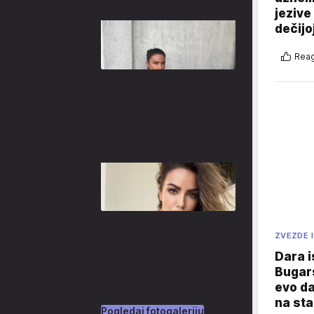
jezive
dečijo
Reag
ZVEZDE I
Dara i
Bugars
evo da
na sta
Pogledaj fotogaleriju