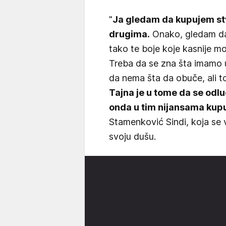
"
Ja gledam da kupujem st
drugima.
Onako, gledam da 
tako te boje koje kasnije mo
Treba da se zna šta imamo 
da nema šta da obuče, ali t
Tajna je u tome da se odluč
onda u tim nijansama kupu
Stamenković Sindi, koja se v
svoju dušu.