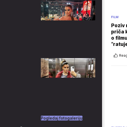
FILM
Poziv 
priča 
o film
“ratuj
Reag
Pogledaj fotogaleriju