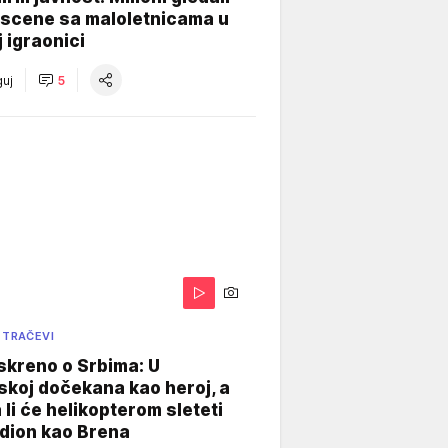
 scene sa maloletnicama u
j igraonici
uj
5
 TRAČEVI
skreno o Srbima: U
koj dočekana kao heroj, a
 li će helikopterom sleteti
dion kao Brena