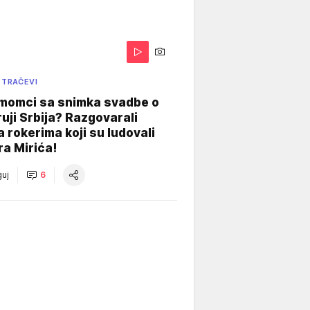
 TRAČEVI
 momci sa snimka svadbe o
uji Srbija? Razgovarali
 rokerima koji su ludovali
ra Mirića!
uj
6