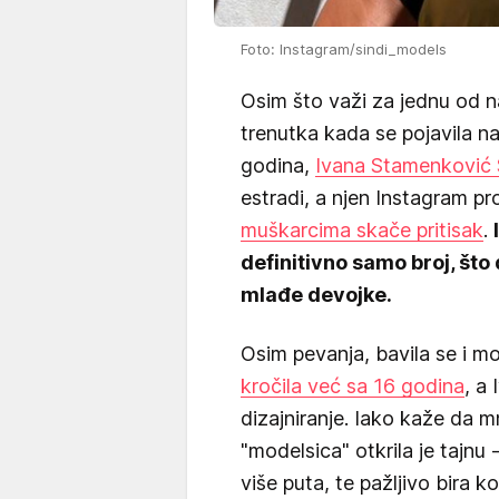
Foto: Instagram/sindi_models
Osim što važi za jednu od n
trenutka kada se pojavila na
godina,
Ivana Stamenković 
estradi, a njen Instagram pro
muškarcima skače pritisak
.
definitivno samo broj, što 
mlađe devojke.
Osim pevanja, bavila se i m
kročila već sa 16 godina
, a 
dizajniranje. Iako kaže da 
"modelsica" otkrila je taj
više puta, te pažljivo bira 