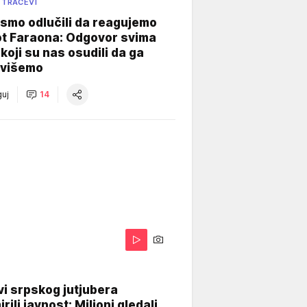
 TRAČEVI
smo odlučili da reagujemo
ot Faraona: Odgovor svima
koji su nas osudili da ga
višemo
uj
14
i srpskog jutjubera
rili javnost: Milioni gledali