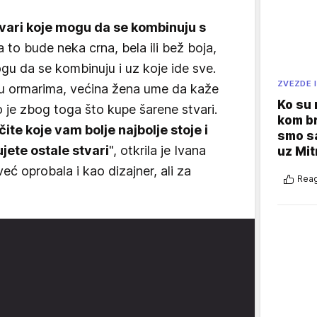
vari koje mogu da se kombinuju s
to bude neka crna, bela ili bež boja,
gu da se kombinuju i uz koje ide sve.
ZVEZDE I
u ormarima, većina žena ume da kaže
Ko su
o je zbog toga što kupe šarene stvari.
kom br
ite koje vam bolje najbolje stoje i
smo sa
jete ostale stvari
", otkrila je Ivana
uz Mit
eć oprobala i kao dizajner, ali za
Reag