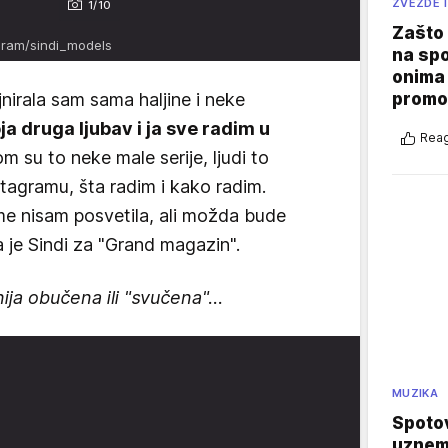
ZVEZDE I
1/10
Zašto 
gram/sindi_models
na sp
onima 
promo
ajnirala sam sama haljine i neke
a druga ljubav i ja sve radim u
Reag
 su to neke male serije, ljudi to
agramu, šta radim i kako radim.
me nisam posvetila, ali možda bude
a je Sindi za "Grand magazin".
ija obučena ili "svučena"...
MUZIKA
Spotov
uznemi