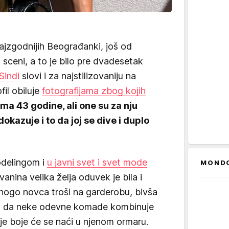
ajzgodnijih Beograđanki, još od
 sceni, a to je bilo pre dvadesetak
Sindi
slovi i za najstilizovaniju na
fil obiluje
fotografijama zbog kojih
Ima 43 godine, ali one su za nju
dokazuje i to da joj se dive i duplo
odelingom i
u javni svet i svet mode
MOND
Ivanina velika želja oduvek je bila i
mnogo novca troši na garderobu, bivša
nu - da neke odevne komade kombinuje
koje boje će se naći u njenom ormaru.