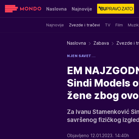
Naslovna
Najnovije
Najnovije
Zvezde i tračevi
TV
Film
Muzik
Sensa
Stvar ukusa
Yumama
Naslovna
Zabava
Zvezde i t
NJEN SAVET...
EM NAJZGODN
Sindi Models o
žene zbog ovo
Za Ivanu Stamenković Sin
savršenog fizičkog izgle
Objavljeno 12.01.2023. 14:40h