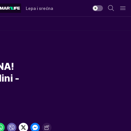
Lepa i srećna
NA!
ini -