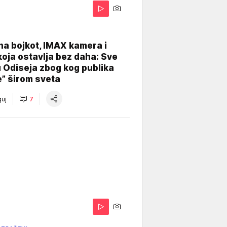
na bojkot, IMAX kamera i
koja ostavlja bez daha: Sve
u Odiseja zbog kog publika
e” širom sveta
uj
7