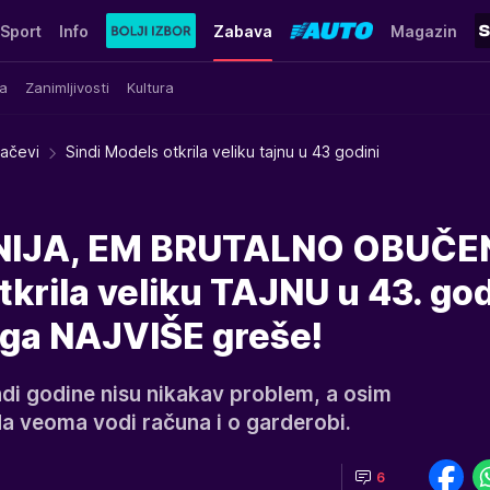
Sport
Info
Zabava
Magazin
a
Zanimljivosti
Kultura
račevi
Sindi Models otkrila veliku tajnu u 43 godini
IJA, EM BRUTALNO OBUČE
tkrila veliku TAJNU u 43. god
ga NAJVIŠE greše!
di godine nisu nikakav problem, a osim
da veoma vodi računa i o garderobi.
6