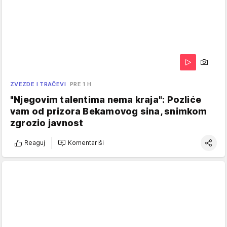
ZVEZDE I TRAČEVI
PRE 1 H
"Njegovim talentima nema kraja": Pozliće
vam od prizora Bekamovog sina, snimkom
zgrozio javnost
Reaguj
Komentariši