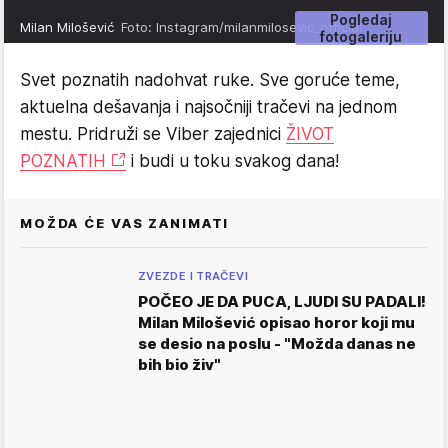
Pogledaj
Milan Milošević
Foto: Instagram/milanmilosevic_official
fotogaleriju
Svet poznatih nadohvat ruke. Sve goruće teme,
aktuelna dešavanja i najsočniji tračevi na jednom
mestu. Pridruži se Viber zajednici
ŽIVOT
POZNATIH
i budi u toku svakog dana!
MOŽDA ĆE VAS ZANIMATI
ZVEZDE I TRAČEVI
POČEO JE DA PUCA, LJUDI SU PADALI!
Milan Milošević opisao horor koji mu
se desio na poslu - "Možda danas ne
bih bio živ"