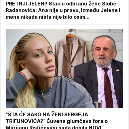
PRETNJI JELENI! Stao u odbranu žene Slobe
Radanovića: Ana nije u pravu, između Jelene i
mene nikada ništa nije bilo osim...
"ŠTA ĆE SAKO NA ŽENI SERGEJA
TRIFUNOVIĆA?“ Čuvena glumčeva fora o
Marijanu Rističeviću sada dobila NOVI