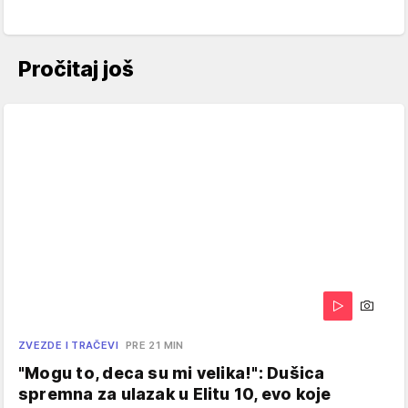
Pročitaj još
ZVEZDE I TRAČEVI
PRE 21 MIN
"Mogu to, deca su mi velika!": Dušica
spremna za ulazak u Elitu 10, evo koje