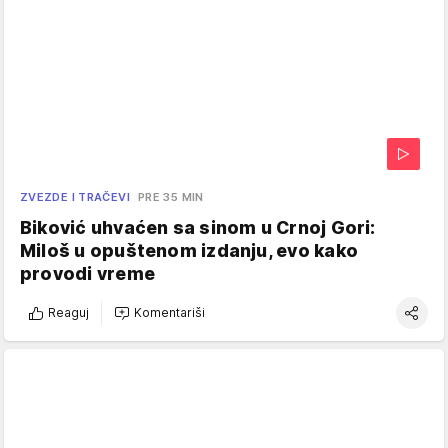
ZVEZDE I TRAČEVI
PRE 35 MIN
Biković uhvaćen sa sinom u Crnoj Gori:
Miloš u opuštenom izdanju, evo kako
provodi vreme
Reaguj
Komentariši