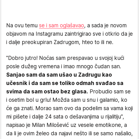
Na ovu temu
se i sam oglašavao
, a sada je novom
objavom na Instagramu zaintrigirao sve i otkrio da je
i dalje preokupiran Zadrugom, hteo to ili ne.
"Dobro jutro! Noćas sam prespavao u svojoj kući
posle dužeg vremena i imao mnogo čudan san.
Sanjao sam da sam ušao u Zadrugu kao
učesnik i da sam se toliko odmah svađao sa
svima da sam ostao bez glasa.
Probudio sam se
i osetim bol u grlu! Možda sam u snu i galamio, ko
će ga znati. Morao sam ovo da podelim sa vama koji
mi pišete i dalje 24 sata o dešavanjima u rijalitiju",
napisao je Milan Milošević uz vesele emotikone, a
da li je ovim želeo da najavi nešto ili se samo našalio,