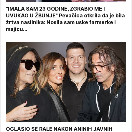
"IMALA SAM 23 GODINE, ZGRABIO ME I
UVUKAO U ŽBUNJE" Pevačica otkrila da je bila
žrtva nasilnika: Nosila sam uske farmerke i
majicu...
OGLASIO SE RALE NAKON ANINIH JAVNIH