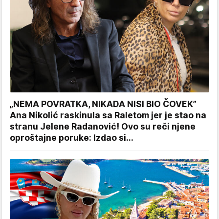
„NEMA POVRATKA, NIKADA NISI BIO ČOVEK”
Ana Nikolić raskinula sa Raletom jer je stao na
stranu Jelene Radanović! Ovo su reči njene
oproštajne poruke: Izdao si...