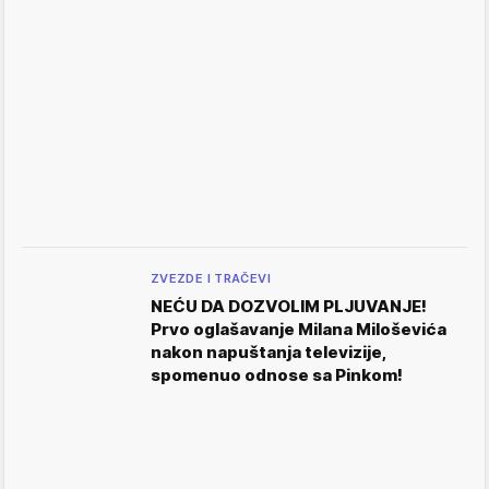
ZVEZDE I TRAČEVI
NEĆU DA DOZVOLIM PLJUVANJE!
Prvo oglašavanje Milana Miloševića
nakon napuštanja televizije,
spomenuo odnose sa Pinkom!