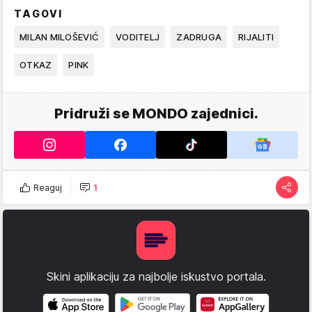
TAGOVI
MILAN MILOŠEVIĆ
VODITELJ
ZADRUGA
RIJALITI
OTKAZ
PINK
Pridruži se MONDO zajednici.
Reaguj
1
Skini aplikaciju za najbolje iskustvo portala.