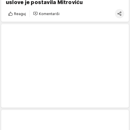
uslove je postavila Mitroviću
Reaguj
Komentariši