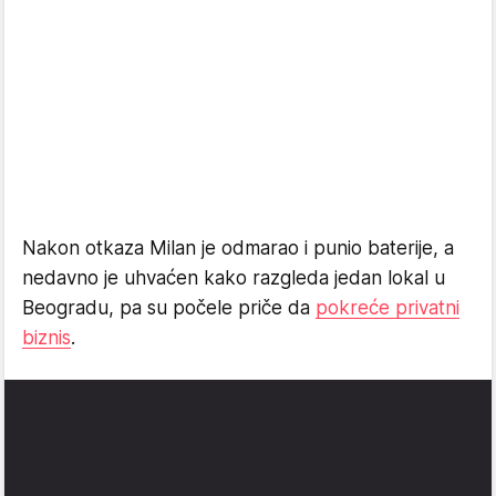
Nakon otkaza Milan je odmarao i punio baterije, a
nedavno je uhvaćen kako razgleda jedan lokal u
Beogradu, pa su počele priče da
pokreće privatni
biznis
.