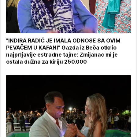
"INDIRA RADIĆ JE IMALA ODNOSE SA OVIM
PEVAČEM U KAFANI" Gazda iz Beča otkrio
najprljavije estradne tajne: Zmijanac mi je
ostala dužna za kiriju 250.000