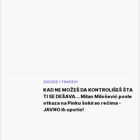
ZVEZDE I TRAČEVI
KAD NE MOŽEŠ DA KONTROLIŠEŠ ŠTA
TI SE DEŠAVA... Milan Milošević posle
otkaza na Pinku šokirao rečima -
JAVNO ih uputio!