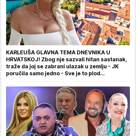
KARLEUŠA GLAVNA TEMA DNEVNIKA U
HRVATSKOJ! Zbog nje sazvali hitan sastanak,
traže da joj se zabrani ulazak u zemlju - JK
poručila samo jedno - Sve je to plod...