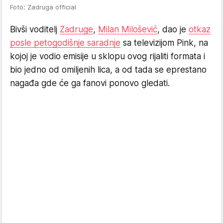
Foto: Zadruga official
Bivši voditelj
Zadruge
,
Milan Milošević
, dao je
otkaz
posle petogodišnje saradnje
sa televizijom Pink, na
kojoj je vodio emisije u sklopu ovog rijaliti formata i
bio jedno od omiljenih lica, a od tada se eprestano
nagađa gde će ga fanovi ponovo gledati.