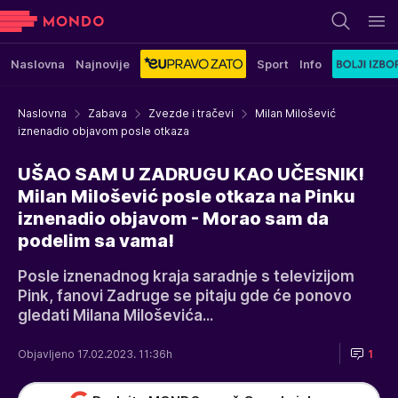
Naslovna
Najnovije
Sport
Info
Naslovna
Zabava
Zvezde i tračevi
Milan Milošević
iznenadio objavom posle otkaza
UŠAO SAM U ZADRUGU KAO UČESNIK!
Milan Milošević posle otkaza na Pinku
iznenadio objavom - Morao sam da
podelim sa vama!
Posle iznenadnog kraja saradnje s televizijom
Pink, fanovi Zadruge se pitaju gde će ponovo
gledati Milana Miloševića...
Objavljeno 17.02.2023. 11:36h
1