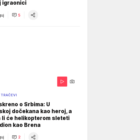
j igraonici
uj
5
 TRAČEVI
skreno o Srbima: U
koj dočekana kao heroj, a
 li će helikopterom sleteti
dion kao Brena
uj
2