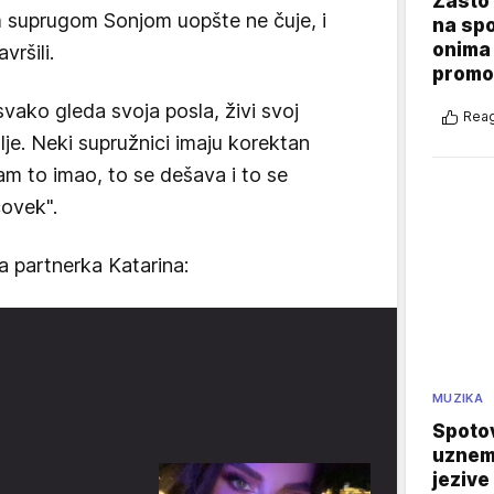
Zašto 
m suprugom Sonjom uopšte ne čuje, i
na sp
onima 
vršili.
promo
ako gleda svoja posla, živi svoj
Reag
lje. Neki supružnici imaju korektan
m to imao, to se dešava i to se
čovek".
 partnerka Katarina:
MUZIKA
Spotov
uznemi
jezive