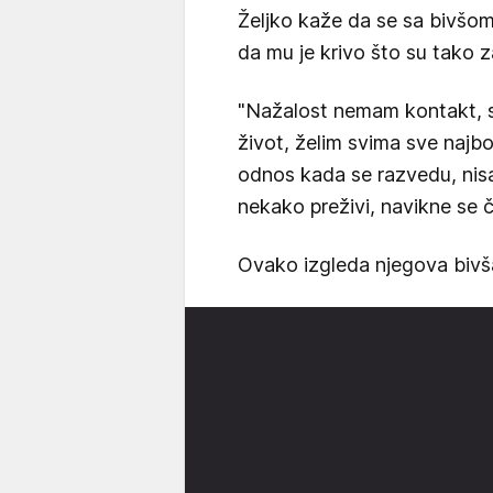
Željko kaže da se sa bivšo
da mu je krivo što su tako za
"Nažalost nemam kontakt, sv
život, želim svima sve najbo
odnos kada se razvedu, nisa
nekako preživi, navikne se 
Ovako izgleda njegova bivša