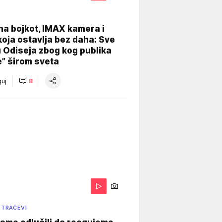
na bojkot, IMAX kamera i
koja ostavlja bez daha: Sve
u Odiseja zbog kog publika
e” širom sveta
uj
8
 TRAČEVI