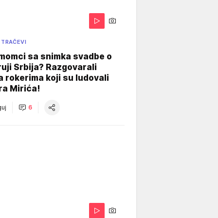
 TRAČEVI
 momci sa snimka svadbe o
uji Srbija? Razgovarali
 rokerima koji su ludovali
ra Mirića!
uj
6