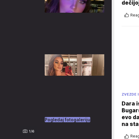
dečijo
Reag
ZVEZDE I
Dara i
Bugars
evo da
Pogledaj fotogaleriju
na sta
1/6
Reag