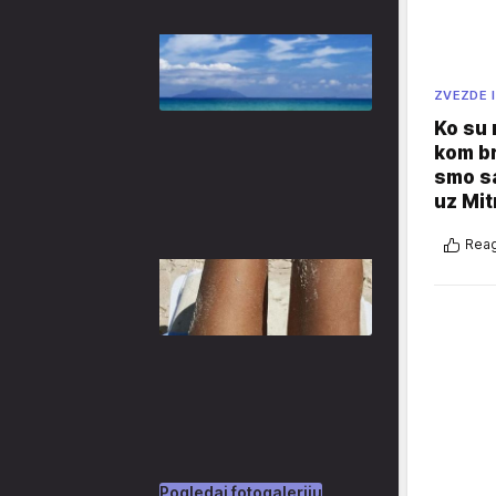
ZVEZDE I
Ko su
kom br
smo sa
uz Mit
Reag
Pogledaj fotogaleriju