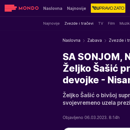
Naslovna
Najnovije
Najnovije
Zvezde i tračevi
TV
Film
Muzik
Sensa
Stvar ukusa
Yumama
Naslovna
Zabava
Zvezde i t
SA SONJOM, 
Željko Šašić p
devojke - Nis
Željko Šašić o bivšoj sup
svojevremeno uzela prez
Objavljeno 06.03.2023. 8:14h