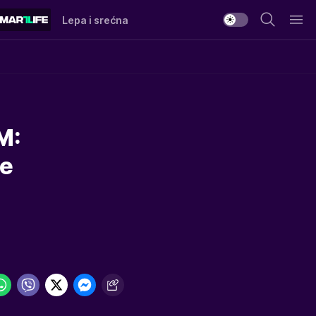
Lepa i srećna
M:
še