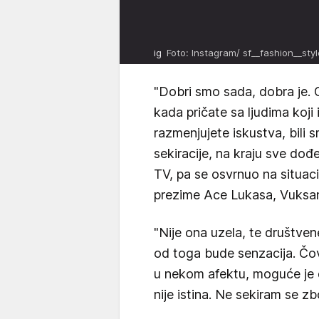
ig
Foto: Instagram/ sf__fashion__sty
"Dobri smo sada, dobra je. 
kada pričate sa ljudima koji
razmenjujete iskustva, bili
sekiracije, na kraju sve dođ
TV, pa se osvrnuo na situac
prezime Ace Lukasa, Vuksa
"Nije ona uzela, te društv
od toga bude senzacija. Čov
u nekom afektu, moguće je d
nije istina. Ne sekiram se zb