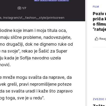
FILM
1/7
Poziv 
le, Instagram/sf__fashion__style/printscreen
priča 
o film
“ratuj
Godine koje imam i moja titula oca,
 imaju slične probleme, nadovezujete,
Reag
 smo drugačiji, dok ne dignemo ruke od
e na svoje", rekao je Šašić za Super
iju kada je Sofija navodno uzela
nović.
ene mreže mogu svašta da naprave, da
ek greši, pravi nepromišljene poteze
a se svašta uradi i kaže što zapravo
og toga, sve je u redu".
ZVEZDE I