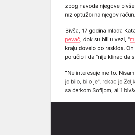
zbog navoda njegove bivše d
niz optužbi na njegov račun
Bivša, 17 godina mlađa Katari
pevač
, dok su bili u vezi, "
mu
kraju dovelo do raskida. O
poručio i da "nije klinac da 
"Ne interesuje me to. Nisam
je bilo, bilo je", rekao je Že
sa ćerkom Sofijom, ali i b