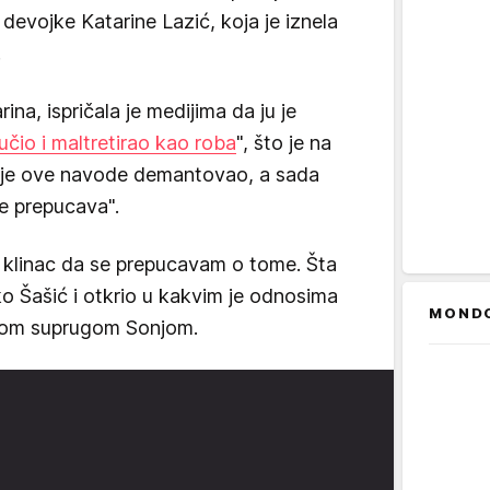
evojke Katarine Lazić, koja je iznela
.
na, ispričala je medijima da ju je
čio i maltretirao kao roba
", što je na
n je ove navode demantovao, a sada
se prepucava".
 klinac da se prepucavam o tome. Šta
ljko Šašić i otkrio u kakvim je odnosima
MOND
ivšom suprugom Sonjom.