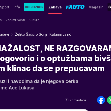
Sport
Info
Zabava
Magazin
a
Zanimljivosti
Kultura
račevi
Željko Šašić o Sonji i Katarini Lazić
NAŽALOST, NE RAZGOVARA
rogovorio i o optužbama biv
am klinac da se prepucavam
ruzi i navodima da je njegova ćerka
ime Ace Lukasa
Komentariši