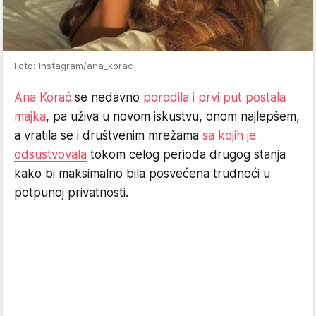
Foto: Instagram/ana_korac
Ana Korać
se nedavno
porodila i prvi put postala
majka
, pa uživa u novom iskustvu, onom najlepšem,
a vratila se i društvenim mrežama
sa kojih je
odsustvovala
tokom celog perioda drugog stanja
kako bi maksimalno bila posvećena trudnoći u
potpunoj privatnosti.