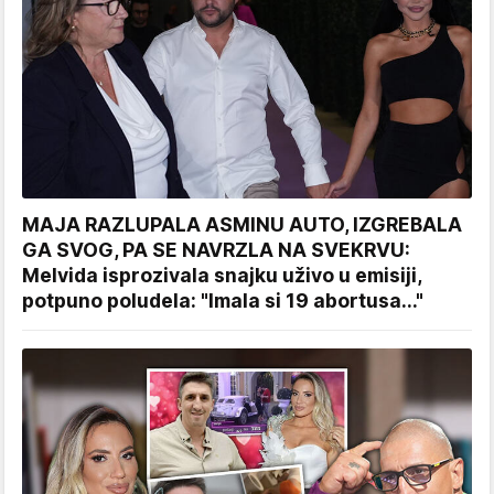
MAJA RAZLUPALA ASMINU AUTO, IZGREBALA
GA SVOG, PA SE NAVRZLA NA SVEKRVU:
Melvida isprozivala snajku uživo u emisiji,
potpuno poludela: "Imala si 19 abortusa..."