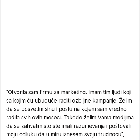
"Otvorila sam firmu za marketing. Imam tim ljudi koji
sa kojim ću ubuduće raditi ozbiljne kampanje. Želim
da se posvetim sinu i poslu na kojem sam vredno
radila svih ovih meseci. Takođe želim Vama medijima
da se zahvalim sto ste imali razumevanja i poštovali
moju odluku da u miru iznesem svoju trudnoću",