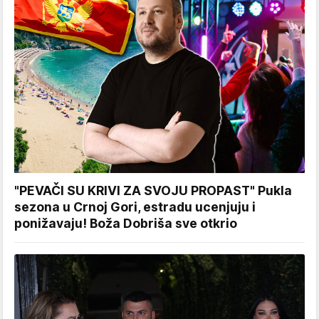
"PEVAČI SU KRIVI ZA SVOJU PROPAST" Pukla
sezona u Crnoj Gori, estradu ucenjuju i
ponižavaju! Boža Dobriša sve otkrio