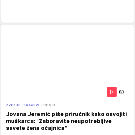
ZVEZDE I TRAČEVI
PRE 5 H
Jovana Jeremić piše priručnik kako osvojiti
muškarca: "Zaboravite neupotrebljive
savete žena očajnica"