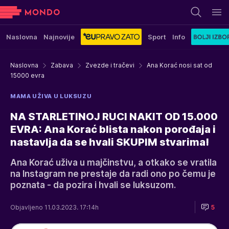
Naslovna
Najnovije
Sport
Info
Naslovna
Zabava
Zvezde i tračevi
Ana Korać nosi sat od
15000 evra
MAMA UŽIVA U LUKSUZU
NA STARLETINOJ RUCI NAKIT OD 15.000
EVRA: Ana Korać blista nakon porođaja i
nastavlja da se hvali SKUPIM stvarima!
Ana Korać uživa u majčinstvu, a otkako se vratila
na Instagram ne prestaje da radi ono po čemu je
poznata - da pozira i hvali se luksuzom.
Objavljeno 11.03.2023. 17:14h
5