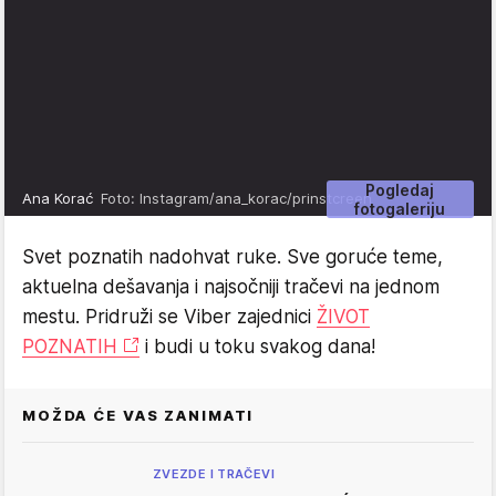
Pogledaj
Ana Korać
Foto: Instagram/ana_korac/prinstcreen
fotogaleriju
Svet poznatih nadohvat ruke. Sve goruće teme,
aktuelna dešavanja i najsočniji tračevi na jednom
mestu. Pridruži se Viber zajednici
ŽIVOT
POZNATIH
i budi u toku svakog dana!
MOŽDA ĆE VAS ZANIMATI
ZVEZDE I TRAČEVI