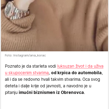
Foto: Instagram/ana_korac
Poznato je da starleta vodi
luksuzan život i da uživa
u skupocenim stvarima
,
od krpica do automobila
,
ali i da se redovno hvali takvim stvarima. Oca svog
deteta i dalje krije od javnosti, a navodno je u
pitanju
imućni biznismen iz Obrenovca
.