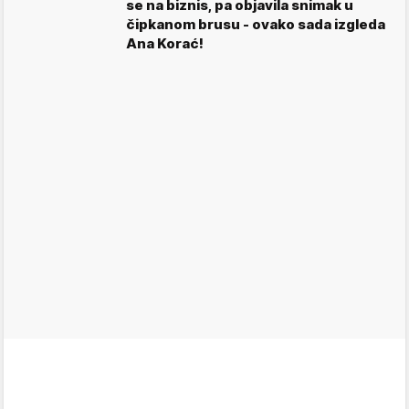
se na biznis, pa objavila snimak u
čipkanom brusu - ovako sada izgleda
Ana Korać!