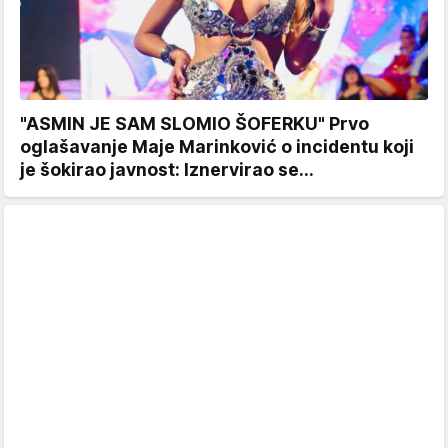
"ASMIN JE SAM SLOMIO ŠOFERKU" Prvo
oglašavanje Maje Marinković o incidentu koji
je šokirao javnost: Iznervirao se...