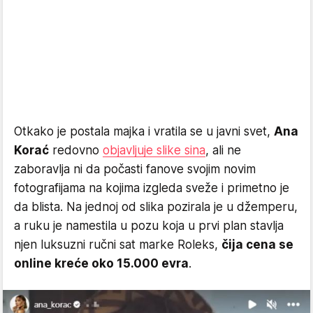
Otkako je postala majka i vratila se u javni svet,
Ana
Korać
redovno
objavljuje slike sina
, ali ne
zaboravlja ni da počasti fanove svojim novim
fotografijama na kojima izgleda sveže i primetno je
da blista. Na jednoj od slika pozirala je u džemperu,
a ruku je namestila u pozu koja u prvi plan stavlja
njen luksuzni ručni sat marke Roleks,
čija cena se
online kreće oko 15.000 evra
.