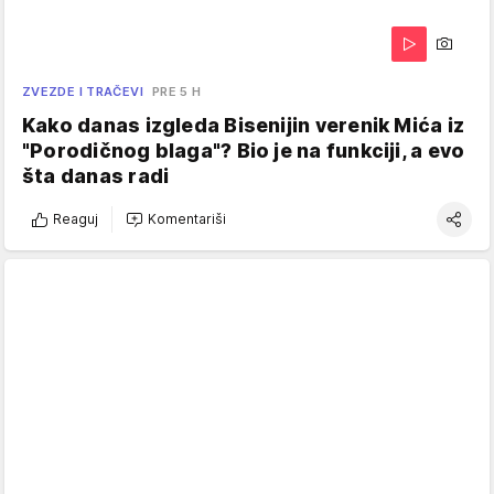
ZVEZDE I TRAČEVI
PRE 5 H
Kako danas izgleda Bisenijin verenik Mića iz
"Porodičnog blaga"? Bio je na funkciji, a evo
šta danas radi
Reaguj
Komentariši