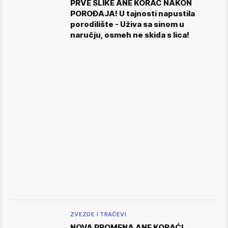
PRVE SLIKE ANE KORAĆ NAKON
POROĐAJA! U tajnosti napustila
porodilište - Uživa sa sinom u
naručju, osmeh ne skida s lica!
ZVEZDE I TRAČEVI
NOVA PROMENA ANE KORAĆ!