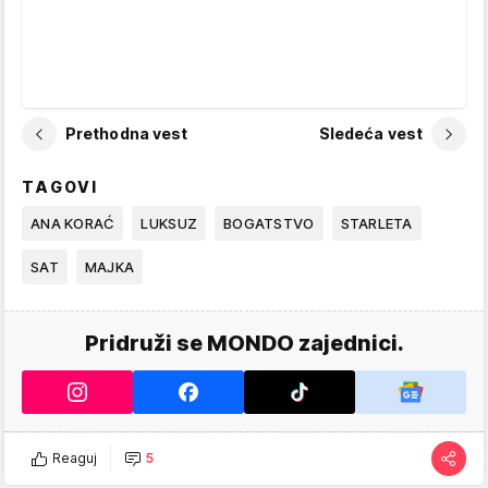
Prethodna vest
Sledeća vest
TAGOVI
ANA KORAĆ
LUKSUZ
BOGATSTVO
STARLETA
SAT
MAJKA
Pridruži se MONDO zajednici.
Reaguj
5