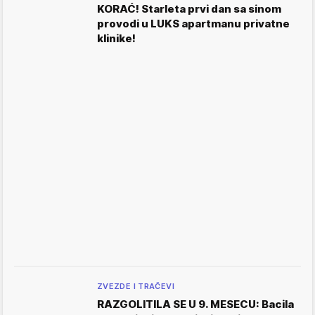
KORAĆ! Starleta prvi dan sa sinom
provodi u LUKS apartmanu privatne
klinike!
ZVEZDE I TRAČEVI
RAZGOLITILA SE U 9. MESECU: Bacila