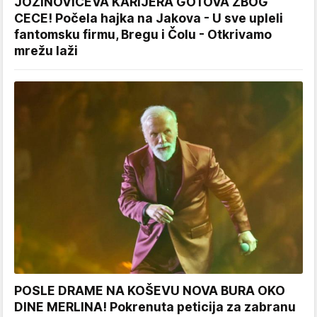
JOZINOVIĆEVA KARIJERA GOTOVA ZBOG
CECE! Počela hajka na Jakova - U sve upleli
fantomsku firmu, Bregu i Čolu - Otkrivamo
mrežu laži
POSLE DRAME NA KOŠEVU NOVA BURA OKO
DINE MERLINA! Pokrenuta peticija za zabranu