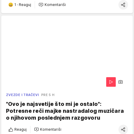
1
·
Reaguj
Komentariši
ZVEZDE I TRAČEVI
PRE 5 H
"Ovo je najsvetije što mi je ostalo":
Potresne reči majke nastradalog muzičara
o njihovom poslednjem razgovoru
Reaguj
Komentariši