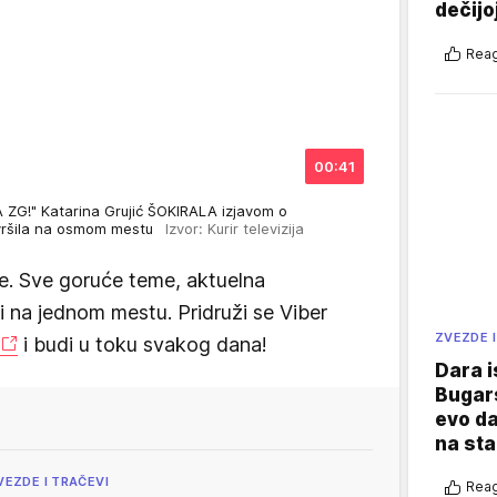
dečijo
Reag
00:41
ZG!" Katarina Grujić ŠOKIRALA izjavom o
avršila na osmom mestu
Izvor: Kurir televizija
e. Sve goruće teme, aktuelna
vi na jednom mestu. Pridruži se Viber
ZVEZDE I
i budi u toku svakog dana!
Dara i
Bugars
evo da
na sta
VEZDE I TRAČEVI
Reag