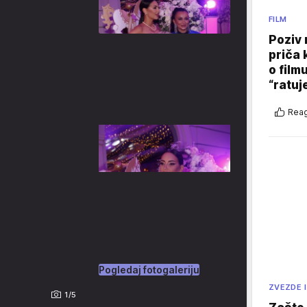
FILM
Poziv 
priča 
o film
“ratuj
Reag
Pogledaj fotogaleriju
ZVEZDE I
1/5