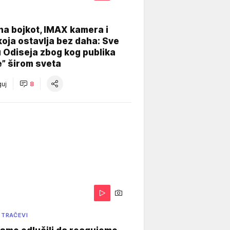
na bojkot, IMAX kamera i
koja ostavlja bez daha: Sve
u Odiseja zbog kog publika
e” širom sveta
uj
8
 TRAČEVI