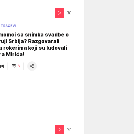
 TRAČEVI
 momci sa snimka svadbe o
uji Srbija? Razgovarali
 rokerima koji su ludovali
ra Mirića!
uj
6