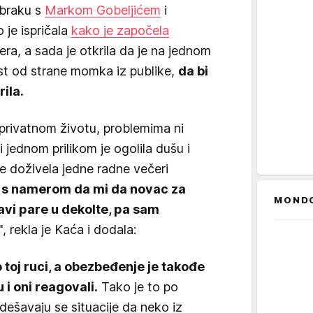
 braku s
Markom Gobeljićem
i
je ispričala
kako je započela
era, a sada je otkrila da je na jednom
st od strane momka iz publike,
da bi
ila.
privatnom životu, problemima ni
 jednom prilikom je ogolila dušu i
je doživela jedne radne večeri
 s namerom da mi da novac za
MOND
tavi pare u dekolte, pa sam
", rekla je Kaća i dodala:
toj ruci, a obezbeđenje je takođe
 i oni reagovali.
Tako je to po
 dešavaju se situacije da neko iz