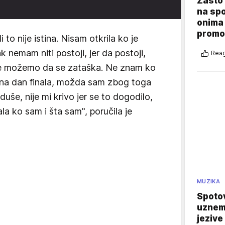
Zašto 
na sp
onima 
promo
i to nije istina. Nisam otkrila ko je
k nemam niti postoji, jer da postoji,
Reag
 ne možemo da se zataška. Ne znam ko
na dan finala, možda sam zbog toga
še, nije mi krivo jer se to dogodilo,
a ko sam i šta sam", poručila je
MUZIKA
Spotov
uznemi
jezive