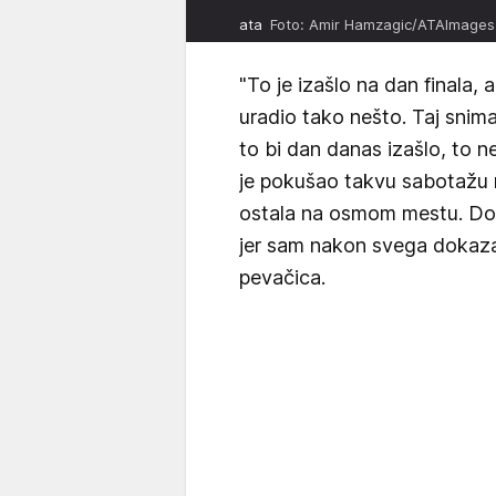
ata
Foto: Amir Hamzagic/ATAImages
"To je izašlo na dan finala, al
uradio tako nešto. Taj snima
to bi dan danas izašlo, to
je pokušao takvu sabotažu 
ostala na osmom mestu. Dodu
jer sam nakon svega dokazal
pevačica.