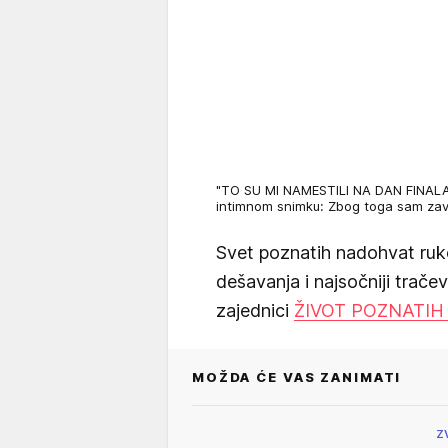
"TO SU MI NAMESTILI NA DAN FINALA 
intimnom snimku: Zbog toga sam z
Svet poznatih nadohvat ruk
dešavanja i najsočniji trače
zajednici
ŽIVOT POZNATIH
MOŽDA ĆE VAS ZANIMATI
Z