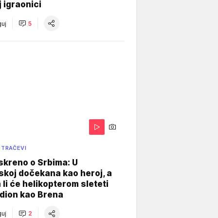
j igraonici
uj
5
 TRAČEVI
skreno o Srbima: U
koj dočekana kao heroj, a
 li će helikopterom sleteti
dion kao Brena
uj
2