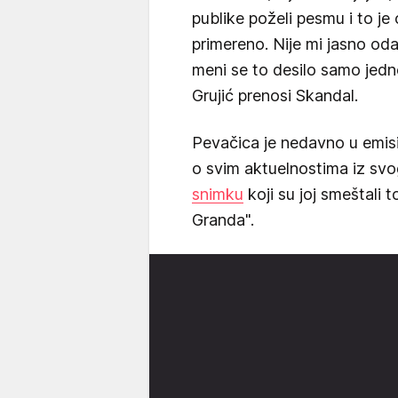
publike poželi pesmu i to je 
primereno. Nije mi jasno od
meni se to desilo samo jedno
Grujić prenosi Skandal.
Pevačica je nedavno u emisiji
o svim aktuelnostima iz svo
snimku
koji su joj smeštali
Granda".