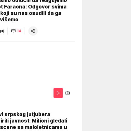
smo odlučili da reagujemo
ot Faraona: Odgovor svima
koji su nas osudili da ga
višemo
uj
14
i srpskog jutjubera
rili javnost: Milioni gledali
 scene sa maloletnicama u