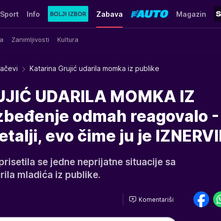
Sport
Info
Zabava
Magazin
a
Zanimljivosti
Kultura
račevi
Katarina Grujić udarila momka iz publike
UJIĆ UDARILA MOMKA IZ
beđenje odmah reagovalo -
detalji, evo čime ju je IZNER
risetila se jedne neprijatne situacije sa
ila mladića iz publike.
Komentariši