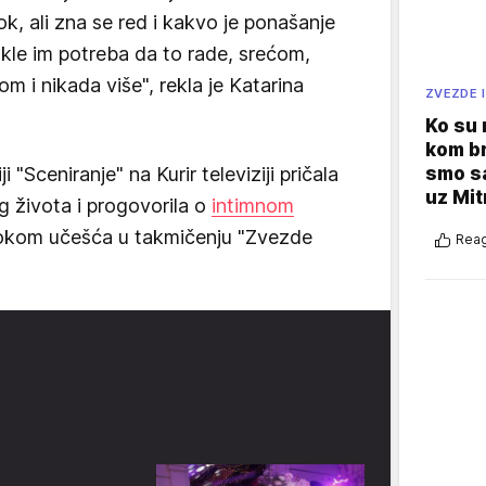
ok, ali zna se red i kakvo je ponašanje
akle im potreba da to rade, srećom,
m i nikada više", rekla je Katarina
ZVEZDE I
Ko su
kom br
smo sa
 "Sceniranje" na Kurir televiziji pričala
uz Mit
g života i progovorila o
intimnom
 tokom učešća u takmičenju "Zvezde
Reag