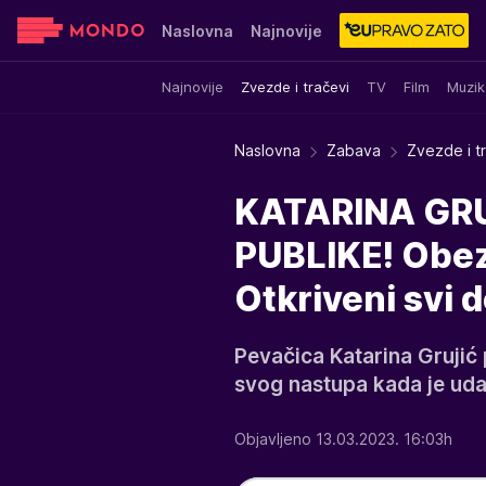
Naslovna
Najnovije
Najnovije
Zvezde i tračevi
TV
Film
Muzik
Sensa
Stvar ukusa
Yumama
Naslovna
Zabava
Zvezde i t
KATARINA GR
PUBLIKE! Obez
Otkriveni svi 
Pevačica Katarina Grujić p
svog nastupa kada je udar
Objavljeno 13.03.2023. 16:03h