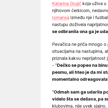
Katarina Grujić
koja uživa u
njihovom ćerkicom, nedavno 
romansa
između nje i fudbal
nastupu doživela naprijatno
se odbranila ona ga je udar
Pevačica ne priča mnogo o 
situacijama na nastupima, ali
priznala kakvu neprijatnost 
- "
Dečko se popeo na binu
pesmu, ali hteo je da mi s
momentalno odreagovala
"
Odmah sam ga udarila po 
videlo šta se dešava, pa su
klubovima, nije uvek sjajno,