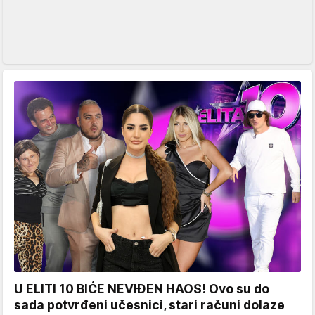
U ELITI 10 BIĆE NEVIĐEN HAOS! Ovo su do
sada potvrđeni učesnici, stari računi dolaze