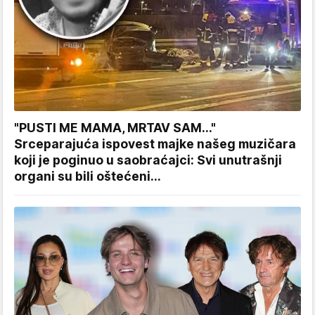
"PUSTI ME MAMA, MRTAV SAM..."
Srceparajuća ispovest majke našeg muzičara
koji je poginuo u saobraćajci: Svi unutrašnji
organi su bili oštećeni...