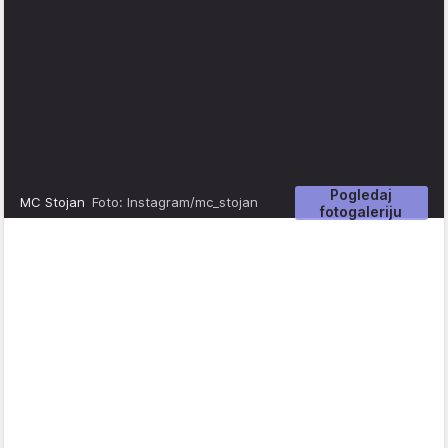
Pogledaj
MC Stojan
Foto: Instagram/mc_stojan
fotogaleriju