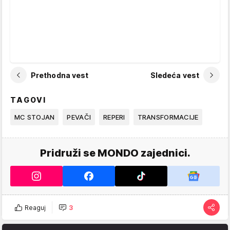
Prethodna vest
Sledeća vest
TAGOVI
MC STOJAN
PEVAČI
REPERI
TRANSFORMACIJE
Pridruži se MONDO zajednici.
Reaguj
3