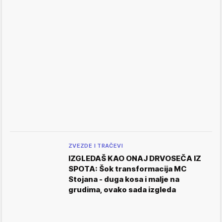
ZVEZDE I TRAČEVI
IZGLEDAŠ KAO ONAJ DRVOSEČA IZ
SPOTA: Šok transformacija MC
Stojana - duga kosa i malje na
grudima, ovako sada izgleda