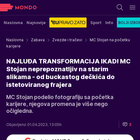
Naslovna
Najnovije
Sport
Info
Naslovna
Zabava
Zvezde i tračevi
MC Stojan na početku
karijere
NAJLUĐA TRANSFORMACIJA IKAD! MC
Stojan neprepoznatljiv na starim
slikama - od buckastog dečkića do
istetoviranog frajera
MC Stojan podelio fotografiju sa početka
karijere, njegova promena je više nego
očigledna.
Objavljeno 01.04.2023. 13:05h
3