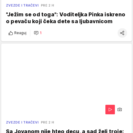
ZVEZDE I TRAČEVI
PRE 2 H
"Ježim se od toga": Voditeljka Pinka iskreno
o pevaču koji čeka dete sa ljubavnicom
Reaguj
1
ZVEZDE I TRAČEVI
PRE 2 H
Sa Jovanom nije hteo decu, a sad želi troje: