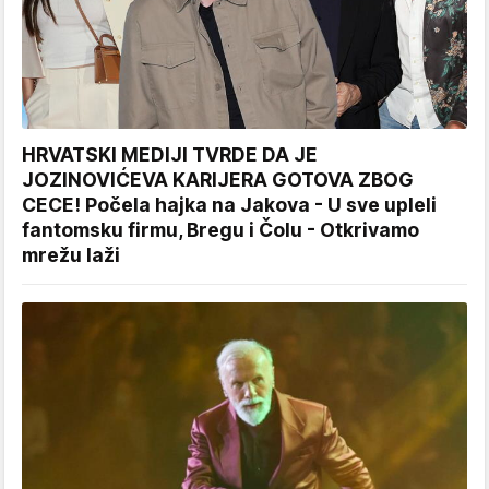
HRVATSKI MEDIJI TVRDE DA JE
JOZINOVIĆEVA KARIJERA GOTOVA ZBOG
CECE! Počela hajka na Jakova - U sve upleli
fantomsku firmu, Bregu i Čolu - Otkrivamo
mrežu laži