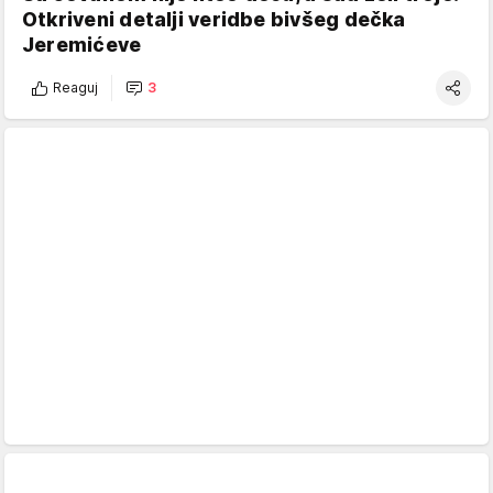
Otkriveni detalji veridbe bivšeg dečka
Jeremićeve
Reaguj
3