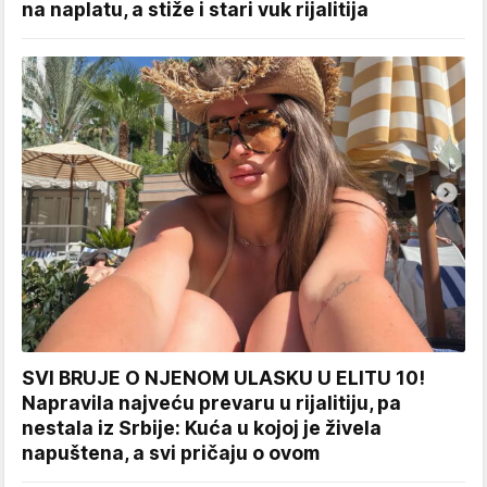
na naplatu, a stiže i stari vuk rijalitija
SVI BRUJE O NJENOM ULASKU U ELITU 10!
Napravila najveću prevaru u rijalitiju, pa
nestala iz Srbije: Kuća u kojoj je živela
napuštena, a svi pričaju o ovom