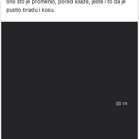
ono što je promenio, pored kilaže, jeste i to da je
pustio bradu i kosu.
1/5