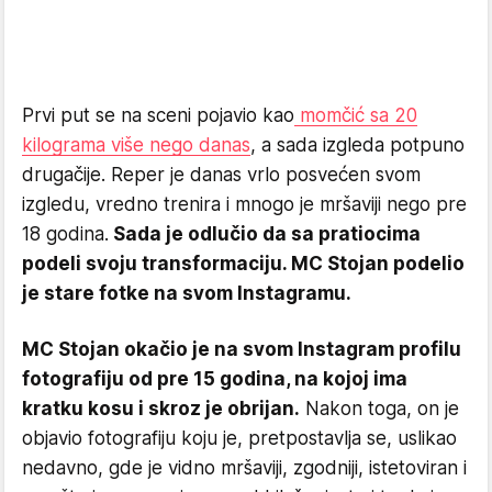
Prvi put se na sceni pojavio kao
momčić sa 20
kilograma više nego danas
, a sada izgleda potpuno
drugačije. Reper je danas vrlo posvećen svom
izgledu, vredno trenira i mnogo je mršaviji nego pre
18 godina.
Sada je odlučio da sa pratiocima
podeli svoju transformaciju. MC Stojan podelio
je stare fotke na svom Instagramu.
MC Stojan okačio je na svom Instagram profilu
fotografiju od pre 15 godina, na kojoj ima
kratku kosu i skroz je obrijan.
Nakon toga, on je
objavio fotografiju koju je, pretpostavlja se, uslikao
nedavno, gde je vidno mršaviji, zgodniji, istetoviran i