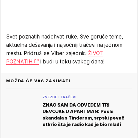
Svet poznatih nadohvat ruke. Sve goruće teme,
aktuelna dešavanja i najsočniji tračevi na jednom
mestu. Pridruži se Viber zajednici
ŽIVOT
POZNATIH
i budi u toku svakog dana!
MOŽDA ĆE VAS ZANIMATI
ZVEZDE I TRAČEVI
ZNAO SAM DA ODVEDEM TRI
DEVOJKE U APARTMAN: Posle
skandala s Tinderom, srpski pevač
otkrio šta je radio kad je bio mlađi