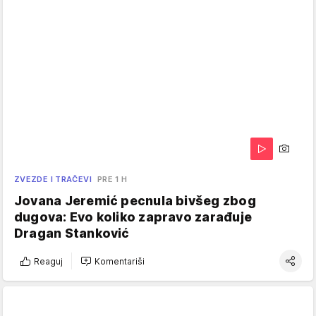
ZVEZDE I TRAČEVI
PRE 1 H
Jovana Jeremić pecnula bivšeg zbog
dugova: Evo koliko zapravo zarađuje
Dragan Stanković
Reaguj
Komentariši