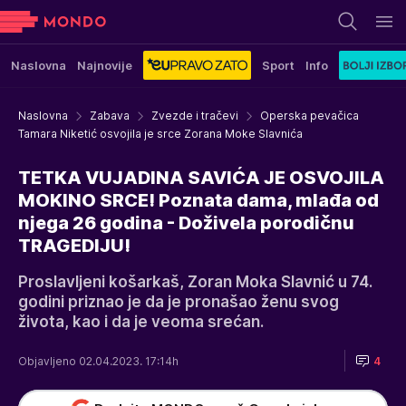
Naslovna
Najnovije
Sport
Info
Naslovna
Zabava
Zvezde i tračevi
Operska pevačica
Tamara Niketić osvojila je srce Zorana Moke Slavnića
TETKA VUJADINA SAVIĆA JE OSVOJILA
MOKINO SRCE! Poznata dama, mlađa od
njega 26 godina - Doživela porodičnu
TRAGEDIJU!
Proslavljeni košarkaš, Zoran Moka Slavnić u 74.
godini priznao je da je pronašao ženu svog
života, kao i da je veoma srećan.
Objavljeno 02.04.2023. 17:14h
4