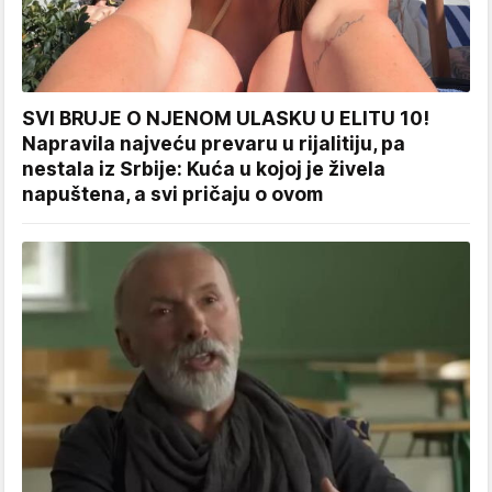
SVI BRUJE O NJENOM ULASKU U ELITU 10!
Napravila najveću prevaru u rijalitiju, pa
nestala iz Srbije: Kuća u kojoj je živela
napuštena, a svi pričaju o ovom