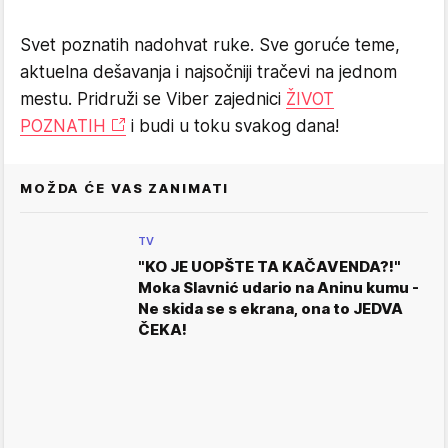
Svet poznatih nadohvat ruke. Sve goruće teme,
aktuelna dešavanja i najsočniji tračevi na jednom
mestu. Pridruži se Viber zajednici
ŽIVOT
POZNATIH
i budi u toku svakog dana!
MOŽDA ĆE VAS ZANIMATI
TV
"KO JE UOPŠTE TA KAČAVENDA?!"
Moka Slavnić udario na Aninu kumu -
Ne skida se s ekrana, ona to JEDVA
ČEKA!