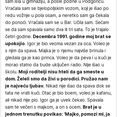
sam išla u gimnaziju, a posle podne u Podgoricu.
Vraćala sam se bjelopoljskim vozom, koji je išao po
redu vožnje u pola osam, a neretko sam ga čekala
do ponoći. Vraćala sam se u Bar. Učila sam. Sećam
se da sam spavala samo dva ili tri sata. To je trajalo
četiri godine.
Decembra 1991. godine moj brat se
upokojio
. Igor je bio veoma vezan za oca. Voleo je
s njim da spava. Majka je o njemu najviše brinula i
gledala ga je kao princa. Voleo je da peva i u kući je
morao stalno da bude uključen radio. Nije išao u
školu.
Moji roditelji nisu hteli da ga smeste u
dom. Želeli smo da živi u porodici. Pružao nam
je najveću ljubav.
Nikad nije išao da spava dok se
tata ne vrati kući. Otac je bio boem, voleo je kafanu,
ali nikad nije pio. Igor ga je uvek čekao. Spavala
sam te večeri s majkom, a on s ocem.
Brat je u
jednom trenutku povikao: 'Majko, pomozi mi, ja