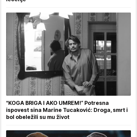
"KOGA BRIGA I AKO UMREM!“ Potresna
ispovest sina Marine Tucaković: Droga, smrt i
bol obeležili su mu život