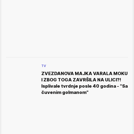
TV
ZVEZDANOVA MAJKA VARALA MOKU
I ZBOG TOGA ZAVRŠILA NA ULICI?!
Isplivale tvrdnje posle 40 godina - "Sa
čuvenim golmanom"