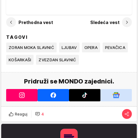
Prethodna vest
Sledeća vest
TAGOVI
ZORAN MOKA SLAVNIĆ
LJUBAV
OPERA
PEVAČICA
KOŠARKAŠI
ZVEZDAN SLAVNIĆ
Pridruži se MONDO zajednici.
Reaguj
4