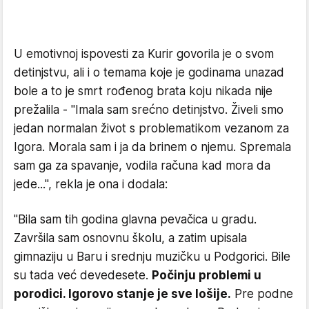
U emotivnoj ispovesti za Kurir govorila je o svom
detinjstvu, ali i o temama koje je godinama unazad
bole a to je smrt rođenog brata koju nikada nije
prežalila - "Imala sam srećno detinjstvo. Živeli smo
jedan normalan život s problematikom vezanom za
Igora. Morala sam i ja da brinem o njemu. Spremala
sam ga za spavanje, vodila računa kad mora da
jede...", rekla je ona i dodala:
"Bila sam tih godina glavna pevačica u gradu.
Završila sam osnovnu školu, a zatim upisala
gimnaziju u Baru i srednju muzičku u Podgorici. Bile
su tada već devedesete.
Počinju problemi u
porodici. Igorovo stanje je sve lošije.
Pre podne