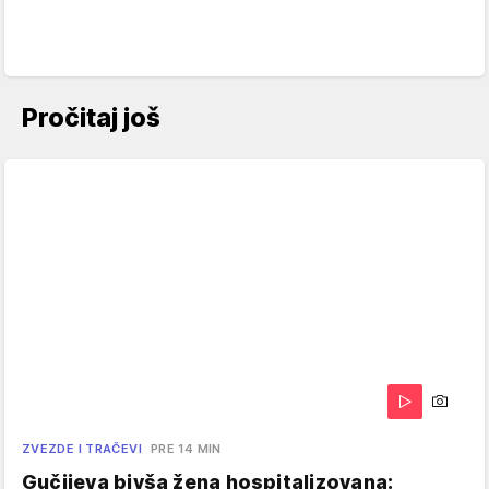
Pročitaj još
ZVEZDE I TRAČEVI
PRE 14 MIN
Gučijeva bivša žena hospitalizovana: