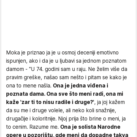
Moka je priznao ja je u osmoj deceniji emotivno
ispunjen, ako i da je u ljubavi sa jednom poznatom
damom - "U 74. godini sam u raju. Ne želim više da
pravim greške, našao sam nešto i pitam se kako je
ona to mene našla.
Ona je jedna viđena i
poznata dama. Ona sve što meni radi, ona mi
kaže 'zar ti to nisu radile i druge?'
, ja joj kažem
da su me i druge volele, ali neko koli snažnije,
drugačije i koloritnije. Njoj prija što brine o meni, ja
to cenim. Razume me.
Ona je solista Narodne
opere u pozorištu, gde meni da dopadne takva