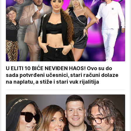
U ELITI 10 BIĆE NEVIĐEN HAOS! Ovo su do
sada potvrđeni učesnici, stari računi dolaze
na naplatu, a stiže i stari vuk rijalitija