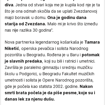
diva
. Jedna od stvari koja me je kupila kod nje je ta
što je ona odmah skočila da se uplati Zvezdanovoj
majci boravak u domu.
Ona je godinu dana
starija od Zvezdana.
Malo mi je krivo što između
nas nije razlika 30 godina".
Nova partnerka legendarnog košarkaša je
Tamara
Niketić
, operska pevačica i solista Narodnog
pozorišta u Beogradu. Rođena je u Baru i
potomak
je slavnih predaka
, koji su bili i ratnici i umetnici.
Završila je paralelno gimnaziju i srednju muzičku
školu u Podgorici, u Beogradu Fakultet muzičkih
umetnosti i solista je Opere Narodnog pozorišta,
gde je počela kao statista 2002. godine.
Nakon
smrti brata počela je da piše pesme, koje su i
danas lek za njenu dušu.