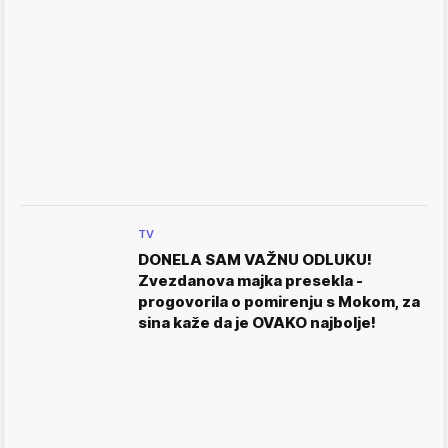
TV
DONELA SAM VAŽNU ODLUKU!
Zvezdanova majka presekla -
progovorila o pomirenju s Mokom, za
sina kaže da je OVAKO najbolje!