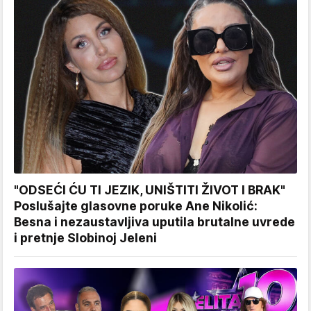
"ODSEĆI ĆU TI JEZIK, UNIŠTITI ŽIVOT I BRAK"
Poslušajte glasovne poruke Ane Nikolić:
Besna i nezaustavljiva uputila brutalne uvrede
i pretnje Slobinoj Jeleni