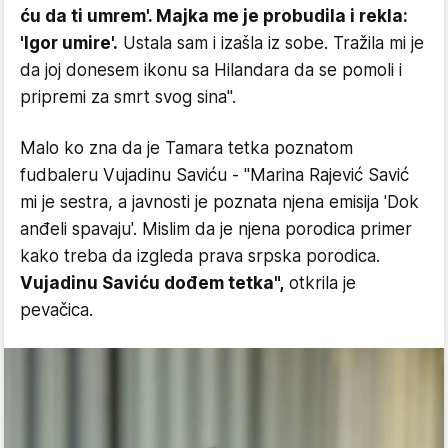
ću da ti umrem'. Majka me je probudila i rekla:
'Igor umire'.
Ustala sam i izašla iz sobe. Tražila mi je
da joj donesem ikonu sa Hilandara da se pomoli i
pripremi za smrt svog sina".
Malo ko zna da je Tamara tetka poznatom
fudbaleru Vujadinu Saviću - "Marina Rajević Savić
mi je sestra, a javnosti je poznata njena emisija 'Dok
anđeli spavaju'. Mislim da je njena porodica primer
kako treba da izgleda prava srpska porodica.
Vujadinu Saviću dođem tetka",
otkrila je
pevačica.