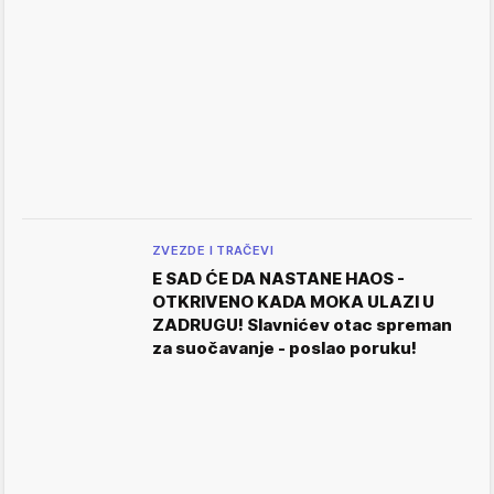
ZVEZDE I TRAČEVI
E SAD ĆE DA NASTANE HAOS -
OTKRIVENO KADA MOKA ULAZI U
ZADRUGU! Slavnićev otac spreman
za suočavanje - poslao poruku!