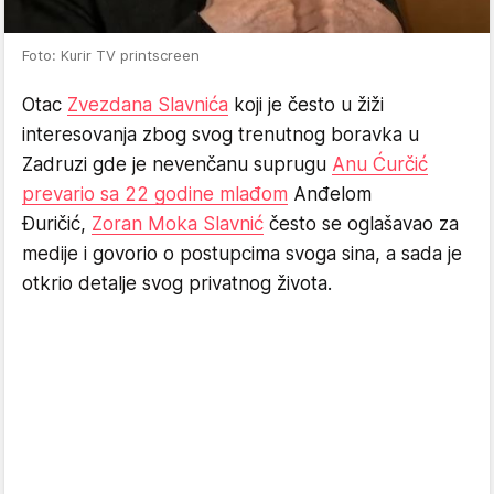
Foto: Kurir TV printscreen
Otac
Zvezdana Slavnića
koji je često u žiži
interesovanja zbog svog trenutnog boravka u
Zadruzi gde je nevenčanu suprugu
Anu Ćurčić
prevario sa 22 godine mlađom
Anđelom
Đuričić,
Zoran Moka Slavnić
često se oglašavao za
medije i govorio o postupcima svoga sina, a sada je
otkrio detalje svog privatnog života.