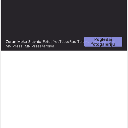
Pogledaj
Zoran Moka Slavnić
Foto: YouTube/Ras Televizija/screenshot,
fotogaleriju
MN Press, MN Press/arhiva