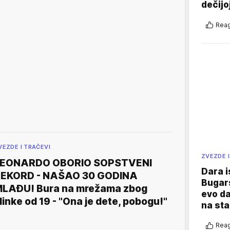
dečijo
Reag
VEZDE I TRAČEVI
ZVEZDE I
LEONARDO OBORIO SOPSTVENI
Dara i
EKORD - NAŠAO 30 GODINA
Bugars
LAĐU! Bura na mrežama zbog
evo da
linke od 19 - "Ona je dete, pobogu!"
na sta
Reag