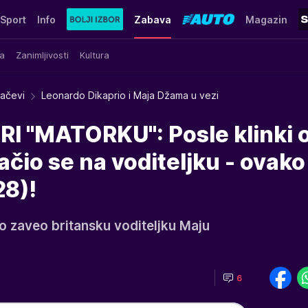
Sport
Info
Zabava
Magazin
a
Zanimljivosti
Kultura
račevi
Leonardo Dikaprio i Maja Džama u vezi
 "MATORKU": Posle klinki o
čio se na voditeljku - ovako
28)!
 zaveo britansku voditeljku Maju
6