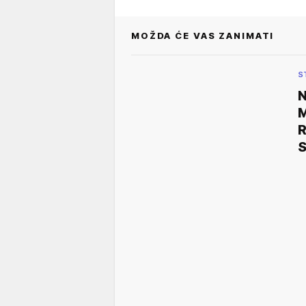
MOŽDA ĆE VAS ZANIMATI
S
M
R
S