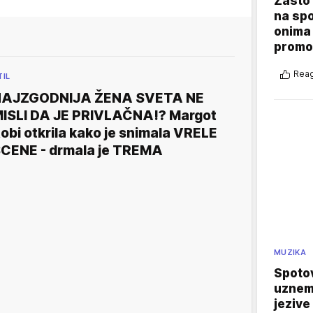
Zašto 
na sp
onima 
promo
Reag
TIL
NAJZGODNIJA ŽENA SVETA NE
ISLI DA JE PRIVLAČNA!? Margot
obi otkrila kako je snimala VRELE
CENE - drmala je TREMA
MUZIKA
Spotov
uznemi
jezive