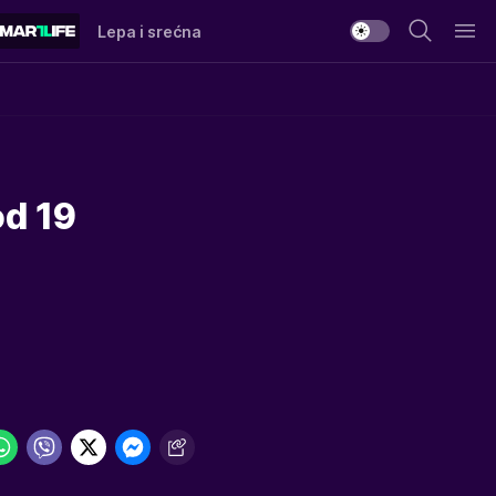
Lepa i srećna
d 19