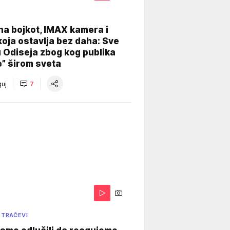
na bojkot, IMAX kamera i
koja ostavlja bez daha: Sve
u Odiseja zbog kog publika
e” širom sveta
uj
7
 TRAČEVI