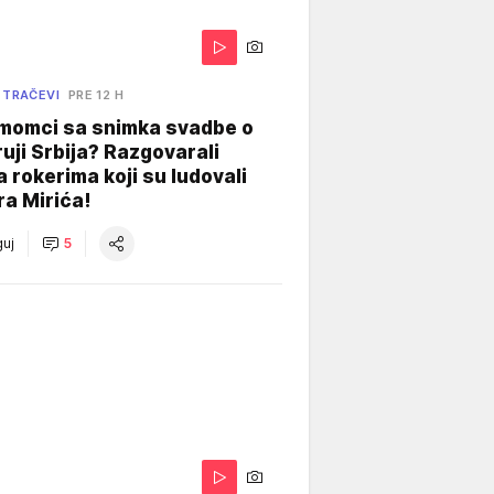
 TRAČEVI
PRE 12 H
 momci sa snimka svadbe o
uji Srbija? Razgovarali
 rokerima koji su ludovali
ra Mirića!
uj
5