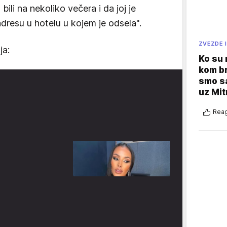
ili na nekoliko večera i da joj je
resu u hotelu u kojem je odsela".
ZVEZDE I
ja:
Ko su
kom br
smo sa
uz Mit
Reag