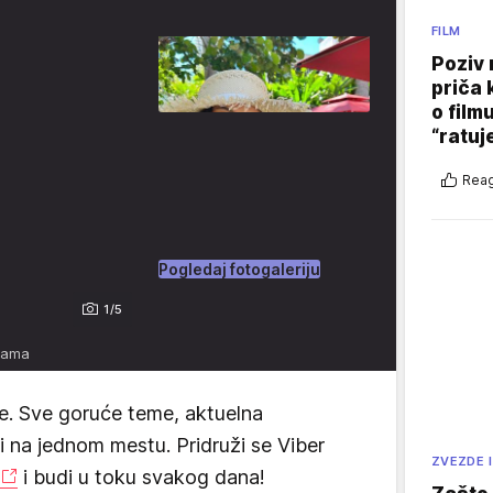
FILM
Poziv 
priča 
o film
“ratuj
Reag
Pogledaj fotogaleriju
1/5
jama
e. Sve goruće teme, aktuelna
vi na jednom mestu. Pridruži se Viber
ZVEZDE I
i budi u toku svakog dana!