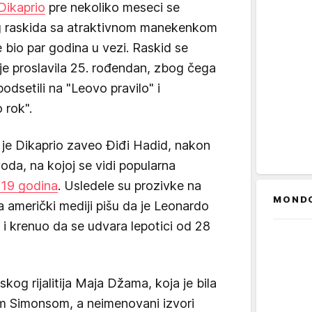
Dikaprio
pre nekoliko meseci se
g raskida sa atraktivnom manekenkom
bio par godina u vezi. Raskid se
e proslavila 25. rođendan, zbog čega
dsetili na "Leovo pravilo" i
 rok".
 je Dikaprio zaveo Điđi Hadid, nakon
ovoda, na kojoj se vidi popularna
 19 godina
. Usledele su prozivke na
MOND
američki mediji pišu da je Leonardo
 i krenuo da se udvara lepotici od 28
nskog rijalitija Maja Džama, koja je bila
m Simonsom, a neimenovani izvori