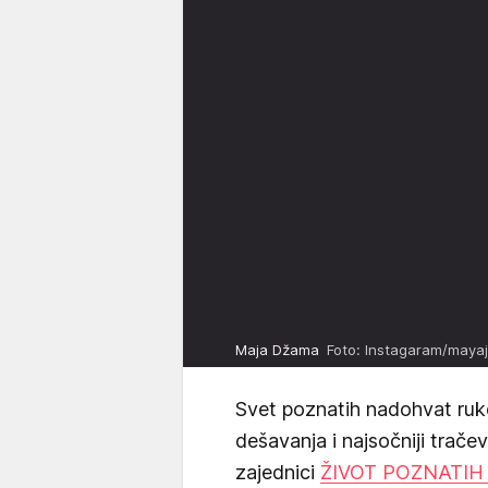
Maja Džama
Foto: Instagaram/maya
Svet poznatih nadohvat ruk
dešavanja i najsočniji trače
zajednici
ŽIVOT POZNATIH