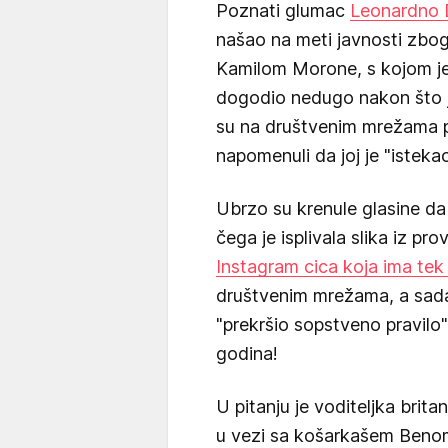
Poznati glumac
Leonardno 
našao na meti javnosti zbo
Kamilom Morone, s kojom je 
dogodio nedugo nakon što j
su na društvenim mrežama po
napomenuli da joj je "istekao
Ubrzo su krenule glasine da
čega je isplivala slika iz pr
Instagram cica koja ima tek
društvenim mrežama, a sada 
"prekršio sopstveno pravilo"
godina!
U pitanju je voditeljka brita
u vezi sa košarkašem Beno