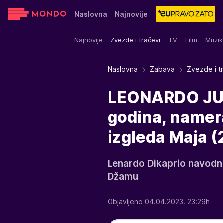
Naslovna
Najnovije
Najnovije
Zvezde i tračevi
TV
Film
Muzik
Sensa
Stvar ukusa
Yumama
Naslovna
Zabava
Zvezde i t
LEONARDO JURI
godina, namera
izgleda Maja (
Lenardo Dikaprio navodno
Džamu
Objavljeno 04.04.2023. 23:29h