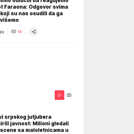
smo odlučili da reagujemo
ot Faraona: Odgovor svima
koji su nas osudili da ga
višemo
uj
14
i srpskog jutjubera
rili javnost: Milioni gledali
 scene sa maloletnicama u