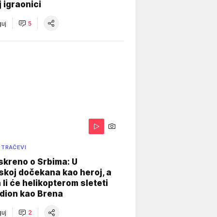
j igraonici
uj
5
 TRAČEVI
skreno o Srbima: U
koj dočekana kao heroj, a
 li će helikopterom sleteti
dion kao Brena
uj
2