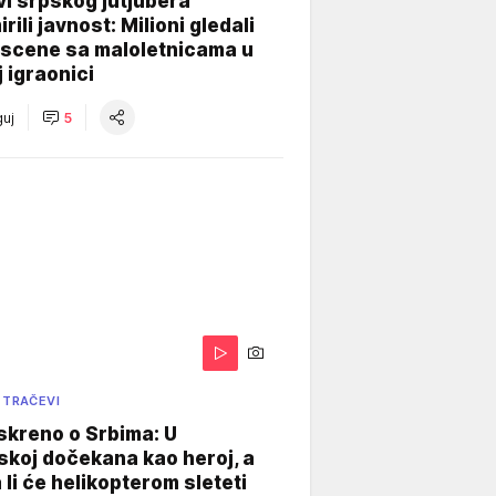
i srpskog jutjubera
rili javnost: Milioni gledali
 scene sa maloletnicama u
j igraonici
uj
5
 TRAČEVI
skreno o Srbima: U
koj dočekana kao heroj, a
 li će helikopterom sleteti