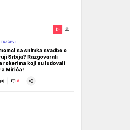
 TRAČEVI
 momci sa snimka svadbe o
uji Srbija? Razgovarali
 rokerima koji su ludovali
ra Mirića!
uj
6