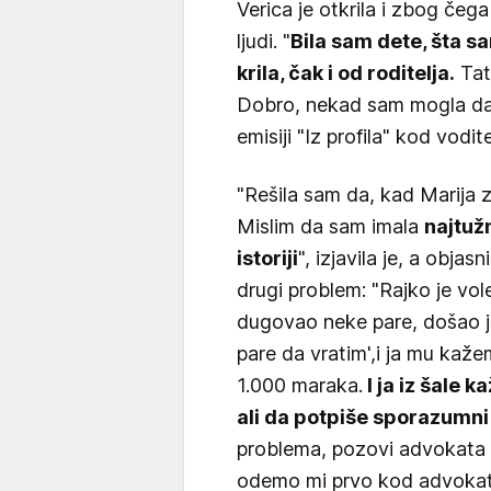
Verica je otkrila i zbog čega j
ljudi. "
Bila sam dete, šta 
krila, čak i od roditelja.
Tat
Dobro, nekad sam mogla da s
emisiji "Iz profila" kod vodi
"Rešila sam da, kad Marija z
Mislim da sam imala
najtuž
istoriji
", izjavila je, a objas
drugi problem: "Rajko je vol
dugovao neke pare, došao je
pare da vratim',i ja mu kažem
1.000 maraka.
I ja iz šale 
ali da potpiše sporazumni
problema, pozovi advokata i
odemo mi prvo kod advoka