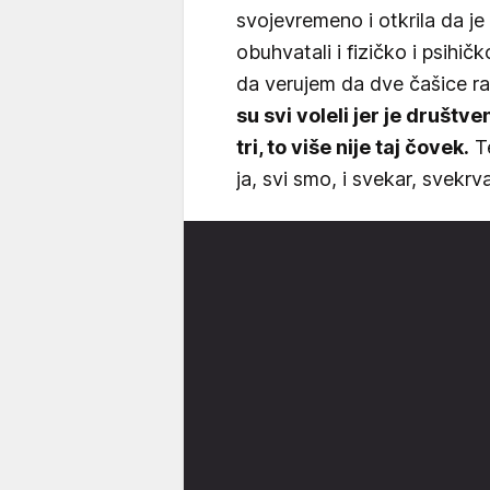
svojevremeno i otkrila da je
obuhvatali i fizičko i psihič
da verujem da dve čašice r
su svi voleli jer je društve
tri, to više nije taj čovek.
Te
ja, svi smo, i svekar, svekrva,