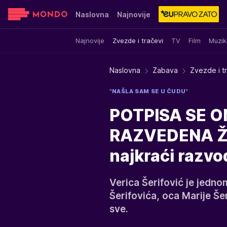
Naslovna
Najnovije
Najnovije
Zvezde i tračevi
TV
Film
Muzik
Sensa
Stvar ukusa
Yumama
Naslovna
Zabava
Zvezde i t
"NAŠLA SAM SE U ČUDU"
POTPISA SE ON
RAZVEDENA ŽEN
najkraći razvod 
Verica Šerifović je jedno
Šerifovića, oca Marije Še
sve.