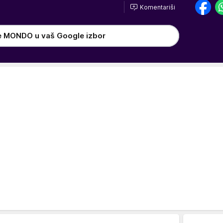
Komentariši
e MONDO u vaš Google izbor