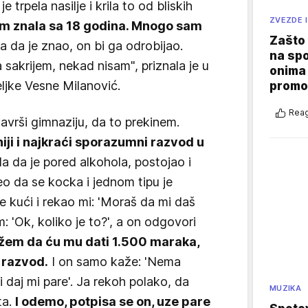
e trpela nasilje i krila to od bliskih
ZVEZDE I
sam znala sa 18 godina. Mnogo sam
Zašto 
a da je znao, on bi ga odrobijao.
na sp
akrijem, nekad nisam", priznala je u
onima 
teljke Vesne Milanović.
promo
Reag
avrši gimnaziju, da to prekinem.
niji i najkraći sporazumni razvod u
nila da je pored alkohola, postojao i
eo da se kocka i jednom tipu je
 kući i rekao mi: 'Moraš da mi daš
: 'Ok, koliko je to?', a on odgovori
kažem da ću mu dati 1.500 maraka,
 razvod.
I on samo kaže: 'Nema
 daj mi pare'. Ja rekoh polako, da
MUZIKA
ta.
I odemo, potpisa se on, uze pare