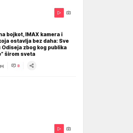
na bojkot, IMAX kamera i
koja ostavlja bez daha: Sve
u Odiseja zbog kog publika
e” širom sveta
uj
8