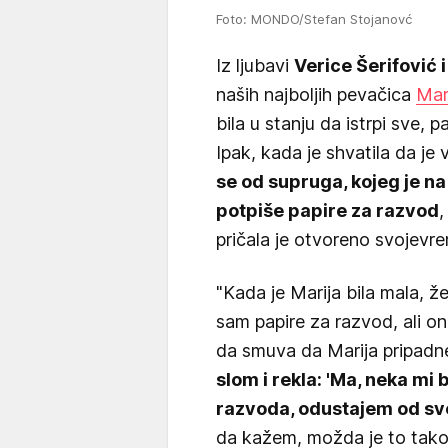
Foto: MONDO/Stefan Stojanovć
Iz ljubavi
Verice Šerifović 
naših najboljih pevačica
Mari
bila u stanju da istrpi sve, 
Ipak, kada je shvatila da je
se od supruga, kojeg je n
potpiše papire za razvod
,
pričala je otvoreno svojev
"Kada je Marija bila mala, ž
sam papire za razvod, ali on
da smuva da Marija pripadn
slom i rekla: 'Ma, neka m
razvoda, odustajem od sv
da kažem, možda je to tako 