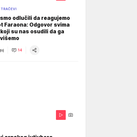
 TRAČEVI
smo odlučili da reagujemo
ot Faraona: Odgovor svima
koji su nas osudili da ga
višemo
uj
14