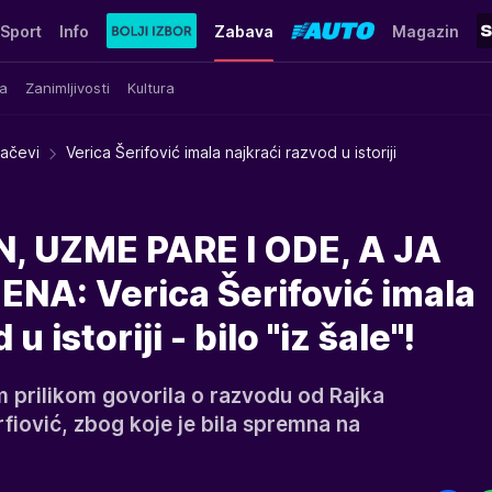
Sport
Info
Zabava
Magazin
a
Zanimljivosti
Kultura
račevi
Verica Šerifović imala najkraći razvod u istoriji
, UZME PARE I ODE, A JA
A: Verica Šerifović imala
u istoriji - bilo "iz šale"!
m prilikom govorila o razvodu od Rajka
rfiović, zbog koje je bila spremna na