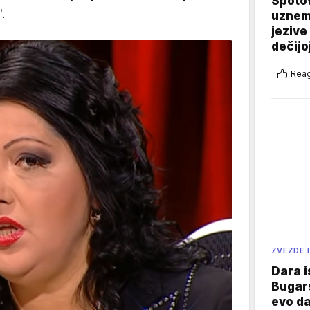
Spotov
".
uznemi
jezive
dečijo
Reag
ZVEZDE I
Dara i
Bugars
evo da