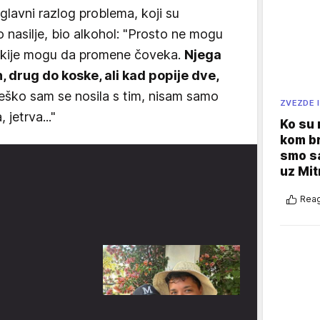
 glavni razlog problema, koji su
ko nasilje, bio alkohol: "Prosto ne mogu
akije mogu da promene čoveka.
Njega
n, drug do koske, ali kad popije dve,
ško sam se nosila s tim, nisam samo
ZVEZDE I
 jetrva..."
Ko su
kom br
smo sa
uz Mit
Reag