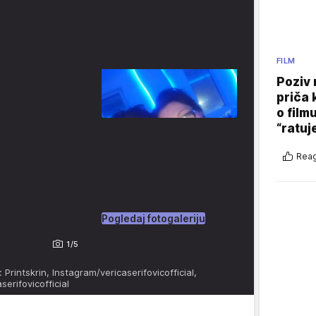
FILM
Poziv 
priča 
o film
“ratuj
Reag
Pogledaj fotogaleriju
1/5
: Printskrin, Instagram/vericaserifovicofficial,
serifovicofficial