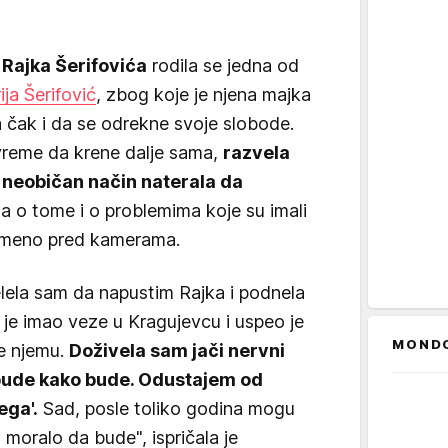
i Rajka Šerifovića
rodila se jedna od
ja Šerifović
, zbog koje je njena majka
pa čak i da se odrekne svoje slobode.
 vreme da krene dalje sama,
razvela
a neobičan način naterala da
 a o tome i o problemima koje su imali
remeno pred kamerama.
elela sam da napustim Rajka i podnela
 je imao veze u Kragujevcu i uspeo je
MOND
e njemu.
Doživela sam jači nervni
i bude kako bude. Odustajem od
ega'.
Sad, posle toliko godina mogu
moralo da bude", ispričala je