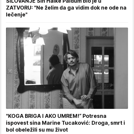
SILOVANJE Sin Halke Paldum bio je u
ZATVORU: "Ne želim da ga vidim dok ne ode na
lečenje"
"KOGA BRIGA I AKO UMREM!“ Potresna
ispovest sina Marine Tucaković: Droga, smrt i
bol obeležili su mu život