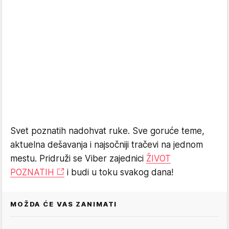
Svet poznatih nadohvat ruke. Sve goruće teme,
aktuelna dešavanja i najsočniji tračevi na jednom
mestu. Pridruži se Viber zajednici
ŽIVOT
POZNATIH
i budi u toku svakog dana!
MOŽDA ĆE VAS ZANIMATI