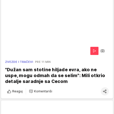
ZVEZDE I TRAČEVI
PRE 11 MIN
"Dužan sam stotine hiljade evra, ako ne
uspe, mogu odmah da se selim": Mili otkrio
detalje saradnje sa Cecom
Reaguj
Komentariši