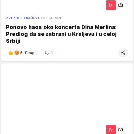
ZVEZDE I TRAČEVI
PRE 56 MIN
Ponovo haos oko koncerta Dina Merlina:
Predlog da se zabrani u Kraljevu i u celoj
Srbiji
5
·
Reaguj
1