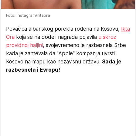
Foto: Instagram/ritaora
Pevačica albanskog porekla rođena na Kosovu,
Rita
Ora
koja se na dodeli nagrada pojavila
u skroz
providnoj haljini
, svojevremeno je razbesnela Srbe
kada je zahtevala da "Apple" kompanija uvrsti
Kosovo na mapu kao nezavisnu državu.
Sada je
razbesnela i Evropu!