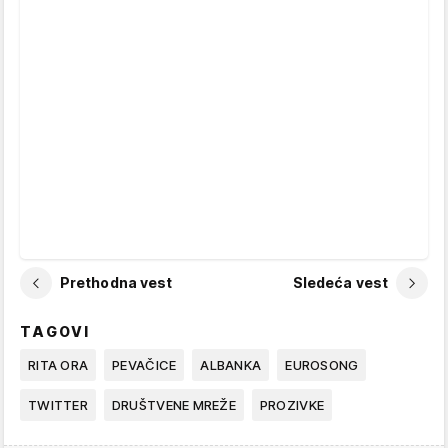
Prethodna vest
Sledeća vest
TAGOVI
RITA ORA
PEVAČICE
ALBANKA
EUROSONG
TWITTER
DRUŠTVENE MREŽE
PROZIVKE