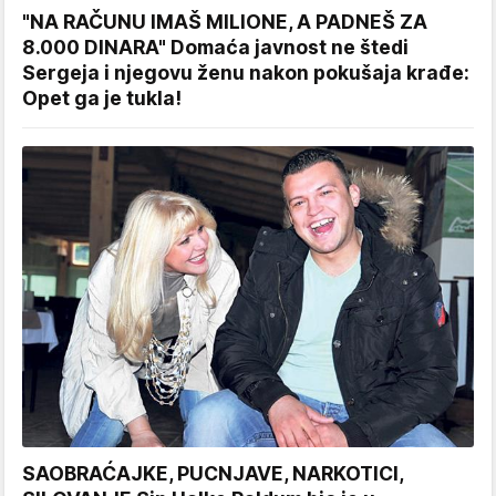
"NA RAČUNU IMAŠ MILIONE, A PADNEŠ ZA
8.000 DINARA" Domaća javnost ne štedi
Sergeja i njegovu ženu nakon pokušaja krađe:
Opet ga je tukla!
SAOBRAĆAJKE, PUCNJAVE, NARKOTICI,