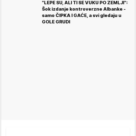
"LEPE SU, ALI TI SE VUKU PO ZEMLJI":
Šok izdanje kontroverzne Albanke -
samo ČIPKA I GAĆE, a svi gledaju u
GOLE GRUDI