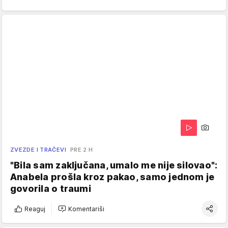
ZVEZDE I TRAČEVI
PRE 2 H
"Bila sam zaključana, umalo me nije silovao":
Anabela prošla kroz pakao, samo jednom je
govorila o traumi
Reaguj
Komentariši