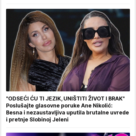
"ODSEĆI ĆU TI JEZIK, UNIŠTITI ŽIVOT I BRAK"
Poslušajte glasovne poruke Ane Nikolić:
Besna i nezaustavljiva uputila brutalne uvrede
i pretnje Slobinoj Jeleni