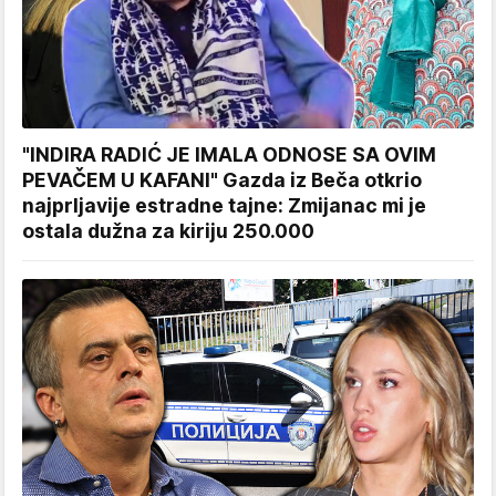
"INDIRA RADIĆ JE IMALA ODNOSE SA OVIM
PEVAČEM U KAFANI" Gazda iz Beča otkrio
najprljavije estradne tajne: Zmijanac mi je
ostala dužna za kiriju 250.000