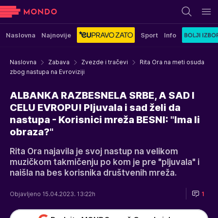
Naslovna
Najnovije
Sport
Info
Naslovna
Zabava
Zvezde i tračevi
Rita Ora na meti osuda
zbog nastupa na Evroviziji
ALBANKA RAZBESNELA SRBE, A SAD I
CELU EVROPU! Pljuvala i sad želi da
nastupa - Korisnici mreža BESNI: "Ima li
obraza?"
Rita Ora najavila je svoj nastup na velikom
muzičkom takmičenju po kom je pre "pljuvala" i
naišla na bes korisnika društvenih mreža.
Objavljeno 15.04.2023. 13:22h
1