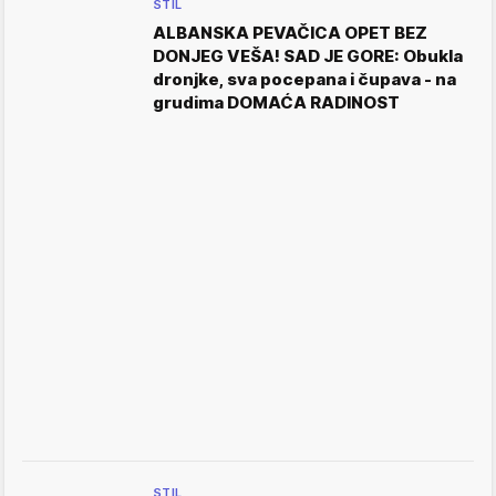
STIL
ALBANSKA PEVAČICA OPET BEZ
DONJEG VEŠA! SAD JE GORE: Obukla
dronjke, sva pocepana i čupava - na
grudima DOMAĆA RADINOST
STIL