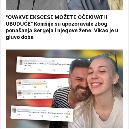
"OVAKVE EKSCESE MOŽETE OČEKIVATI I
UBUDUĆE" Komšije su upozoravale zbog
ponašanja Sergeja i njegove žene: Vikao je u
gluvo doba