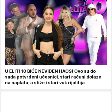
U ELITI 10 BIĆE NEVIĐEN HAOS! Ovo su do
sada potvrđeni učesnici, stari računi dolaze
na naplatu, a stiže i stari vuk rijalitija