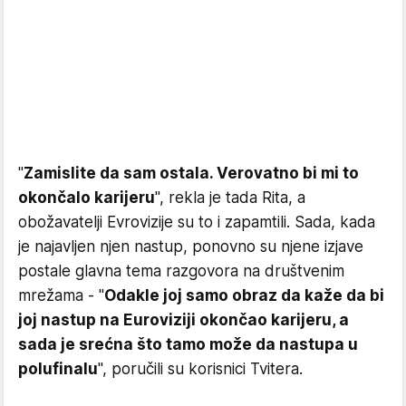
"
Zamislite da sam ostala. Verovatno bi mi to
okončalo karijeru
", rekla je tada Rita, a
obožavatelji Evrovizije su to i zapamtili. Sada, kada
je najavljen njen nastup, ponovno su njene izjave
postale glavna tema razgovora na društvenim
mrežama - "
Odakle joj samo obraz da kaže da bi
joj nastup na Euroviziji okončao karijeru, a
sada je srećna što tamo može da nastupa u
polufinalu
", poručili su korisnici Tvitera.