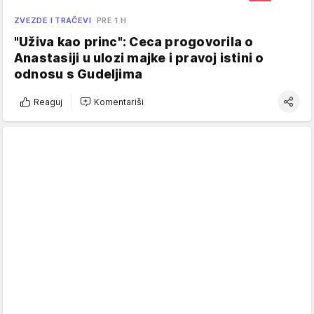
ZVEZDE I TRAČEVI
PRE 1 H
"Uživa kao princ": Ceca progovorila o
Anastasiji u ulozi majke i pravoj istini o
odnosu s Gudeljima
Reaguj
Komentariši