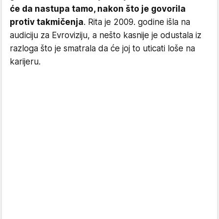
će da nastupa tamo, nakon što je govorila
protiv takmičenja
. Rita je 2009. godine išla na
audiciju za Evroviziju, a nešto kasnije je odustala iz
razloga što je smatrala da će joj to uticati loše na
karijeru.