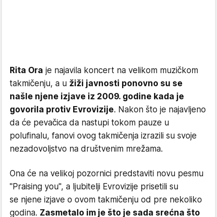
Rita Ora
je najavila koncert na velikom muzičkom
takmičenju, a u
žiži javnosti ponovno su se
našle njene izjave iz 2009. godine kada je
govorila protiv Evrovizije
. Nakon što je najavljeno
da će pevačica da nastupi tokom pauze u
polufinalu, fanovi ovog takmičenja izrazili su svoje
nezadovoljstvo na društvenim mrežama.
Ona će na velikoj pozornici predstaviti novu pesmu
"Praising you", a ljubitelji Evrovizije prisetili su
se njene izjave o ovom takmičenju od pre nekoliko
godina.
Zasmetalo im je što je sada srećna što