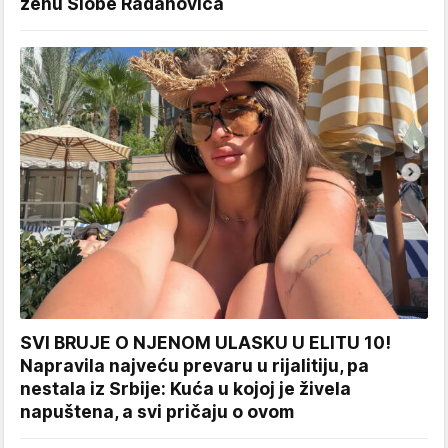
ženu Slobe Radanovića
SVI BRUJE O NJENOM ULASKU U ELITU 10!
Napravila najveću prevaru u rijalitiju, pa
nestala iz Srbije: Kuća u kojoj je živela
napuštena, a svi pričaju o ovom