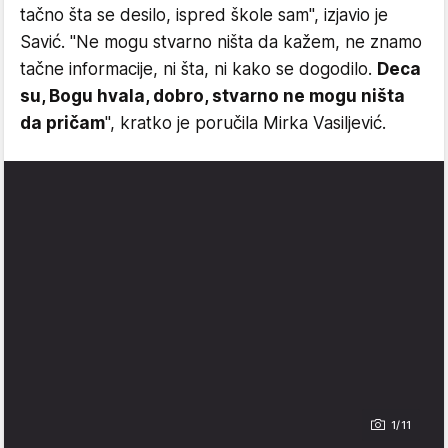
tačno šta se desilo, ispred škole sam", izjavio je
Savić. "Ne mogu stvarno ništa da kažem, ne znamo
tačne informacije, ni šta, ni kako se dogodilo.
Deca
su, Bogu hvala, dobro, stvarno ne mogu ništa
da pričam
", kratko je poručila Mirka Vasiljević.
1/11