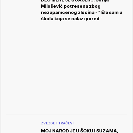
Milošević potresena zbog
nezapamćenog zločina - "Išla sam u
školu koja se nalazi pored"
ZVEZDE I TRAČEVI
MOJ NAROD JE U ŠOKU I SUZAMA,