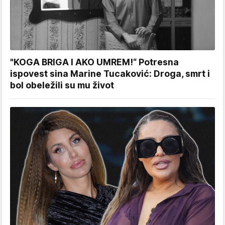
"KOGA BRIGA I AKO UMREM!“ Potresna
ispovest sina Marine Tucaković: Droga, smrt i
bol obeležili su mu život