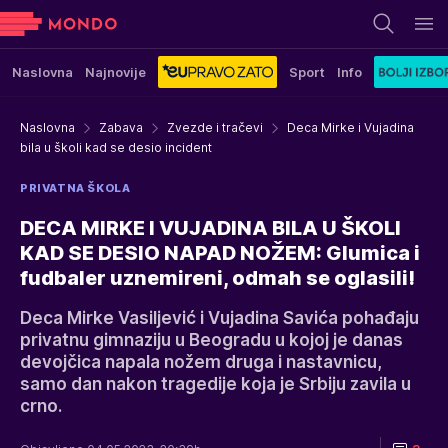
Naslovna
Najnovije
Sport
Info
Naslovna
Zabava
Zvezde i tračevi
Deca Mirke i Vujadina
bila u školi kad se desio incident
PRIVATNA ŠKOLA
DECA MIRKE I VUJADINA BILA U ŠKOLI
KAD SE DESIO NAPAD NOŽEM: Glumica i
fudbaler uznemireni, odmah se oglasili!
Deca Mirke Vasiljević i Vujadina Savića pohađaju
privatnu gimnaziju u Beogradu u kojoj je danas
devojčica napala nožem druga i nastavnicu,
samo dan nakon tragedije koja je Srbiju zavila u
crno.