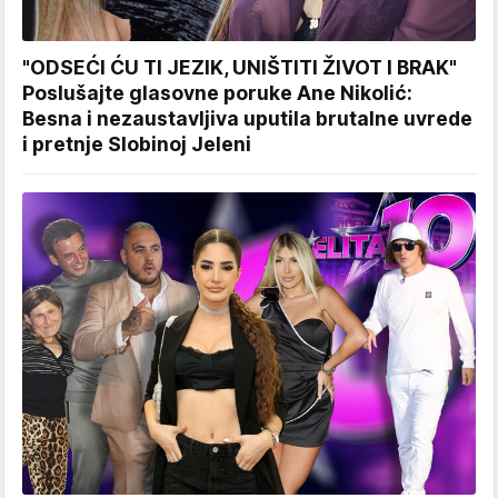
"ODSEĆI ĆU TI JEZIK, UNIŠTITI ŽIVOT I BRAK"
Poslušajte glasovne poruke Ane Nikolić:
Besna i nezaustavljiva uputila brutalne uvrede
i pretnje Slobinoj Jeleni