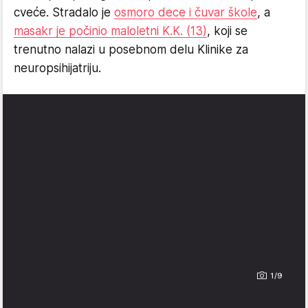
cveće. Stradalo je
osmoro dece i čuvar škole
, a
masakr je počinio maloletni K.K. (13)
, koji se
trenutno nalazi u posebnom delu Klinike za
neuropsihijatriju.
1/9