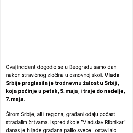
Ovaj incident dogodio se u Beogradu samo dan
nakon stravičnog zločina u osnovnoj školi.
Vlada
Srbije proglasila je trodnevnu žalost u Srbiji,
koja počinje u petak, 5. maja, i traje do nedelje,
7. maja.
Širom Srbije, ali i regiona, građani odaju počast
stradalim žrtvama. Ispred škole "Vladislav Ribnikar"
danas je hiljade građana palilo sveće i ostavljalo