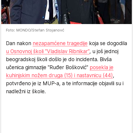
Foto: MONDO/Stefan Stojanovć
Dan nakon
nezapamćene tragedije
koja se dogodila
u Osnovnoj školi "Vladislav Ribnikar"
, u još jednoj
beogradskoj školi došlo je do incidenta. Bivša
učenica gimnazije "Ruđer Bošković"
posekla je
kuhinjskim nožem druga (15) i nastavnicu (44)
,
potvrđeno je iz MUP-a, a te informacije objavili su i
nadležni iz škole.