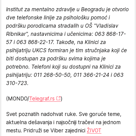
Institut za mentalno zdravlje u Beogradu je otvorio
dve telefonske linije za psihološku pomoć i
podršku porodicama stradalih u OŠ "Vladislav
Ribnikar", nastavnicima i učenicima: 063 868-17-
57 i 063 868-22-17. Takođe, na Klinici za
psihijatriju UKCS formiran je tim stručnjaka koji će
biti dostupan za podršku svima kojima je
potrebno. Telefoni koji su dostupni na Klinici za
psihijatriju: 011 268-50-50, 011 366-21-24 i 063
310-723.
(MONDO/
Telegraf.rs
)
Svet poznatih nadohvat ruke. Sve goruće teme,
aktuelna dešavanja i najsočniji tračevi na jednom
mestu. Pridruži se Viber zajednici
ŽIVOT