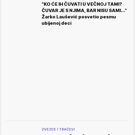
"KO ĆE IH ČUVATI U VEČNOJ TAMI?
ČUVAR JE S NJIMA, BAR NISU SAMI..."
Žarko Laušević posvetio pesmu
ubijenoj deci
ZVEZDE I TRAČEVI