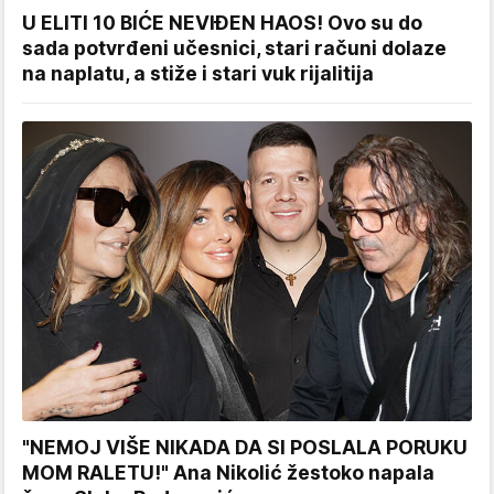
U ELITI 10 BIĆE NEVIĐEN HAOS! Ovo su do
sada potvrđeni učesnici, stari računi dolaze
na naplatu, a stiže i stari vuk rijalitija
"NEMOJ VIŠE NIKADA DA SI POSLALA PORUKU
MOM RALETU!" Ana Nikolić žestoko napala