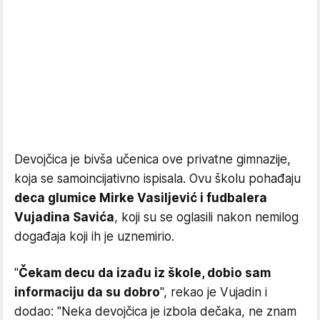
Devojčica je bivša učenica ove privatne gimnazije,
koja se samoincijativno ispisala. Ovu školu pohađaju
deca glumice Mirke Vasiljević i fudbalera
Vujadina Savića
, koji su se oglasili nakon nemilog
događaja koji ih je uznemirio.
"
Čekam decu da izađu iz škole, dobio sam
informaciju da su dobro
", rekao je Vujadin i
dodao: "Neka devojčica je izbola dečaka, ne znam