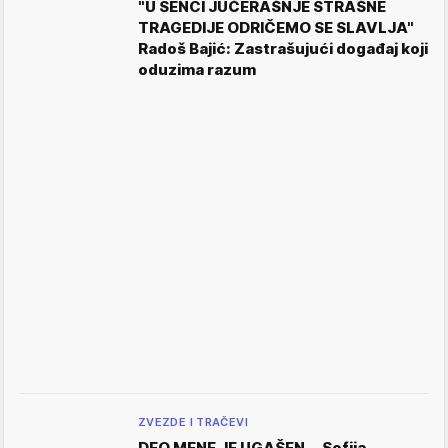
"U SENCI JUČERAŠNJE STRAŠNE
TRAGEDIJE ODRIČEMO SE SLAVLJA"
Radoš Bajić: Zastrašujući događaj koji
oduzima razum
ZVEZDE I TRAČEVI
DEO MENE JE UGAŠEN... Sofija