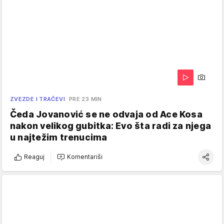
ZVEZDE I TRAČEVI
PRE 23 MIN
Čeda Jovanović se ne odvaja od Ace Kosa
nakon velikog gubitka: Evo šta radi za njega
u najtežim trenucima
Reaguj
Komentariši