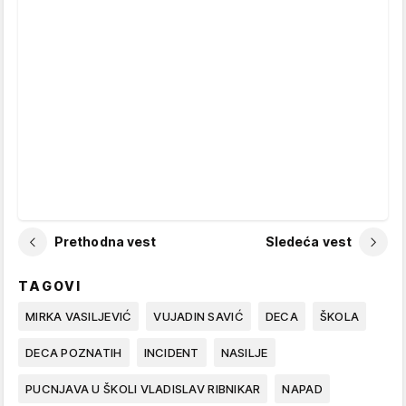
Prethodna vest
Sledeća vest
TAGOVI
MIRKA VASILJEVIĆ
VUJADIN SAVIĆ
DECA
ŠKOLA
DECA POZNATIH
INCIDENT
NASILJE
PUCNJAVA U ŠKOLI VLADISLAV RIBNIKAR
NAPAD