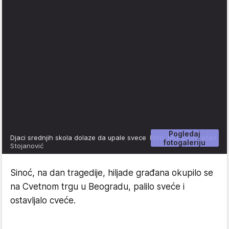
Pogledaj
Djaci srednjih skola dolaze da upale svece
Foto: MONDO/Stefan
fotogaleriju
Stojanović
Sinoć, na dan tragedije, hiljade građana okupilo se
na Cvetnom trgu u Beogradu, palilo sveće i
ostavljalo cveće.