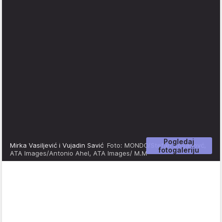
Pogledaj
Mirka Vasiljević i Vujadin Savić
Foto: MONDO/Stefan Stojanovć,
fotogaleriju
ATA Images/Antonio Ahel, ATA Images/ M.M