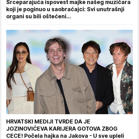
Srceparajuća ispovest majke našeg muzičara
koji je poginuo u saobraćajci: Svi unutrašnji
organi su bili oštećeni...
HRVATSKI MEDIJI TVRDE DA JE
JOZINOVIĆEVA KARIJERA GOTOVA ZBOG
CECE! Počela hajka na Jakova - U sve upleli