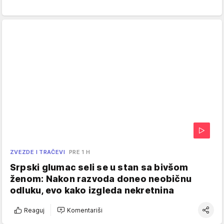
ZVEZDE I TRAČEVI
PRE 1 H
Srpski glumac seli se u stan sa bivšom
ženom: Nakon razvoda doneo neobičnu
odluku, evo kako izgleda nekretnina
Reaguj
Komentariši