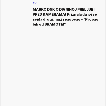
TV
MARKO DNK O DIVNINOJ PRELJUBI
PRED KAMERAMA! Priznala da joj se
sviđa drugi, muž reagovao - "Propao
bih od SRAMOTE!"