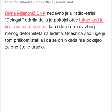
Foto: YouTube/RTV Pink Official/screenshot
Divna Milanović DNK
nedavno je u radio-emisiji
"Delagati" otkrila da ju je pokojni otac
tukao kad je
imala samo tri godine
, kao i da je on kriv zbog
njenog deformiteta na leđima. Učesnica Zadruge je
tom prilikom istakla i da se on nikada nije pokajao
za ono što je uradio.