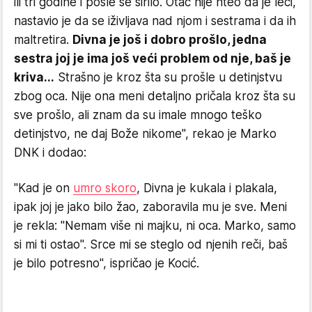
ili tri godine i posle se širilo. Otac nije hteo da je leči,
nastavio je da se iživljava nad njom i sestrama i da ih
maltretira.
Divna je još i dobro prošlo, jedna
sestra joj je ima još veći problem od nje, baš je
kriva...
Strašno je kroz šta su prošle u detinjstvu
zbog oca. Nije ona meni detaljno pričala kroz šta su
sve prošlo, ali znam da su imale mnogo teško
detinjstvo, ne daj Bože nikome", rekao je Marko
DNK i dodao:
"Kad je on
umro skoro
, Divna je kukala i plakala,
ipak joj je jako bilo žao, zaboravila mu je sve. Meni
je rekla: ''Nemam više ni majku, ni oca. Marko, samo
si mi ti ostao''. Srce mi se steglo od njenih reči, baš
je bilo potresno", ispričao je Kocić.