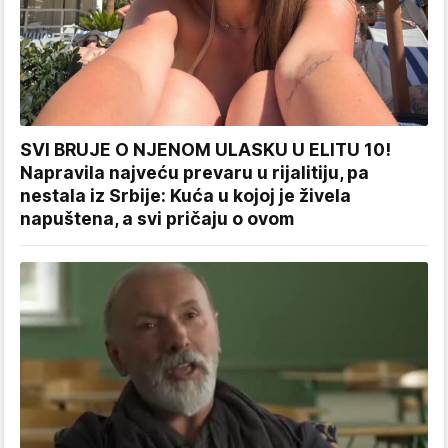
SVI BRUJE O NJENOM ULASKU U ELITU 10!
Napravila najveću prevaru u rijalitiju, pa
nestala iz Srbije: Kuća u kojoj je živela
napuštena, a svi pričaju o ovom