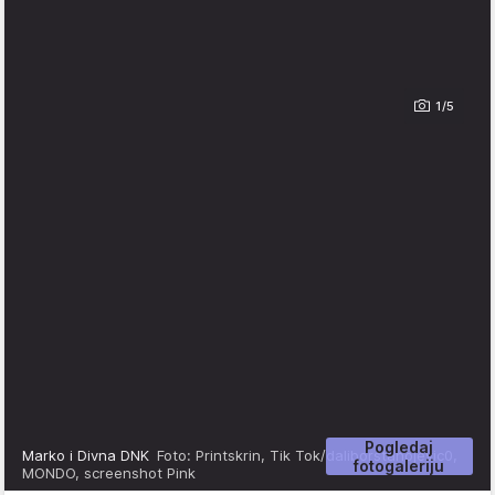
1/5
Pogledaj
Marko i Divna DNK
Foto: Printskrin, Tik Tok/daliborstanojevic0,
fotogaleriju
MONDO, screenshot Pink