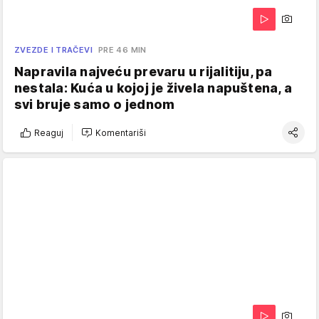
ZVEZDE I TRAČEVI
PRE 46 MIN
Napravila najveću prevaru u rijalitiju, pa
nestala: Kuća u kojoj je živela napuštena, a
svi bruje samo o jednom
Reaguj
Komentariši