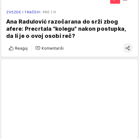
ZVEZDE I TRAČEVI
PRE 1 H
Ana Radulović razočarana do srži zbog
afere: Precrtala "kolegu" nakon postupka,
da li je o ovoj osobi reč?
Reaguj
Komentariši