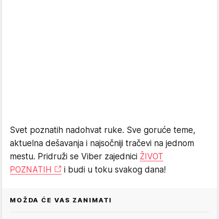
Svet poznatih nadohvat ruke. Sve goruće teme,
aktuelna dešavanja i najsočniji tračevi na jednom
mestu. Pridruži se Viber zajednici
ŽIVOT
POZNATIH
i budi u toku svakog dana!
MOŽDA ĆE VAS ZANIMATI