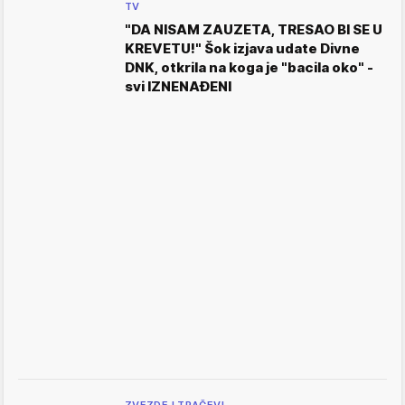
TV
"DA NISAM ZAUZETA, TRESAO BI SE U
KREVETU!" Šok izjava udate Divne
DNK, otkrila na koga je "bacila oko" -
svi IZNENAĐENI