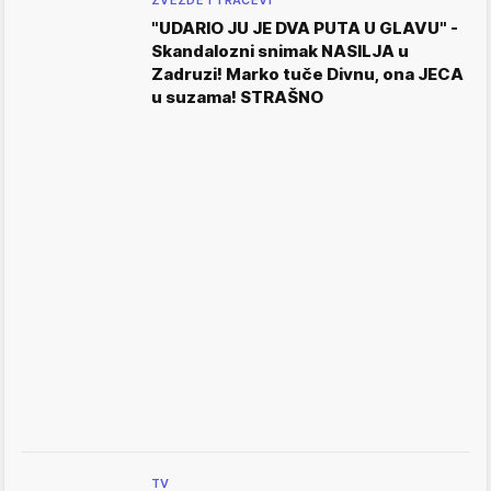
ZVEZDE I TRAČEVI
"UDARIO JU JE DVA PUTA U GLAVU" -
Skandalozni snimak NASILJA u
Zadruzi! Marko tuče Divnu, ona JECA
u suzama! STRAŠNO
TV