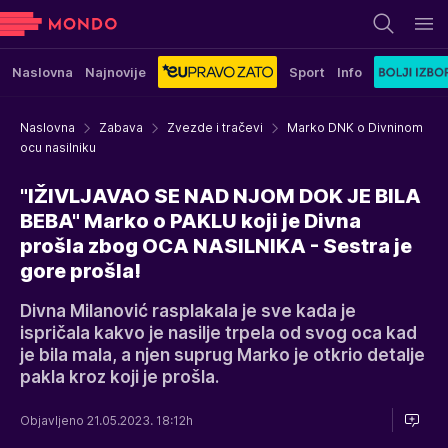
Naslovna
Najnovije
Sport
Info
Naslovna
Zabava
Zvezde i tračevi
Marko DNK o Divninom
ocu nasilniku
"IŽIVLJAVAO SE NAD NJOM DOK JE BILA
BEBA" Marko o PAKLU koji je Divna
prošla zbog OCA NASILNIKA - Sestra je
gore prošla!
Divna Milanović rasplakala je sve kada je
ispričala kakvo je nasilje trpela od svog oca kad
je bila mala, a njen suprug Marko je otkrio detalje
pakla kroz koji je prošla.
Objavljeno 21.05.2023. 18:12h