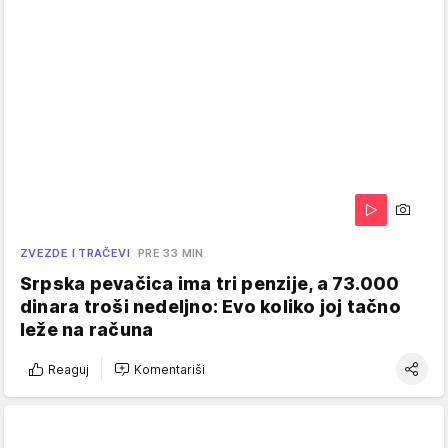
ZVEZDE I TRAČEVI
PRE 33 MIN
Srpska pevačica ima tri penzije, a 73.000
dinara troši nedeljno: Evo koliko joj tačno
leže na računa
Reaguj
Komentariši