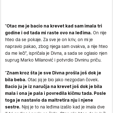
"
Otac me je bacio na krevet kad sam imala tri
godine i od tada mi raste ovo na leđima.
On nije
hteo da se pokaje. Za sve je on kriv, on mi je
napravio pakao, zbog njega sam ovakva, a nije hteo
da me leči", ispričala je Divna, a sada se oglasio njen
suprug Marko Milanović i potvrdio Divninu priču.
"
Znam kroz šta je sve Divna prošla još dok je
bila beba.
Otac joj je bio jako nezgodan čovek.
Bacio ju je iz naručja na krevet još dok je bila
mala i ona je pala i povredila kičmu tada. Posle
toga je nastavio da maltretira nju i njene
sestre.
Njoj je to na leđima izašlo kad je imala dve