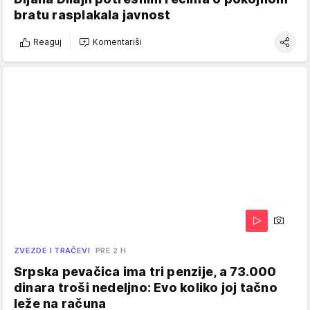
bratu rasplakala javnost
Reaguj
Komentariši
ZVEZDE I TRAČEVI
PRE 2 H
Srpska pevačica ima tri penzije, a 73.000
dinara troši nedeljno: Evo koliko joj tačno
leže na računa