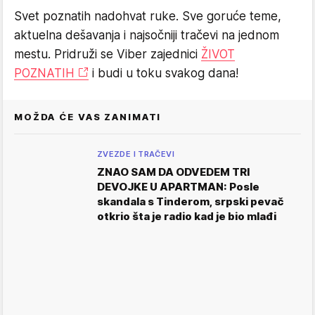
Svet poznatih nadohvat ruke. Sve goruće teme,
aktuelna dešavanja i najsočniji tračevi na jednom
mestu. Pridruži se Viber zajednici
ŽIVOT
POZNATIH
i budi u toku svakog dana!
MOŽDA ĆE VAS ZANIMATI
ZVEZDE I TRAČEVI
ZNAO SAM DA ODVEDEM TRI
DEVOJKE U APARTMAN: Posle
skandala s Tinderom, srpski pevač
otkrio šta je radio kad je bio mlađi