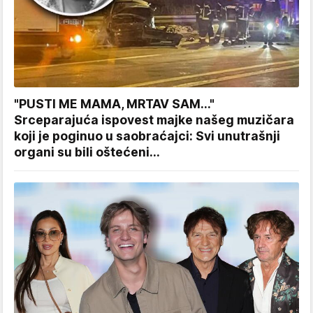
"PUSTI ME MAMA, MRTAV SAM..."
Srceparajuća ispovest majke našeg muzičara
koji je poginuo u saobraćajci: Svi unutrašnji
organi su bili oštećeni...