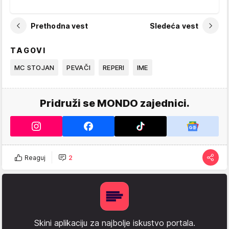
Prethodna vest
Sledeća vest
TAGOVI
MC STOJAN
PEVAČI
REPERI
IME
Pridruži se MONDO zajednici.
Reaguj
2
Skini aplikaciju za najbolje iskustvo portala.