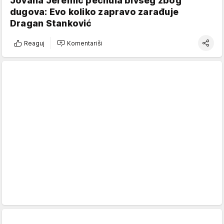
Jovana Jeremić pecnula bivšeg zbog
dugova: Evo koliko zapravo zarađuje
Dragan Stanković
Reaguj
Komentariši