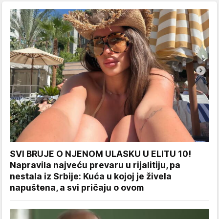
SVI BRUJE O NJENOM ULASKU U ELITU 10!
Napravila najveću prevaru u rijalitiju, pa
nestala iz Srbije: Kuća u kojoj je živela
napuštena, a svi pričaju o ovom