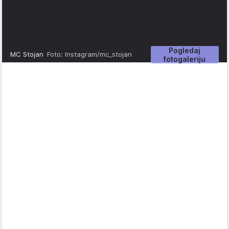
Pogledaj
MC Stojan
Foto: Instagram/mc_stojan
fotogaleriju