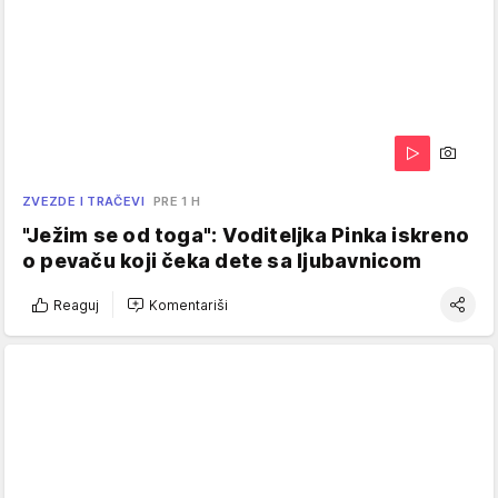
ZVEZDE I TRAČEVI
PRE 1 H
"Ježim se od toga": Voditeljka Pinka iskreno
o pevaču koji čeka dete sa ljubavnicom
Reaguj
Komentariši