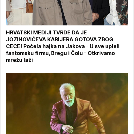
HRVATSKI MEDIJI TVRDE DA JE
JOZINOVIĆEVA KARIJERA GOTOVA ZBOG
CECE! Počela hajka na Jakova - U sve upleli
fantomsku firmu, Bregu i Čolu - Otkrivamo
mrežu laži