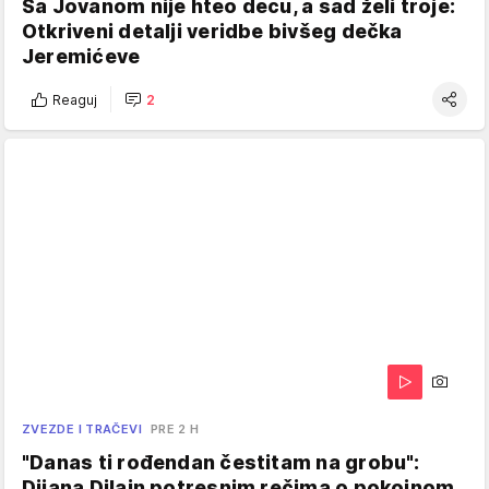
Sa Jovanom nije hteo decu, a sad želi troje:
Otkriveni detalji veridbe bivšeg dečka
Jeremićeve
Reaguj
2
ZVEZDE I TRAČEVI
PRE 2 H
"Danas ti rođendan čestitam na grobu":
Dijana Dilajn potresnim rečima o pokojnom