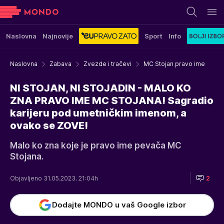
Naslovna
Najnovije
Sport
Info
Naslovna
Zabava
Zvezde i tračevi
MC Stojan pravo ime
NI STOJAN, NI STOJADIN - MALO KO
ZNA PRAVO IME MC STOJANA! Sagradio
karijeru pod umetničkim imenom, a
ovako se ZOVE!
Malo ko zna koje je pravo ime pevača MC
Stojana.
Objavljeno 31.05.2023. 21:04h
2
Dodajte MONDO u vaš Google izbor