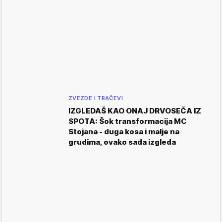
ZVEZDE I TRAČEVI
IZGLEDAŠ KAO ONAJ DRVOSEČA IZ
SPOTA: Šok transformacija MC
Stojana - duga kosa i malje na
grudima, ovako sada izgleda