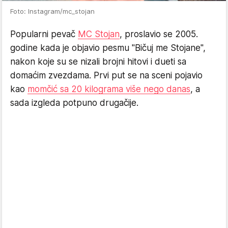
Foto: Instagram/mc_stojan
Popularni pevač
MC Stojan
, proslavio se 2005.
godine kada je objavio pesmu "Bičuj me Stojane",
nakon koje su se nizali brojni hitovi i dueti sa
domaćim zvezdama. Prvi put se na sceni pojavio
kao
momčić sa 20 kilograma više nego danas
, a
sada izgleda potpuno drugačije.