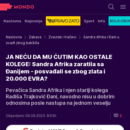
Naslovna
Najnovije
Sport
Info
Naslovna
Zabava
Zvezde i tračevi
Sandra Afrika i Đani u
svađi zbog bakšiša
JA NEĆU DA MU ĆUTIM KAO OSTALE
KOLEGE: Sandra Afrika zaratila sa
Đanijem - posvađali se zbog zlata i
20.000 EVRA?
Pevačica Sandra Afrika i njen stariji kolega
Radiša Trajković Đani, navodno nisu u dobrim
odnosima posle nastupa na jednom veselju
Objavljeno 06.06.2023. 8:53h
2