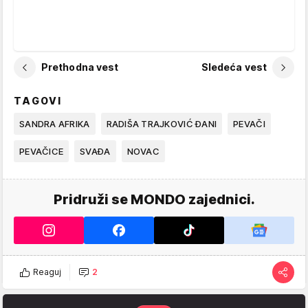
Prethodna vest
Sledeća vest
TAGOVI
SANDRA AFRIKA
RADIŠA TRAJKOVIĆ ĐANI
PEVAČI
PEVAČICE
SVAĐA
NOVAC
Pridruži se MONDO zajednici.
Reaguj
2