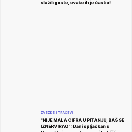
služili goste, ovako ih je častio!
ZVEZDE I TRAČEVI
"NIJE MALA CIFRA U PITANJU, BAŠ SE
IZNERVIRAO": Đani opljačkan u