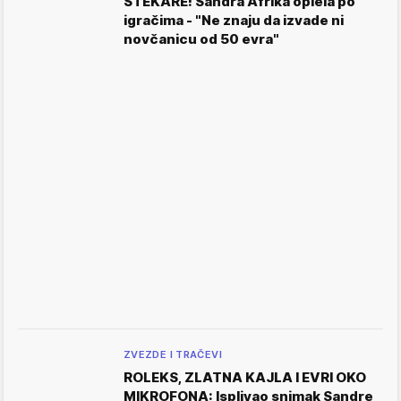
ŠTEKARE! Sandra Afrika oplela po
igračima - "Ne znaju da izvade ni
novčanicu od 50 evra"
ZVEZDE I TRAČEVI
ROLEKS, ZLATNA KAJLA I EVRI OKO
MIKROFONA: Isplivao snimak Sandre