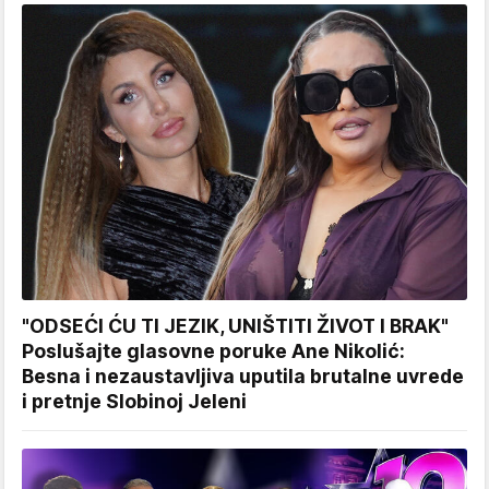
"ODSEĆI ĆU TI JEZIK, UNIŠTITI ŽIVOT I BRAK"
Poslušajte glasovne poruke Ane Nikolić:
Besna i nezaustavljiva uputila brutalne uvrede
i pretnje Slobinoj Jeleni