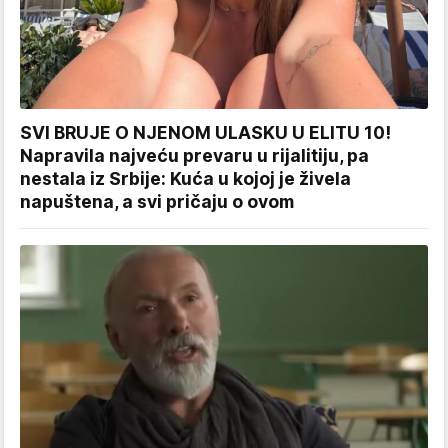
SVI BRUJE O NJENOM ULASKU U ELITU 10!
Napravila najveću prevaru u rijalitiju, pa
nestala iz Srbije: Kuća u kojoj je živela
napuštena, a svi pričaju o ovom