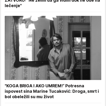
ZATVORU: "Ne želim da ga vidim dok ne ode na
lečenje"
"KOGA BRIGA I AKO UMREM!“ Potresna
ispovest sina Marine Tucaković: Droga, smrt i
bol obeležili su mu život