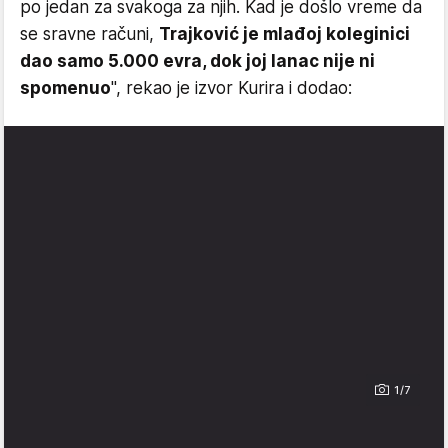
po jedan za svakoga za njih. Kad je došlo vreme da
se sravne računi,
Trajković je mlađoj koleginici
dao samo 5.000 evra, dok joj lanac nije ni
spomenuo
", rekao je izvor Kurira i dodao:
1/7