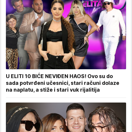
U ELITI 10 BIĆE NEVIĐEN HAOS! Ovo su do
sada potvrđeni učesnici, stari računi dolaze
na naplatu, a stiže i stari vuk rijalitija