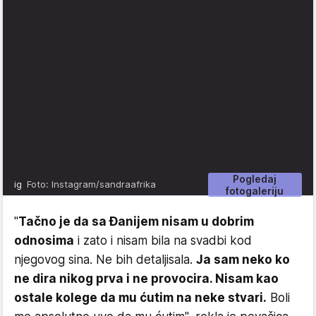
Pogledaj
ig
Foto: Instagram/sandraafrika
fotogaleriju
"
Tačno je da sa Đanijem nisam u dobrim
odnosima
i zato i nisam bila na svadbi kod
njegovog sina. Ne bih detaljisala.
Ja sam neko ko
ne dira nikog prva i ne provocira. Nisam kao
ostale kolege da mu ćutim na neke stvari.
Boli