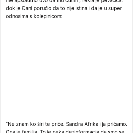
me apsolutno uvo da mu ćutim", rekla je pevačica,
dok je Đani poručio da to nije istina i da je u super
odnosima s koleginicom:
"Ne znam ko širi te priče. Sandra Afrika i ja pričamo.
Ona je familija. To je neka dezinformacija da smo se