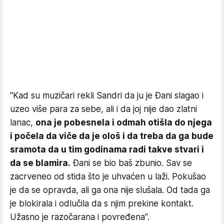
"Kad su muzičari rekli Sandri da ju je Đani slagao i
uzeo više para za sebe, ali i da joj nije dao zlatni
lanac,
ona je pobesnela i odmah otišla do njega
i počela da viče da je ološ i da treba da ga bude
sramota da u tim godinama radi takve stvari i
da se blamira.
Đani se bio baš zbunio. Sav se
zacrveneo od stida što je uhvaćen u laži. Pokušao
je da se opravda, ali ga ona nije slušala. Od tada ga
je blokirala i odlučila da s njim prekine kontakt.
Užasno je razočarana i povređena".