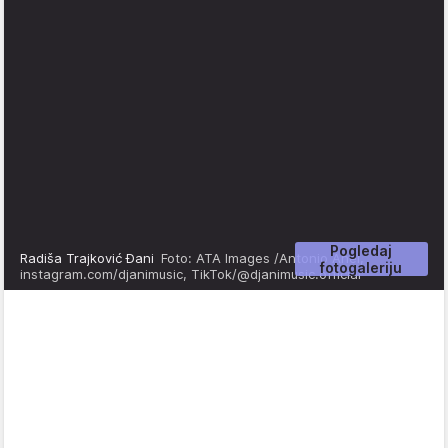
Pogledaj
Radiša Trajković Đani
Foto: ATA Images /Antonio Ahel,
fotogaleriju
instagram.com/djanimusic, TikTok/@djanimusic.official