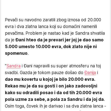
Pevači su navodno zaratili zbog iznosa od 20.000
evra i dva zlatna lanca koji su domaćini namenili
pevačima. Problem je nastao kad je Sandra shvatila
da je
Đani hteo da je prevari jer joj je dao samo
5.000 umesto 10.000 evra, dok zlato nije ni
spomenuo
.
"
Sandra
i Đani napravili su super atmosferu na toj
svadbi. Gazda je tokom pauze došao do
Đanija
i
dao mu kovertu u kojoj je bilo 20.000 evra.
Rekao mu je da su gosti i on jako zadovoljni
kako su odradili posao i da od tih 20.000 evra
pola uzme za sebe, a pola za Sandru i da joj da
.
Osim toga, čovek ih je darivao i sa dva zlatna lanca -