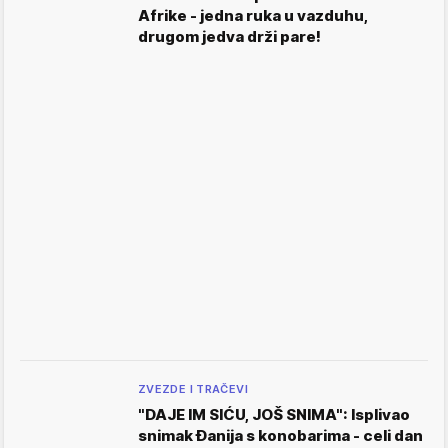
Afrike - jedna ruka u vazduhu,
drugom jedva drži pare!
ZVEZDE I TRAČEVI
"DAJE IM SIĆU, JOŠ SNIMA": Isplivao
snimak Đanija s konobarima - celi dan