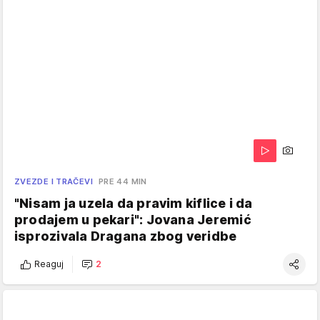
ZVEZDE I TRAČEVI
PRE 44 MIN
"Nisam ja uzela da pravim kiflice i da
prodajem u pekari": Jovana Jeremić
isprozivala Dragana zbog veridbe
Reaguj
2