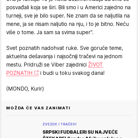
posvađali koja se širi. Bili smo i u Americi zajedno na
turneji, sve je bilo super. Ne znam da se naljutila na
mene, ja se nisam naljutio na nju, i to je bitno. Neću
više o tome. Ja sam sa svima super".
Svet poznatih nadohvat ruke. Sve goruće teme,
aktuelna dešavanja i najsočniji tračevi na jednom
mestu. Pridruži se Viber zajednici
ŽIVOT
POZNATIH
i budi u toku svakog dana!
(MONDO, Kurir)
MOŽDA ĆE VAS ZANIMATI
ZVEZDE I TRAČEVI
SRPSKI FUDBALERI SU NAJVEĆE