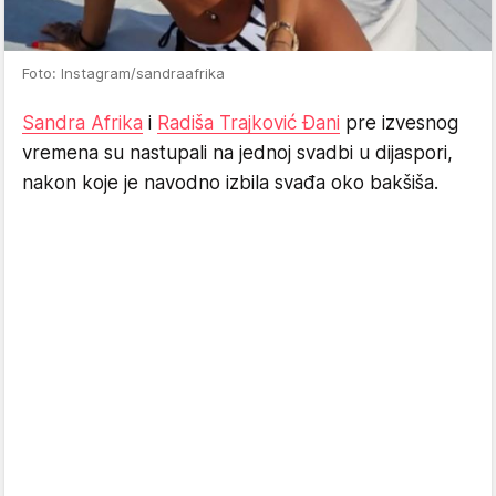
Foto: Instagram/sandraafrika
Sandra Afrika
i
Radiša Trajković Đani
pre izvesnog
vremena su nastupali na jednoj svadbi u dijaspori,
nakon koje je navodno izbila svađa oko bakšiša.