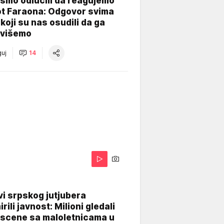
smo odlučili da reagujemo
ot Faraona: Odgovor svima
koji su nas osudili da ga
višemo
uj
14
i srpskog jutjubera
rili javnost: Milioni gledali
 scene sa maloletnicama u