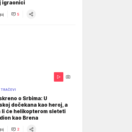
j igraonici
uj
5
 TRAČEVI
skreno o Srbima: U
koj dočekana kao heroj, a
 li će helikopterom sleteti
dion kao Brena
uj
2