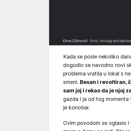
Đina Džinović
Foto: Instagram/djinad
Kada se posle nekoliko dana
dogodio se navodno novi sk
problema vratila u lokal s 
smeni.
Besan i revoltiran, 
sam joj i rekao da je njoj 
gazda i ja od tog momenta v
je konobar.
Ovim povodom se oglasio i vl