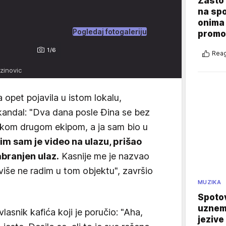
Zašto 
na sp
onima 
Pogledaj fotogaleriju
promo
1/6
Reag
zinovic
 opet pojavila u istom lokalu,
andal: "Dva dana posle Đina se bez
nekom drugom ekipom, a ja sam bio u
čim sam je video na ulazu, prišao
zabranjen ulaz.
Kasnije me je nazvao
iše ne radim u tom objektu", završio
MUZIKA
Spotov
uznemi
asnik kafića koji je poručio: "Aha,
jezive