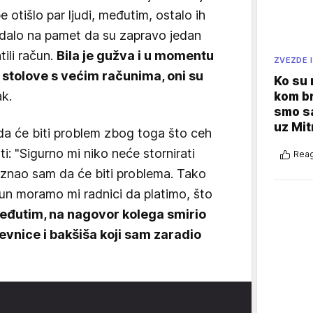
e otišlo par ljudi, međutim, ostalo ih
padalo na pamet da su zapravo jedan
tili račun.
Bila je gužva i u momentu
ZVEZDE I
stolove s većim računima, oni su
Ko su
k.
kom br
smo sa
uz Mit
a će biti problem zbog toga što ceh
ati: "Sigurno mi niko neće stornirati
Reag
, znao sam da će biti problema. Tako
ačun moramo mi radnici da platimo, što
eđutim, na nagovor kolega smirio
evnice i bakšiša koji sam zaradio