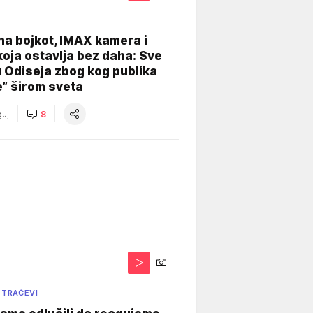
na bojkot, IMAX kamera i
koja ostavlja bez daha: Sve
u Odiseja zbog kog publika
e” širom sveta
uj
8
 TRAČEVI