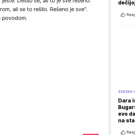
jeste. Desilo se, ali to je sve rešeno.
dečijo
m, ali se to rešilo. Rešeno je sve".
Reag
im povodom.
ZVEZDE I
Dara i
Bugars
evo da
na sta
Reag