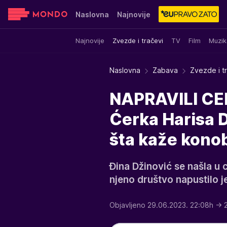
Naslovna
Najnovije
Najnovije
Zvezde i tračevi
TV
Film
Muzik
Sensa
Stvar ukusa
Yumama
Naslovna
Zabava
Zvezde i t
NAPRAVILI CE
Ćerka Harisa D
šta kaže konob
Đina Džinović se našla u
njeno društvo napustilo je
Objavljeno 29.06.2023. 22:08h
→ 2