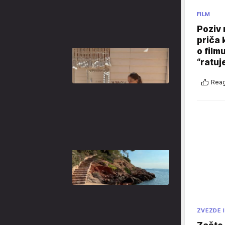
FILM
Poziv 
priča 
o film
“ratuj
Reag
ZVEZDE I