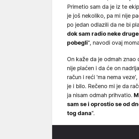
Primetio sam da je iz te ekip
je još nekoliko, pa mi nije 
po jedan odlazili da ne bi pla
dok sam radio neke druge 
pobegli
", navodi ovaj moma
On kaže da je odmah znao d
nije plaćen i da će on nadrlj
račun i reći 'ma nema veze'
je i bilo. Rečeno mi je da r
ja nisam odmah prihvatio.
M
sam se i oprostio se od dn
tog dana
".