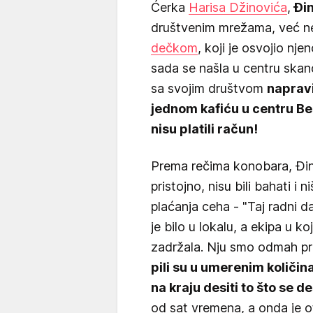
Ćerka
Harisa Džinovića
,
Đi
društvenim mrežama, već n
dečkom
, koji je osvojio nje
sada se našla u centru skan
sa svojim društvom
napravi
jednom kafiću u centru Be
nisu platili račun!
Prema rečima konobara, Đina i
pristojno, nisu bili bahati i 
plaćanja ceha - "Taj radni da
je bilo u lokalu, a ekipa u k
zadržala. Nju smo odmah pr
pili su u umerenim količina
na kraju desiti to što se de
od sat vremena, a onda je ot