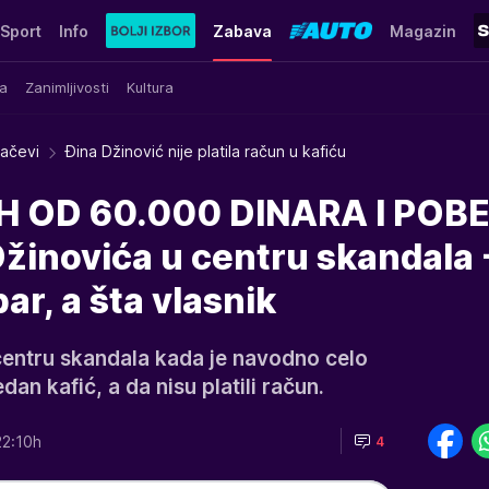
Sport
Info
Zabava
Magazin
a
Zanimljivosti
Kultura
račevi
Đina Džinović nije platila račun u kafiću
H OD 60.000 DINARA I POBE
žinovića u centru skandala 
ar, a šta vlasnik
 centru skandala kada je navodno celo
dan kafić, a da nisu platili račun.
2:10h
4