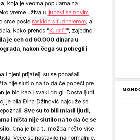
na
, koja je veoma popularna na
eko vreme uživa u
ljubavi sa novim
no srce posle
raskida s fudbalerom
, a
dala. Kako prenos "
Kurir
", zajedno
la je ceh od 60.000 dinara u
ograda, nakon čega su pobegli i
 njeni prijatelji su se ponašali
ništa nije slutilo na to da će pobeći pre
MOND
n je bio kao i svaki drugi. Dosta ljudi
ojoj je bila Đina Džinović najduže se
epoznali.
Sve su to bili mladi ljudi,
ma i ništa nije slutilo na to da će se
silo.
Ona je bila tu možda nešto više
išla. Veče se nastavilo najnormalnije.