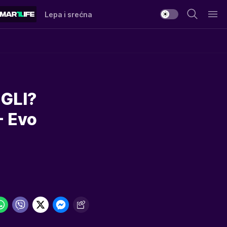
Lepa i srećna
GLI?
- Evo