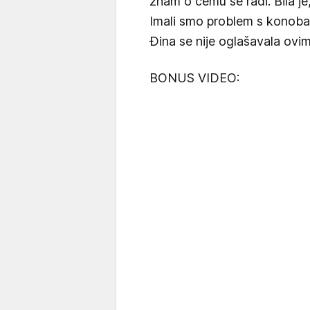
znam o čemu se radi. Bila je, 
Imali smo problem s konobaro
Đina se nije oglašavala ov
BONUS VIDEO: