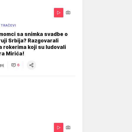
 TRAČEVI
 momci sa snimka svadbe o
uji Srbija? Razgovarali
 rokerima koji su ludovali
ra Mirića!
uj
6