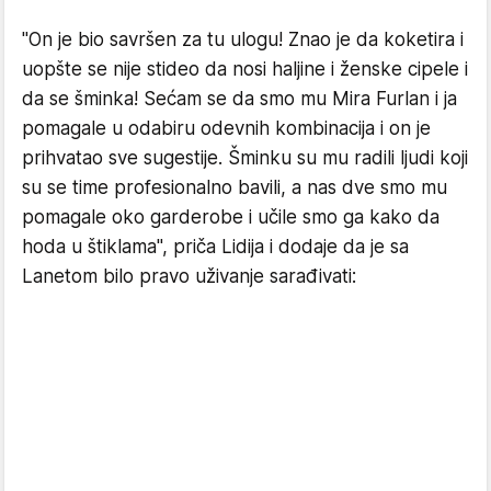
"On je bio savršen za tu ulogu! Znao je da koketira i
uopšte se nije stideo da nosi haljine i ženske cipele i
da se šminka! Sećam se da smo mu Mira Furlan i ja
pomagale u odabiru odevnih kombinacija i on je
prihvatao sve sugestije. Šminku su mu radili ljudi koji
su se time profesionalno bavili, a nas dve smo mu
pomagale oko garderobe i učile smo ga kako da
hoda u štiklama", priča Lidija i dodaje da je sa
Lanetom bilo pravo uživanje sarađivati: