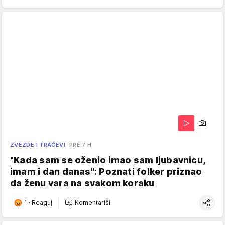
ZVEZDE I TRAČEVI
PRE 7 H
"Kada sam se oženio imao sam ljubavnicu,
imam i dan danas": Poznati folker priznao
da ženu vara na svakom koraku
1
·
Reaguj
Komentariši