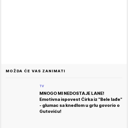
MOŽDA ĆE VAS ZANIMATI
TV
MNOGO MI NEDOSTAJE LANE!
Emotivna ispovest Ćirka iz "Bele lađe"
- glumac sa knedlom u grlu govorio o
Gutoviću!