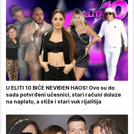
U ELITI 10 BIĆE NEVIĐEN HAOS! Ovo su do
sada potvrđeni učesnici, stari računi dolaze
na naplatu, a stiže i stari vuk rijalitija