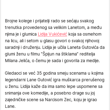
Brojne kolege i prijatelji rado se sećaju svakog
trenutka provedenog sa velikim Lanetom, a među
njima je i glumica
Lidija Vukićević
koja sa osmehom
na licu, ali i setom u glasu govori o svakoj njihovoj
saradnji i druženju. Lidija je učila Laneta Gutovića da
glumi ženu u filmu "Špijun na štiklama" reditelja
Milana Jelića, o čemu je sada i govorila za medije.
Gledaoci se već 35 godina smeju scenama u kojima
legendarni Lane Gutović igra muškarca prerušenog
u ženu. Lidija kaže da ima samo lepe uspomene sa
snimanja ove komedije, a posebno drage su joj
zajedničke scene sa Narcisom Zec, koju je igrao
Lane.