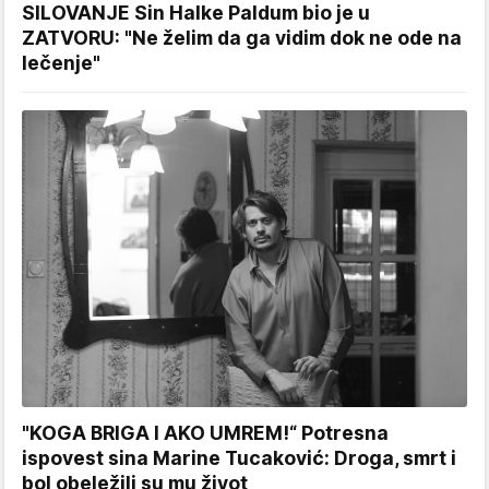
SILOVANJE Sin Halke Paldum bio je u
ZATVORU: "Ne želim da ga vidim dok ne ode na
lečenje"
"KOGA BRIGA I AKO UMREM!“ Potresna
ispovest sina Marine Tucaković: Droga, smrt i
bol obeležili su mu život