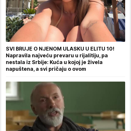
SVI BRUJE O NJENOM ULASKU U ELITU 10!
Napravila najveću prevaru u rijalitiju, pa
nestala iz Srbije: Kuća u kojoj je živela
napuštena, a svi pričaju o ovom