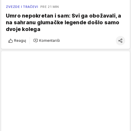
ZVEZDE I TRAČEVI
PRE 21 MIN
Umro nepokretan i sam: Svi ga obožavali, a
na sahranu glumačke legende došlo samo
dvoje kolega
Reaguj
Komentariši