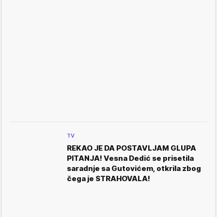
TV
REKAO JE DA POSTAVLJAM GLUPA
PITANJA! Vesna Dedić se prisetila
saradnje sa Gutovićem, otkrila zbog
čega je STRAHOVALA!