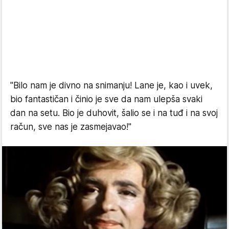
"Bilo nam je divno na snimanju! Lane je, kao i uvek,
bio fantastičan i činio je sve da nam ulepša svaki
dan na setu. Bio je duhovit, šalio se i na tuđ i na svoj
račun, sve nas je zasmejavao!"