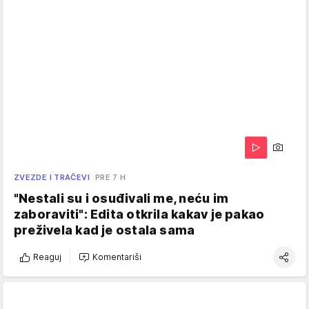
ZVEZDE I TRAČEVI
PRE 7 H
"Nestali su i osuđivali me, neću im
zaboraviti": Edita otkrila kakav je pakao
preživela kad je ostala sama
Reaguj
Komentariši