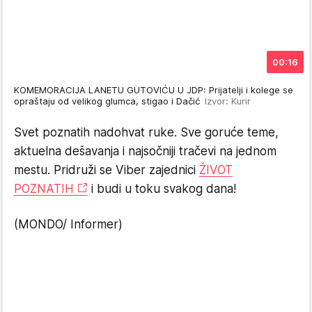
00:16
KOMEMORACIJA LANETU GUTOVIĆU U JDP: Prijatelji i kolege se
opraštaju od velikog glumca, stigao i Dačić
Izvor: Kurir
Svet poznatih nadohvat ruke. Sve goruće teme,
aktuelna dešavanja i najsočniji tračevi na jednom
mestu. Pridruži se Viber zajednici
ŽIVOT
POZNATIH
i budi u toku svakog dana!
(MONDO/ Informer)