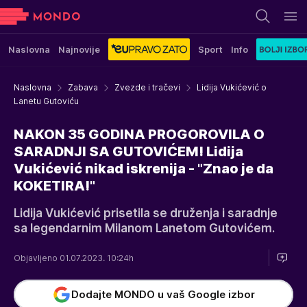
Naslovna
Najnovije
Sport
Info
Naslovna
Zabava
Zvezde i tračevi
Lidija Vukićević o
Lanetu Gutoviću
NAKON 35 GODINA PROGOROVILA O
SARADNJI SA GUTOVIĆEM! Lidija
Vukićević nikad iskrenija - "Znao je da
KOKETIRA!"
Lidija Vukićević prisetila se druženja i saradnje
sa legendarnim Milanom Lanetom Gutovićem.
Objavljeno 01.07.2023. 10:24h
Dodajte MONDO u vaš Google izbor