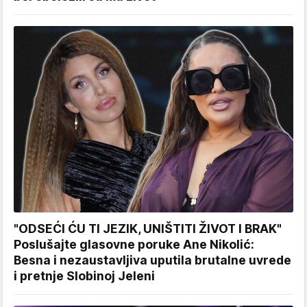
"ODSEĆI ĆU TI JEZIK, UNIŠTITI ŽIVOT I BRAK"
Poslušajte glasovne poruke Ane Nikolić:
Besna i nezaustavljiva uputila brutalne uvrede
i pretnje Slobinoj Jeleni