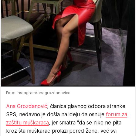
Foto: Instagram/anagrozdanovicc
Ana Grozdanović
, članica glavnog odbora stranke
SPS, nedavno je došla na ideju da osnuje
forum za
zaštitu muškaraca
, jer smatra "da se niko ne pita
kroz šta muškarac prolazi pored žene, već svi