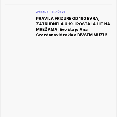
ZVEZDE I TRAČEVI
PRAVILA FRIZURE OD 160 EVRA,
ZATRUDNELA U 19. I POSTALA HIT NA
MREŽAMA: Evo šta je Ana
Grozdanović rekla o BIVŠEM MUŽU!