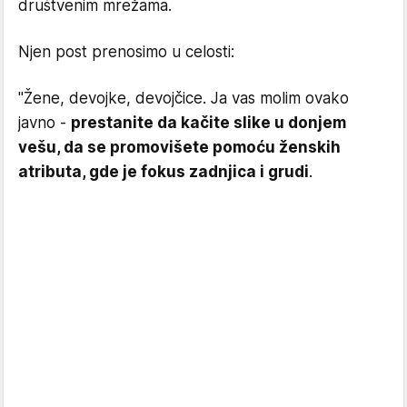
društvenim mrežama.
Njen post prenosimo u celosti:
"Žene, devojke, devojčice. Ja vas molim ovako
javno -
prestanite da kačite slike u donjem
vešu, da se promovišete pomoću ženskih
atributa, gde je fokus zadnjica i grudi
.