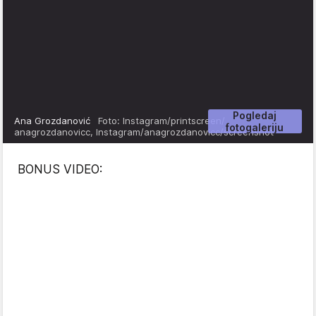
Pogledaj
Ana Grozdanović
Foto: Instagram/printscreen/
fotogaleriju
anagrozdanovicc, Instagram/anagrozdanovicc/screenshot
BONUS VIDEO: