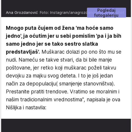
Pogledaj
Ana Grozdanović
Foto: Instagram/anagrozdanovicc/screenshot
fotogaleriju
Mnogo puta čujem od žena 'ma hoće samo
jedno', ja oćutim jer u sebi pomislim 'pa i ja bih
samo jedno jer se tako sestro slatka
predstavljaš'.
Muškarac dolazi po ono što mu se
nudi. Nameću se takve stvari, da bi bile manje
poštovane, jer retko koji muškarac poželi takvu
devojku za majku svog deteta. I to je još jedan
način za depopulaciju( smanjenje stanovništva).
Prestanite pratiti trendove. Vratimo se moralnim i
našim tradicionalnim vrednostima", napisala je ova
Nišlijka i nastavila: