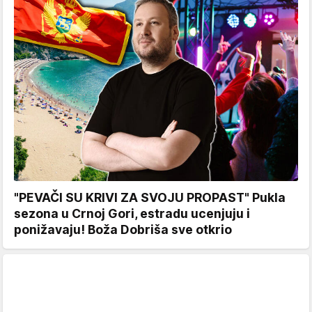
"PEVAČI SU KRIVI ZA SVOJU PROPAST" Pukla
sezona u Crnoj Gori, estradu ucenjuju i
ponižavaju! Boža Dobriša sve otkrio