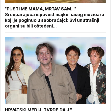
"PUSTI ME MAMA, MRTAV SAM..."
Srceparajuća ispovest majke našeg muzičara
koji je poginuo u saobraćajci: Svi unutrašnji
organi su bili oštećeni...
HRVATSKI MEDIJI TVRDE DA JE