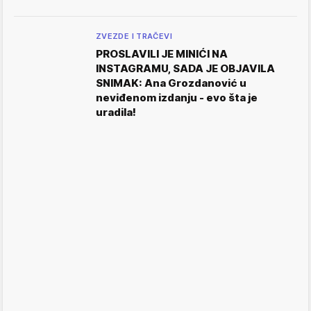
ZVEZDE I TRAČEVI
PROSLAVILI JE MINIĆI NA
INSTAGRAMU, SADA JE OBJAVILA
SNIMAK: Ana Grozdanović u
neviđenom izdanju - evo šta je
uradila!