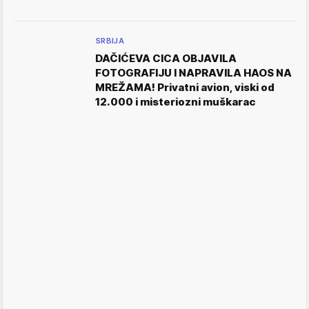
SRBIJA
DAČIĆEVA CICA OBJAVILA
FOTOGRAFIJU I NAPRAVILA HAOS NA
MREŽAMA! Privatni avion, viski od
12.000 i misteriozni muškarac