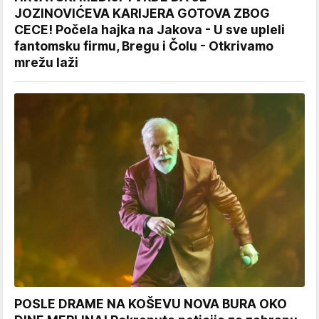
JOZINOVIĆEVA KARIJERA GOTOVA ZBOG
CECE! Počela hajka na Jakova - U sve upleli
fantomsku firmu, Bregu i Čolu - Otkrivamo
mrežu laži
POSLE DRAME NA KOŠEVU NOVA BURA OKO