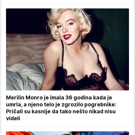
Merilin Monro je imala 36 godina kada je
umrla, a njeno telo je zgrozilo pogrebnike:
Pričali su kasnije da tako nešto nikad nisu
videli