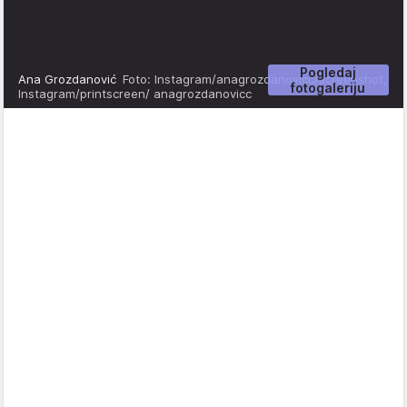
Pogledaj
Ana Grozdanović
Foto: Instagram/anagrozdanovicc/screenshot,
fotogaleriju
Instagram/printscreen/ anagrozdanovicc