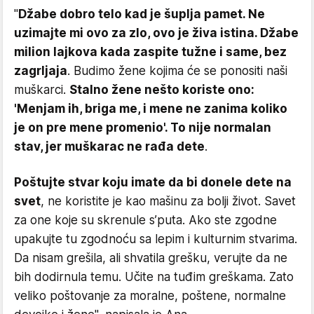
"
Džabe dobro telo kad je šuplja pamet. Ne
uzimajte mi ovo za zlo, ovo je živa istina. Džabe
milion lajkova kada zaspite tužne i same, bez
zagrljaja
. Budimo žene kojima će se ponositi naši
muškarci.
Stalno žene nešto koriste ono:
'Menjam ih, briga me, i mene ne zanima koliko
je on pre mene promenio'. To nije normalan
stav, jer muškarac ne rađa dete
.
Poštujte stvar koju imate da bi donele dete na
svet
, ne koristite je kao mašinu za bolji život. Savet
za one koje su skrenule s’puta. Ako ste zgodne
upakujte tu zgodnoću sa lepim i kulturnim stvarima.
Da nisam grešila, ali shvatila grešku, verujte da ne
bih dodirnula temu. Učite na tuđim greškama. Zato
veliko poštovanje za moralne, poštene, normalne