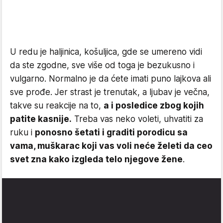
U redu je haljinica, košuljica, gde se umereno vidi
da ste zgodne, sve više od toga je bezukusno i
vulgarno. Normalno je da ćete imati puno lajkova ali
sve prođe. Jer strast je trenutak, a ljubav je večna,
takve su reakcije na to,
a i posledice zbog kojih
patite kasnije.
Treba vas neko voleti, uhvatiti za
ruku i
ponosno šetati i graditi porodicu sa
vama, muškarac koji vas voli neće želeti da ceo
svet zna kako izgleda telo njegove žene
.