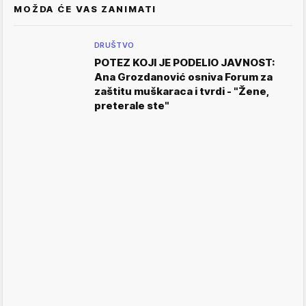
MOŽDA ĆE VAS ZANIMATI
DRUŠTVO
POTEZ KOJI JE PODELIO JAVNOST:
Ana Grozdanović osniva Forum za
zaštitu muškaraca i tvrdi - "Žene,
preterale ste"