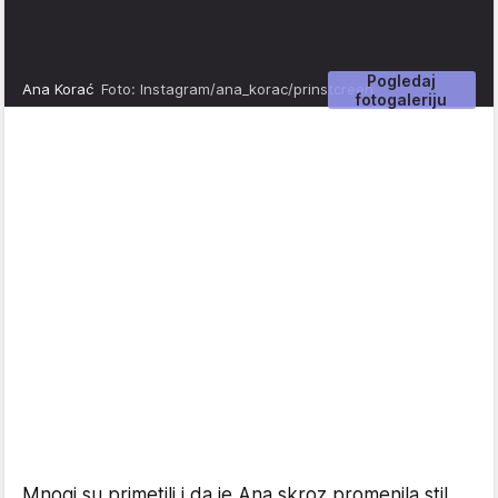
Pogledaj
Ana Korać
Foto: Instagram/ana_korac/prinstcreen
fotogaleriju
Mnogi su primetili i da je Ana skroz promenila stil