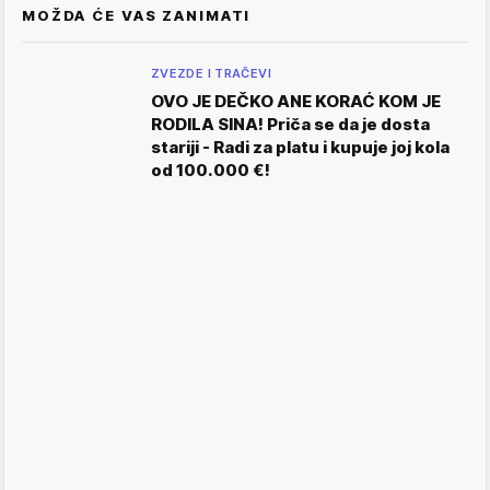
MOŽDA ĆE VAS ZANIMATI
ZVEZDE I TRAČEVI
OVO JE DEČKO ANE KORAĆ KOM JE
RODILA SINA! Priča se da je dosta
stariji - Radi za platu i kupuje joj kola
od 100.000 €!