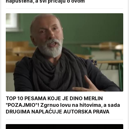
napuštena, a svi pričaju o ovom
TOP 10 PESAMA KOJE JE DINO MERLIN
"POZAJMIO"! Zgrnuo lovu na hitovima, a sada
DRUGIMA NAPLAĆUJE AUTORSKA PRAVA