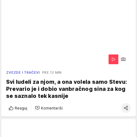
ZVEZDE I TRAČEVI
PRE 12 MIN
Svi ludeli za njom, a ona volela samo Stevu:
Prevario je i dobio vanbračnog sina za kog
se saznalo tek kasnije
Reaguj
Komentariši