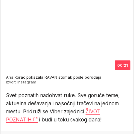
00:21
Ana Korać pokazala RAVAN stomak posle porođaja
Izvor: Instagram
Svet poznatih nadohvat ruke. Sve goruće teme,
aktuelna dešavanja i najsočniji tračevi na jednom
mestu. Pridruži se Viber zajednici
ŽIVOT
POZNATIH
i budi u toku svakog dana!