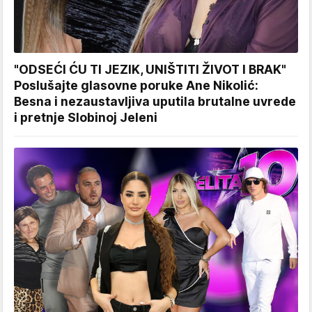
"ODSEĆI ĆU TI JEZIK, UNIŠTITI ŽIVOT I BRAK"
Poslušajte glasovne poruke Ane Nikolić:
Besna i nezaustavljiva uputila brutalne uvrede
i pretnje Slobinoj Jeleni