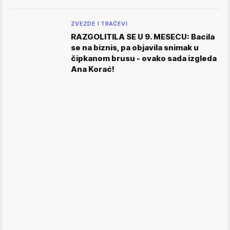
ZVEZDE I TRAČEVI
RAZGOLITILA SE U 9. MESECU: Bacila
se na biznis, pa objavila snimak u
čipkanom brusu - ovako sada izgleda
Ana Korać!