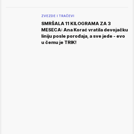
ZVEZDE I TRAČEVI
SMRŠALA 11 KILOGRAMA ZA 3
MESECA: Ana Korać vratila devojačku
liniju posle porođaja, a sve jede - evo
u čemu je TRIK!