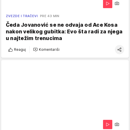
ZVEZDE I TRAČEVI
PRE 43 MIN
Čeda Jovanović se ne odvaja od Ace Kosa
nakon velikog gubitka: Evo šta radi za njega
u najtežim trenucima
Reaguj
Komentariši