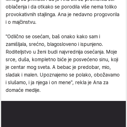
oblačenja i da otkako se porodila više nema toliko
provokativnih stajlinga. Ana je nedavno progovorila
i o majčinstvu.
"Odlično se osećam, baš onako kako sam i
zamišljala, srećno, blagosloveno i ispunjeno.
Roditeljstvo u ženi budi najvrednija osećanja. Moje
srce, duša, kompletno biće je posvećeno sinu, koji
je centar mog sveta. A bebac je predobar, mio,
sladak i malen. Upoznajemo se polako, obožavamo
i slušamo, i ja njega i on mene", rekla je Ana za
domaće medije.