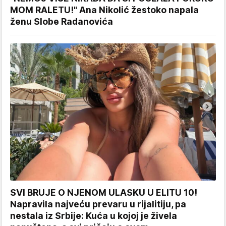
MOM RALETU!" Ana Nikolić žestoko napala
ženu Slobe Radanovića
SVI BRUJE O NJENOM ULASKU U ELITU 10!
Napravila najveću prevaru u rijalitiju, pa
nestala iz Srbije: Kuća u kojoj je živela