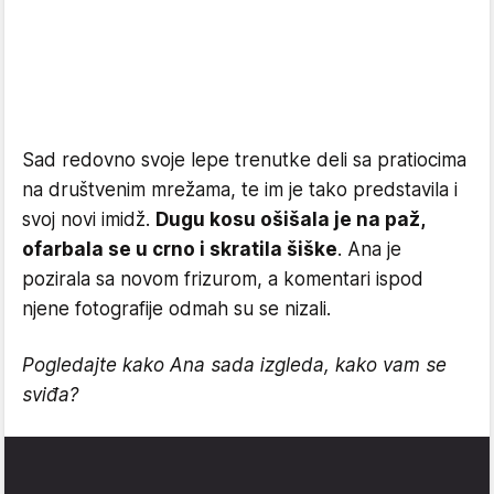
Sad redovno svoje lepe trenutke deli sa pratiocima
na društvenim mrežama, te im je tako predstavila i
svoj novi imidž.
Dugu kosu ošišala je na paž,
ofarbala se u crno i skratila šiške
. Ana je
pozirala sa novom frizurom, a komentari ispod
njene fotografije odmah su se nizali.
Pogledajte kako Ana sada izgleda, kako vam se
sviđa?