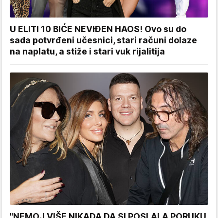
U ELITI 10 BIĆE NEVIĐEN HAOS! Ovo su do
sada potvrđeni učesnici, stari računi dolaze
na naplatu, a stiže i stari vuk rijalitija
"NEMOJ VIŠE NIKADA DA SI POSLALA PORUKU