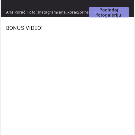
Pogledaj
Ana Korać
Foto: Instagram/ana_korac/prinstcreen
fotogaleriju
BONUS VIDEO: