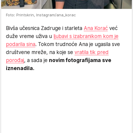
Foto: Printskrin, Instagram/ana_korac
Bivša učesnica Zadruge i starleta
Ana Korać
već
duže vreme uživa u
ljubavi s izabranikom kom je
podarila sina
. Tokom trudnoće Ana je ugasila sve
društvene mreže, na koje se
vratila tik pred
porođaj
, a sada je
novim fotografijama sve
iznenadila.