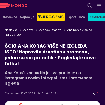
Naslovna
Najnovije
Sport
Info
Naslovna
Zabava
Zvezde i tračevi
Ana Korać više ne
izgleda isto
ŠOK! ANA KORAĆ VIŠE NE IZGLEDA
ISTO! Napravila drastičnu promenu,
jedno su svi primetili - Pogledajte nove
fotke!
Ana Korać iznenadila je sve pratioce na
Instagramu novim fotografijama i promenom
izgleda.
Objavljeno 27.07.2023. 19:12h
→ 19:13h
1