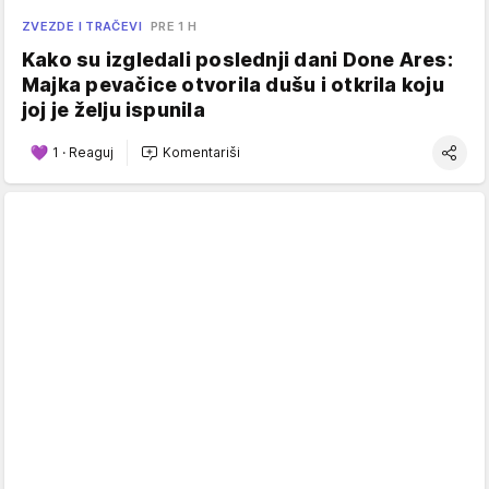
ZVEZDE I TRAČEVI
PRE 1 H
Kako su izgledali poslednji dani Done Ares:
Majka pevačice otvorila dušu i otkrila koju
joj je želju ispunila
1
·
Reaguj
Komentariši