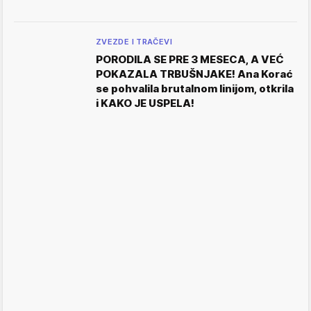
ZVEZDE I TRAČEVI
PORODILA SE PRE 3 MESECA, A VEĆ
POKAZALA TRBUŠNJAKE! Ana Korać
se pohvalila brutalnom linijom, otkrila
i KAKO JE USPELA!