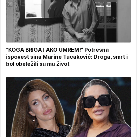
"KOGA BRIGA I AKO UMREM!“ Potresna
ispovest sina Marine Tucaković: Droga, smrt i
bol obeležili su mu život