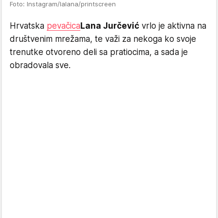
Foto: Instagram/lalana/printscreen
Hrvatska
pevačica
Lana Jurčević
vrlo je aktivna na
društvenim mrežama, te važi za nekoga ko svoje
trenutke otvoreno deli sa pratiocima, a sada je
obradovala sve.