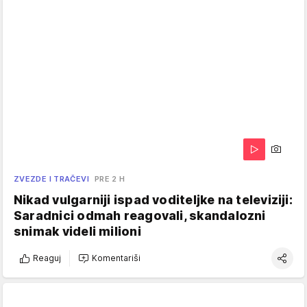
ZVEZDE I TRAČEVI
PRE 2 H
Nikad vulgarniji ispad voditeljke na televiziji:
Saradnici odmah reagovali, skandalozni
snimak videli milioni
Reaguj
Komentariši