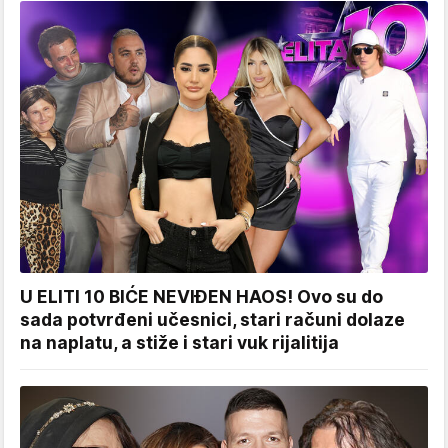
U ELITI 10 BIĆE NEVIĐEN HAOS! Ovo su do
sada potvrđeni učesnici, stari računi dolaze
na naplatu, a stiže i stari vuk rijalitija