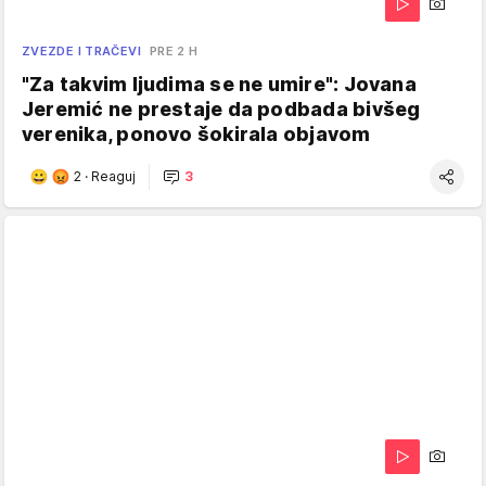
ZVEZDE I TRAČEVI
PRE 2 H
"Za takvim ljudima se ne umire": Jovana
Jeremić ne prestaje da podbada bivšeg
verenika, ponovo šokirala objavom
2
·
Reaguj
3