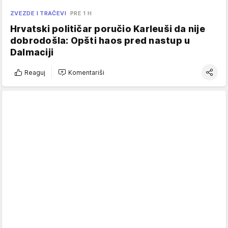
ZVEZDE I TRAČEVI
PRE 1 H
Hrvatski političar poručio Karleuši da nije
dobrodošla: Opšti haos pred nastup u
Dalmaciji
Reaguj
Komentariši