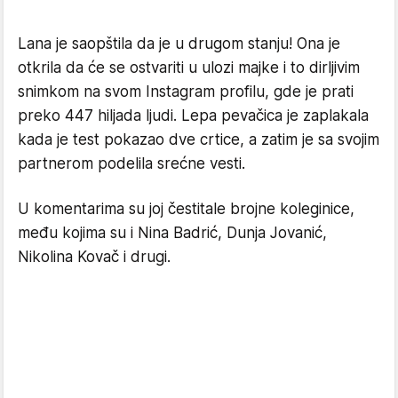
Lana je saopštila da je u drugom stanju! Ona je
otkrila da će se ostvariti u ulozi majke i to dirljivim
snimkom na svom Instagram profilu, gde je prati
preko 447 hiljada ljudi. Lepa pevačica je zaplakala
kada je test pokazao dve crtice, a zatim je sa svojim
partnerom podelila srećne vesti.
U komentarima su joj čestitale brojne koleginice,
među kojima su i Nina Badrić, Dunja Jovanić,
Nikolina Kovač i drugi.