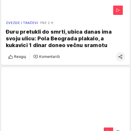
ZVEZDE I TRAČEVI
PRE 2 H
Đuru pretukli do smrti, ubica danas ima
svoju ulicu: Pola Beograda plakalo, a
kukavici 1 dinar doneo večnu sramotu
Reaguj
Komentariši