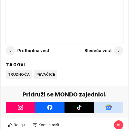
Prethodna vest
Sledeća vest
TAGOVI
TRUDNOĆA
PEVAČICE
Pridruži se MONDO zajednici.
Reaguj
Komentariši