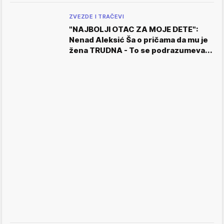
ZVEZDE I TRAČEVI
"NAJBOLJI OTAC ZA MOJE DETE":
Nenad Aleksić Ša o pričama da mu je
žena TRUDNA - To se podrazumeva...