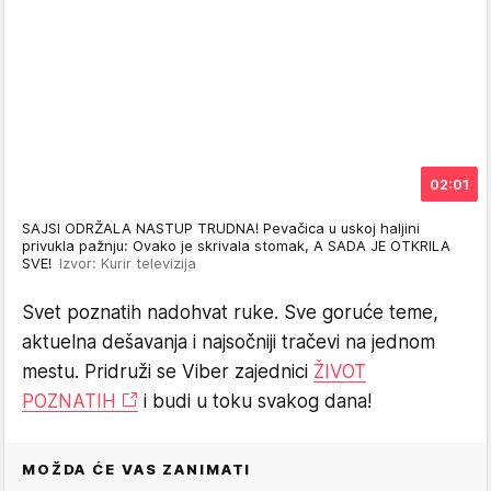
02:01
SAJSI ODRŽALA NASTUP TRUDNA! Pevačica u uskoj haljini
privukla pažnju: Ovako je skrivala stomak, A SADA JE OTKRILA
SVE!
Izvor: Kurir televizija
Svet poznatih nadohvat ruke. Sve goruće teme,
aktuelna dešavanja i najsočniji tračevi na jednom
mestu. Pridruži se Viber zajednici
ŽIVOT
POZNATIH
i budi u toku svakog dana!
MOŽDA ĆE VAS ZANIMATI