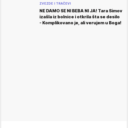
ZVEZDE I TRAČEVI
NE DAMO SE NI BEBA NI JA! Tara Simov
izašla iz bolnice i otkrila šta se desilo
- Komplikovano je, ali verujem u Boga!