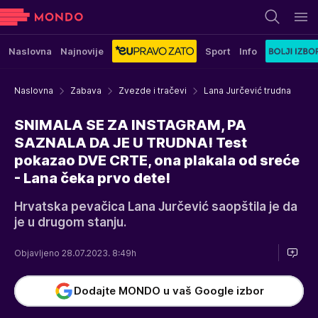
Naslovna
Najnovije
Sport
Info
Naslovna
Zabava
Zvezde i tračevi
Lana Jurčević trudna
SNIMALA SE ZA INSTAGRAM, PA
SAZNALA DA JE U TRUDNA! Test
pokazao DVE CRTE, ona plakala od sreće
- Lana čeka prvo dete!
Hrvatska pevačica Lana Jurčević saopštila je da
je u drugom stanju.
Objavljeno 28.07.2023. 8:49h
Dodajte MONDO u vaš Google izbor