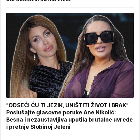
"ODSEĆI ĆU TI JEZIK, UNIŠTITI ŽIVOT I BRAK"
Poslušajte glasovne poruke Ane Nikolić:
Besna i nezaustavljiva uputila brutalne uvrede
i pretnje Slobinoj Jeleni