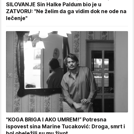
SILOVANJE Sin Halke Paldum bio je u
ZATVORU: "Ne želim da ga vidim dok ne ode na
lečenje"
"KOGA BRIGA I AKO UMREM!“ Potresna
ispovest sina Marine Tucaković: Droga, smrt i
bol obeležili su mu život