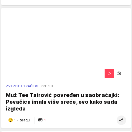
ZVEZDE I TRAČEVI
PRE 1 H
Muž Tee Tairović povređen u saobraćajki:
Pevačica imala više sreće, evo kako sada
izgleda
1
·
Reaguj
1