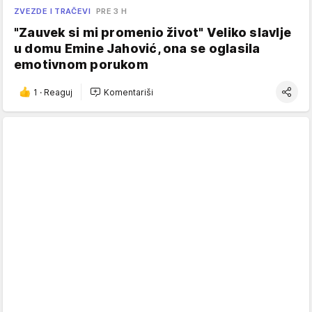
ZVEZDE I TRAČEVI
PRE 3 H
"Zauvek si mi promenio život" Veliko slavlje
u domu Emine Jahović, ona se oglasila
emotivnom porukom
1
·
Reaguj
Komentariši