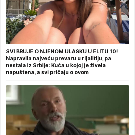
SVI BRUJE O NJENOM ULASKU U ELITU 10!
Napravila najveću prevaru u rijalitiju, pa
nestala iz Srbije: Kuća u kojoj je živela
napuštena, a svi pričaju o ovom