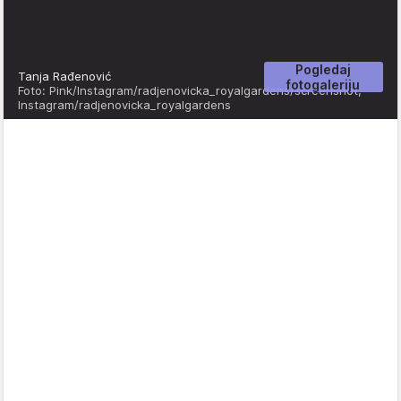
Pogledaj
Tanja Rađenović
fotogaleriju
Foto: Pink/Instagram/radjenovicka_royalgardens/screenshot,
Instagram/radjenovicka_royalgardens