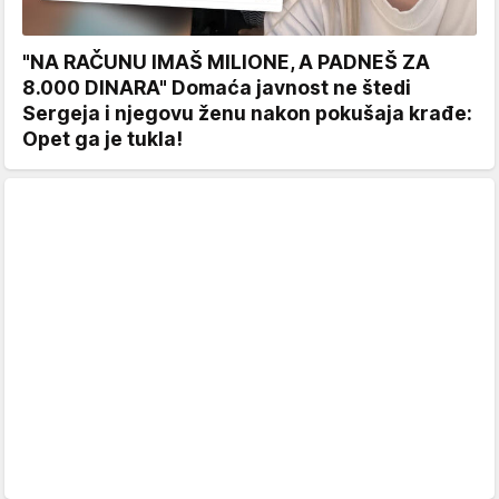
"NA RAČUNU IMAŠ MILIONE, A PADNEŠ ZA
8.000 DINARA" Domaća javnost ne štedi
Sergeja i njegovu ženu nakon pokušaja krađe:
Opet ga je tukla!