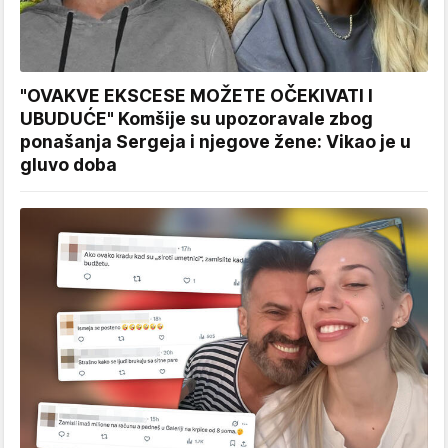
"OVAKVE EKSCESE MOŽETE OČEKIVATI I
UBUDUĆE" Komšije su upozoravale zbog
ponašanja Sergeja i njegove žene: Vikao je u
gluvo doba