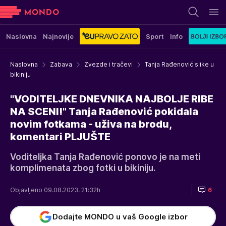
Naslovna
Najnovije
Sport
Info
Naslovna
Zabava
Zvezde i tračevi
Tanja Rađenović slike u
bikiniju
"VODITELJKE DNEVNIKA NAJBOLJE RIBE
NA SCENI!" Tanja Rađenović pokidala
novim fotkama - uživa na brodu,
komentari PLJUŠTE
Voditeljka Tanja Rađenović ponovo je na meti
komplimenata zbog fotki u bikiniju.
Objavljeno 09.08.2023. 21:32h
6
Dodajte MONDO u vaš Google izbor