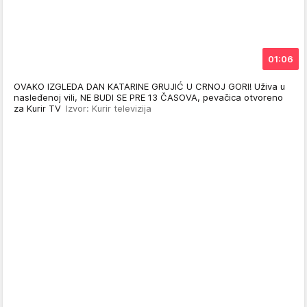
01:06
OVAKO IZGLEDA DAN KATARINE GRUJIĆ U CRNOJ GORI! Uživa u
nasleđenoj vili, NE BUDI SE PRE 13 ČASOVA, pevačica otvoreno
za Kurir TV
Izvor: Kurir televizija