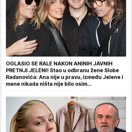
OGLASIO SE RALE NAKON ANINIH JAVNIH
PRETNJI JELENI! Stao u odbranu žene Slobe
Radanovića: Ana nije u pravu, između Jelene i
mene nikada ništa nije bilo osim...