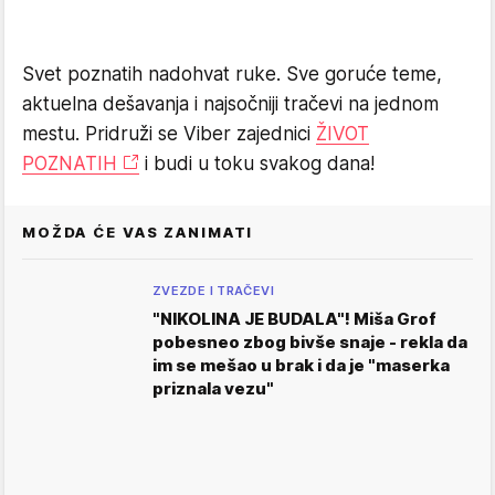
Svet poznatih nadohvat ruke. Sve goruće teme,
aktuelna dešavanja i najsočniji tračevi na jednom
mestu. Pridruži se Viber zajednici
ŽIVOT
POZNATIH
i budi u toku svakog dana!
MOŽDA ĆE VAS ZANIMATI
ZVEZDE I TRAČEVI
"NIKOLINA JE BUDALA"! Miša Grof
pobesneo zbog bivše snaje - rekla da
im se mešao u brak i da je "maserka
priznala vezu"