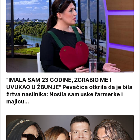
"IMALA SAM 23 GODINE, ZGRABIO ME I
UVUKAO U ŽBUNJE" Pevačica otkrila da je bila
žrtva nasilnika: Nosila sam uske farmerke i
majicu...