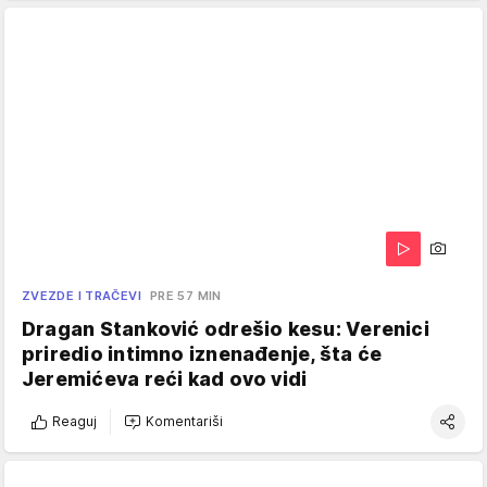
ZVEZDE I TRAČEVI
PRE 57 MIN
Dragan Stanković odrešio kesu: Verenici
priredio intimno iznenađenje, šta će
Jeremićeva reći kad ovo vidi
Reaguj
Komentariši