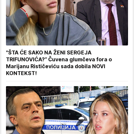
"ŠTA ĆE SAKO NA ŽENI SERGEJA
TRIFUNOVIĆA?“ Čuvena glumčeva fora o
Marijanu Rističeviću sada dobila NOVI
KONTEKST!