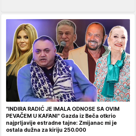
"INDIRA RADIĆ JE IMALA ODNOSE SA OVIM
PEVAČEM U KAFANI" Gazda iz Beča otkrio
najprljavije estradne tajne: Zmijanac mi je
ostala dužna za kiriju 250.000