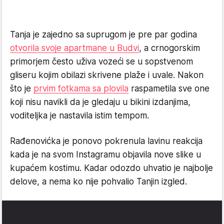
Tanja je zajedno sa suprugom je pre par godina
otvorila svoje apartmane u Budvi
, a crnogorskim
primorjem često uživa vozeći se u sopstvenom
gliseru kojim obilazi skrivene plaže i uvale. Nakon
što je
prvim fotkama sa plovila
raspametila sve one
koji nisu navikli da je gledaju u bikini izdanjima,
voditeljka je nastavila istim tempom.
Rađenovićka je ponovo pokrenula lavinu reakcija
kada je na svom Instagramu objavila nove slike u
kupaćem kostimu. Kadar odozdo uhvatio je najbolje
delove, a nema ko nije pohvalio Tanjin izgled.