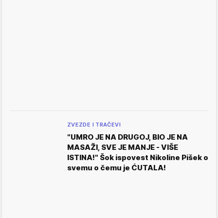
ZVEZDE I TRAČEVI
"UMRO JE NA DRUGOJ, BIO JE NA
MASAŽI, SVE JE MANJE - VIŠE
ISTINA!" Šok ispovest Nikoline Pišek o
svemu o čemu je ĆUTALA!