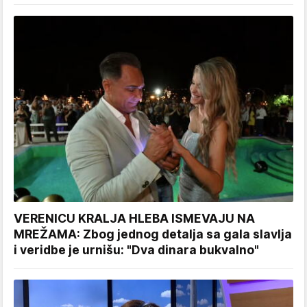
VERENICU KRALJA HLEBA ISMEVAJU NA
MREŽAMA: Zbog jednog detalja sa gala slavlja
i veridbe je urnišu: "Dva dinara bukvalno"