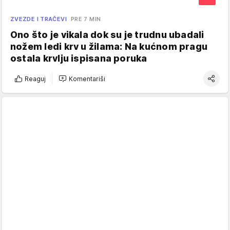
ZVEZDE I TRAČEVI
PRE 7 MIN
Ono što je vikala dok su je trudnu ubadali
nožem ledi krv u žilama: Na kućnom pragu
ostala krvlju ispisana poruka
Reaguj
Komentariši