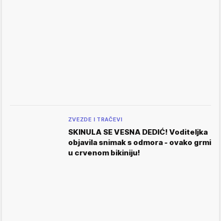
ZVEZDE I TRAČEVI
SKINULA SE VESNA DEDIĆ! Voditeljka
objavila snimak s odmora - ovako grmi
u crvenom bikiniju!