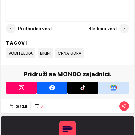
Prethodna vest
Sledeća vest
TAGOVI
VODITELJKA
BIKINI
CRNA GORA
Pridruži se MONDO zajednici.
Reaguj
6