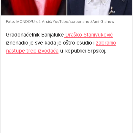
Foto: MONDO/Uroš Arsić/YouTube/screenshot/Ami G show
Gradonačelnik Banjaluke
Draško Stanivuković
iznenadio je sve kada je oštro osudio i
zabranio
nastupe trep izvođača
u Republici Srpskoj.