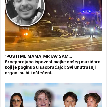
"PUSTI ME MAMA, MRTAV SAM..."
Srceparajuća ispovest majke našeg muzičara
koji je poginuo u saobraćajci: Svi unutrašnji
organi su bili oštećeni...