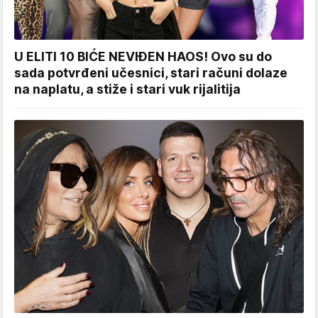
U ELITI 10 BIĆE NEVIĐEN HAOS! Ovo su do
sada potvrđeni učesnici, stari računi dolaze
na naplatu, a stiže i stari vuk rijalitija