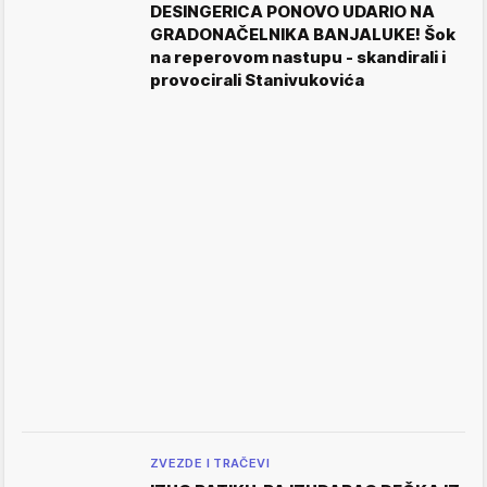
DESINGERICA PONOVO UDARIO NA
GRADONAČELNIKA BANJALUKE! Šok
na reperovom nastupu - skandirali i
provocirali Stanivukovića
ZVEZDE I TRAČEVI