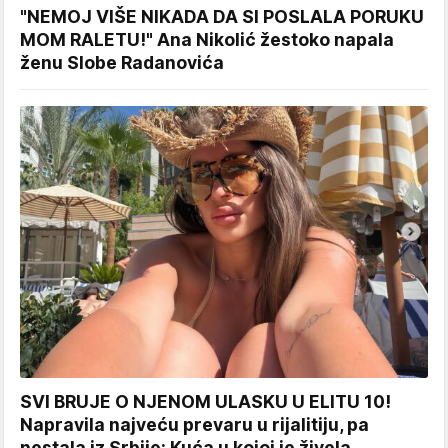
"NEMOJ VIŠE NIKADA DA SI POSLALA PORUKU
MOM RALETU!" Ana Nikolić žestoko napala
ženu Slobe Radanovića
SVI BRUJE O NJENOM ULASKU U ELITU 10!
Napravila najveću prevaru u rijalitiju, pa
nestala iz Srbije: Kuća u kojoj je živela