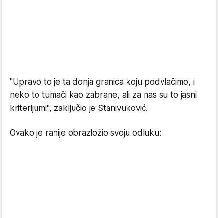
"Upravo to je ta donja granica koju podvlačimo, i
neko to tumači kao zabrane, ali za nas su to jasni
kriterijumi", zaključio je Stanivuković.
Ovako je ranije obrazložio svoju odluku: