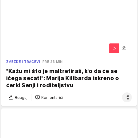
ZVEZDE I TRAČEVI
PRE 23 MIN
"Kažu mi što je maltretiraš, k'o da će se
ičega sećati": Marija Kilibarda iskreno o
ćerki Senji i roditeljstvu
Reaguj
Komentariši