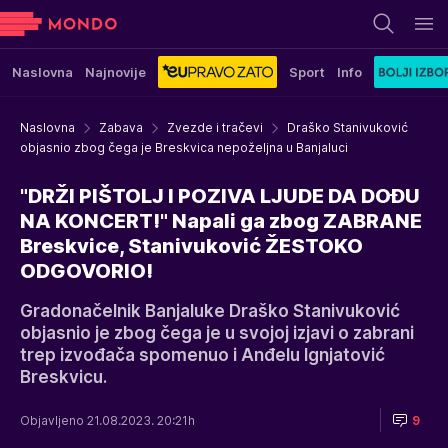
Naslovna
Najnovije
Sport
Info
Naslovna
Zabava
Zvezde i tračevi
Draško Stanivuković
objasnio zbog čega je Breskvica nepoželjna u Banjaluci
"DRŽI PIŠTOLJ I POZIVA LJUDE DA DOĐU
NA KONCERT!" Napali ga zbog ZABRANE
Breskvice, Stanivuković ŽESTOKO
ODGOVORIO!
Gradonačelnik Banjaluke Draško Stanivuković
objasnio je zbog čega je u svojoj izjavi o zabrani
trep izvođača spomenuo i Anđelu Ignjatović
Breskvicu.
Objavljeno 21.08.2023. 20:21h
9