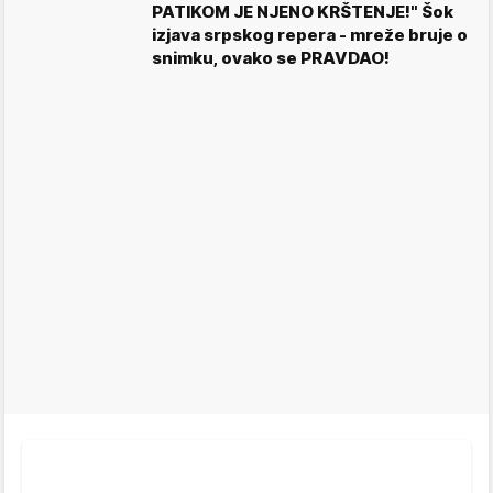
PATIKOM JE NJENO KRŠTENJE!" Šok
izjava srpskog repera - mreže bruje o
snimku, ovako se PRAVDAO!