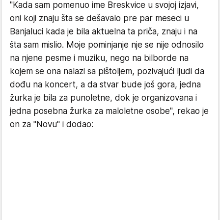
"Kada sam pomenuo ime Breskvice u svojoj izjavi,
oni koji znaju šta se dešavalo pre par meseci u
Banjaluci kada je bila aktuelna ta priča, znaju i na
šta sam mislio. Moje pominjanje nje se nije odnosilo
na njene pesme i muziku, nego na bilborde na
kojem se ona nalazi sa pištoljem, pozivajući ljudi da
dođu na koncert, a da stvar bude još gora, jedna
žurka je bila za punoletne, dok je organizovana i
jedna posebna žurka za maloletne osobe", rekao je
on za "Novu" i dodao: