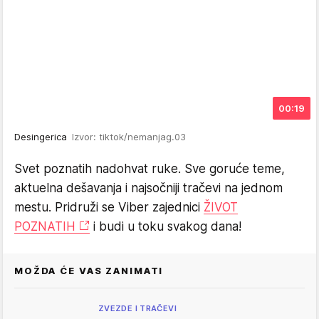
00:19
Desingerica
Izvor: tiktok/nemanjag.03
Svet poznatih nadohvat ruke. Sve goruće teme,
aktuelna dešavanja i najsočniji tračevi na jednom
mestu. Pridruži se Viber zajednici
ŽIVOT
POZNATIH
i budi u toku svakog dana!
MOŽDA ĆE VAS ZANIMATI
ZVEZDE I TRAČEVI