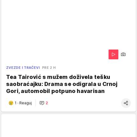
ZVEZDE I TRAČEVI
PRE 2 H
Tea Tairović s mužem doživela tešku
saobraćajku: Drama se odigrala u Crnoj
Gori, automobil potpuno havarisan
1
·
Reaguj
2