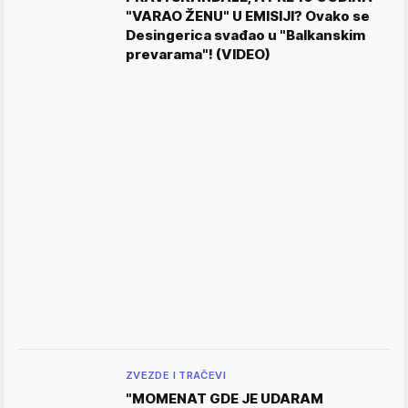
"VARAO ŽENU" U EMISIJI? Ovako se
Desingerica svađao u "Balkanskim
prevarama"! (VIDEO)
ZVEZDE I TRAČEVI
"MOMENAT GDE JE UDARAM