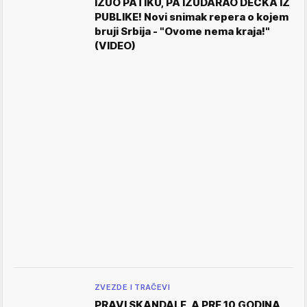
IZUO PATIKU, PA IZUDARAO DEČKA IZ
PUBLIKE! Novi snimak repera o kojem
bruji Srbija - "Ovome nema kraja!"
(VIDEO)
ZVEZDE I TRAČEVI
PRAVI SKANDALE, A PRE 10 GODINA