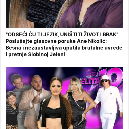
"ODSEĆI ĆU TI JEZIK, UNIŠTITI ŽIVOT I BRAK"
Poslušajte glasovne poruke Ane Nikolić:
Besna i nezaustavljiva uputila brutalne uvrede
i pretnje Slobinoj Jeleni