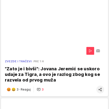
ZVEZDE I TRAČEVI
PRE 1 H
"Zato je i bivši": Jovana Jeremić se uskoro
udaje za Tigra, a ovo je razlog zbog kog se
razvela od prvog muža
3
·
Reaguj
3