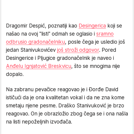
Dragomir Despić, poznatiji kao
Desingerica
koji se
našao na ovoj "listi" odmah se oglasio i
sramno
odbrusio gradonačelniku
, posle čega je usledio još
jedan Stanivukovićev
još stroži odgovor
. Pored
Desingerice i Pljugice gradonačelnik je naveo i
Anđelu Ignjatović Breskvicu
, što se mnogima nije
dopalo.
Na zabranu pevačice reagovao je i Đorđe David
ističući da je ona kvalitetan vokal i da ne zna kome
smetaju njene pesme. Draško Stanivuković je brzo
reagovao. On je obrazložio zbog čega se i ona našla
na listi nepoželjnih izvođača.