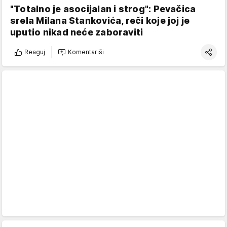
"Totalno je asocijalan i strog": Pevačica
srela Milana Stankovića, reči koje joj je
uputio nikad neće zaboraviti
Reaguj
Komentariši