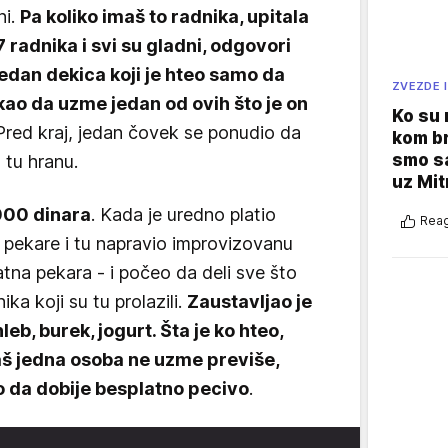
ni.
Pa koliko imaš to radnika, upitala
radnika i svi su gladni, odgovori
e jedan dekica koji je hteo samo da
ZVEZDE I
ekao da uzme jedan od ovih što je on
Ko su
 Pred kraj, jedan čovek se ponudio da
kom br
smo sa
tu hranu.
uz Mit
000 dinara
. Kada je uredno platio
Reag
d pekare i tu napravio improvizovanu
atna pekara - i počeo da deli sve što
ka koji su tu prolazili.
Zaustavljao je
leb, burek, jogurt. Šta je ko hteo,
š jedna osoba ne uzme previše,
lo da dobije besplatno pecivo
.