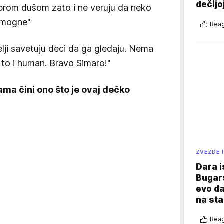
dečijo
obrom dušom zato i ne veruju da neko
pomogne"
Reag
telji savetuju deci da ga gledaju. Nema
z to i human. Bravo Simaro!"
ama čini ono što je ovaj dečko
ZVEZDE I
Dara i
Bugars
evo da
na sta
Reag