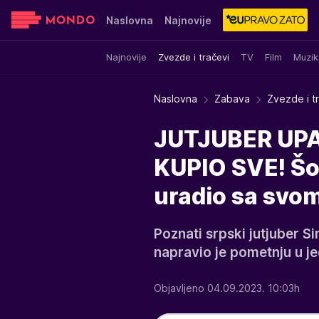
Naslovna
Najnovije
Najnovije
Zvezde i tračevi
TV
Film
Muzik
Sensa
Stvar ukusa
Yumama
Naslovna
Zabava
Zvezde i t
JUTJUBER UPA
KUPIO SVE! Šok
uradio sa svo
Poznati srpski jutjuber Si
napravio je pometnju u je
Objavljeno 04.09.2023. 10:03h