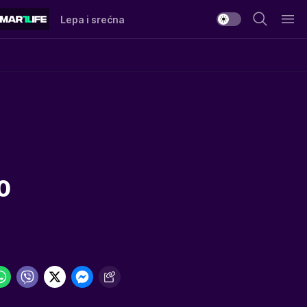
Lepa i srećna
0