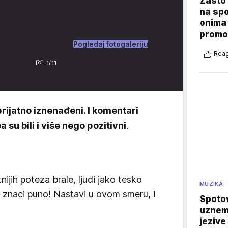
Zašto 
na sp
onima 
promo
Pogledaj fotogaleriju
Reag
1/11
 prijatno iznenađeni. I komentari
 su bili i više nego pozitivni
.
ijih poteza brale, ljudi jako tesko
MUZIKA
 im znaci puno! Nastavi u ovom smeru, i
Spotov
uznemi
jezive