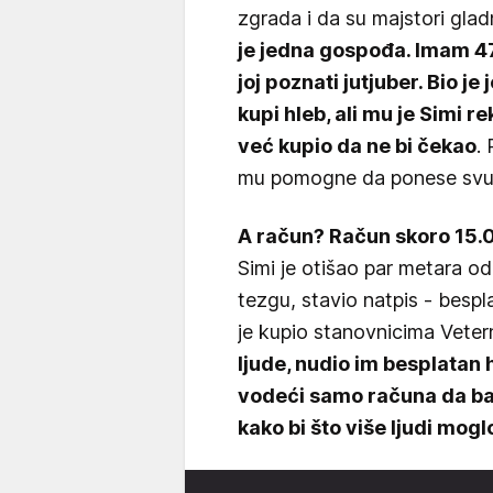
zgrada i da su majstori glad
je jedna gospođa. Imam 47 
joj poznati jutjuber. Bio j
kupi hleb, ali mu je Simi r
već kupio da ne bi čekao
.
mu pomogne da ponese svu 
A račun? Račun skoro 15.
Simi je otišao par metara o
tezgu, stavio natpis - bespl
je kupio stanovnicima Veterni
ljude, nudio im besplatan h
vodeći samo računa da ba
kako bi što više ljudi mog