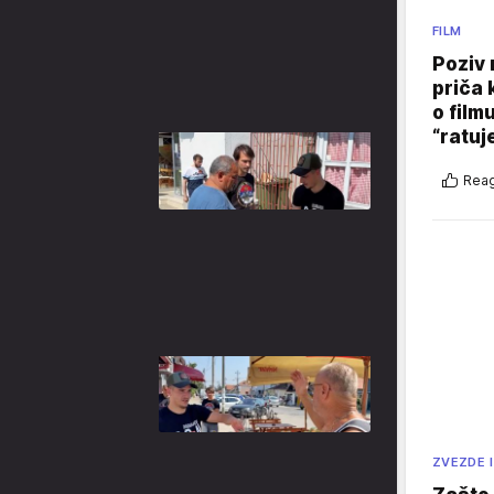
FILM
Poziv 
priča 
o film
“ratuj
Reag
ZVEZDE I