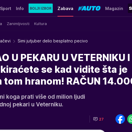
Sport
Info
Zabava
Magazin
a
Zanimljivosti
Kultura
račevi
Simi jutjuber delio besplatno pecivo
O U PEKARU U VETERNIKU I
iraćete se kad vidite šta je
m tom hranom! RAČUN 14.00
mi koga prati više od milion ljudi
dnoj pekari u Veterniku.
27