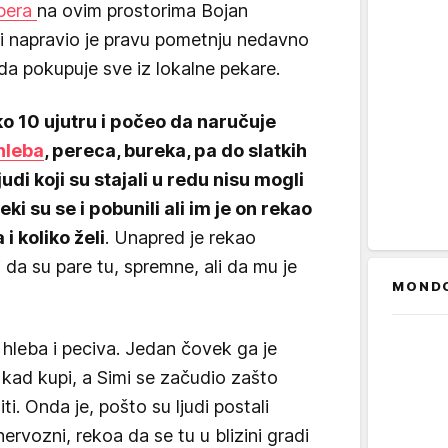
ubera
na ovim prostorima Bojan
i napravio je pravu pometnju nedavno
da pokupuje sve iz lokalne pekare.
o 10 ujutru i počeo da naručuje
hleba
, pereca, bureka, pa do slatkih
judi koji su stajali u redu nisu mogli
ki su se i pobunili ali im je on rekao
i koliko želi
. Unapred je rekao
da su pare tu, spremne, ali da mu je
MOND
 hleba i peciva. Jedan čovek ga je
kad kupi, a Simi se začudio zašto
ti. Onda je, pošto su ljudi postali
nervozni, rekoa da se tu u blizini gradi