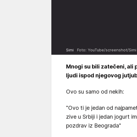
Simi
Foto: YouTube/screenshot/Simi
Mnogi su bili zatečeni, ali
ljudi ispod njegovog jutjuba
Ovo su samo od nekih:
"Ovo ti je jedan od najpametn
zive u Srbiji i jedan jogurt
pozdrav iz Beograda"