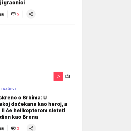
j igraonici
uj
5
 TRAČEVI
skreno o Srbima: U
koj dočekana kao heroj, a
 li će helikopterom sleteti
dion kao Brena
uj
2