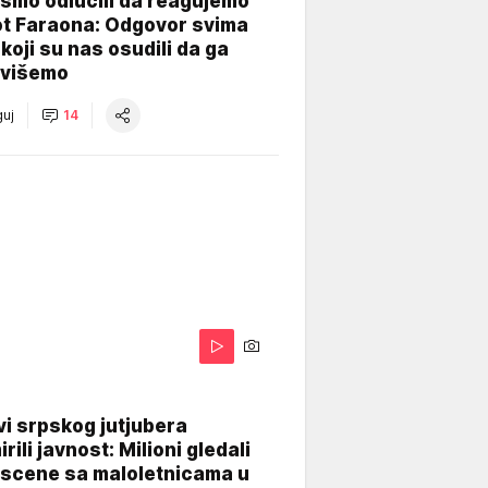
smo odlučili da reagujemo
ot Faraona: Odgovor svima
koji su nas osudili da ga
višemo
uj
14
i srpskog jutjubera
rili javnost: Milioni gledali
 scene sa maloletnicama u