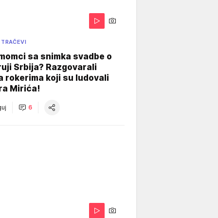
 TRAČEVI
 momci sa snimka svadbe o
uji Srbija? Razgovarali
 rokerima koji su ludovali
ra Mirića!
uj
6