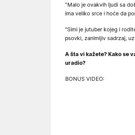
"Malo je ovakvih ljudi sa d
ima veliko srce i hoće da 
"Simi je jutuber kojeg i rodi
psovki, zanimljiv sadrzaj, u
A šta vi kažete? Kako se v
uradio?
BONUS VIDEO: