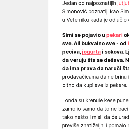
Jedan od najpoznatijih
jutj
Simonović poznatiji kao Sim
u Veterniku kada je odlučio 
Simi se pojavio u
pekari
ok
sve. Ali bukvalno sve - od
peciva,
jogurta
i sokova. L
da veruju šta se dešava. Ne
da ima prava da naruči šta 
prodavačicama da ne brinu i 
bitno da kupi sve iz pekare.
I onda su krenule kese pune
zamolio samo da to ne baci 
tako nešto i misli da će uradi
previše znatiželjni i pomalo 