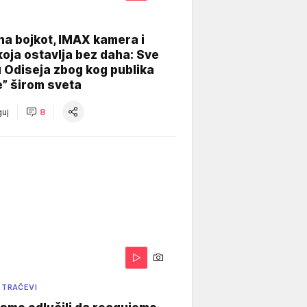
na bojkot, IMAX kamera i
koja ostavlja bez daha: Sve
u Odiseja zbog kog publika
e” širom sveta
uj
8
 TRAČEVI