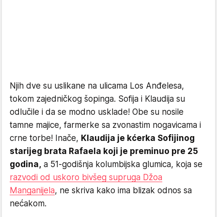
Njih dve su uslikane na ulicama Los Anđelesa,
tokom zajedničkog šopinga. Sofija i Klaudija su
odlučile i da se modno usklade! Obe su nosile
tamne majice, farmerke sa zvonastim nogavicama i
crne torbe! Inače,
Klaudija je kćerka Sofijinog
starijeg brata Rafaela koji je preminuo pre 25
godina,
a 51-godišnja kolumbijska glumica, koja se
razvodi od uskoro bivšeg supruga Džoa
Manganijela
, ne skriva kako ima blizak odnos sa
nećakom.