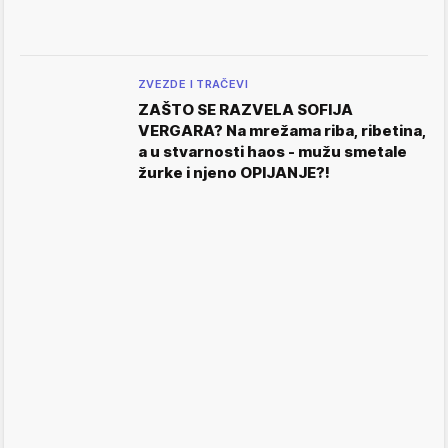
ZVEZDE I TRAČEVI
ZAŠTO SE RAZVELA SOFIJA
VERGARA? Na mrežama riba, ribetina,
a u stvarnosti haos - mužu smetale
žurke i njeno OPIJANJE?!