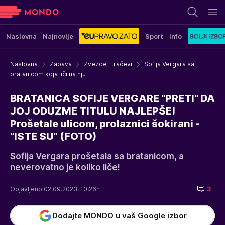
Naslovna
Najnovije
Sport
Info
Naslovna
Zabava
Zvezde i tračevi
Sofija Vergara sa
bratanicom koja liči na nju
BRATANICA SOFIJE VERGARE "PRETI" DA
JOJ ODUZME TITULU NAJLEPŠE!
Prošetale ulicom, prolaznici šokirani -
"ISTE SU" (FOTO)
Sofija Vergara prošetala sa bratanicom, a
neverovatno je koliko liče!
Objavljeno 02.09.2023. 10:26h
3
Dodajte MONDO u vaš Google izbor