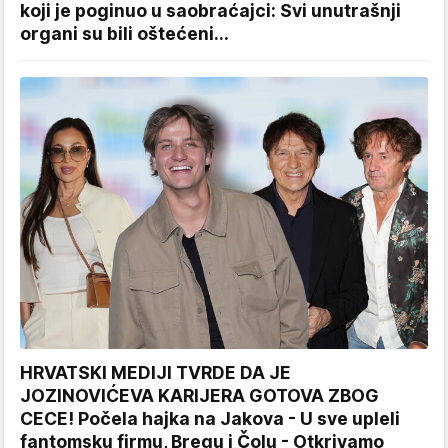
koji je poginuo u saobraćajci: Svi unutrašnji
organi su bili oštećeni...
HRVATSKI MEDIJI TVRDE DA JE
JOZINOVIĆEVA KARIJERA GOTOVA ZBOG
CECE! Počela hajka na Jakova - U sve upleli
fantomsku firmu, Bregu i Čolu - Otkrivamo