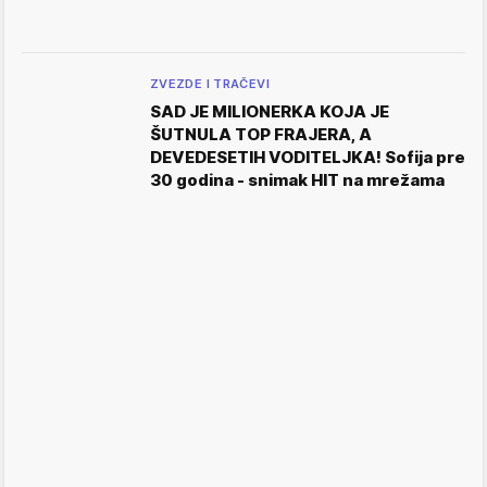
ZVEZDE I TRAČEVI
SAD JE MILIONERKA KOJA JE
ŠUTNULA TOP FRAJERA, A
DEVEDESETIH VODITELJKA! Sofija pre
30 godina - snimak HIT na mrežama