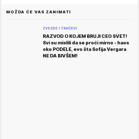
MOŽDA ĆE VAS ZANIMATI
ZVEZDE I TRAČEVI
RAZVOD O KOJEM BRUJI CEO SVET!
Svi su mislili da se proći mirno - haos
oko PODELE, evo šta Sofija Vergara
NE DA BIVŠEM!