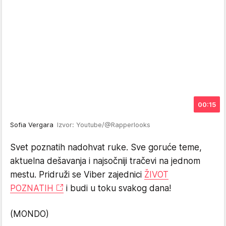
00:15
Sofia Vergara
Izvor: Youtube/@Rapperlooks
Svet poznatih nadohvat ruke. Sve goruće teme,
aktuelna dešavanja i najsočniji tračevi na jednom
mestu. Pridruži se Viber zajednici
ŽIVOT
POZNATIH
i budi u toku svakog dana!
(MONDO)