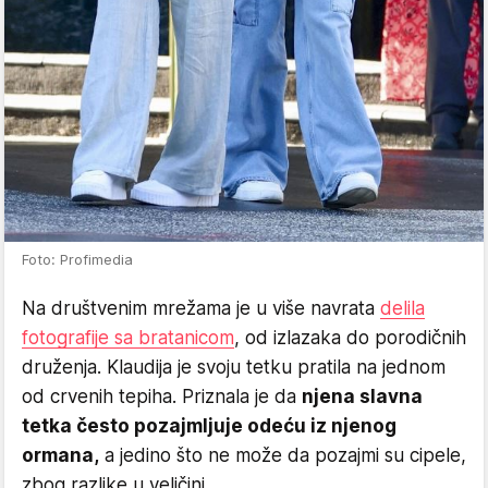
Foto: Profimedia
Na društvenim mrežama je u više navrata
delila
fotografije sa bratanicom
, od izlazaka do porodičnih
druženja. Klaudija je svoju tetku pratila na jednom
od crvenih tepiha. Priznala je da
njena slavna
tetka često pozajmljuje odeću iz njenog
ormana,
a jedino što ne može da pozajmi su cipele,
zbog razlike u veličini.