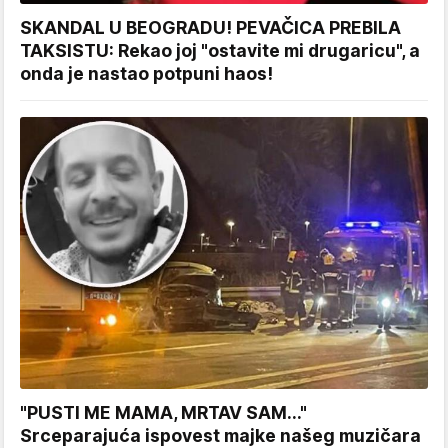
SKANDAL U BEOGRADU! PEVAČICA PREBILA
TAKSISTU: Rekao joj "ostavite mi drugaricu", a
onda je nastao potpuni haos!
"PUSTI ME MAMA, MRTAV SAM..."
Srceparajuća ispovest majke našeg muzičara