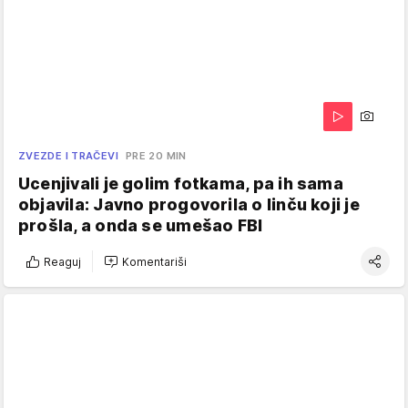
ZVEZDE I TRAČEVI
PRE 20 MIN
Ucenjivali je golim fotkama, pa ih sama
objavila: Javno progovorila o linču koji je
prošla, a onda se umešao FBI
Reaguj
Komentariši