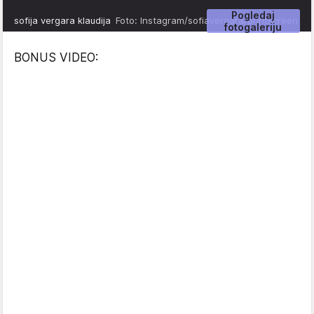
Pogledaj
sofija vergara klaudija
Foto: Instagram/sofiavergara/printscreen
fotogaleriju
BONUS VIDEO: