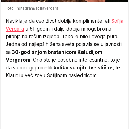
Foto: Instagram/sofiavergara
Navikla je da ceo život dobija komplimente, ali
Sofija
Vergara
u 51. godini i dalje dobija mnogobrojna
pitanja na račun izgleda. Tako je bilo i ovoga puta.
Jedna od najlepših žena sveta pojavila se u javnosti
sa
30-godišnjom bratanicom Kaludijom
Vergarom.
Ono što je posebno interesantno, to je
da su mnogi primetili
koliko su njih dve slične,
te
Klaudiju već zovu Sofijinom naslednicom.