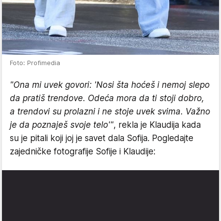
Foto: Profimedia
"Ona mi uvek govori: 'Nosi šta hoćeš i nemoj slepo
da pratiš trendove. Odeća mora da ti stoji dobro,
a trendovi su prolazni i ne stoje uvek svima. Važno
je da poznaješ svoje telo'"
, rekla je Klaudija kada
su je pitali koji joj je savet dala Sofija. Pogledajte
zajedničke fotografije Sofije i Klaudije: