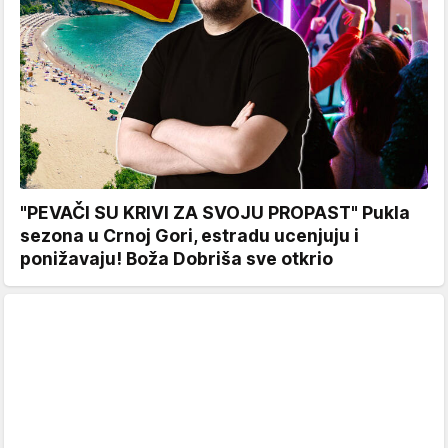
"PEVAČI SU KRIVI ZA SVOJU PROPAST" Pukla
sezona u Crnoj Gori, estradu ucenjuju i
ponižavaju! Boža Dobriša sve otkrio