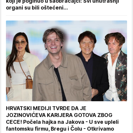
koji je poginuo u saobraćajci: Svi unutrašnji
organi su bili oštećeni...
HRVATSKI MEDIJI TVRDE DA JE
JOZINOVIĆEVA KARIJERA GOTOVA ZBOG
CECE! Počela hajka na Jakova - U sve upleli
fantomsku firmu, Bregu i Čolu - Otkrivamo