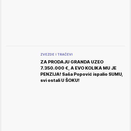
ZVEZDE I TRAČEVI
ZA PRODAJU GRANDA UZEO
7.350.000 €, A EVO KOLIKA MU JE
PENZIJA! Saša Popović ispalio SUMU,
svi ostali U ŠOKU!