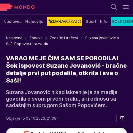
Naslovna
Najnovije
Sport
Info
Naslovna
Zabava
Zvezde i tračevi
Suzana jovanović o
Saši Popoviću i razvodu
VARAO ME JE ČIM SAM SE PORODILA!
Šok ispovest Suzane Jovanović - bračne
detalje prvi put podelila, otkrila i sve o
Saši!
Suzana Jovanović nikad iskrenije je za medije
govorila o svom prvom braku, ali i odnosu sa
sadašnjim suprugom Sašom Popovićem.
Objavljeno 03.10.2023. 21:38h