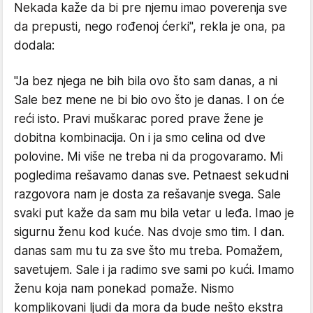
Nekada kaže da bi pre njemu imao poverenja sve
da prepusti, nego rođenoj ćerki", rekla je ona, pa
dodala:
"Ja bez njega ne bih bila ovo što sam danas, a ni
Sale bez mene ne bi bio ovo što je danas. I on će
reći isto. Pravi muškarac pored prave žene je
dobitna kombinacija. On i ja smo celina od dve
polovine. Mi više ne treba ni da progovaramo. Mi
pogledima rešavamo danas sve. Petnaest sekudni
razgovora nam je dosta za rešavanje svega. Sale
svaki put kaže da sam mu bila vetar u leđa. Imao je
sigurnu ženu kod kuće. Nas dvoje smo tim. I dan.
danas sam mu tu za sve što mu treba. Pomažem,
savetujem. Sale i ja radimo sve sami po kući. Imamo
ženu koja nam ponekad pomaže. Nismo
komplikovani ljudi da mora da bude nešto ekstra