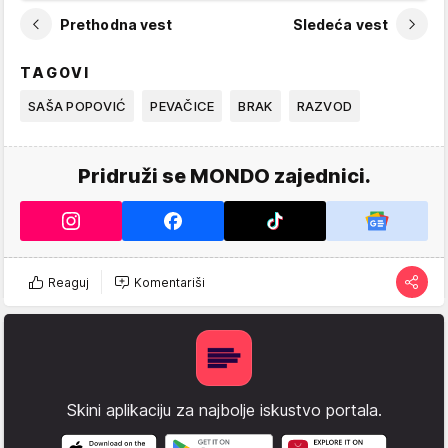
Prethodna vest
Sledeća vest
TAGOVI
SAŠA POPOVIĆ
PEVAČICE
BRAK
RAZVOD
Pridruži se MONDO zajednici.
Reaguj
Komentariši
Skini aplikaciju za najbolje iskustvo portala.