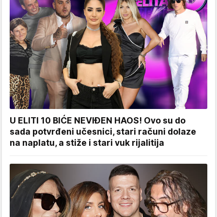
U ELITI 10 BIĆE NEVIĐEN HAOS! Ovo su do
sada potvrđeni učesnici, stari računi dolaze
na naplatu, a stiže i stari vuk rijalitija