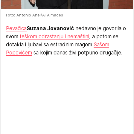
Foto: Antonio Ahel/ATAImages
Pevačica
Suzana Jovanović
nedavno je govorila o
svom
teškom odrastanju i nemaštini
, a potom se
dotakla i ljubavi sa estradnim magom
Sašom
Popovićem
sa kojim danas živi potpuno drugačije.