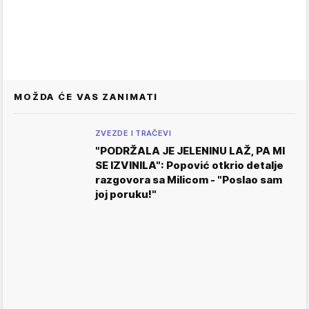
MOŽDA ĆE VAS ZANIMATI
ZVEZDE I TRAČEVI
"PODRŽALA JE JELENINU LAŽ, PA MI
SE IZVINILA": Popović otkrio detalje
razgovora sa Milicom - "Poslao sam
joj poruku!"