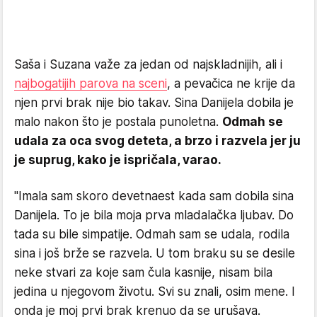
Saša i Suzana važe za jedan od najskladnijih, ali i
najbogatijih parova na sceni
, a pevačica ne krije da
njen prvi brak nije bio takav. Sina Danijela dobila je
malo nakon što je postala punoletna.
Odmah se
udala za oca svog deteta, a brzo i razvela jer ju
je suprug, kako je ispričala, varao.
"Imala sam skoro devetnaest kada sam dobila sina
Danijela. To je bila moja prva mladalačka ljubav. Do
tada su bile simpatije. Odmah sam se udala, rodila
sina i još brže se razvela. U tom braku su se desile
neke stvari za koje sam čula kasnije, nisam bila
jedina u njegovom životu. Svi su znali, osim mene. I
onda je moj prvi brak krenuo da se urušava.