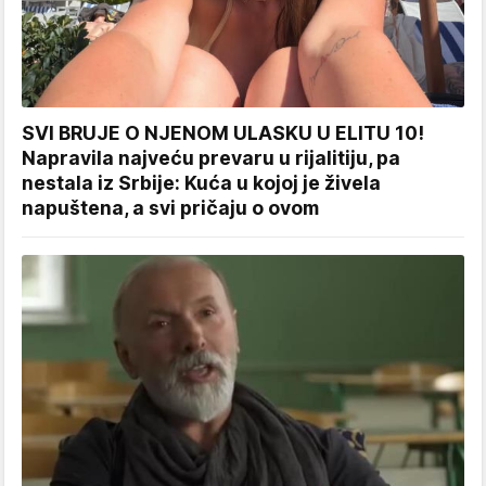
SVI BRUJE O NJENOM ULASKU U ELITU 10!
Napravila najveću prevaru u rijalitiju, pa
nestala iz Srbije: Kuća u kojoj je živela
napuštena, a svi pričaju o ovom