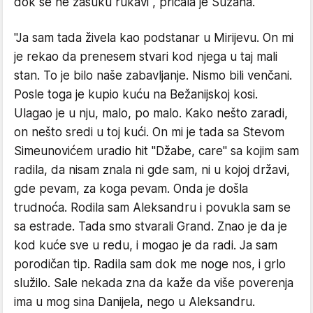
dok se ne zasuku rukavi", pričala je Suzana.
"Ja sam tada živela kao podstanar u Mirijevu. On mi
je rekao da prenesem stvari kod njega u taj mali
stan. To je bilo naše zabavljanje. Nismo bili venčani.
Posle toga je kupio kuću na Bežanijskoj kosi.
Ulagao je u nju, malo, po malo. Kako nešto zaradi,
on nešto sredi u toj kući. On mi je tada sa Stevom
Simeunovićem uradio hit ''Džabe, care'' sa kojim sam
radila, da nisam znala ni gde sam, ni u kojoj državi,
gde pevam, za koga pevam. Onda je došla
trudnoća. Rodila sam Aleksandru i povukla sam se
sa estrade. Tada smo stvarali Grand. Znao je da je
kod kuće sve u redu, i mogao je da radi. Ja sam
porodičan tip. Radila sam dok me noge nos, i grlo
služilo. Sale nekada zna da kaže da više poverenja
ima u mog sina Danijela, nego u Aleksandru.