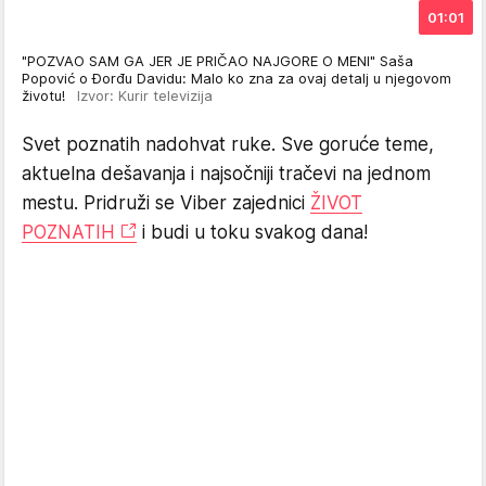
01:01
"POZVAO SAM GA JER JE PRIČAO NAJGORE O MENI" Saša
Popović o Đorđu Davidu: Malo ko zna za ovaj detalj u njegovom
životu!
Izvor: Kurir televizija
Svet poznatih nadohvat ruke. Sve goruće teme,
aktuelna dešavanja i najsočniji tračevi na jednom
mestu. Pridruži se Viber zajednici
ŽIVOT
POZNATIH
i budi u toku svakog dana!