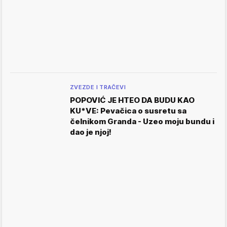
ZVEZDE I TRAČEVI
POPOVIĆ JE HTEO DA BUDU KAO
KU*VE: Pevačica o susretu sa
čelnikom Granda - Uzeo moju bundu i
dao je njoj!