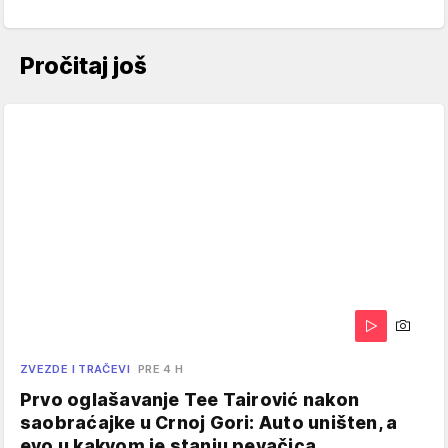
Pročitaj još
ZVEZDE I TRAČEVI
PRE 4 H
Prvo oglašavanje Tee Tairović nakon
saobraćajke u Crnoj Gori: Auto uništen, a
evo u kakvom je stanju pevačica