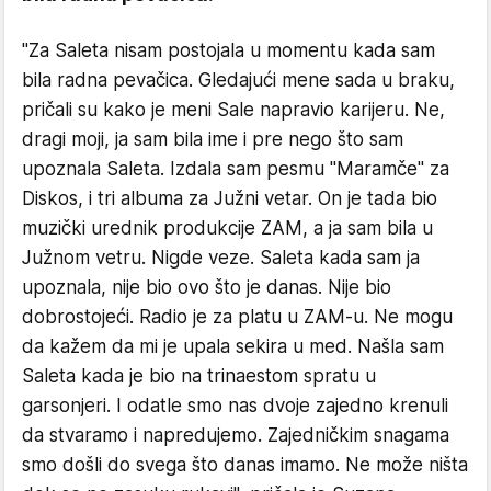
"Za Saleta nisam postojala u momentu kada sam
bila radna pevačica. Gledajući mene sada u braku,
pričali su kako je meni Sale napravio karijeru. Ne,
dragi moji, ja sam bila ime i pre nego što sam
upoznala Saleta. Izdala sam pesmu ''Maramče'' za
Diskos, i tri albuma za Južni vetar. On je tada bio
muzički urednik produkcije ZAM, a ja sam bila u
Južnom vetru. Nigde veze. Saleta kada sam ja
upoznala, nije bio ovo što je danas. Nije bio
dobrostojeći. Radio je za platu u ZAM-u. Ne mogu
da kažem da mi je upala sekira u med. Našla sam
Saleta kada je bio na trinaestom spratu u
garsonjeri. I odatle smo nas dvoje zajedno krenuli
da stvaramo i napredujemo. Zajedničkim snagama
smo došli do svega što danas imamo. Ne može ništa