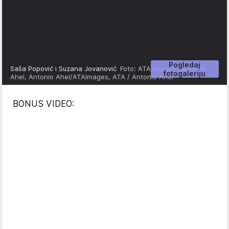
Pogledaj
Saša Popović i Suzana Jovanović
Foto: ATA Images /Antonio
fotogaleriju
Ahel, Antonio Ahel/ATAImages, ATA / Antonio Ahel
BONUS VIDEO: