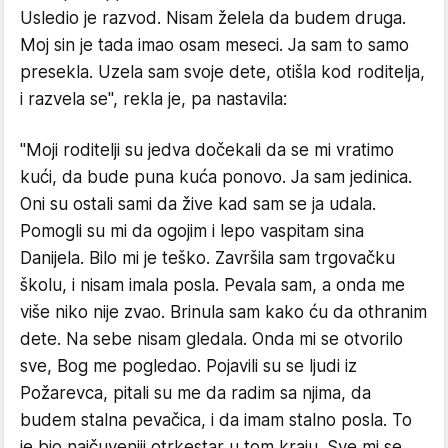
Usledio je razvod. Nisam želela da budem druga.
Moj sin je tada imao osam meseci. Ja sam to samo
presekla. Uzela sam svoje dete, otišla kod roditelja,
i razvela se", rekla je, pa nastavila:
"Moji roditelji su jedva dočekali da se mi vratimo
kući, da bude puna kuća ponovo. Ja sam jedinica.
Oni su ostali sami da žive kad sam se ja udala.
Pomogli su mi da ogojim i lepo vaspitam sina
Danijela. Bilo mi je teško. Završila sam trgovačku
školu, i nisam imala posla. Pevala sam, a onda me
više niko nije zvao. Brinula sam kako ću da othranim
dete. Na sebe nisam gledala. Onda mi se otvorilo
sve, Bog me pogledao. Pojavili su se ljudi iz
Požarevca, pitali su me da radim sa njima, da
budem stalna pevačica, i da imam stalno posla. To
je bio najčuveniji otrkestar u tom kraju. Sve mi se