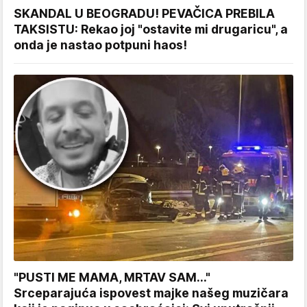
SKANDAL U BEOGRADU! PEVAČICA PREBILA
TAKSISTU: Rekao joj "ostavite mi drugaricu", a
onda je nastao potpuni haos!
"PUSTI ME MAMA, MRTAV SAM..."
Srceparajuća ispovest majke našeg muzičara