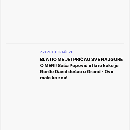
ZVEZDE I TRAČEVI
BLATIO ME JE I PRIČAO SVE NAJGORE
O MENI! Saša Popović otkrio kako je
Đorđe David došao u Grand - Ovo
malo ko zna!