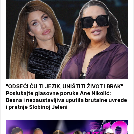
"ODSEĆI ĆU TI JEZIK, UNIŠTITI ŽIVOT I BRAK"
Poslušajte glasovne poruke Ane Nikolić:
Besna i nezaustavljiva uputila brutalne uvrede
i pretnje Slobinoj Jeleni