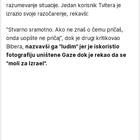
razumevanje situacije. Jedan korisnik Tvitera je
izrazio svoje razočarenje, rekavši:
"Stvarno sramotno. Ako ne znaš o čemu pričaš,
onda uopšte ne pričaj", dok je drugi kritikovao
Bibera,
nazvavši ga "ludim" jer je iskoristio
fotografiju uništene Gaze dok je rekao da se
"moli za Izrael".