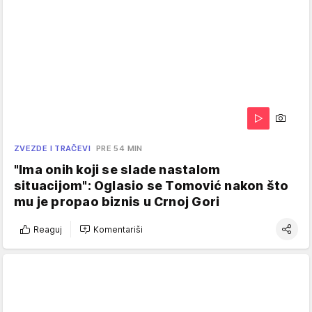
ZVEZDE I TRAČEVI
PRE 54 MIN
"Ima onih koji se slade nastalom
situacijom": Oglasio se Tomović nakon što
mu je propao biznis u Crnoj Gori
Reaguj
Komentariši