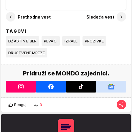
Prethodna vest
Sledeća vest
TAGOVI
DŽASTIN BIBER
PEVAČI
IZRAEL
PROZIVKE
DRUŠTVENE MREŽE
Pridruži se MONDO zajednici.
Reaguj
3