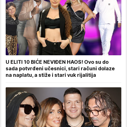
U ELITI 10 BIĆE NEVIĐEN HAOS! Ovo su do
sada potvrđeni učesnici, stari računi dolaze
na naplatu, a stiže i stari vuk rijalitija