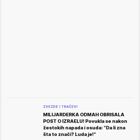
ZVEZDE I TRAČEVI
MILIJARDERKA ODMAH OBRISALA
POST O IZRAELU! Povukla se nakon
žestokih napada i osuda: "Da li zna
šta to znači? Luda je!"