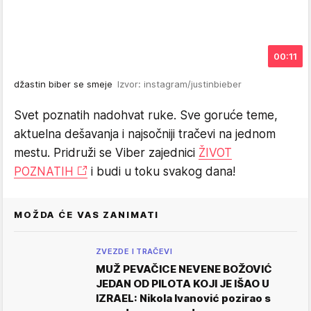
00:11
džastin biber se smeje
Izvor: instagram/justinbieber
Svet poznatih nadohvat ruke. Sve goruće teme,
aktuelna dešavanja i najsočniji tračevi na jednom
mestu. Pridruži se Viber zajednici
ŽIVOT
POZNATIH
i budi u toku svakog dana!
MOŽDA ĆE VAS ZANIMATI
ZVEZDE I TRAČEVI
MUŽ PEVAČICE NEVENE BOŽOVIĆ
JEDAN OD PILOTA KOJI JE IŠAO U
IZRAEL: Nikola Ivanović pozirao s