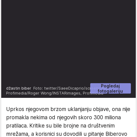
Pogledaj
džastin biber
Foto: twitter/SaeeDicaprio/screenshot,
fotogaleriju
Profimedia/Roger Wong/INSTARimages, Profimedia
Uprkos njegovom brzom uklanjanju objave, ona nije
promakla nekima od njegovih skoro 300 miliona
pratilaca. Kritike su bile brojne na društvenim
mrežama, a korisnici su dovodili u pitanje Biberovo