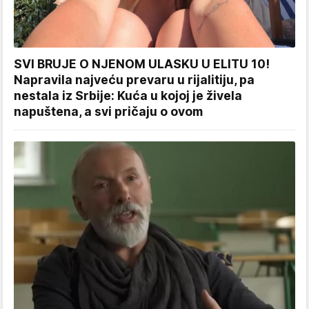
SVI BRUJE O NJENOM ULASKU U ELITU 10!
Napravila najveću prevaru u rijalitiju, pa
nestala iz Srbije: Kuća u kojoj je živela
napuštena, a svi pričaju o ovom