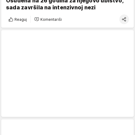
Osuđena na 26 godina za njegovo ubistvo,
sada završila na intenzivnoj nezi
Reaguj
Komentariši