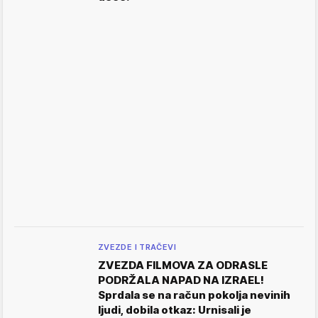
ZVEZDE I TRAČEVI
ZVEZDA FILMOVA ZA ODRASLE
PODRŽALA NAPAD NA IZRAEL!
Sprdala se na račun pokolja nevinih
ljudi, dobila otkaz: Urnisali je