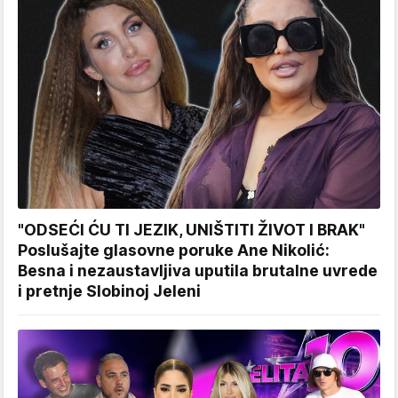
"ODSEĆI ĆU TI JEZIK, UNIŠTITI ŽIVOT I BRAK"
Poslušajte glasovne poruke Ane Nikolić:
Besna i nezaustavljiva uputila brutalne uvrede
i pretnje Slobinoj Jeleni