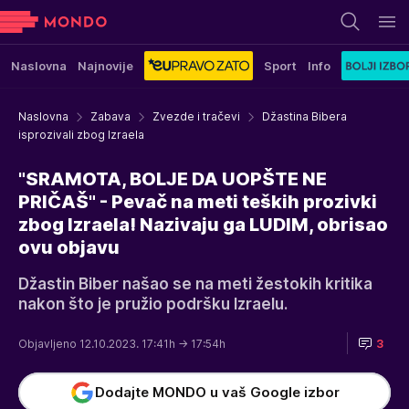
Naslovna
Najnovije
Sport
Info
Naslovna
Zabava
Zvezde i tračevi
Džastina Bibera
isprozivali zbog Izraela
"SRAMOTA, BOLJE DA UOPŠTE NE
PRIČAŠ" - Pevač na meti teških prozivki
zbog Izraela! Nazivaju ga LUDIM, obrisao
ovu objavu
Džastin Biber našao se na meti žestokih kritika
nakon što je pružio podršku Izraelu.
Objavljeno 12.10.2023. 17:41h
→ 17:54h
3
Dodajte MONDO u vaš Google izbor