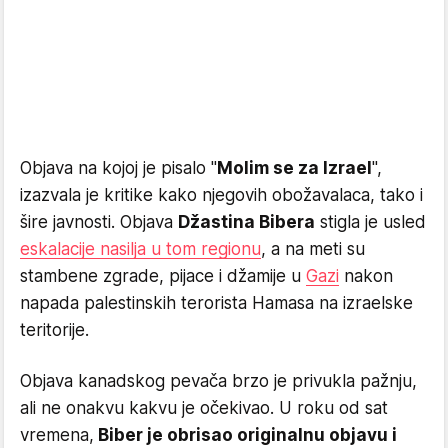
Objava na kojoj je pisalo "
Molim se za Izrael
",
izazvala je kritike kako njegovih obožavalaca, tako i
šire javnosti. Objava
Džastina Bibera
stigla je usled
eskalacije nasilja u tom regionu
, a na meti su
stambene zgrade, pijace i džamije u
Gazi
nakon
napada palestinskih terorista Hamasa na izraelske
teritorije.
Objava kanadskog pevača brzo je privukla pažnju,
ali ne onakvu kakvu je očekivao. U roku od sat
vremena,
Biber je obrisao originalnu objavu i