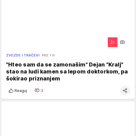
ZVEZDE I TRAČEVI
PRE 1 H
"Hteo sam da se zamonašim" Dejan "Kralj"
stao na ludi kamen sa lepom doktorkom, pa
šokirao priznanjem
Reaguj
3