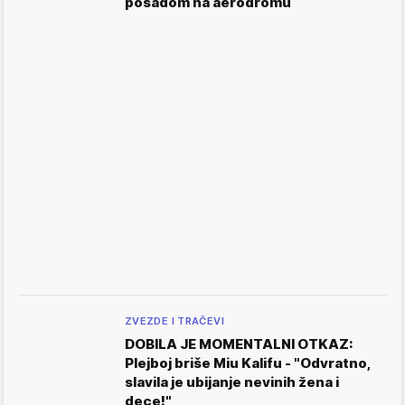
posadom na aerodromu
ZVEZDE I TRAČEVI
DOBILA JE MOMENTALNI OTKAZ:
Plejboj briše Miu Kalifu - "Odvratno,
slavila je ubijanje nevinih žena i
dece!"