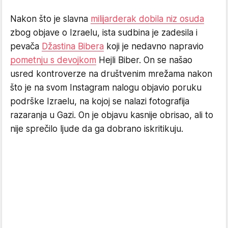
Nakon što je slavna
milijarderak dobila niz osuda
zbog objave o Izraelu, ista sudbina je zadesila i
pevača
Džastina Bibera
koji je nedavno napravio
pometnju s devojkom
Hejli Biber. On se našao
usred kontroverze na društvenim mrežama nakon
što je na svom Instagram nalogu objavio poruku
podrške Izraelu, na kojoj se nalazi fotografija
razaranja u Gazi. On je objavu kasnije obrisao, ali to
nije sprečilo ljude da ga dobrano iskritikuju.