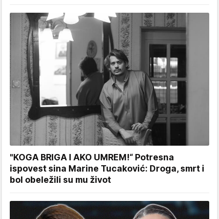
"KOGA BRIGA I AKO UMREM!“ Potresna
ispovest sina Marine Tucaković: Droga, smrt i
bol obeležili su mu život