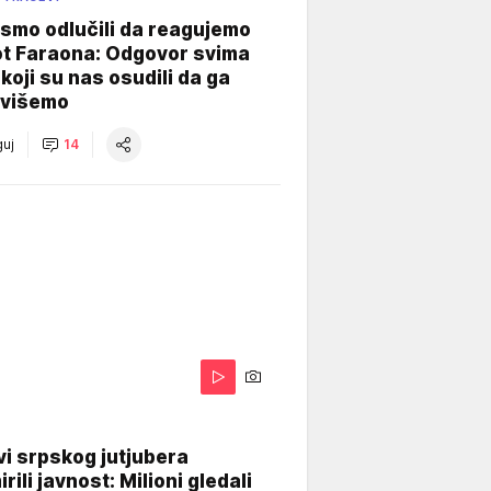
smo odlučili da reagujemo
ot Faraona: Odgovor svima
koji su nas osudili da ga
višemo
uj
14
i srpskog jutjubera
rili javnost: Milioni gledali