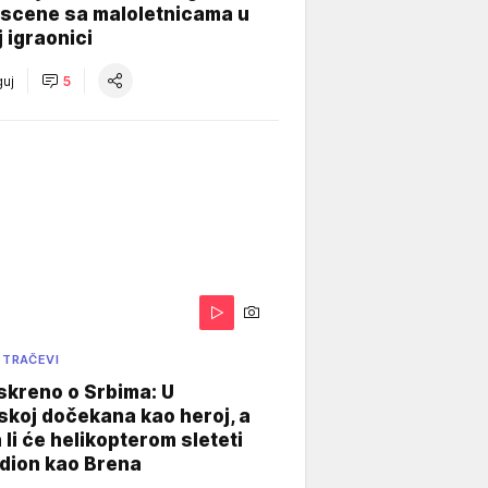
 scene sa maloletnicama u
j igraonici
uj
5
 TRAČEVI
skreno o Srbima: U
koj dočekana kao heroj, a
 li će helikopterom sleteti
dion kao Brena