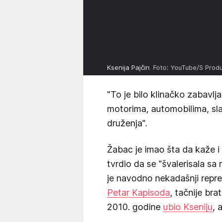
Ksenija Pajčin
Foto: YouTube/S Produ
"To je bilo klinačko zabavlja
motorima, automobilima, slab
druženja".
Žabac je imao šta da kaže i
tvrdio da se "švalerisala s
je navodno nekadašnji repr
Petar Kapisoda
, tačnije bra
2010. godine
ubio Kseniju
, 