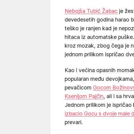
Nebojša Tubić Žabac
je žes
devedesetih godina harao b
teško je ranjen kad je nepoz
hitaca iz automatske puške
kroz mozak, zbog čega je ne
jednom prilikom ispričao dve
Kao i većina opasnih momak
popularan među devojkama, 
pevačicom
Gocom Božinov
Ksenijom Pajčin
, ali i sa h
Jednom prilikom je ispričao
izbacio Gocu s dvoje male 
prevari.