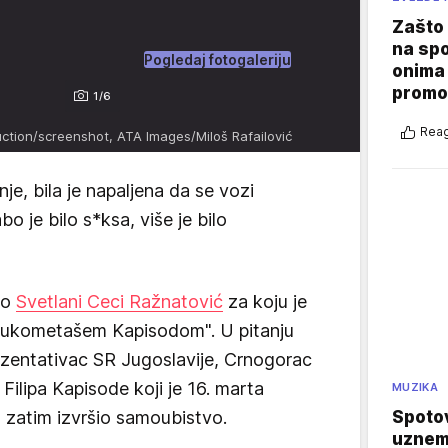
Zašto 
na sp
Pogledaj fotogaleriju
onima 
promo
1/6
Reag
ction/screenshot, ATA Images/Miloš Rafailović
nje, bila je napaljena da se vozi
o je bilo s*ksa, više je bilo
 o
Svetlani Ceci Ražnatović
za koju je
a rukometašem Kapisodom". U pitanju
ezentativac SR Jugoslavije, Crnogorac
t Filipa Kapisode koji je 16. marta
MUZIKA
a zatim izvršio samoubistvo.
Spotov
uznemi