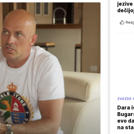
jezive
dečijo
Reag
ZVEZDE I
Dara i
Bugars
evo da
na sta