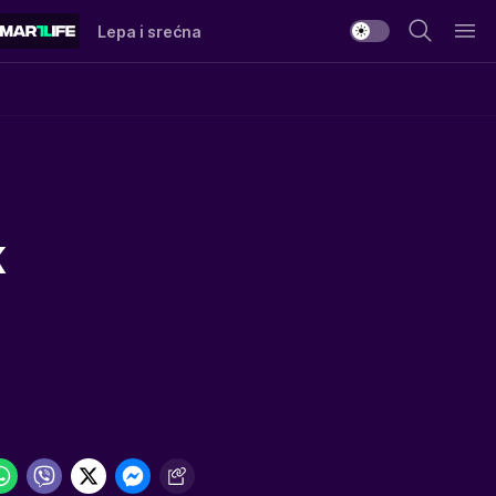
Lepa i srećna
K