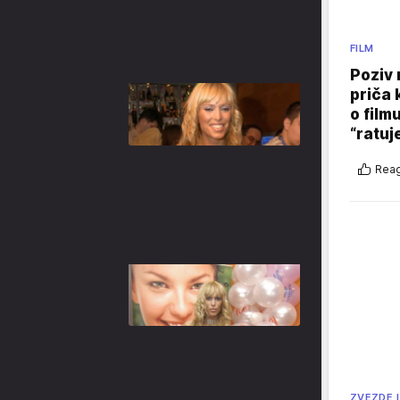
FILM
Poziv 
priča 
o film
“ratuj
Reag
ZVEZDE I