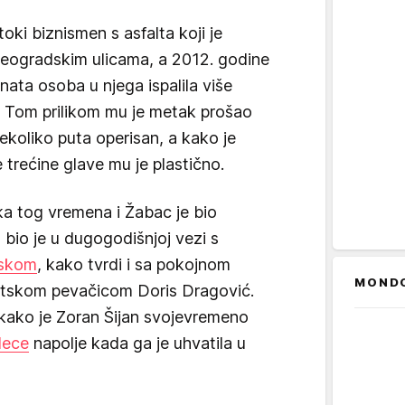
toki biznismen s asfalta koji je
eogradskim ulicama, a 2012. godine
nata osoba u njega ispalila više
. Tom prilikom mu je metak prošao
koliko puta operisan, a kako je
 trećine glave mu je plastično.
a tog vremena i Žabac je bio
bio je u dugogodišnjoj vezi s
skom
, kako tvrdi i sa pokojnom
MOND
rvatskom pevačicom Doris Dragović.
 kako je Zoran Šijan svojevremeno
dece
napolje kada ga je uhvatila u