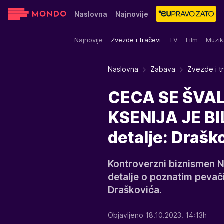
Naslovna
Najnovije
Najnovije
Zvezde i tračevi
TV
Film
Muzik
Sensa
Stvar ukusa
Yumama
Naslovna
Zabava
Zvezde i t
CECA SE ŠVA
KSENIJA JE BI
detalje: Draško
Kontroverzni biznismen N
detalje o poznatim pevači
Draškovića.
Objavljeno 18.10.2023. 14:13h