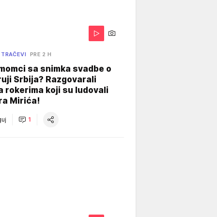
 TRAČEVI
PRE 2 H
 momci sa snimka svadbe o
uji Srbija? Razgovarali
 rokerima koji su ludovali
ra Mirića!
uj
1