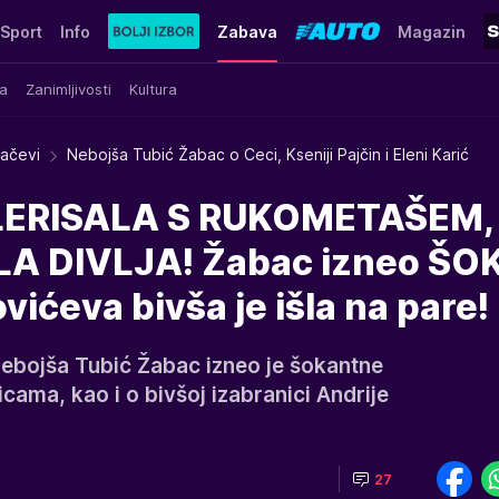
Sport
Info
Zabava
Magazin
a
Zanimljivosti
Kultura
račevi
Nebojša Tubić Žabac o Ceci, Kseniji Pajčin i Eleni Karić
LERISALA S RUKOMETAŠEM,
LA DIVLJA! Žabac izneo ŠO
vićeva bivša je išla na pare!
ebojša Tubić Žabac izneo je šokantne
cama, kao i o bivšoj izabranici Andrije
27