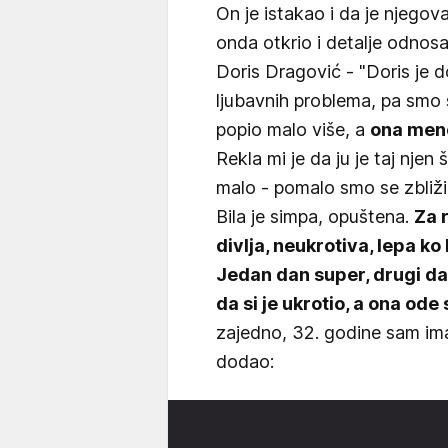
On je istakao i da je njegov
onda otkrio i detalje odnosa
Doris Dragović - "Doris je d
ljubavnih problema, pa smo 
popio malo više, a
ona mene
Rekla mi je da ju je taj njen
malo - pomalo smo se zbližil
Bila je simpa, opuštena.
Za r
divlja, neukrotiva, lepa ko
Jedan dan super, drugi dan 
da si je ukrotio, a ona ode
zajedno, 32. godine sam imao
dodao: