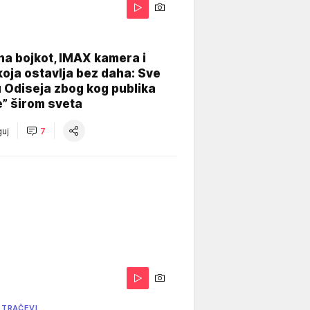
na bojkot, IMAX kamera i
koja ostavlja bez daha: Sve
u Odiseja zbog kog publika
e” širom sveta
uj
7
 TRAČEVI