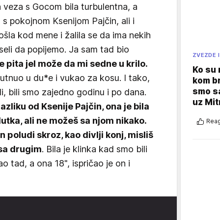
a veza s Gocom bila turbulentna, a
 s pokojnom Ksenijom Pajčin, ali i
ošla kod mene i žalila se da ima nekih
seli da popijemo. Ja sam tad bio
ZVEZDE I
 pita jel može da mi sedne u krilo.
Ko su
 šutnuo u du*e i vukao za kosu. I tako,
kom br
smo sa
i, bili smo zajedno godinu i po dana.
uz Mit
azliku od Ksenije Pajčin, ona je bila
 lutka, ali ne možeš sa njom nikako.
Reag
poludi skroz, kao divlji konj, misliš
 sa drugim
. Bila je klinka kad smo bili
 tad, a ona 18", ispričao je on i