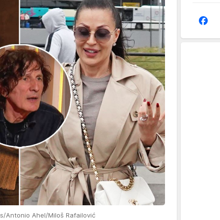
s/Antonio Ahel/Miloš Rafailović