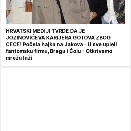
HRVATSKI MEDIJI TVRDE DA JE
JOZINOVIĆEVA KARIJERA GOTOVA ZBOG
CECE! Počela hajka na Jakova - U sve upleli
fantomsku firmu, Bregu i Čolu - Otkrivamo
mrežu laži