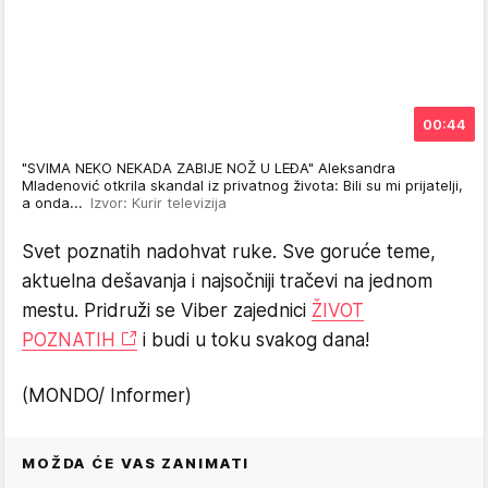
00:44
"SVIMA NEKO NEKADA ZABIJE NOŽ U LEĐA" Aleksandra
Mladenović otkrila skandal iz privatnog života: Bili su mi prijatelji,
a onda...
Izvor: Kurir televizija
Svet poznatih nadohvat ruke. Sve goruće teme,
aktuelna dešavanja i najsočniji tračevi na jednom
mestu. Pridruži se Viber zajednici
ŽIVOT
POZNATIH
i budi u toku svakog dana!
(MONDO/ Informer)
MOŽDA ĆE VAS ZANIMATI