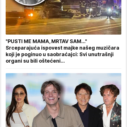
"PUSTI ME MAMA, MRTAV SAM..."
Srceparajuća ispovest majke našeg muzičara
koji je poginuo u saobraćajci: Svi unutrašnji
organi su bili oštećeni...