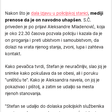
Nakon što je
dala izjavu u policijskoj stanici
,
mediji
prenose da je on navodno uhapšen
. S.Č.
priveden je po prijavi Aleksandre Mladenović, koja
je oko 22.30 časova pozvala policiju i kazala da je
on proganja i preti ubistvom i samoubistvom, da
dolazi na vrata njenog stanja, zvoni, lupa i zahteva
kontakt.
Kako pevačica tvrdi, Stefan je neuračinljiv, slao joj je
snimke kako pokušava da se obesi, ali i poruku
"uništiću te". Kako je Aleksandra navela, on joj je
pokazivao i pištolj, a zatim se udaljio sa mesta
njenoh stanovanja.
"Stefan se udaljio do dolaska policijskih službenika