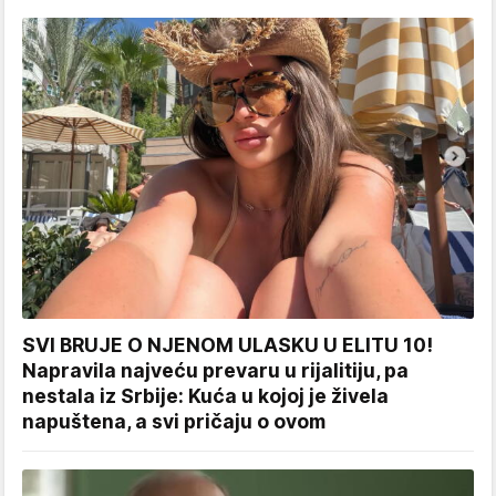
SVI BRUJE O NJENOM ULASKU U ELITU 10!
Napravila najveću prevaru u rijalitiju, pa
nestala iz Srbije: Kuća u kojoj je živela
napuštena, a svi pričaju o ovom