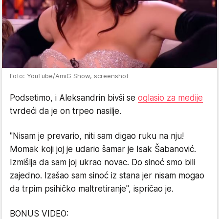
Foto: YouTube/AmiG Show, screenshot
Podsetimo, i Aleksandrin bivši se
oglasio za medije
tvrdeći da je on trpeo nasilje.
"Nisam je prevario, niti sam digao ruku na nju!
Momak koji joj je udario šamar je Isak Šabanović.
Izmišlja da sam joj ukrao novac. Do sinoć smo bili
zajedno. Izašao sam sinoć iz stana jer nisam mogao
da trpim psihičko maltretiranje", ispričao je.
BONUS VIDEO: