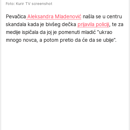
Foto: Kurir TV screenshot
Pevačica
Aleksandra Mladenović
našla se u centru
skandala kada je bivšeg dečka
prijavila policiji
, te za
medije ispičala da joj je pomenuti mladić "ukrao
mnogo novca, a potom pretio da će da se ubije".