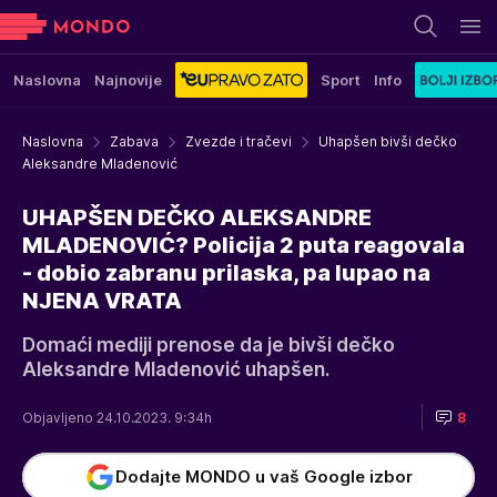
Naslovna
Najnovije
Sport
Info
Naslovna
Zabava
Zvezde i tračevi
Uhapšen bivši dečko
Aleksandre Mladenović
UHAPŠEN DEČKO ALEKSANDRE
MLADENOVIĆ? Policija 2 puta reagovala
- dobio zabranu prilaska, pa lupao na
NJENA VRATA
Domaći mediji prenose da je bivši dečko
Aleksandre Mladenović uhapšen.
Objavljeno 24.10.2023. 9:34h
8
Dodajte MONDO u vaš Google izbor