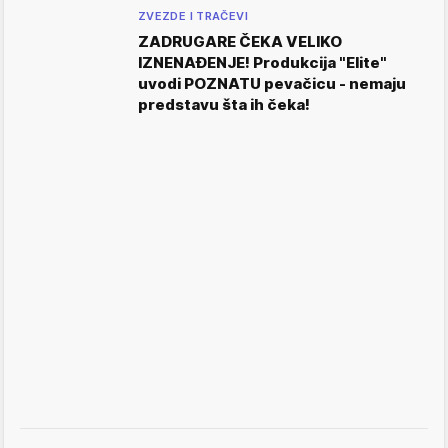
ZVEZDE I TRAČEVI
ZADRUGARE ČEKA VELIKO
IZNENAĐENJE! Produkcija "Elite"
uvodi POZNATU pevačicu - nemaju
predstavu šta ih čeka!