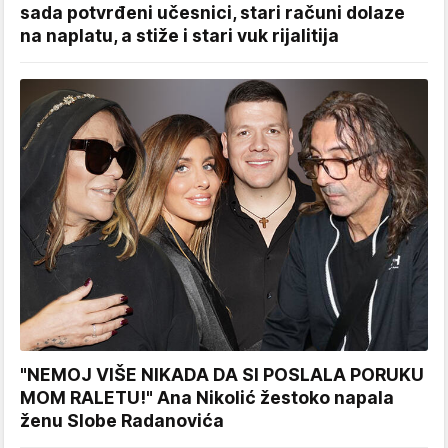
sada potvrđeni učesnici, stari računi dolaze
na naplatu, a stiže i stari vuk rijalitija
"NEMOJ VIŠE NIKADA DA SI POSLALA PORUKU
MOM RALETU!" Ana Nikolić žestoko napala
ženu Slobe Radanovića