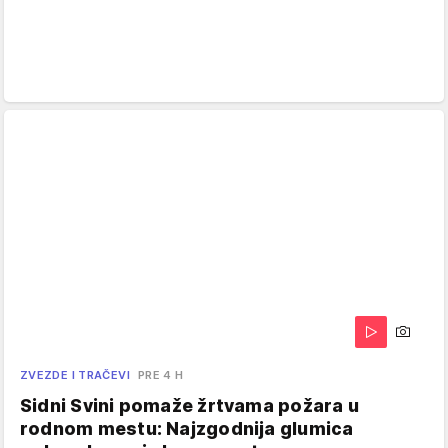
ZVEZDE I TRAČEVI
PRE 4 H
Sidni Svini pomaže žrtvama požara u
rodnom mestu: Najzgodnija glumica