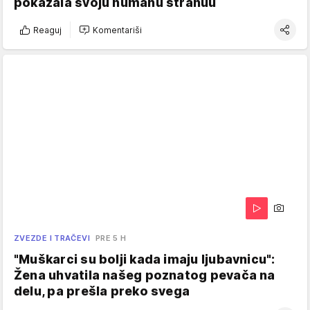
pokazala svoju humanu stranuu
Reaguj
Komentariši
ZVEZDE I TRAČEVI
PRE 5 H
"Muškarci su bolji kada imaju ljubavnicu":
Žena uhvatila našeg poznatog pevača na
delu, pa prešla preko svega