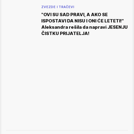
ZVEZDE I TRAČEVI
"OVI SU SAD PRAVI, A AKO SE
ISPOSTAVI DA NISU I ONI ĆE LETETI!"
Aleksandra rešila da napravi JESENJU
ČISTKU PRIJATELJA!