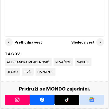
Prethodna vest
Sledeća vest
TAGOVI
ALEKSANDRA MLADENOVIĆ
PEVAČICE
NASILJE
DEČKO
BIVŠI
HAPŠENJE
Pridruži se MONDO zajednici.