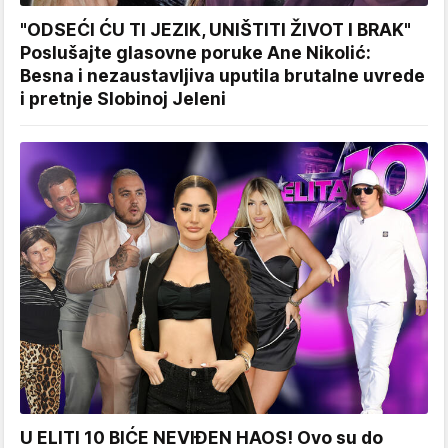
"ODSEĆI ĆU TI JEZIK, UNIŠTITI ŽIVOT I BRAK"
Poslušajte glasovne poruke Ane Nikolić:
Besna i nezaustavljiva uputila brutalne uvrede
i pretnje Slobinoj Jeleni
U ELITI 10 BIĆE NEVIĐEN HAOS! Ovo su do