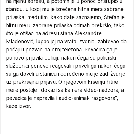
na njenu adresu, a potomn je u ponoć pristupio u
stanicu, u kojoj mu je izrečena hitna mera zabrane
prilaska, međutim, kako dalje saznajemo, Stefan je
hitnu meru zabrane prilaska odmah prekršio, tako
što je otišao na adresu stana Aleksandre
Mladenović, lupao joj na vrata, zvonio, zahtevao da
pričaju i pozvao na broj telefona. Pevačica ga je
ponovo prijavila policiji, nakon čega su policijski
službenici ponovo reagovali i priveli ga nakon čega
su ga doveli u stanicu i određeno mu je zadržvanje
uz prekršajnu prijavu. O njegovom kršenju hitne
mere postoje i dokazi sa kamera video-nadzora, a
pevačica je napravila i audio-snimak razgovora",
kaže izvor.