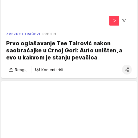
ZVEZDE I TRAČEVI
PRE 2 H
Prvo oglašavanje Tee Tairović nakon
saobraćajke u Crnoj Gori: Auto uništen, a
evo u kakvom je stanju pevačica
Reaguj
Komentariši