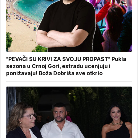
"PEVAČI SU KRIVI ZA SVOJU PROPAST" Pukla
sezona u Crnoj Gori, estradu ucenjuju i
ponižavaju! Boža Dobriša sve otkrio