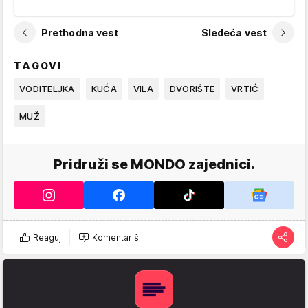
Prethodna vest
Sledeća vest
TAGOVI
VODITELJKA
KUĆA
VILA
DVORIŠTE
VRTIĆ
MUŽ
Pridruži se MONDO zajednici.
Reaguj
Komentariši