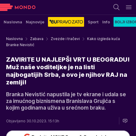
Naslovna
Najnovije
Sport
Info
Naslovna
Zabava
Zvezde i tračevi
Kako izgleda kuća
Branke Nevistić
ZAVIRITE U NAJLEPŠI VRT U BEOGRADU!
Muž naše voditeljke je na listi
najbogatijih Srba, a ovo je njihov RAJ na
zemlji!
Branka Nevistić napustila je tv ekrane i udala se
za imućnog biznismena Branislava Grujića s
kojim godinama uživa u srećnom braku.
Objavljeno 30.10.2023. 15:13h