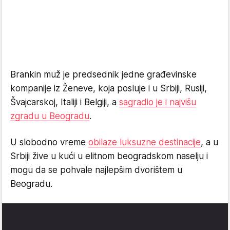
Brankin muž je predsednik jedne građevinske
kompanije iz Ženeve, koja posluje i u Srbiji, Rusiji,
Švajcarskoj, Italiji i Belgiji, a
sagradio je i najvišu
zgradu u Beogradu
.
U slobodno vreme
obilaze luksuzne destinacije
, a u
Srbiji žive u kući u elitnom beogradskom naselju i
mogu da se pohvale najlepšim dvorištem u
Beogradu.