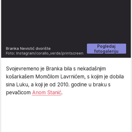
Pogledaj
Branka Nevistić dvorište
fotogaleriju
Foto: Instagram/corallo_verde/printscreen
Svojevremeno je Branka bila s nekadašnjim
košarkašem Momčilom Lavrnićem, s kojim je dobila
sina Luku, a koji je od 2010. godine u braku s
pevačicom
Anom Stanić
.