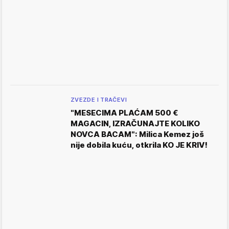
ZVEZDE I TRAČEVI
"MESECIMA PLAĆAM 500 €
MAGACIN, IZRAČUNAJTE KOLIKO
NOVCA BACAM": Milica Kemez još
nije dobila kuću, otkrila KO JE KRIV!