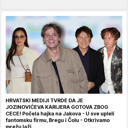
HRVATSKI MEDIJI TVRDE DA JE
JOZINOVIĆEVA KARIJERA GOTOVA ZBOG
CECE! Počela hajka na Jakova - U sve upleli
fantomsku firmu, Bregu i Čolu - Otkrivamo
mrežu laži