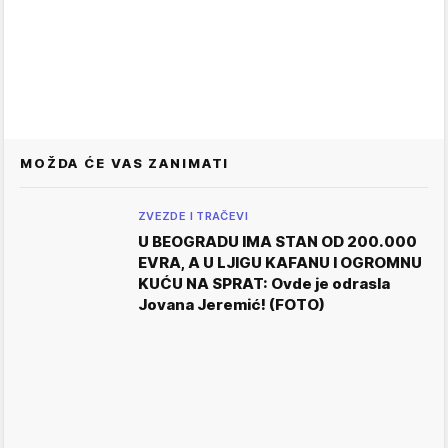
MOŽDA ĆE VAS ZANIMATI
ZVEZDE I TRAČEVI
U BEOGRADU IMA STAN OD 200.000
EVRA, A U LJIGU KAFANU I OGROMNU
KUĆU NA SPRAT: Ovde je odrasla
Jovana Jeremić! (FOTO)