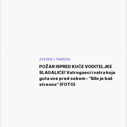
ZVEZDE I TRAČEVI
POŽAR ISPRED KUĆE VODITELJKE
SLAGALICE! Vatrogasci i vatra koja
guta sve pred sobom - "Bilo je baš
stresno" (FOTO)