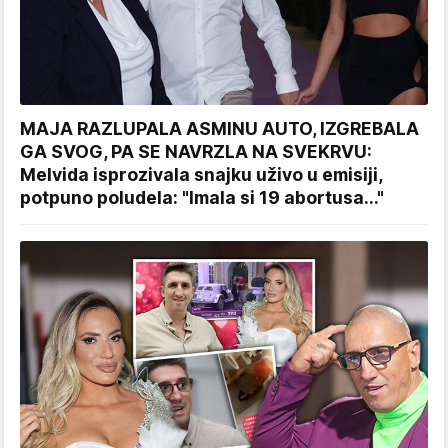
MAJA RAZLUPALA ASMINU AUTO, IZGREBALA
GA SVOG, PA SE NAVRZLA NA SVEKRVU:
Melvida isprozivala snajku uživo u emisiji,
potpuno poludela: "Imala si 19 abortusa..."