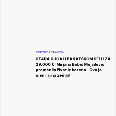
ZVEZDE I TRAČEVI
STARA KUĆA U BANATSKOM SELU ZA
29.000 €! Mirjana Bobić Mojsilović
promenila život iz korena - Ovo je
njen raj na zemlji!