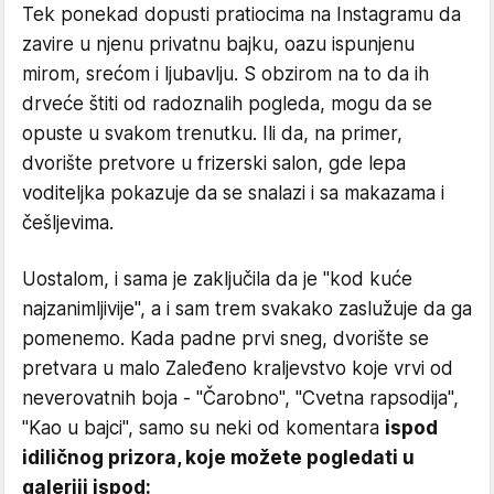
Tek ponekad dopusti pratiocima na Instagramu da
zavire u njenu privatnu bajku, oazu ispunjenu
mirom, srećom i ljubavlju. S obzirom na to da ih
drveće štiti od radoznalih pogleda, mogu da se
opuste u svakom trenutku. Ili da, na primer,
dvorište pretvore u frizerski salon, gde lepa
voditeljka pokazuje da se snalazi i sa makazama i
češljevima.
Uostalom, i sama je zaključila da je "kod kuće
najzanimljivije", a i sam trem svakako zaslužuje da ga
pomenemo. Kada padne prvi sneg, dvorište se
pretvara u malo Zaleđeno kraljevstvo koje vrvi od
neverovatnih boja - "Čarobno", "Cvetna rapsodija",
"Kao u bajci", samo su neki od komentara
ispod
idiličnog prizora, koje možete pogledati u
galeriji ispod: