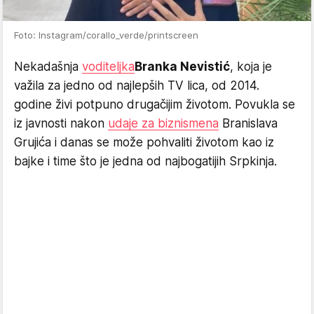
Foto: Instagram/corallo_verde/printscreen
Nekadašnja
voditeljka
Branka Nevistić
, koja je
važila za jedno od najlepših TV lica, od 2014.
godine živi potpuno drugačijim životom. Povukla se
iz javnosti nakon
udaje za biznismena
Branislava
Grujića i danas se može pohvaliti životom kao iz
bajke i time što je jedna od najbogatijih Srpkinja.