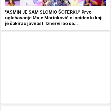
"ASMIN JE SAM SLOMIO ŠOFERKU" Prvo
oglašavanje Maje Marinković o incidentu koji
je šokirao javnost: Iznervirao se...