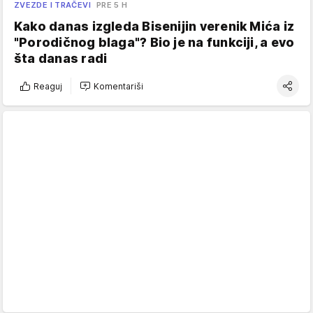
ZVEZDE I TRAČEVI
PRE 5 H
Kako danas izgleda Bisenijin verenik Mića iz
"Porodičnog blaga"? Bio je na funkciji, a evo
šta danas radi
Reaguj
Komentariši