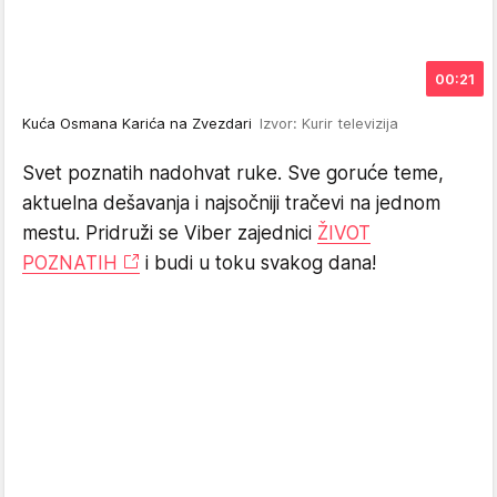
00:21
Kuća Osmana Karića na Zvezdari
Izvor: Kurir televizija
Svet poznatih nadohvat ruke. Sve goruće teme,
aktuelna dešavanja i najsočniji tračevi na jednom
mestu. Pridruži se Viber zajednici
ŽIVOT
POZNATIH
i budi u toku svakog dana!