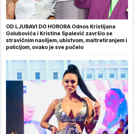
OD LJUBAVI DO HORORA Odnos Kristijana
Golubovića i Kristine Spalević završio se
stravičnim nasiljem, ubistvom, maltretiranjem i
policijom, ovako je sve počelo