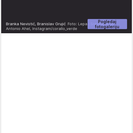
Pogledaj
Branka Nevistić, Branislav Grujić
Foto: Lepa i Srecna, ATA /
fotogaleriju
Antonio Ahel, Instagram/corallo_verde