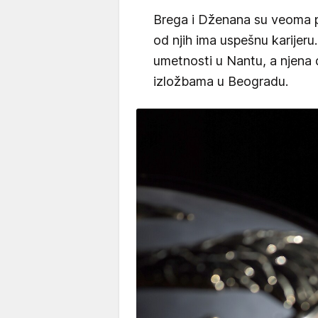
Brega i Dženana su veoma p
od njih ima uspešnu karijeru.
umetnosti u Nantu, a njena 
izložbama u Beogradu.