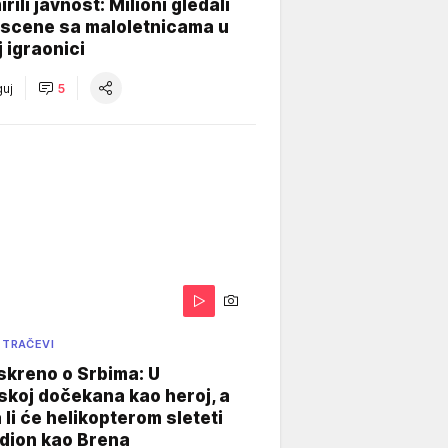
rili javnost: Milioni gledali
 scene sa maloletnicama u
j igraonici
uj
5
 TRAČEVI
skreno o Srbima: U
koj dočekana kao heroj, a
 li će helikopterom sleteti
dion kao Brena