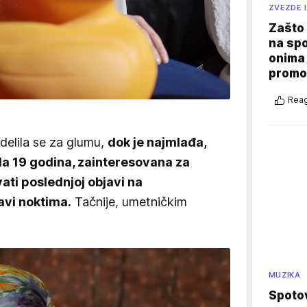
ZVEZDE I
Zašto 
na sp
onima 
promo
Reag
delila se za glumu,
dok je najmlađa,
ila 19 godina, zainteresovana za
vati poslednjoj objavi na
avi noktima.
Tačnije, umetničkim
MUZIKA
Spotov