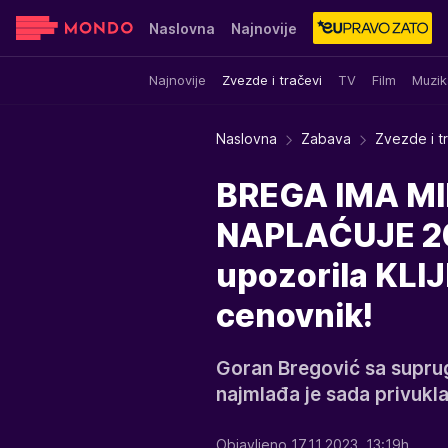
Naslovna
Najnovije
Najnovije
Zvezde i tračevi
TV
Film
Muzik
Sensa
Stvar ukusa
Yumama
Naslovna
Zabava
Zvezde i t
BREGA IMA MI
NAPLAĆUJE 20
upozorila KLIJ
cenovnik!
Goran Bregović sa supru
najmlađa je sada privukla
Objavljeno 17.11.2023. 13:19h