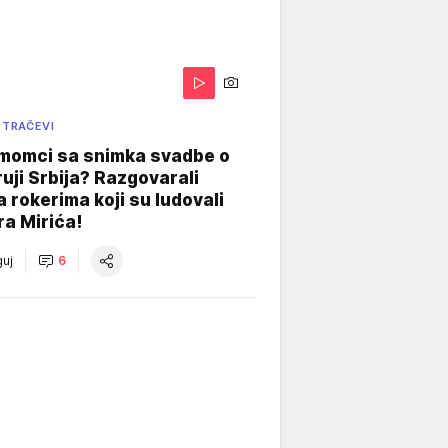
 TRAČEVI
 momci sa snimka svadbe o
uji Srbija? Razgovarali
 rokerima koji su ludovali
ra Mirića!
uj
6