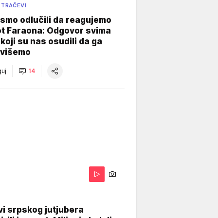
 TRAČEVI
smo odlučili da reagujemo
ot Faraona: Odgovor svima
koji su nas osudili da ga
višemo
uj
14
i srpskog jutjubera