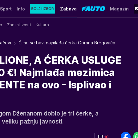
Sport
Info
Zabava
Magazin
a
Zanimljivosti
Kultura
račevi
Čime se bavi najmlađa ćerka Gorana Bregovića
LIONE, A ĆERKA USLUGE
 €! Najmlađa mezimica
ENTE na ovo - Isplivao i
gom Dženanom dobio je tri ćerke, a
 veliku pažnju javnosti.
10