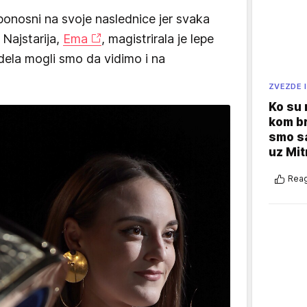
onosni na svoje naslednice jer svaka
 Najstarija,
Ema
, magistrirala je lepe
dela mogli smo da vidimo i na
ZVEZDE I
Ko su
kom br
smo sa
uz Mit
Reag