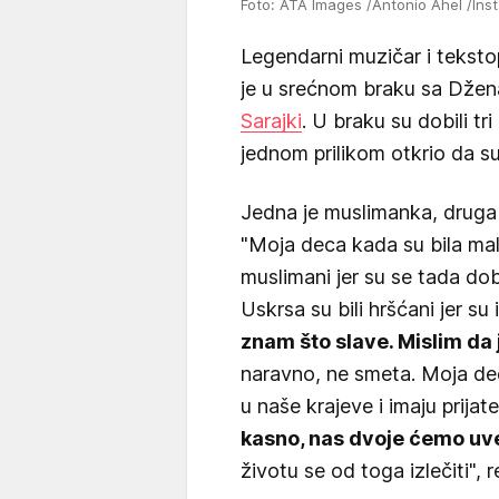
Foto: ATA Images /Antonio Ahel /In
Legendarni muzičar i tekst
je u srećnom braku sa Dže
Sarajki
. U braku su dobili tr
jednom prilikom otkrio da s
Jedna je muslimanka, druga 
"Moja deca kada su bila mal
muslimani jer su se tada dob
Uskrsa su bili hršćani jer su
znam što slave. Mislim da
naravno, ne smeta. Moja dec
u naše krajeve i imaju prijat
kasno, nas dvoje ćemo uvek
životu se od toga izlečiti",