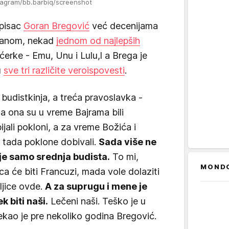
stagram/bb.barbiq/screenshot
opisac
Goran Bregović
već decenijama
nanom, nekad
jednom od najlepših
i ćerke - Emu, Unu i Lulu,l a Brega je
u
sve tri različite veroispovesti
.
budistkinja, a treća pravoslavka -
a ona su u vreme Bajrama bili
ijali pokloni, a za vreme Božića i
 i tada poklone dobivali.
Sada više ne
 je samo srednja budista.
To mi,
MOND
a će biti Francuzi, mada vole dolaziti
eljice ovde.
A za suprugu i mene je
 biti naši.
Lečeni naši. Teško je u
 rekao je pre nekoliko godina Bregović.