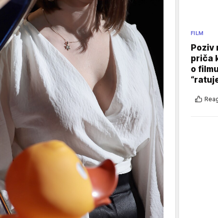
FILM
Poziv 
priča 
o film
“ratuj
Reag