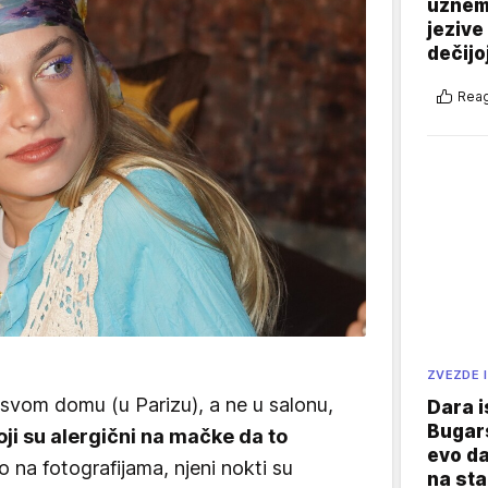
uznemi
jezive
dečijo
Reag
ZVEZDE I
 svom domu (u Parizu), a ne u salonu,
Dara i
Bugars
koji su alergični na mačke da to
evo da
 na fotografijama, njeni nokti su
na sta