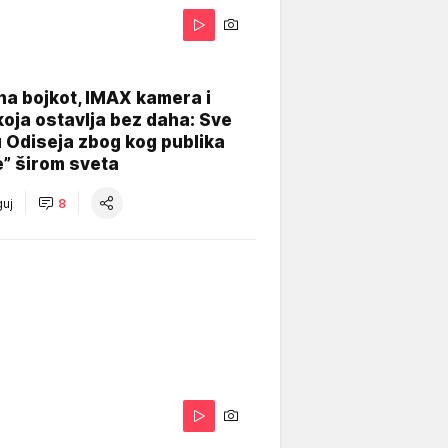
na bojkot, IMAX kamera i
koja ostavlja bez daha: Sve
u Odiseja zbog kog publika
e” širom sveta
uj
8