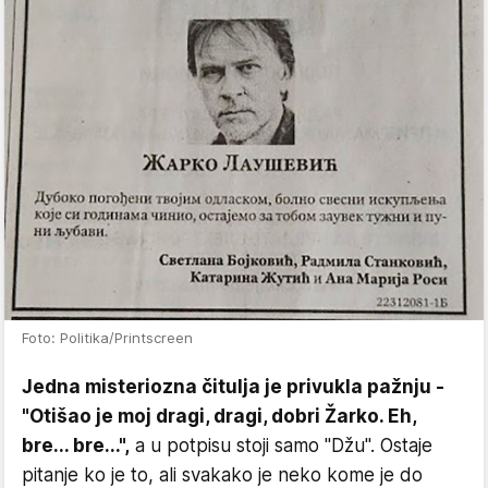
Foto: Politika/Printscreen
Jedna misteriozna čitulja je privukla pažnju -
"Otišao je moj dragi, dragi, dobri Žarko. Eh,
bre... bre...",
a u potpisu stoji samo "Džu". Ostaje
pitanje ko je to, ali svakako je neko kome je do