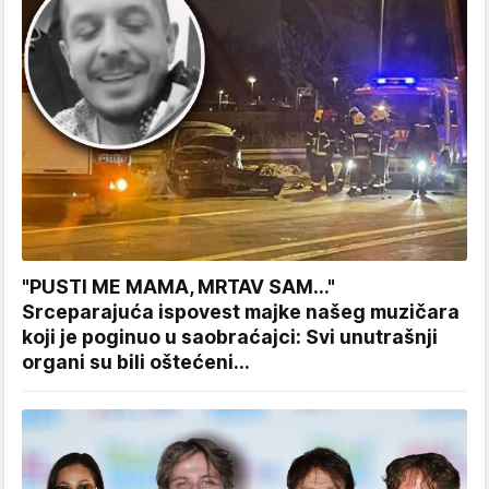
"PUSTI ME MAMA, MRTAV SAM..."
Srceparajuća ispovest majke našeg muzičara
koji je poginuo u saobraćajci: Svi unutrašnji
organi su bili oštećeni...