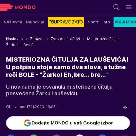
Naslovna
Najnovije
Sport
Info
Naslovna
Zabava
Zvezde i tračevi
Misteriozna čitulja
Žarku Lauševiću
MISTERIOZNA ČITULJA ZA LAUŠEVIĆA!
U potpisu stoje samo dva slova, a tužne
reči BOLE - "Žarko! Eh, bre... bre..."
U novinama je osvanula misteriozna čitulja
posvećena Žarku Lauševiću.
Objavljeno 17.11.2023. 16:05h
Dodajte MONDO u vaš Google izbor