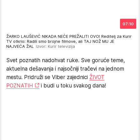
07:10
ŽARKO LAUŠEVIĆ NIKADA NEĆE PREŽALITI OVO! Reditelj za Kurir
TV otkrio: Radili smo brojne filmove, ali TAJ NOŽ MU JE
NAJVEĆA ŽAL
Izvor: Kurir televizija
Svet poznatih nadohvat ruke. Sve goruće teme,
aktuelna dešavanja i najsočniji tračevi na jednom
mestu. Pridruži se Viber zajednici
ŽIVOT
POZNATIH
i budi u toku svakog dana!