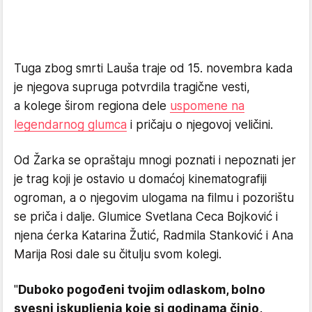
Tuga zbog smrti Lauša traje od 15. novembra kada
je njegova supruga potvrdila tragične vesti,
a kolege širom regiona dele
uspomene na
legendarnog glumca
i pričaju o njegovoj veličini.
Od Žarka se opraštaju mnogi poznati i nepoznati jer
je trag koji je ostavio u domaćoj kinematografiji
ogroman, a o njegovim ulogama na filmu i pozorištu
se priča i dalje. Glumice Svetlana Ceca Bojković i
njena ćerka Katarina Žutić, Radmila Stanković i Ana
Marija Rosi dale su čitulju svom kolegi.
"
Duboko pogođeni tvojim odlaskom, bolno
svesni iskupljenja koje si godinama činio,