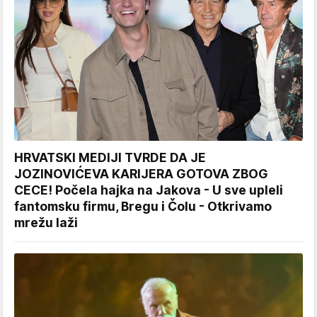
HRVATSKI MEDIJI TVRDE DA JE
JOZINOVIĆEVA KARIJERA GOTOVA ZBOG
CECE! Počela hajka na Jakova - U sve upleli
fantomsku firmu, Bregu i Čolu - Otkrivamo
mrežu laži