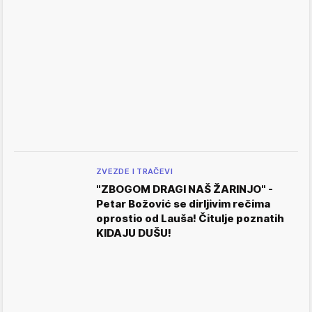
ZVEZDE I TRAČEVI
"ZBOGOM DRAGI NAŠ ŽARINJO" -
Petar Božović se dirljivim rečima
oprostio od Lauša! Čitulje poznatih
KIDAJU DUŠU!