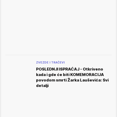
ZVEZDE I TRAČEVI
POSLEDNJI ISPRAĆAJ - Otkriveno
kada i gde će biti KOMEMORACIJA
povodom smrti Žarka Lauševića: Svi
detalji