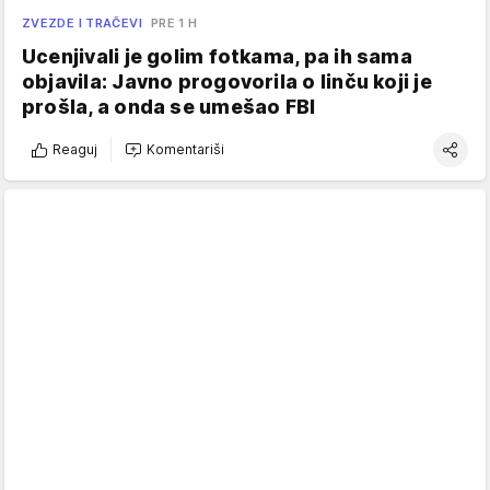
ZVEZDE I TRAČEVI
PRE 1 H
Ucenjivali je golim fotkama, pa ih sama
objavila: Javno progovorila o linču koji je
prošla, a onda se umešao FBI
Reaguj
Komentariši