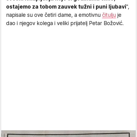
ostajemo za tobom zauvek tužni i puni ljubavi
",
napisale su ove četiri dame, a emotivnu
čitulju
je
dao i njegov kolega i veliki prijatelj Petar Božović.