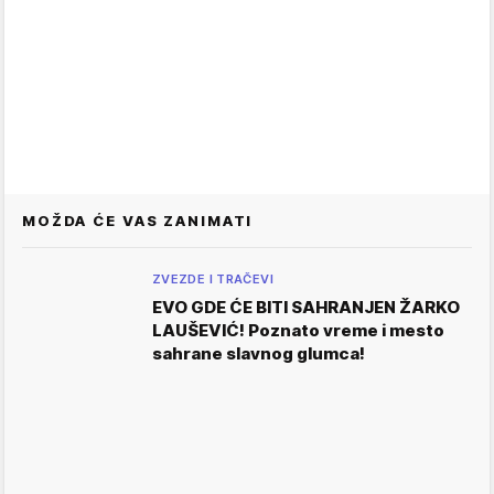
MOŽDA ĆE VAS ZANIMATI
ZVEZDE I TRAČEVI
EVO GDE ĆE BITI SAHRANJEN ŽARKO
LAUŠEVIĆ! Poznato vreme i mesto
sahrane slavnog glumca!