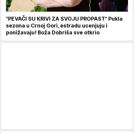
"PEVAČI SU KRIVI ZA SVOJU PROPAST" Pukla
sezona u Crnoj Gori, estradu ucenjuju i
ponižavaju! Boža Dobriša sve otkrio