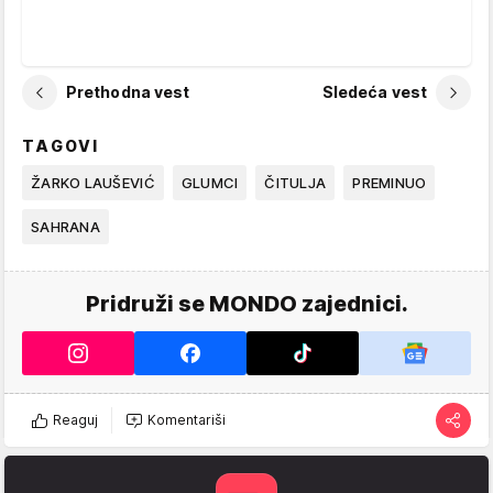
Prethodna vest
Sledeća vest
TAGOVI
ŽARKO LAUŠEVIĆ
GLUMCI
ČITULJA
PREMINUO
SAHRANA
Pridruži se MONDO zajednici.
Reaguj
Komentariši