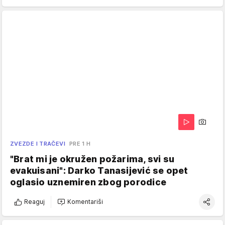
ZVEZDE I TRAČEVI
PRE 1 H
"Brat mi je okružen požarima, svi su
evakuisani": Darko Tanasijević se opet
oglasio uznemiren zbog porodice
Reaguj
Komentariši