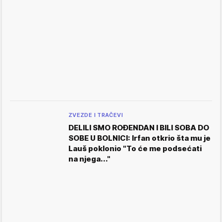
ZVEZDE I TRAČEVI
DELILI SMO ROĐENDAN I BILI SOBA DO
SOBE U BOLNICI: Irfan otkrio šta mu je
Lauš poklonio "To će me podsećati
na njega..."