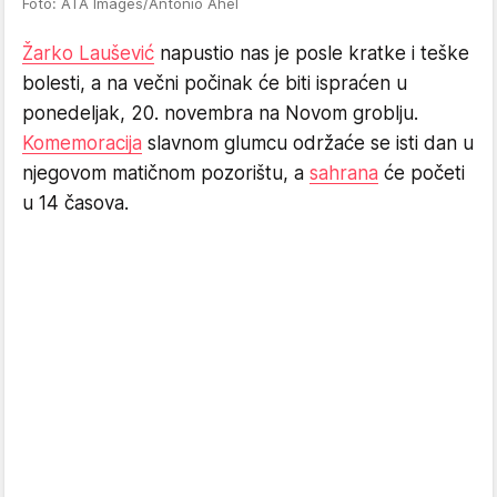
Foto: ATA Images/Antonio Ahel
Žarko Laušević
napustio nas je posle kratke i teške
bolesti, a na večni počinak će biti ispraćen u
ponedeljak, 20. novembra na Novom groblju.
Komemoracija
slavnom glumcu održaće se isti dan u
njegovom matičnom pozorištu, a
sahrana
će početi
u 14 časova.