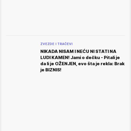
ZVEZDE I TRAČEVI
NIKADA NISAM I NEĆU NI STATI NA
LUDI KAMEN! Jami o dečku - Pitali je
da li je OŽENJEN, evo šta je rekla: Brak
je BIZNIS!