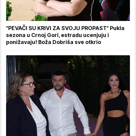
"PEVAČI SU KRIVI ZA SVOJU PROPAST" Pukla
sezona u Crnoj Gori, estradu ucenjuju i
ponižavaju! Boža Dobriša sve otkrio