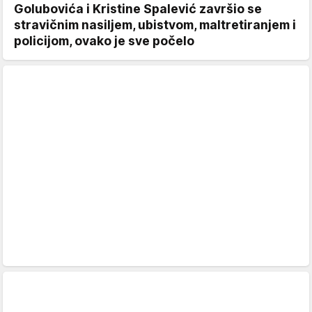
Golubovića i Kristine Spalević završio se
stravičnim nasiljem, ubistvom, maltretiranjem i
policijom, ovako je sve počelo