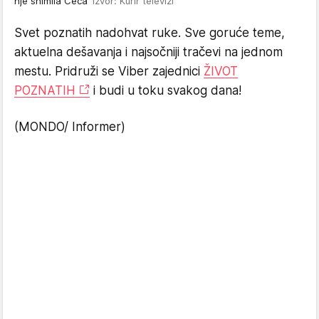
nje snimila Ceca
Izvor: Kurir televizi
Svet poznatih nadohvat ruke. Sve goruće teme,
aktuelna dešavanja i najsočniji tračevi na jednom
mestu. Pridruži se Viber zajednici
ŽIVOT
POZNATIH
i budi u toku svakog dana!
(MONDO/ Informer)