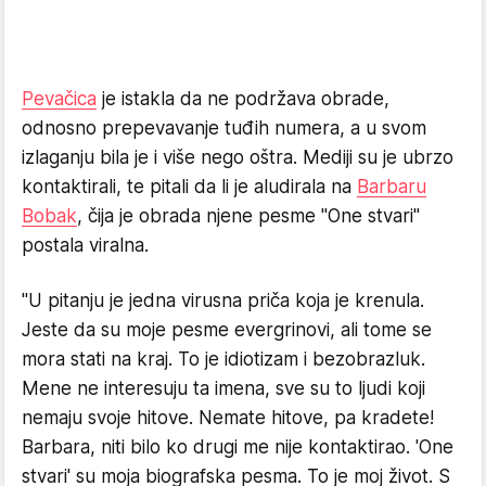
Pevačica
je istakla da ne podržava obrade,
odnosno prepevavanje tuđih numera, a u svom
izlaganju bila je i više nego oštra. Mediji su je ubrzo
kontaktirali, te pitali da li je aludirala na
Barbaru
Bobak
, čija je obrada njene pesme "One stvari"
postala viralna.
"U pitanju je jedna virusna priča koja je krenula.
Jeste da su moje pesme evergrinovi, ali tome se
mora stati na kraj. To je idiotizam i bezobrazluk.
Mene ne interesuju ta imena, sve su to ljudi koji
nemaju svoje hitove. Nemate hitove, pa kradete!
Barbara, niti bilo ko drugi me nije kontaktirao. 'One
stvari' su moja biografska pesma. To je moj život. S