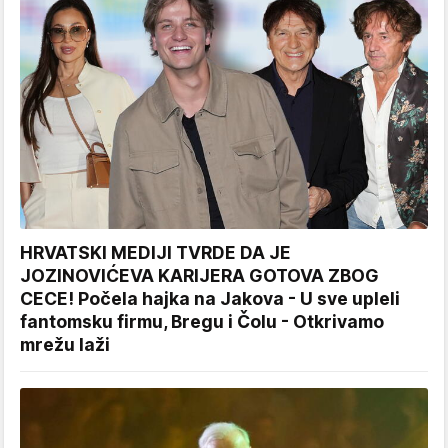
HRVATSKI MEDIJI TVRDE DA JE
JOZINOVIĆEVA KARIJERA GOTOVA ZBOG
CECE! Počela hajka na Jakova - U sve upleli
fantomsku firmu, Bregu i Čolu - Otkrivamo
mrežu laži