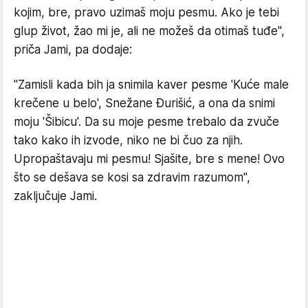
kojim, bre, pravo uzimaš moju pesmu. Ako je tebi
glup život, žao mi je, ali ne možeš da otimaš tuđe",
priča Jami, pa dodaje:
"Zamisli kada bih ja snimila kaver pesme 'Kuće male
krečene u belo', Snežane Đurišić, a ona da snimi
moju 'Šibicu'. Da su moje pesme trebalo da zvuče
tako kako ih izvode, niko ne bi čuo za njih.
Upropaštavaju mi pesmu! Sjašite, bre s mene! Ovo
što se dešava se kosi sa zdravim razumom",
zaključuje Jami.