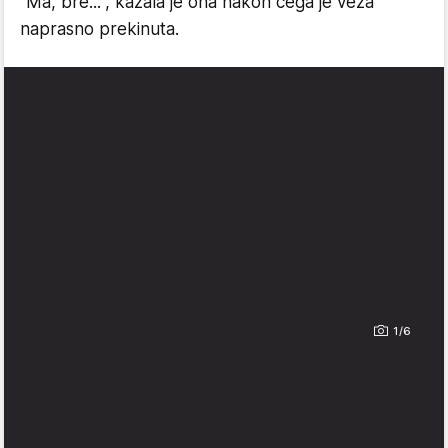
"Ma, bre...", kazala je ona nakon čega je veza
naprasno prekinuta.
1/6