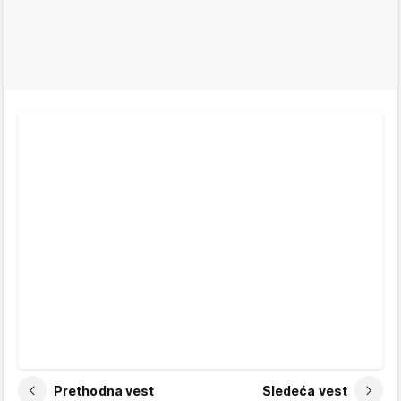
Prethodna vest
Sledeća vest