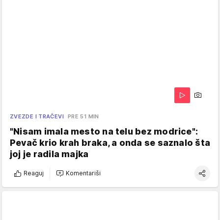
ZVEZDE I TRAČEVI
PRE 51 MIN
"Nisam imala mesto na telu bez modrice":
Pevač krio krah braka, a onda se saznalo šta
joj je radila majka
Reaguj
Komentariši