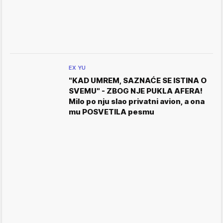
EX YU
"KAD UMREM, SAZNAĆE SE ISTINA O
SVEMU" - ZBOG NJE PUKLA AFERA!
Milo po nju slao privatni avion, a ona
mu POSVETILA pesmu