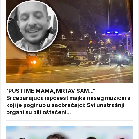
"PUSTI ME MAMA, MRTAV SAM..."
Srceparajuća ispovest majke našeg muzičara
koji je poginuo u saobraćajci: Svi unutrašnji
organi su bili oštećeni...