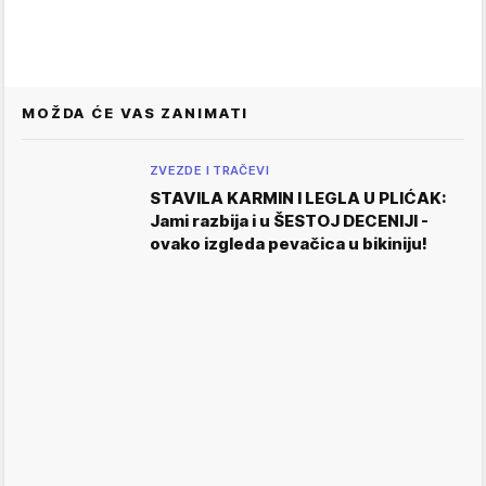
MOŽDA ĆE VAS ZANIMATI
ZVEZDE I TRAČEVI
STAVILA KARMIN I LEGLA U PLIĆAK:
Jami razbija i u ŠESTOJ DECENIJI -
ovako izgleda pevačica u bikiniju!