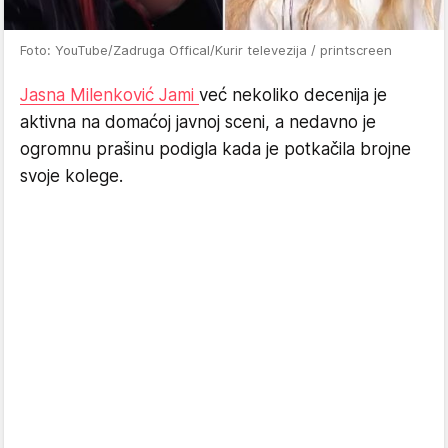
Foto: YouTube/Zadruga Offical/Kurir televezija / printscreen
Jasna Milenković Jami
već nekoliko decenija je
aktivna na domaćoj javnoj sceni, a nedavno je
ogromnu prašinu podigla kada je potkačila brojne
svoje kolege.