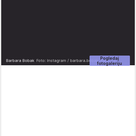
Pogledaj
Barbara Bobak
Foto: Instagram / barbara.bobak, Kurir TV
fotogaleriju