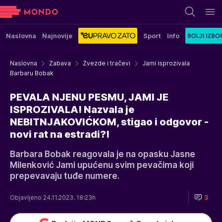
Naslovna
Najnovije
Sport
Info
Naslovna
Zabava
Zvezde i tračevi
Jami isprozivala
Barbaru Bobak
PEVALA NJENU PESMU, JAMI JE
ISPROZIVALA! Nazvala je
NEBITNJAKOVIĆKOM, stigao i odgovor -
novi rat na estradi?!
Barbara Bobak reagovala je na opasku Jasne
Milenković Jami upućenu svim pevačima koji
prepevavaju tuđe numere.
Objavljeno 24.11.2023. 18:23h
3