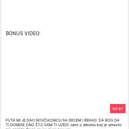
BONUS VIDEO:
02:07
FUTA MI JE DAO NOVČACNICU SA SRCEM I REKAO: DA BOG DA
TI DONESE ONO ŠTO SAM TI UZEO! Jami o albumu koji je umesto