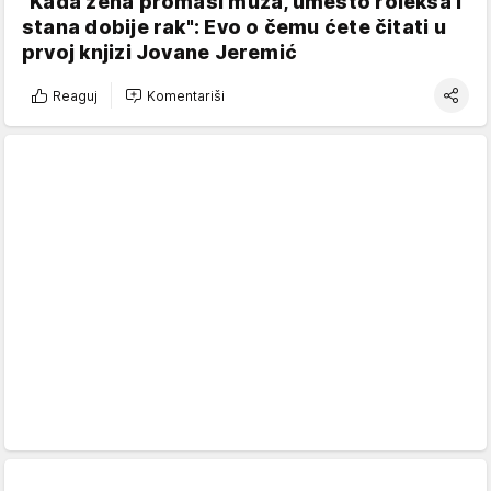
"Kada žena promaši muža, umesto roleksa i
stana dobije rak": Evo o čemu ćete čitati u
prvoj knjizi Jovane Jeremić
Reaguj
Komentariši