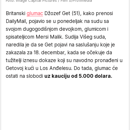
Foto: Image Capital Pictures / Film S/Profimedia
Britanski
glumac
Džozef Get (51), kako prenosi
DailyMail, pojavio se u ponedeljak na sudu sa
svojom dugogodišnjom devojkom, glumicom i
spisateljicom Mersi Malik. Sudija Višeg suda,
naredila je da se Get pojavi na saslušanju koje je
zakazala za 18. decembar, kada se očekuje da
tužitelji iznesu dokaze koji su navodno pronađeni u
Getovoj kući u Los Anđelesu. Do tada, glumac će
ostati na slobodi
uz kauciju od 5.000 dolara.