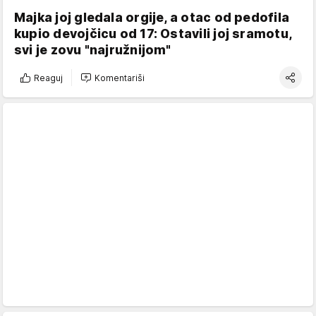
Majka joj gledala orgije, a otac od pedofila
kupio devojčicu od 17: Ostavili joj sramotu,
svi je zovu "najružnijom"
Reaguj
Komentariši