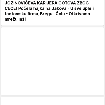
JOZINOVIĆEVA KARIJERA GOTOVA ZBOG
CECE! Počela hajka na Jakova - U sve upleli
fantomsku firmu, Bregu i Čolu - Otkrivamo
mrežu laži