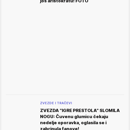
još aristokratu! FOTO
ZVEZDE I TRAČEVI
ZVEZDA "IGRE PRESTOLA" SLOMILA
NOGU: Čuvenu glumicu čekaju
nedelje oporavka, oglasila se i
zabrinula fanove!