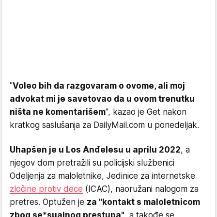
"
Voleo bih da razgovaram o ovome, ali moj
advokat mi je savetovao da u ovom trenutku
ništa ne komentarišem
", kazao je Get nakon
kratkog saslušanja za DailyMail.com u ponedeljak.
Uhapšen je u Los Anđelesu u aprilu 2022
, a
njegov dom pretražili su policijski službenici
Odeljenja za maloletnike, Jedinice za internetske
zločine protiv dece
(ICAC), naoružani nalogom za
pretres. Optužen je
za "kontakt s maloletnicom
zbog se*sualnog prestupa"
, a takođe se