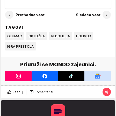
Prethodna vest
Sledeća vest
TAGOVI
GLUMAC
OPTUŽBA
PEDOFILIJA
HOLIVUD
IGRA PRESTOLA
Pridruži se MONDO zajednici.
Reaguj
Komentariši