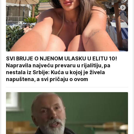
SVI BRUJE O NJENOM ULASKU U ELITU 10!
Napravila najveću prevaru u rijalitiju, pa
nestala iz Srbije: Kuća u kojoj je živela
napuštena, a svi pričaju o ovom