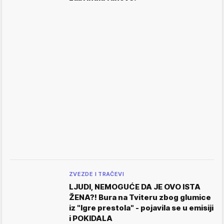
ZVEZDE I TRAČEVI
LJUDI, NEMOGUĆE DA JE OVO ISTA
ŽENA?! Bura na Tviteru zbog glumice
iz "Igre prestola" - pojavila se u emisiji
i POKIDALA