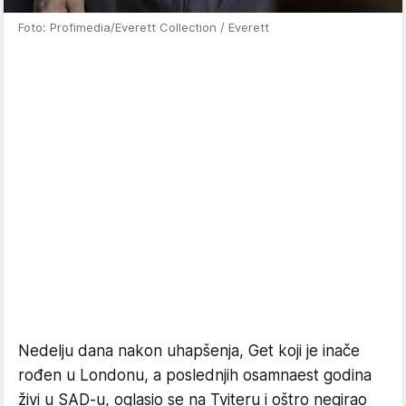
Foto: Profimedia/Everett Collection / Everett
Nedelju dana nakon uhapšenja, Get koji je inače
rođen u Londonu, a poslednjih osamnaest godina
živi u SAD-u, oglasio se na Tviteru i oštro negirao