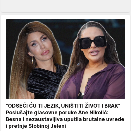
"ODSEĆI ĆU TI JEZIK, UNIŠTITI ŽIVOT I BRAK"
Poslušajte glasovne poruke Ane Nikolić:
Besna i nezaustavljiva uputila brutalne uvrede
i pretnje Slobinoj Jeleni