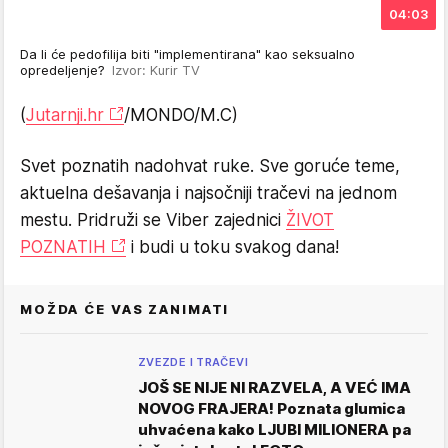
04:03
Da li će pedofilija biti "implementirana" kao seksualno
opredeljenje?
Izvor: Kurir TV
(
Jutarnji.hr
/MONDO/M.C)
Svet poznatih nadohvat ruke. Sve goruće teme,
aktuelna dešavanja i najsočniji tračevi na jednom
mestu. Pridruži se Viber zajednici
ŽIVOT
POZNATIH
i budi u toku svakog dana!
MOŽDA ĆE VAS ZANIMATI
ZVEZDE I TRAČEVI
JOŠ SE NIJE NI RAZVELA, A VEĆ IMA
NOVOG FRAJERA! Poznata glumica
uhvaćena kako LJUBI MILIONERA pa