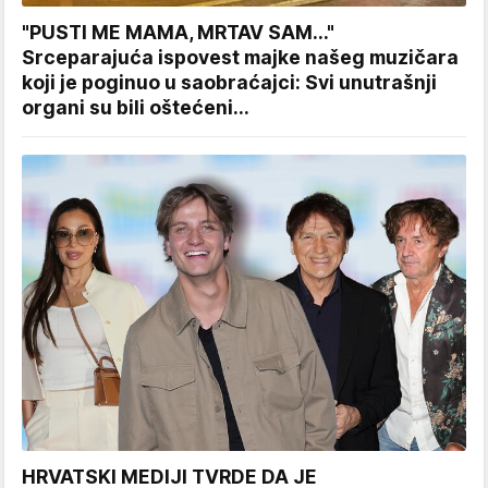
"PUSTI ME MAMA, MRTAV SAM..."
Srceparajuća ispovest majke našeg muzičara
koji je poginuo u saobraćajci: Svi unutrašnji
organi su bili oštećeni...
HRVATSKI MEDIJI TVRDE DA JE