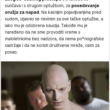
suočava i s drugom optužbom, za
posedovanje
oružja za napad
. Na kasnijim pojavljivanjima pred
sudom, izjasnio se nevinim za sve tačke optužbe, a
iako mu je odobrena kaucija. Takođe mu je
naređeno da ne sme provoditi vreme s
maloletnicima bez nadzora, da nema po*nografske
sadržaje i da ne koristi društvene mreže, osim za
posao.