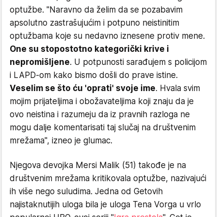
optužbe. "Naravno da želim da se pozabavim
apsolutno zastrašujućim i potpuno neistinitim
optužbama koje su nedavno iznesene protiv mene.
One su stopostotno kategorički krive i
nepromišljene
. U potpunosti sarađujem s policijom
i LAPD-om kako bismo došli do prave istine.
Veselim se što ću 'oprati' svoje ime
. Hvala svim
mojim prijateljima i obožavateljima koji znaju da je
ovo neistina i razumeju da iz pravnih razloga ne
mogu dalje komentarisati taj slučaj na društvenim
mrežama", izneo je glumac.
Njegova devojka Mersi Malik (51) takođe je na
društvenim mrežama kritikovala optužbe, nazivajući
ih više nego suludima. Jedna od Getovih
najistaknutijih uloga bila je uloga Tena Vorga u vrlo