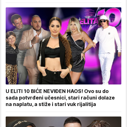
U ELITI 10 BIĆE NEVIĐEN HAOS! Ovo su do
sada potvrđeni učesnici, stari računi dolaze
na naplatu, a stiže i stari vuk rijalitija