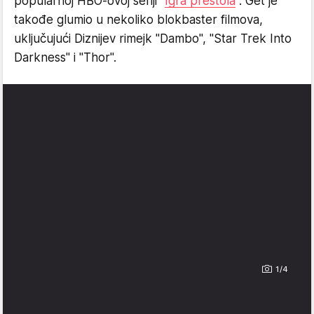
popularnoj HBO-ovoj seriji "
Igra prestola
". Get je
takođe glumio u nekoliko blokbaster filmova,
uključujući Diznijev rimejk "Dambo", "Star Trek Into
Darkness" i "Thor".
1/4