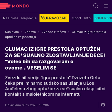
Naslovna
Najnovije
Sport
Info
Naslovna
Zabava
Zvezde i tračevi
Glumac iz Igre prestola
optužen za pedofiliju
GLUMAC IZ IGRE PRESTOLA OPTUŽEN
ZA SE*SUALNO ZLOSTAVLJANJE DECE!
"Voleo bih da razgovaram o
ovome...VESELIM SE"
Zvezdu hit serije "Igra prestola" Džozefa Geta
čeka preliminarno sudsko saslušanje u Los
Anđelesu zbog optužbe za se*sualno eksplicitni
kontakt s maloletnicom na internetu.
Objavljeno 05.12.2023. 18:20h