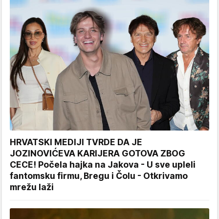
HRVATSKI MEDIJI TVRDE DA JE
JOZINOVIĆEVA KARIJERA GOTOVA ZBOG
CECE! Počela hajka na Jakova - U sve upleli
fantomsku firmu, Bregu i Čolu - Otkrivamo
mrežu laži