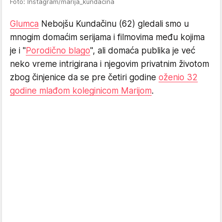
Foto: Instagram/marija_kundacina
Glumca
Nebojšu Kundačinu (62) gledali smo u
mnogim domaćim serijama i filmovima među kojima
je i "
Porodično blago
", ali domaća publika je već
neko vreme intrigirana i njegovim privatnim životom
zbog činjenice da se pre četiri godine
oženio 32
godine mlađom koleginicom Marijom
.