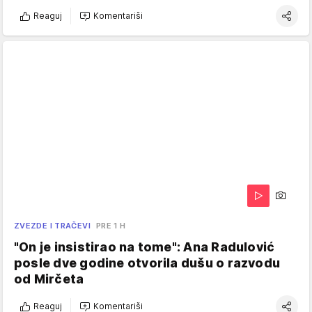
Reaguj
Komentariši
ZVEZDE I TRAČEVI
PRE 1 H
"On je insistirao na tome": Ana Radulović
posle dve godine otvorila dušu o razvodu
od Mirčeta
Reaguj
Komentariši