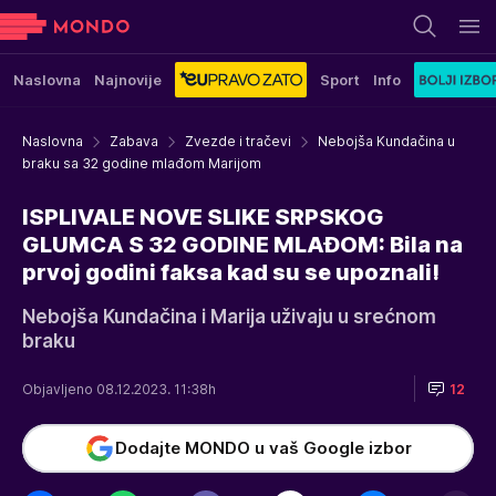
Naslovna
Najnovije
Sport
Info
Naslovna
Zabava
Zvezde i tračevi
Nebojša Kundačina u
braku sa 32 godine mlađom Marijom
ISPLIVALE NOVE SLIKE SRPSKOG
GLUMCA S 32 GODINE MLAĐOM: Bila na
prvoj godini faksa kad su se upoznali!
Nebojša Kundačina i Marija uživaju u srećnom
braku
Objavljeno 08.12.2023. 11:38h
12
Dodajte MONDO u vaš Google izbor