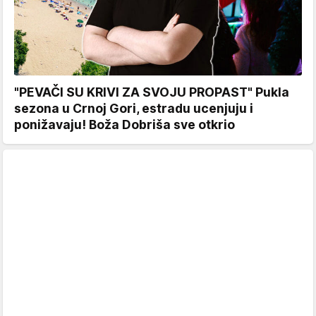
"PEVAČI SU KRIVI ZA SVOJU PROPAST" Pukla
sezona u Crnoj Gori, estradu ucenjuju i
ponižavaju! Boža Dobriša sve otkrio