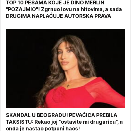
TOP 10 PESAMA KOJE JE DINO MERLIN
"POZAJMIO"! Zgrnuo lovu na hitovima, a sada
DRUGIMA NAPLAĆUJE AUTORSKA PRAVA
SKANDAL U BEOGRADU! PEVAČICA PREBILA
TAKSISTU: Rekao joj "ostavite mi drugaricu", a
onda je nastao potpuni haos!