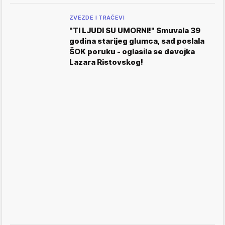
ZVEZDE I TRAČEVI
"TI LJUDI SU UMORNI!" Smuvala 39
godina starijeg glumca, sad poslala
ŠOK poruku - oglasila se devojka
Lazara Ristovskog!