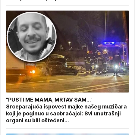
"PUSTI ME MAMA, MRTAV SAM..."
Srceparajuća ispovest majke našeg muzičara
koji je poginuo u saobraćajci: Svi unutrašnji
organi su bili oštećeni...