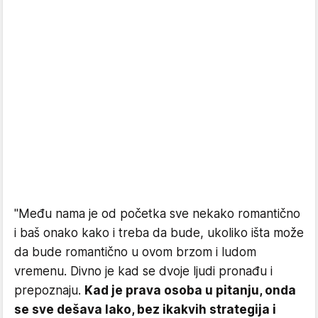
"Među nama je od početka sve nekako romantično
i baš onako kako i treba da bude, ukoliko išta može
da bude romantično u ovom brzom i ludom
vremenu. Divno je kad se dvoje ljudi pronađu i
prepoznaju.
Kad je prava osoba u pitanju, onda
se sve dešava lako, bez ikakvih strategija i