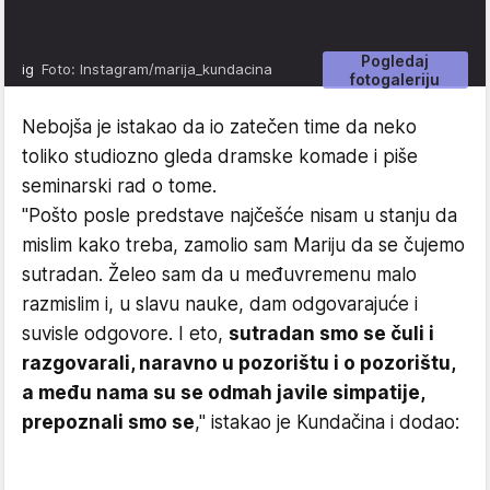
Pogledaj
ig
Foto: Instagram/marija_kundacina
fotogaleriju
Nebojša je istakao da io zatečen time da neko
toliko studiozno gleda dramske komade i piše
seminarski rad o tome.
"Pošto posle predstave najčešće nisam u stanju da
mislim kako treba, zamolio sam Mariju da se čujemo
sutradan. Želeo sam da u međuvremenu malo
razmislim i, u slavu nauke, dam odgovarajuće i
suvisle odgovore. I eto,
sutradan smo se čuli i
razgovarali, naravno u pozorištu i o pozorištu,
a među nama su se odmah javile simpatije,
prepoznali smo se
," istakao je Kundačina i dodao: