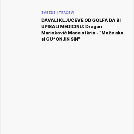
ZVEZDE I TRAČEVI
DAVALI KLJUČEVE OD GOLFA DA BI
UPISALI MEDICINU: Dragan
Marinković Maca otkrio - "Može ako
si GU*ONJIN SIN"