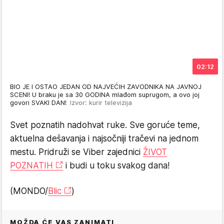
02:12
BIO JE I OSTAO JEDAN OD NAJVEĆIH ZAVODNIKA NA JAVNOJ
SCENI! U braku je sa 30 GODINA mlađom suprugom, a ovo joj
govori SVAKI DAN!
Izvor: kurir televizija
Svet poznatih nadohvat ruke. Sve goruće teme,
aktuelna dešavanja i najsočniji tračevi na jednom
mestu. Pridruži se Viber zajednici
ŽIVOT
POZNATIH
i budi u toku svakog dana!
(MONDO/
Blic
)
MOŽDA ĆE VAS ZANIMATI