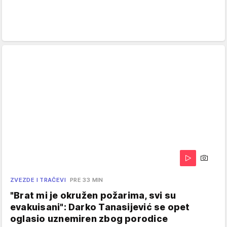
ZVEZDE I TRAČEVI
PRE 33 MIN
"Brat mi je okružen požarima, svi su
evakuisani": Darko Tanasijević se opet
oglasio uznemiren zbog porodice