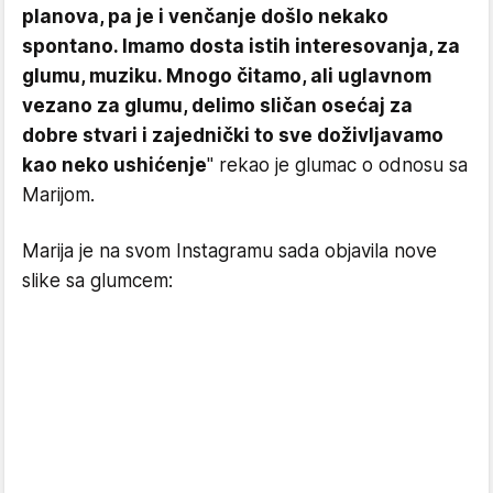
planova, pa je i venčanje došlo nekako
spontano. Imamo dosta istih interesovanja, za
glumu, muziku. Mnogo čitamo, ali uglavnom
vezano za glumu, delimo sličan osećaj za
dobre stvari i zajednički to sve doživljavamo
kao neko ushićenje
" rekao je glumac o odnosu sa
Marijom.
Marija je na svom Instagramu sada objavila nove
slike sa glumcem: