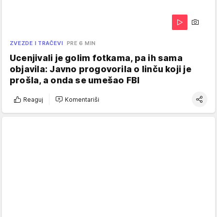
ZVEZDE I TRAČEVI
PRE 6 MIN
Ucenjivali je golim fotkama, pa ih sama
objavila: Javno progovorila o linču koji je
prošla, a onda se umešao FBI
Reaguj
Komentariši