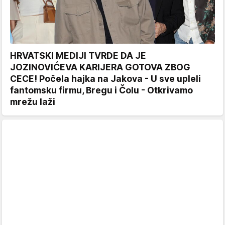
HRVATSKI MEDIJI TVRDE DA JE
JOZINOVIĆEVA KARIJERA GOTOVA ZBOG
CECE! Počela hajka na Jakova - U sve upleli
fantomsku firmu, Bregu i Čolu - Otkrivamo
mrežu laži