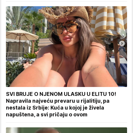
SVI BRUJE O NJENOM ULASKU U ELITU 10!
Napravila najveću prevaru u rijalitiju, pa
nestala iz Srbije: Kuća u kojoj je živela
napuštena, a svi pričaju o ovom