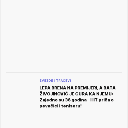
ZVEZDE I TRAČEVI
LEPA BRENA NA PREMIJERI, A BATA
ŽIVOJINOVIĆ JE GURA KA NJEMU:
Zajedno su 36 godina - HIT priča o
pevačici i teniseru!