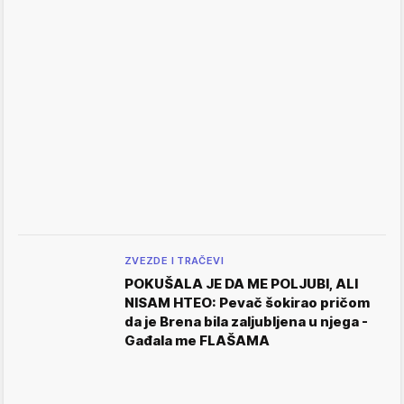
ZVEZDE I TRAČEVI
POKUŠALA JE DA ME POLJUBI, ALI
NISAM HTEO: Pevač šokirao pričom
da je Brena bila zaljubljena u njega -
Gađala me FLAŠAMA