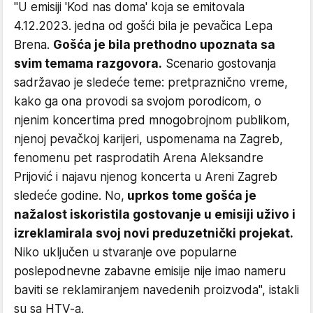
"U emisiji 'Kod nas doma' koja se emitovala
4.12.2023. jedna od gošći bila je pevačica Lepa
Brena.
Gošća je bila prethodno upoznata sa
svim temama razgovora.
Scenario gostovanja
sadržavao je sledeće teme: pretpraznično vreme,
kako ga ona provodi sa svojom porodicom, o
njenim koncertima pred mnogobrojnom publikom,
njenoj pevačkoj karijeri, uspomenama na Zagreb,
fenomenu pet rasprodatih Arena Aleksandre
Prijović i najavu njenog koncerta u Areni Zagreb
sledeće godine. No,
uprkos tome gošća je
nažalost iskoristila gostovanje u emisiji uživo i
izreklamirala svoj novi preduzetnički projekat.
Niko uključen u stvaranje ove popularne
poslepodnevne zabavne emisije nije imao nameru
baviti se reklamiranjem navedenih proizvoda", istakli
su sa HTV-a.