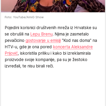
Foto: YouTube/AmiG Show
Pojedini korisnici društvenih mreža iz Hrvatske su
se obrušili na
Lepu Brenu
. Njima je zasmetalo
pevačicino
gostovanje u emisiji
"Kod nas doma" na
HTV-u, gde je ona pored
koncerta Aleksandre
Prijović
, iskoristila priliku i kako bi izreklamirala
proizvode svoje kompanije, pa su je žestoko
izvređali, te nisu birali reči.