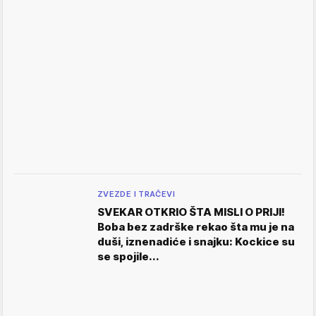
ZVEZDE I TRAČEVI
SVEKAR OTKRIO ŠTA MISLI O PRIJI!
Boba bez zadrške rekao šta mu je na
duši, iznenadiće i snajku: Kockice su
se spojile...