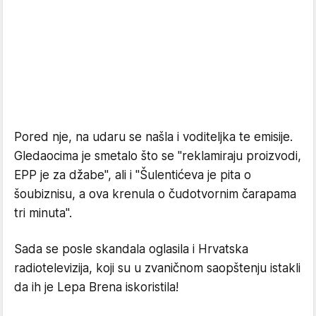
Pored nje, na udaru se našla i voditeljka te emisije.
Gledaocima je smetalo što se "reklamiraju proizvodi,
EPP je za džabe", ali i "Šulentićeva je pita o
šoubiznisu, a ova krenula o čudotvornim čarapama
tri minuta".
Sada se posle skandala oglasila i Hrvatska
radiotelevizija, koji su u zvaničnom saopštenju istakli
da ih je Lepa Brena iskoristila!