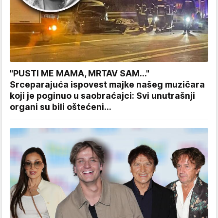
"PUSTI ME MAMA, MRTAV SAM..."
Srceparajuća ispovest majke našeg muzičara
koji je poginuo u saobraćajci: Svi unutrašnji
organi su bili oštećeni...