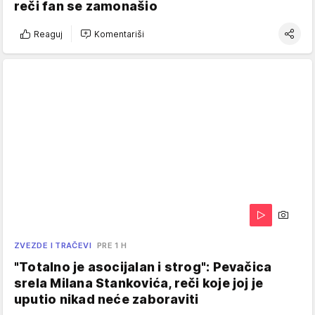
reči fan se zamonašio
Reaguj
Komentariši
ZVEZDE I TRAČEVI
PRE 1 H
"Totalno je asocijalan i strog": Pevačica
srela Milana Stankovića, reči koje joj je
uputio nikad neće zaboraviti