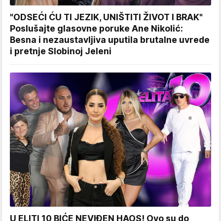
"ODSEĆI ĆU TI JEZIK, UNIŠTITI ŽIVOT I BRAK"
Poslušajte glasovne poruke Ane Nikolić:
Besna i nezaustavljiva uputila brutalne uvrede
i pretnje Slobinoj Jeleni
U ELITI 10 BIĆE NEVIĐEN HAOS! Ovo su do