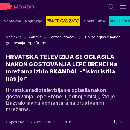
Naslovna
Najnovije
Sport
Info
Naslovna
Zabava
Zvezde i tračevi
HTV se oglasio nakon
gostovanja Lepe Brene
HRVATSKA TELEVIZIJA SE OGLASILA
NAKON GOSTOVANJA LEPE BRENE! Na
mrežama izbio SKANDAL - "Iskoristila
nas je!"
Hrvatska radiotelevizija se oglasila nakon
gostovanja Lepe Brene u jednoj emisiji, što je
izazvalo lavinu komentara na društvenim
mrežama.
Objavljeno 11.12.2023. 13:06h
→ 13:11h
5