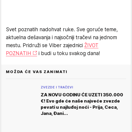
Svet poznatih nadohvat ruke. Sve goruće teme,
aktuelna dešavanja i najsočniji tračevi na jednom
mestu. Pridruži se Viber zajednici
ŽIVOT
POZNATIH
i budi u toku svakog dana!
MOŽDA ĆE VAS ZANIMATI
ZVEZDE I TRAČEVI
ZA NOVU GODINU ĆE UZETI 350.000
€! Evo gde će naše najveće zvezde
pevati u najluđoj noći - Prija, Ceca,
Jana, Đani...