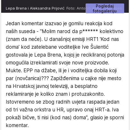
Pogledaj
Lepa Brena i Aleksandra Prijović
Foto: Antonio Ahel/ATAImages
fotogaleriju
Jedan komentar izazvao je gomilu reakcija kod
naših suseda - "Molim narod da p****** kolektivno
(znam da neće). U današnjoj emisiji HRT1 'Kod nas
doma' kod zatelebane voditeljke Ive Šulentić
gostovala je Lepa Brena, kojoj je recikliranoj potonja
omogućila izreklamirati svoje nove proizvode.
Mukte. EPP na džabe, ili je i voditeljka dobila koji
par (novčanica)??? Zapižđenima u cajke nije mesto
na Hrvatskoj javnoj televiziji, a besplatno
reklamiranje je koliko znam i protuzakonito.
Istovremeno se zbog radnih uvjeta raspada jedan
od tri važna orkstra u HR, upravo onaj HRT-a. Iva
pokaži bičve, ti nisi (kod nas) doma", glasio je sporni
komentar.