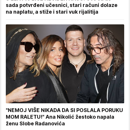
sada potvrđeni učesnici, stari računi dolaze
na naplatu, a stiže i stari vuk rijalitija
"NEMOJ VIŠE NIKADA DA SI POSLALA PORUKU
MOM RALETU!" Ana Nikolić žestoko napala
ženu Slobe Radanovića