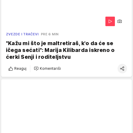
ZVEZDE I TRAČEVI
PRE 6 MIN
"Kažu mi što je maltretiraš, k'o da će se
ičega sećati": Marija Kilibarda iskreno o
ćerki Senji i roditeljstvu
Reaguj
Komentariši