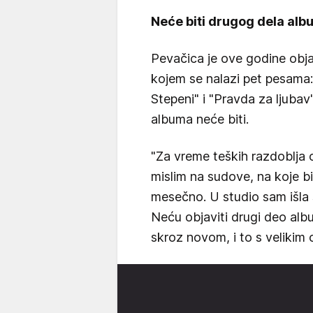
Neće biti drugog dela al
Pevačica je ove godine obja
kojem se nalazi pet pesama:
Stepeni" i "Pravda za ljubav
albuma neće biti.
"Za vreme teških razdoblja 
mislim na sudove, na koje b
mesečno. U studio sam išl
Neću objaviti drugi deo albu
skroz novom, i to s velikim 