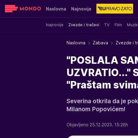
Naslovna
Najnovije
Najnovije
Zvezde i tračevi
TV
Film
Muzik
Sensa
Stvar ukusa
Yumama
Naslovna
Zabava
Zvezde i t
"POSLALA SAM
UZVRATIO..." 
"Praštam svim
Severina otkrila da je po
Milanom Popovićem!
Objavljeno 25.12.2023. 15:26h