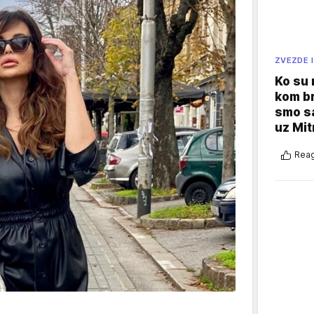
ZVEZDE I
Ko su
kom br
smo sa
uz Mit
Reag