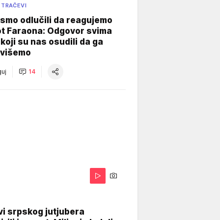
 TRAČEVI
smo odlučili da reagujemo
ot Faraona: Odgovor svima
koji su nas osudili da ga
višemo
uj
14
i srpskog jutjubera