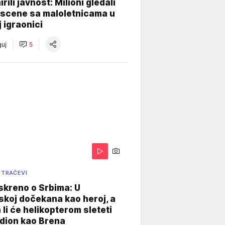
rili javnost: Milioni gledali
 scene sa maloletnicama u
j igraonici
uj
5
 TRAČEVI
skreno o Srbima: U
koj dočekana kao heroj, a
 li će helikopterom sleteti
dion kao Brena