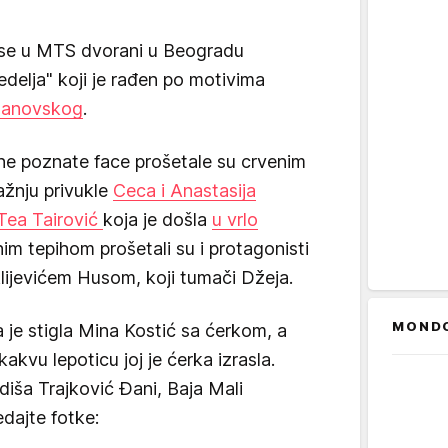
se u MTS dvorani u Beogradu
delja" koji je rađen po motivima
danovskog
.
jne poznate face prošetale su crvenim
žnju privukle
Ceca i Anastasija
Tea Tairović
koja je došla
u vrlo
nim tepihom prošetali su i protagonisti
lijevićem Husom, koji tumači Džeja.
MOND
 je stigla Mina Kostić sa ćerkom, a
kakvu lepoticu joj je ćerka izrasla.
adiša Trajković Đani, Baja Mali
dajte fotke: