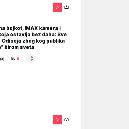
na bojkot, IMAX kamera i
koja ostavlja bez daha: Sve
u Odiseja zbog kog publika
e” širom sveta
uj
8