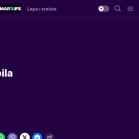
Lepa i srećna
ila