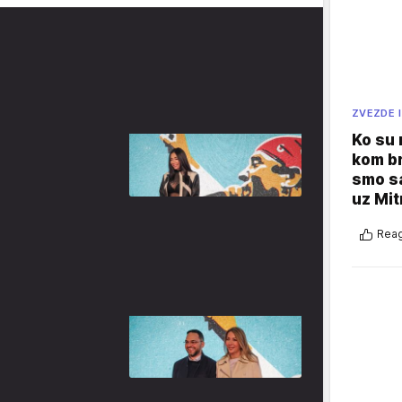
ZVEZDE I
Ko su
kom br
smo sa
uz Mit
Reag