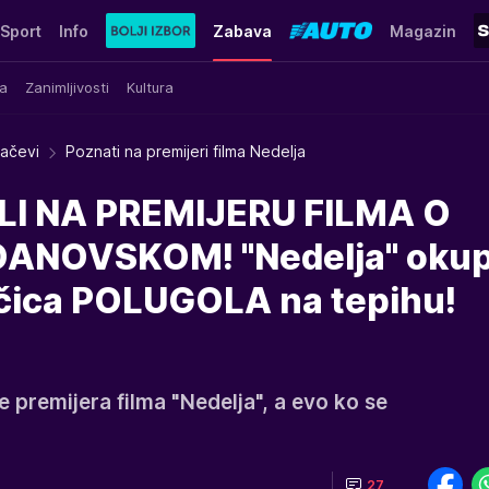
Sport
Info
Zabava
Magazin
a
Zanimljivosti
Kultura
račevi
Poznati na premijeri filma Nedelja
LI NA PREMIJERU FILMA O
NOVSKOM! "Nedelja" okup
čica POLUGOLA na tepihu!
 premijera filma "Nedelja", a evo ko se
27