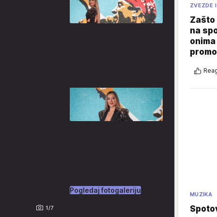
ZVEZDE I
Zašto 
na sp
onima 
promo
Reag
Pogledaj fotogaleriju
MUZIKA
Spotov
1/7