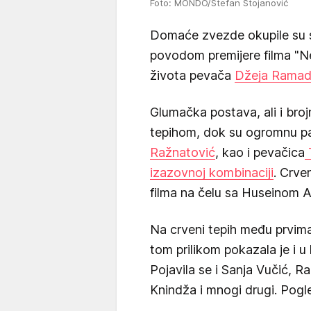
Foto: MONDO/Stefan Stojanović
Domaće zvezde okupile su 
povodom premijere filma "Ne
života pevača
Džeja Rama
Glumačka postava, ali i bro
tepihom, dok su ogromnu pa
Ražnatović
, kao i pevačica
izazovnoj kombinaciji
. Crve
filma na čelu sa Huseinom A
Na crveni tepih među prvima
tom prilikom pokazala je i u 
Pojavila se i Sanja Vučić, R
Knindža i mnogi drugi. Pogle