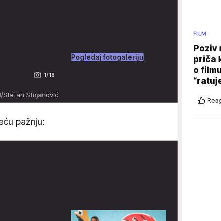
FILM
Poziv 
Pogledaj fotogaleriju
priča 
o film
1/18
“ratuj
/Stefan Stojanović
Reag
veću pažnju: