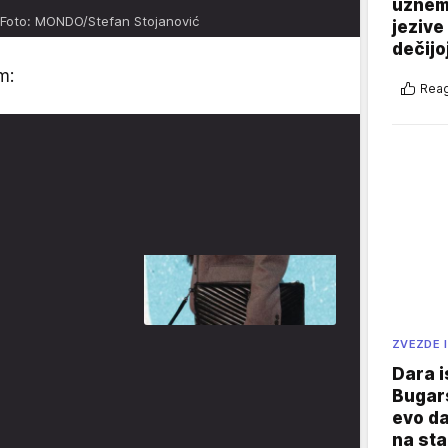
uznemi
Foto: MONDO/Stefan Stojanović
jezive
dečijo
m:
Reag
ZVEZDE I
Dara i
Bugars
evo da
na sta