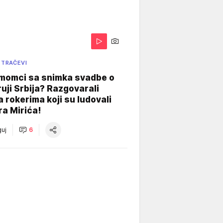
 TRAČEVI
 momci sa snimka svadbe o
uji Srbija? Razgovarali
 rokerima koji su ludovali
ra Mirića!
uj
6