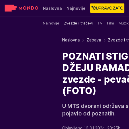
Naslovna
Najnovije
Najnovije
Zvezde i tračevi
TV
Film
Muzik
Sensa
Stvar ukusa
Yumama
Naslovna
Zabava
Zvezde i t
POZNATI STIG
DŽEJU RAMADA
zvezde - peva
(FOTO)
U MTS dvorani održava se
pojavio od poznatih.
Objavljeno 16.01.2024. 20:25h