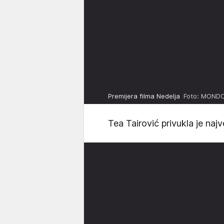
Premijera filma Nedelja
Foto: MONDO
Tea Tairović privukla je naj