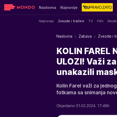
Naslovna
Najnovije
Najnovije
Zvezde i tračevi
TV
Film
Muzik
Sensa
Stvar ukusa
Yumama
Naslovna
Zabava
Zvezde i t
KOLIN FAREL
ULOZI! Važi za
unakazili ma
Kolin Farel važi za jedno
fotkama sa snimanja nove 
Objavljeno 01.02.2024. 17:46h