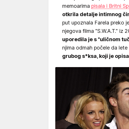
memoarima
pisala i Britni Sp
otkrila detalje intimnog č
put upoznala Farela preko 
njegova filma "S.W.A.T." iz 
uporedila je s "uličnom t
njima odmah počele da lete 
grubog s*ksa, koji je opi