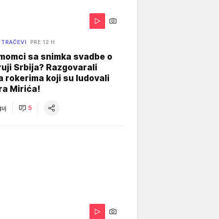
 TRAČEVI
PRE 12 H
 momci sa snimka svadbe o
uji Srbija? Razgovarali
 rokerima koji su ludovali
ra Mirića!
uj
5