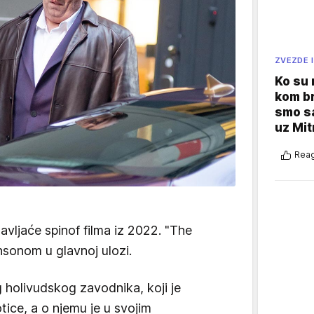
ZVEZDE I
Ko su
kom br
smo sa
uz Mit
Reag
tavljaće spinof filma iz 2022. "The
sonom u glavnoj ulozi.
g holivudskog zavodnika, koji je
ice, a o njemu je u svojim