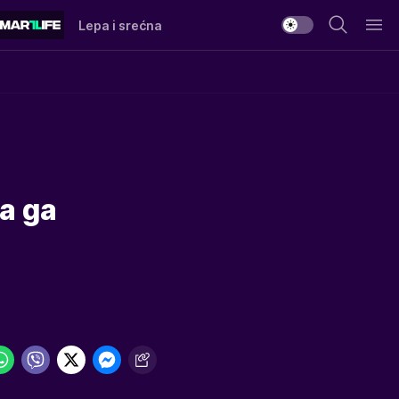
Lepa i srećna
J
da ga