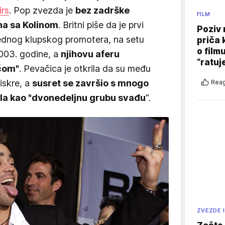
irs
. Pop zvezda je
bez zadrške
FILM
ina sa Kolinom
. Britni piše da je prvi
Poziv 
jednog klupskog promotera, na setu
priča 
o film
2003. godine, a
njihovu aferu
“ratuj
učom"
. Pevačica je otkrila da su među
iskre, a
susret se završio s mnogo
Reag
sala kao "dvonedeljnu grubu svađu
".
ZVEZDE I