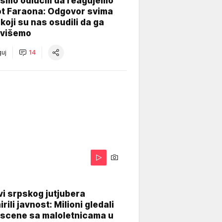
smo odlučili da reagujemo
ot Faraona: Odgovor svima
koji su nas osudili da ga
višemo
uj
14
i srpskog jutjubera
rili javnost: Milioni gledali
 scene sa maloletnicama u