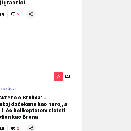
j igraonici
uj
5
 TRAČEVI
skreno o Srbima: U
koj dočekana kao heroj, a
 li će helikopterom sleteti
dion kao Brena
uj
2