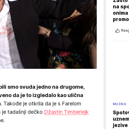
Zašto 
na sp
onima 
promo
Reag
- bili smo svuda jedno na drugome,
veno da je to izgledalo kao ulična
ca. Takođe je otkrila da je s Farelom
MUZIKA
o je tadašnji dečko
Džastin Timberlejk
Spotov
uznemi
e.
jezive