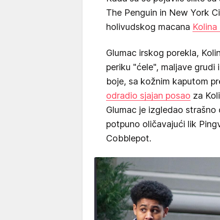
The Penguin in New York Cit
holivudskog macana
Kolina
Glumac irskog porekla, Kolin
periku "ćele", maljave grudi
boje, sa kožnim kaputom pre
odradio sjajan posao
za Koli
Glumac je izgledao strašno
potpuno oličavajući lik Pin
Cobblepot.