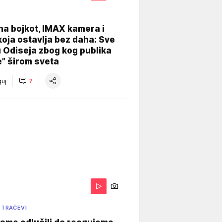
na bojkot, IMAX kamera i
koja ostavlja bez daha: Sve
u Odiseja zbog kog publika
e” širom sveta
uj
7
 TRAČEVI