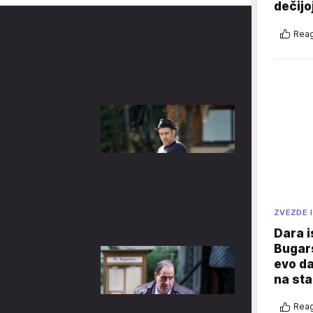
dečijo
Reag
ZVEZDE I
Dara i
Bugars
evo da
na sta
Reag