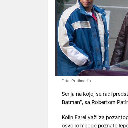
Foto: Profimedia
Serija na kojoj se radi preds
Batman", sa Robertom Patin
Kolin Farel važi za pozanto
osvojio mnoge poznate lepot