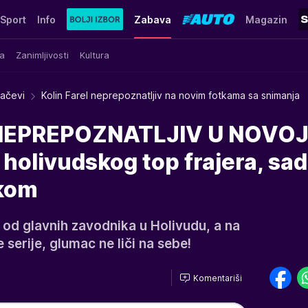
Sport
Info
Zabava
Magazin
a
Zanimljivosti
Kultura
račevi
Kolin Farel neprepoznatljiv na novim fotkama sa snimanja
 NEPREPOZNATLJIV U NOVO
 holivudskog top frajera, sa
skom
g od glavnih zavodnika u Holivudu, a na
serije, glumac ne liči na sebe!
Komentariši