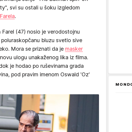
y", svi su ostali u šoku izgledom
 Farela
.
 Farel (47) nosio je verodostojnu
 i poluraskopčanu bluzu svetlo sive
ko. Mora se priznati da je
masker
novu ulogu unakaženog lika iz filma.
 dok je hodao po ruševinama grada
gvina, pod pravim imenom Oswald 'Oz'
MOND