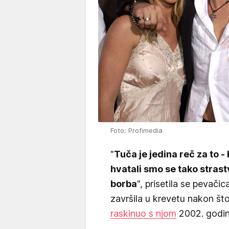
Foto: Profimedia
"
Tuča je jedina reč za to 
hvatali smo se tako strast
borba
", prisetila se pevači
završila u krevetu nakon št
raskinuo s njom
2002. godin