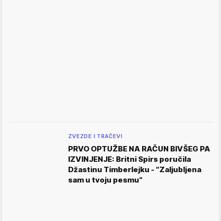
ZVEZDE I TRAČEVI
PRVO OPTUŽBE NA RAČUN BIVŠEG PA
IZVINJENJE: Britni Spirs poručila
Džastinu Timberlejku - "Zaljubljena
sam u tvoju pesmu"