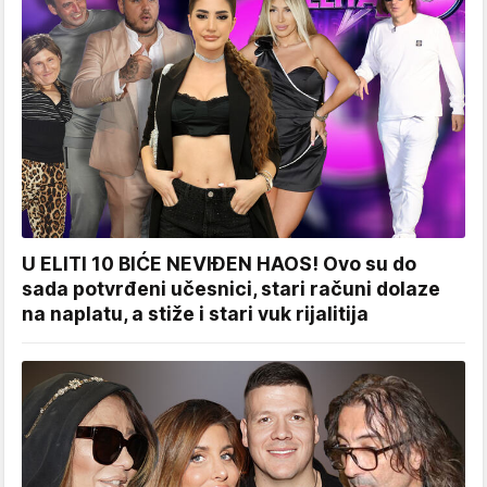
U ELITI 10 BIĆE NEVIĐEN HAOS! Ovo su do
sada potvrđeni učesnici, stari računi dolaze
na naplatu, a stiže i stari vuk rijalitija