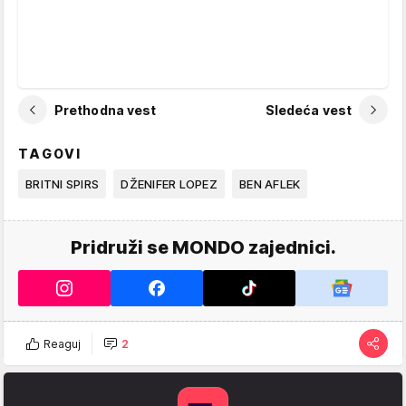
Prethodna vest
Sledeća vest
TAGOVI
BRITNI SPIRS
DŽENIFER LOPEZ
BEN AFLEK
Pridruži se MONDO zajednici.
Reaguj
2