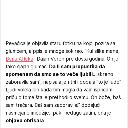
Pevačica je objavila staru fotku na kojoj pozira sa
glumcem, a ppis je mnoge šokirao. "Kul slika mene,
Bena Afleka
i Dajan Voren pre dosta godina. On je
tako sjajan glumac.
Da li sam propustila da
spomenem da smo se to veče ljubili
.. iskreno
zaboravila sam", napisala je ritni i dodala "to je ludo"
Ljudi volela bih kada bih mogla da vam ispričam
priču o tome šta je prethodilo svemu. Oh bože, baš
sam tračara. Baš sam zaboravila!" dodajući
nasmejane imodžije. Ipak, nedugo zatim, ona je
objavu obrisala
.