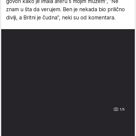
govori kako je imala aferu s mojim mužem", "Ne
znam u šta da verujem. Ben je nekada bio prilično
divlji, a Britni je čudna", neki su od komentara.
1/5