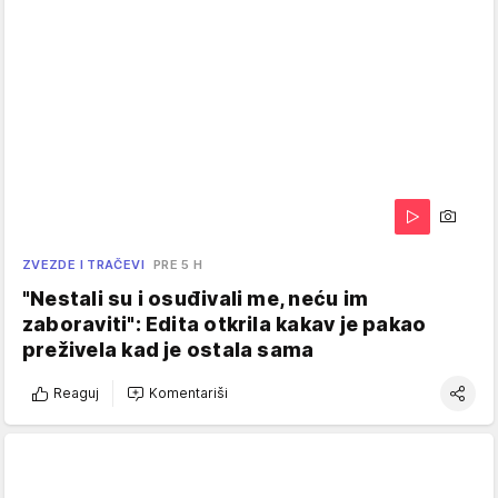
ZVEZDE I TRAČEVI
PRE 5 H
"Nestali su i osuđivali me, neću im
zaboraviti": Edita otkrila kakav je pakao
preživela kad je ostala sama
Reaguj
Komentariši