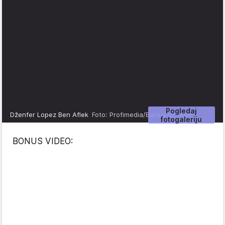
Pogledaj
Dženfer Lopez Ben Aflek
Foto: Profimedia/Backgrid/VARK
fotogaleriju
BONUS VIDEO: