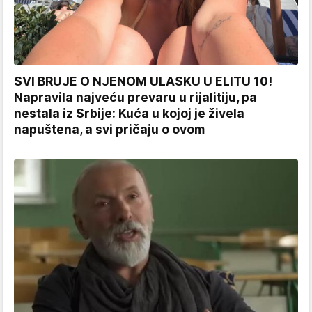
SVI BRUJE O NJENOM ULASKU U ELITU 10!
Napravila najveću prevaru u rijalitiju, pa
nestala iz Srbije: Kuća u kojoj je živela
napuštena, a svi pričaju o ovom