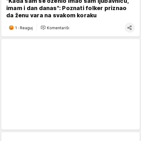
"Kada sam se oženio imao sam ljubavnicu,
imam i dan danas": Poznati folker priznao
da ženu vara na svakom koraku
1
·
Reaguj
Komentariši