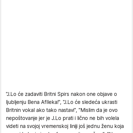
"J.Lo će zadaviti Britni Spirs nakon one objave o
ljubljenju Bena Aflleka!", "J.Lo će sledeća ukrasti
Britnin vokal ako tako nastavi", "Mislim da je ovo
nepoštovanje jer je J.Lo prati i lično ne bih volela
videti na svojoj vremenskoj liniji još jednu ženu koja