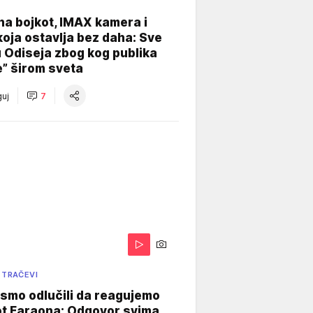
na bojkot, IMAX kamera i
koja ostavlja bez daha: Sve
u Odiseja zbog kog publika
e” širom sveta
uj
7
 TRAČEVI
smo odlučili da reagujemo
ot Faraona: Odgovor svima