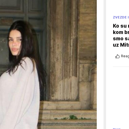
ZVEZDE I
Ko su
kom br
smo sa
uz Mit
Reag