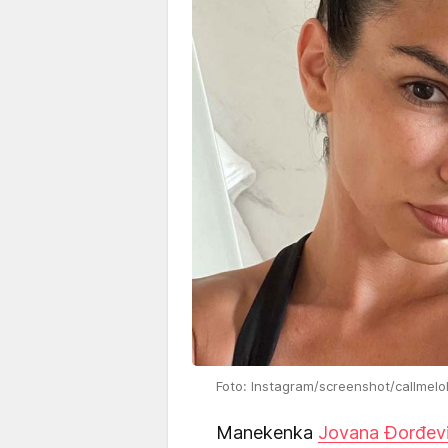
Foto: Instagram/screenshot/callmelol
Manekenka
Jovana Đorđev