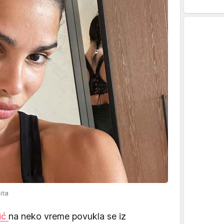
ita
ić
na neko vreme povukla se iz