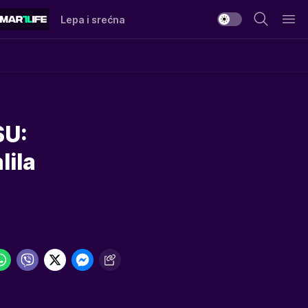
Lepa i srećna
U:
lila