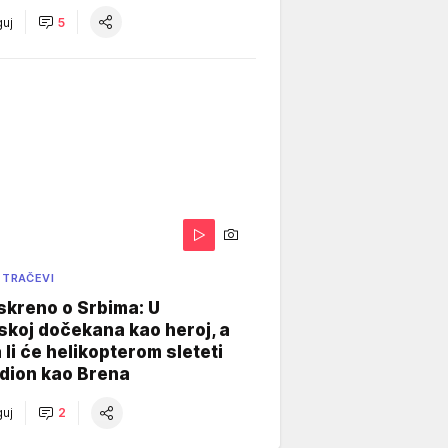
uj
5
 TRAČEVI
skreno o Srbima: U
koj dočekana kao heroj, a
 li će helikopterom sleteti
dion kao Brena
uj
2