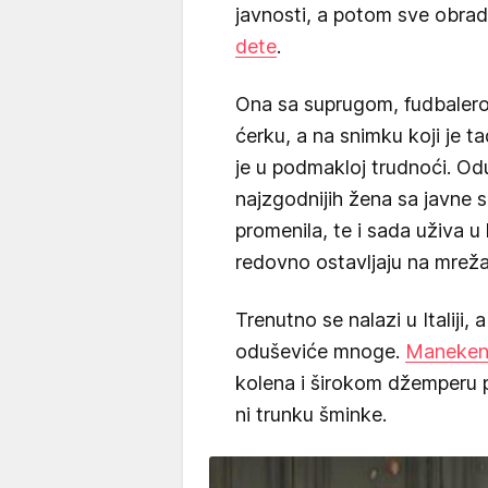
javnosti, a potom sve obra
dete
.
Ona sa suprugom, fudbalero
ćerku, a na snimku koji je t
je u podmakloj trudnoći. Od
najzgodnijih žena sa javne s
promenila, te i sada uživa u
redovno ostavljaju na mrež
Trenutno se nalazi u Italiji,
oduševiće mnoge.
Maneke
kolena i širokom džemperu p
ni trunku šminke.