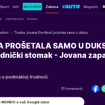
Sport
Info
Zabava
Magazin
a
Zanimljivosti
Kultura
račevi
Trudna Jovana Đorđević pozirala samo u duksu
A PROŠETALA SAMO U DUKS
udnički stomak - Jovana zapa
 u podmakloj trudnoći.
Komentariši
e MONDO u vaš Google izbor