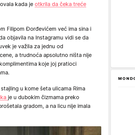
dovala kada je
otkrila da čeka treće
m Filipom Đorđevićem već ima sina i
ada objavila na Instagramu vidi se da
uvek je važila za jednu od
cene, a trudnoća apsolutno ništa nije
 komplimentima koje joj pratioci
ama.
MOND
 a stajling u kome šeta ulicama Rima
nka
je u dubokim čizmama preko
rošetala gradom, a na licu nije imala