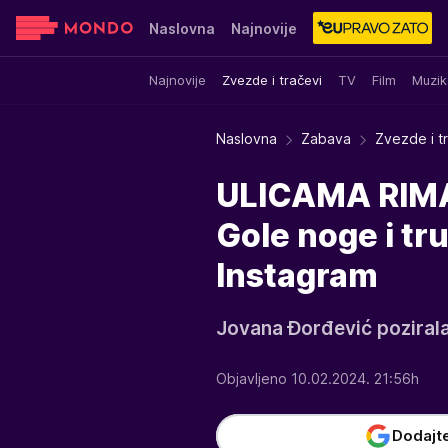
Naslovna
Najnovije
Najnovije
Zvezde i tračevi
TV
Film
Muzik
Sensa
Stvar ukusa
Yumama
Naslovna
Zabava
Zvezde i t
ULICAMA RIM
Gole noge i tr
Instagram
Jovana Đorđević pozirala
Objavljeno 10.02.2024. 21:56h
Dodajt