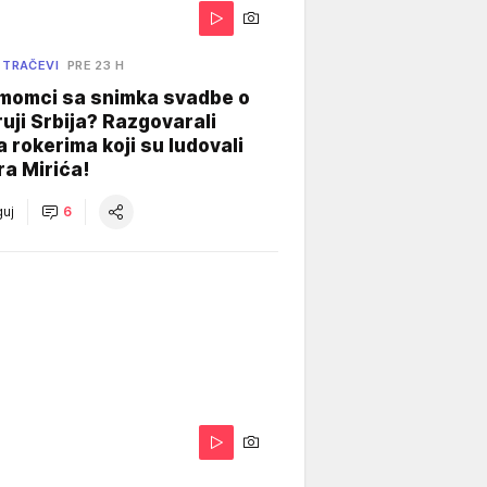
 TRAČEVI
PRE 23 H
 momci sa snimka svadbe o
uji Srbija? Razgovarali
 rokerima koji su ludovali
ra Mirića!
uj
6