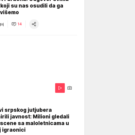
koji su nas osudili da ga
višemo
uj
14
i srpskog jutjubera
rili javnost: Milioni gledali
 scene sa maloletnicama u
j igraonici