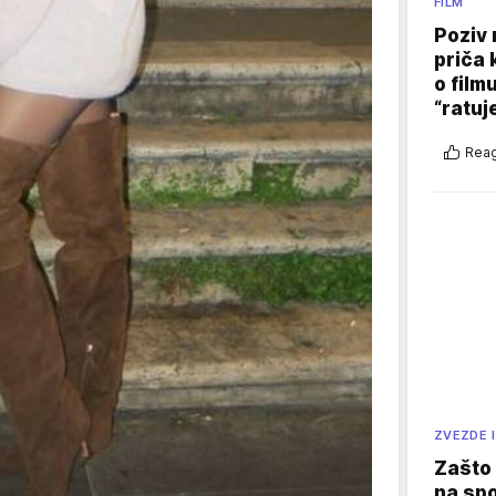
FILM
Poziv 
priča 
o film
“ratuj
Reag
ZVEZDE I
Zašto 
na sp