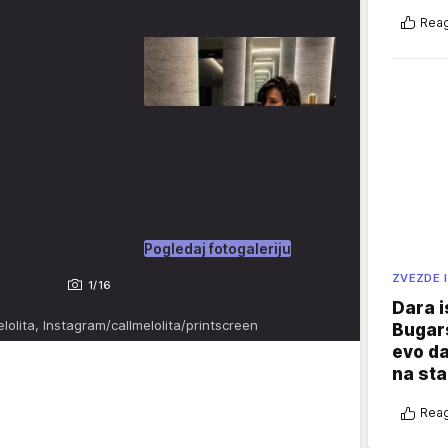
Reag
Pogledaj fotogaleriju
ZVEZDE I
1/16
Dara i
olita, Instagram/callmelolita/printscreen
Bugars
evo da
na sta
Reag