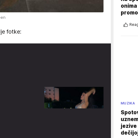
onima 
promo
een
Reag
je fotke:
MUZIKA
Spotov
uznemi
jezive
dečijo