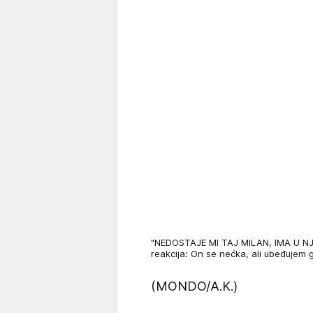
"NEDOSTAJE MI TAJ MILAN, IMA U NJE
reakcija: On se nećka, ali ubeđujem
(MONDO/A.K.)