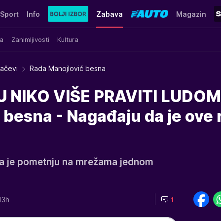
Sport
Info
Zabava
Magazin
a
Zanimljivosti
Kultura
račevi
Rada Manojlović besna
 NIKO VIŠE PRAVITI LUDOM
besna - Nagađaju da je ove 
la je pometnju na mrežama jednom
13h
1