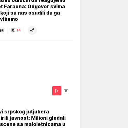
smo odlučili da reagujemo
ot Faraona: Odgovor svima
koji su nas osudili da ga
višemo
uj
14
i srpskog jutjubera
rili javnost: Milioni gledali
 scene sa maloletnicama u