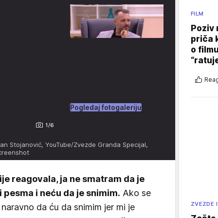
FILM
Poziv 
priča 
o film
“ratuj
Reag
Pogledaj fotogaleriju
1/6
an Stojanović, YouTube/Zvezde Granda Specijal,
creenshot
ije reagovala, ja ne smatram da je
i pesma i neću da je snimim.
Ako se
ZVEZDE I
, naravno da ću da snimim jer mi je