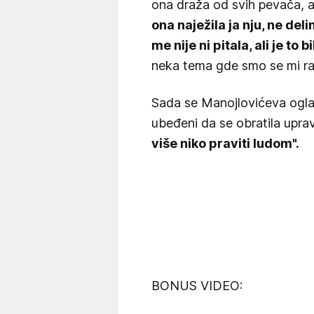
ona draža od svih pevača, al
ona naježila ja nju, ne deli
me nije ni pitala, ali je to
neka tema gde smo se mi ras
Sada se Manojlovićeva oglasi
ubeđeni da se obratila upra
više niko praviti ludom".
BONUS VIDEO: