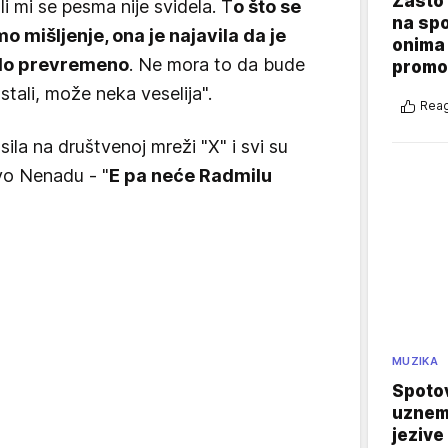
Zašto 
i mi se pesma nije svidela. T
o što se
na sp
mo mišljenje, ona je najavila da je
onima 
 bilo prevremeno
. Ne mora to da bude
promo
tali, može neka veselija".
Reag
la na društvenoj mreži "X" i svi su
vo Nenadu - "
E pa neće Radmilu
MUZIKA
Spotov
uznemi
jezive