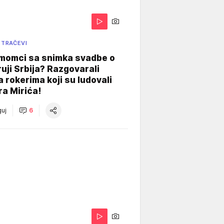
 TRAČEVI
 momci sa snimka svadbe o
uji Srbija? Razgovarali
 rokerima koji su ludovali
ra Mirića!
uj
6