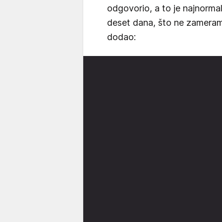
odgovorio, a to je najnormal
deset dana, što ne zameram,
dodao: