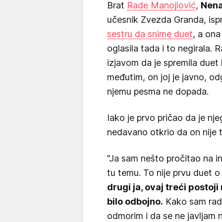
Brat
Rade Manojlović
,
Nena
učesnik Zvezda Granda, ispr
sestru da snime duet
, a ona
oglasila tada i to negirala.
izjavom da je spremila duet
međutim, on joj je javno, o
njemu pesma ne dopada.
Iako je prvo pričao da je nje
nedavano otkrio da on nije ta
"Ja sam nešto pročitao na in
tu temu. To nije prvu duet 
drugi ja, ovaj treći postoji 
bilo odbojno.
Kako sam radi
odmorim i da se ne javljam n