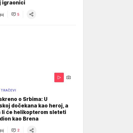
j igraonici
uj
5
 TRAČEVI
skreno o Srbima: U
koj dočekana kao heroj, a
 li će helikopterom sleteti
dion kao Brena
uj
2