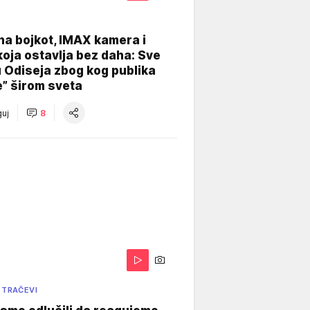
na bojkot, IMAX kamera i
koja ostavlja bez daha: Sve
u Odiseja zbog kog publika
e” širom sveta
uj
8
 TRAČEVI