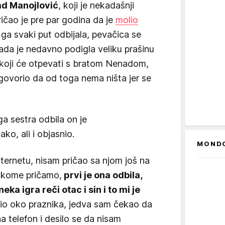
d Manojlović
, koji je nekadašnji
ičao je pre par godina da je
molio
 ga svaki put odbijala, pevačica se
 Rada je nedavno podigla veliku prašinu
 koji će otpevati s bratom Nenadom,
dgovorio da od toga nema ništa jer se
ga sestra odbila on je
ko, ali i objasnio.
MOND
ternetu, nisam pričao sa njom još na
o kome pričamo,
prvi je ona odbila,
neka igra reči otac i sin i to mi je
o oko praznika, jedva sam čekao da
a telefon i desilo se da nisam