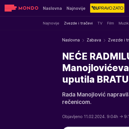
Naslovna
Najnovije
Najnovije
Zvezde i tračevi
TV
Film
Muzik
Sensa
Stvar ukusa
Yumama
Naslovna
Zabava
Zvezde i t
NEĆE RADMILU
Manojlovićeva 
uputila BRATU
Rada Manojlović napravi
rečenicom.
Objavljeno 11.02.2024. 9:04h
→ 9: