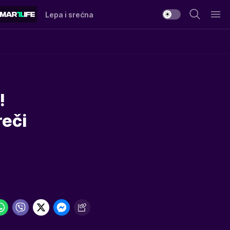
Lepa i srećna
!
reči