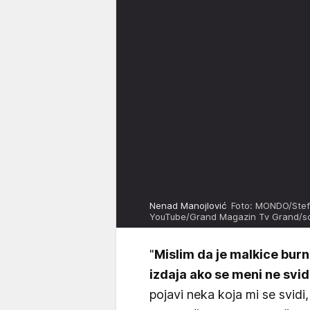
Nenad Manojlović
Foto: MONDO/Stef
YouTube/Grand Magazin Tv Grand/s
"
Mislim da je malkice burn
izdaja ako se meni ne svid
pojavi neka koja mi se svidi