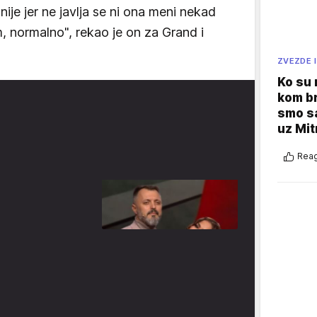
nije jer ne javlja se ni ona meni nekad
 normalno", rekao je on za Grand i
ZVEZDE I
Ko su
kom br
smo sa
uz Mit
Reag