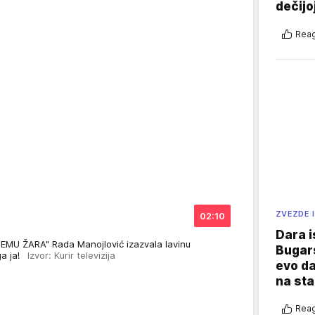
dečijo
Reag
ZVEZDE I
02:10
Dara i
MU ŽARA" Rada Manojlović izazvala lavinu
Bugars
 ga ja!
Izvor: Kurir televizija
evo da
na sta
Reag