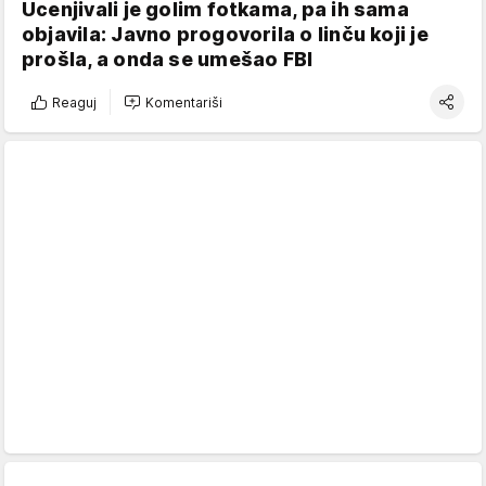
Ucenjivali je golim fotkama, pa ih sama
objavila: Javno progovorila o linču koji je
prošla, a onda se umešao FBI
Reaguj
Komentariši