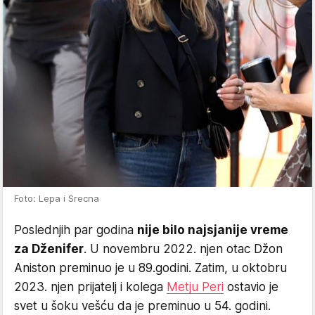
Foto: Lepa i Srecna
Poslednjih par godina
nije bilo najsjanije vreme
za Dženifer
. U novembru 2022. njen otac Džon
Aniston preminuo je u 89.godini. Zatim, u oktobru
2023. njen prijatelj i kolega
Metju Peri
ostavio je
svet u šoku vešću da je preminuo u 54. godini.