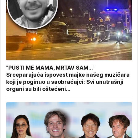
"PUSTI ME MAMA, MRTAV SAM..."
Srceparajuća ispovest majke našeg muzičara
koji je poginuo u saobraćajci: Svi unutrašnji
organi su bili oštećeni...