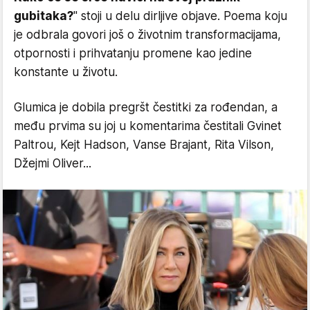
gubitaka?
" stoji u delu dirljive objave. Poema koju
je odbrala govori još o životnim transformacijama,
otpornosti i prihvatanju promene kao jedine
konstante u životu.
Glumica je dobila pregršt čestitki za rođendan, a
među prvima su joj u komentarima čestitali Gvinet
Paltrou, Kejt Hadson, Vanse Brajant, Rita Vilson,
Džejmi Oliver...