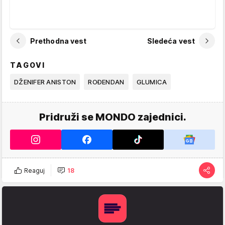
Prethodna vest
Sledeća vest
TAGOVI
DŽENIFER ANISTON
ROĐENDAN
GLUMICA
Pridruži se MONDO zajednici.
Reaguj
18