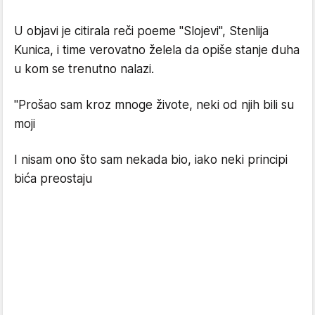
U objavi je citirala reči poeme "Slojevi", Stenlija
Kunica, i time verovatno želela da opiše stanje duha
u kom se trenutno nalazi.
"Prošao sam kroz mnoge živote, neki od njih bili su
moji
I nisam ono što sam nekada bio, iako neki principi
bića preostaju