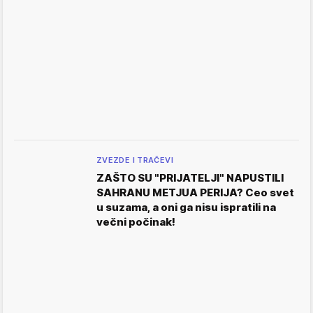
ZVEZDE I TRAČEVI
ZAŠTO SU "PRIJATELJI" NAPUSTILI
SAHRANU METJUA PERIJA? Ceo svet
u suzama, a oni ga nisu ispratili na
večni počinak!