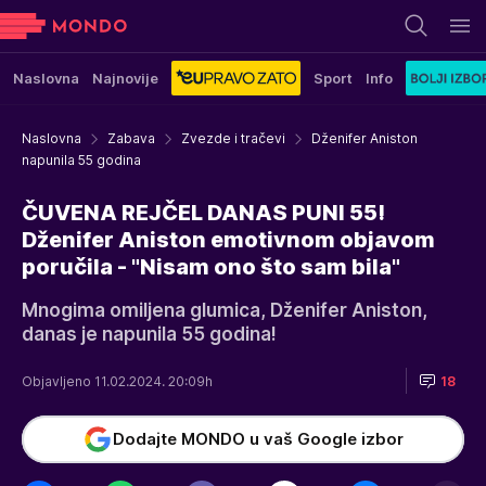
Naslovna
Najnovije
Sport
Info
Naslovna
Zabava
Zvezde i tračevi
Dženifer Aniston
napunila 55 godina
ČUVENA REJČEL DANAS PUNI 55!
Dženifer Aniston emotivnom objavom
poručila - "Nisam ono što sam bila"
Mnogima omiljena glumica, Dženifer Aniston,
danas je napunila 55 godina!
Objavljeno 11.02.2024. 20:09h
18
Dodajte MONDO u vaš Google izbor