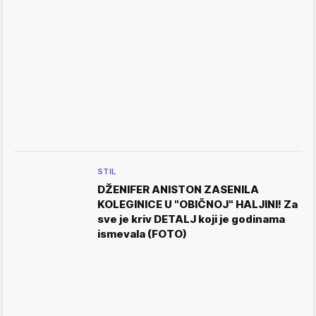
STIL
DŽENIFER ANISTON ZASENILA
KOLEGINICE U "OBIČNOJ" HALJINI! Za
sve je kriv DETALJ koji je godinama
ismevala (FOTO)