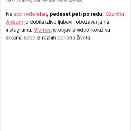
Foto: Youtube/Featureflash Photo Agency
Na
svoj rođendan
,
pedeset peti po redu
,
Dženifer
Aniston
je dobila izlive ljubavi i obožavanja na
instagramu.
Glumica
je objavila video-kolaž sa
slikama sebe iz raznih perioda života.