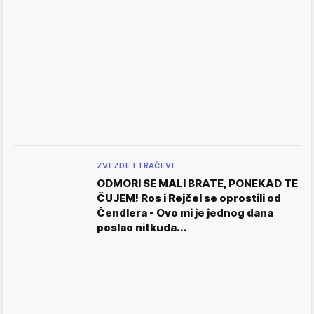
ZVEZDE I TRAČEVI
ODMORI SE MALI BRATE, PONEKAD TE
ČUJEM! Ros i Rejčel se oprostili od
Čendlera - Ovo mi je jednog dana
poslao nitkuda...