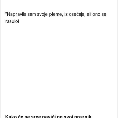
"Napravila sam svoje pleme, iz osećaja, ali ono se
rasulo!
Kako će se srce navići na svoj praznik