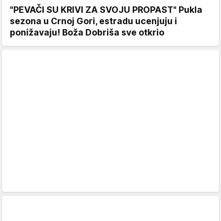
"PEVAČI SU KRIVI ZA SVOJU PROPAST" Pukla
sezona u Crnoj Gori, estradu ucenjuju i
ponižavaju! Boža Dobriša sve otkrio