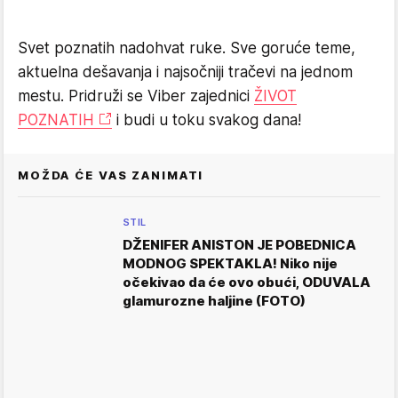
Svet poznatih nadohvat ruke. Sve goruće teme,
aktuelna dešavanja i najsočniji tračevi na jednom
mestu. Pridruži se Viber zajednici
ŽIVOT
POZNATIH
i budi u toku svakog dana!
MOŽDA ĆE VAS ZANIMATI
STIL
DŽENIFER ANISTON JE POBEDNICA
MODNOG SPEKTAKLA! Niko nije
očekivao da će ovo obući, ODUVALA
glamurozne haljine (FOTO)