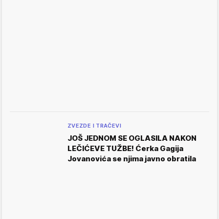
ZVEZDE I TRAČEVI
JOŠ JEDNOM SE OGLASILA NAKON
LEČIĆEVE TUŽBE! Ćerka Gagija
Jovanovića se njima javno obratila