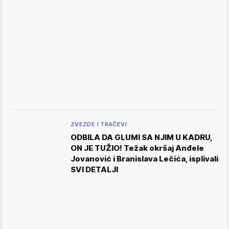
ZVEZDE I TRAČEVI
ODBILA DA GLUMI SA NJIM U KADRU,
ON JE TUŽIO! Težak okršaj Anđele
Jovanović i Branislava Lečića, isplivali
SVI DETALJI