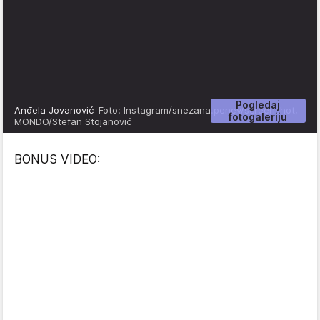
Pogledaj
Anđela Jovanović
Foto: Instagram/snezana.penev/screenshot,
fotogaleriju
MONDO/Stefan Stojanović
BONUS VIDEO: