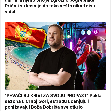
umrla, a njeno telo je zgrozilo pogrebnike:
Pričali su kasnije da tako nešto nikad nisu
videli
"PEVAČI SU KRIVI ZA SVOJU PROPAST" Pukla
sezona u Crnoj Gori, estradu ucenjuju i
ponižavaju! Boža Dobriša sve otkrio