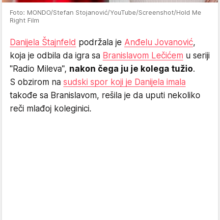
Foto: MONDO/Stefan Stojanović/YouTube/Screenshot/Hold Me
Right Film
Danijela Štajnfeld
podržala je
Anđelu Jovanović
,
koja je odbila da igra sa
Branislavom Lečićem
u seriji
"Radio Mileva",
nakon čega ju je kolega tužio
.
S obzirom na
sudski spor koji je Danijela imala
takođe sa Branislavom, rešila je da uputi nekoliko
reči mlađoj koleginici.