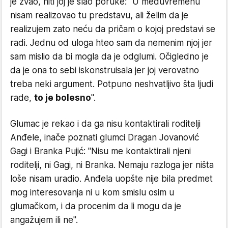
je zvao, niti joj je slao poruke: "U međuvremenu
nisam realizovao tu predstavu, ali želim da je
realizujem zato neću da pričam o kojoj predstavi se
radi. Jednu od uloga hteo sam da nemenim njoj jer
sam mislio da bi mogla da je odglumi. Očigledno je
da je ona to sebi iskonstruisala jer joj verovatno
treba neki argument. Potpuno neshvatljivo šta ljudi
rade,
to je bolesno
".
Glumac je rekao i da ga nisu kontaktirali roditelji
Anđele, inače poznati glumci Dragan Jovanović
Gagi i Branka Pujić: "Nisu me kontaktirali njeni
roditelji, ni Gagi, ni Branka. Nemaju razloga jer ništa
loše nisam uradio. Anđela uopšte nije bila predmet
mog interesovanja ni u kom smislu osim u
glumačkom, i da procenim da li mogu da je
angažujem ili ne".