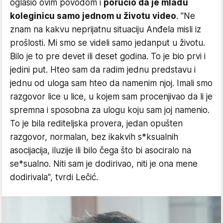
oglasio ovim povodom i
poručio da je mlađu
koleginicu samo jednom u životu video
. "Ne
znam na kakvu neprijatnu situaciju Anđela misli iz
prošlosti. Mi smo se videli samo jedanput u životu.
Bilo je to pre devet ili deset godina. To je bio prvi i
jedini put. Hteo sam da radim jednu predstavu i
jednu od uloga sam hteo da namenim njoj. Imali smo
razgovor lice u lice, u kojem sam procenjivao da li je
spremna i sposobna za ulogu koju sam joj namenio.
To je bila rediteljska provera, jedan opušten
razgovor, normalan, bez ikakvih s*ksualnih
asocijacija, iluzije ili bilo čega što bi asociralo na
se*sualno. Niti sam je dodirivao, niti je ona mene
dodirivala", tvrdi Lečić.