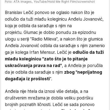
Foto: ATA Images, YouTube/Hold Me Right Film/screenshot
Branislav Lečić ponovo se oglasio nakon što je
odlučio da tuži mlađu koleginicu Anđelu Jovanović,
koja je odbila da sarađuje s njim na
projektu. Glumac je dobio ponudu za epizodnu
ulogu u seriji "Radio Mileva", a nakon što je glumica
Anđela Jovanović odbila da sarađuje s njim zamenio
ga je kolega Irfan Mensur. Lečić je
odlučio da tuži
mlađu koleginicu "zato što je to pitanje
uskraćivanja prava na rad"
, a Anđela je poručila
da je odbila da sarađuje s njim
zbog "neprijatnog
događaja iz prošlosti
".
Anđela nije htela da iznosi više detalja, a na
društvenim mrežama je dobila veliku podršku
brojnih poznatih ličnosti. Lečić se sada ponovo