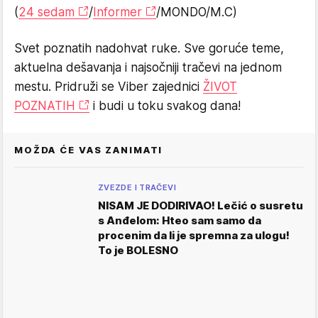
(
24 sedam
/
Informer
/MONDO/M.C)
Svet poznatih nadohvat ruke. Sve goruće teme,
aktuelna dešavanja i najsočniji tračevi na jednom
mestu. Pridruži se Viber zajednici
ŽIVOT
POZNATIH
i budi u toku svakog dana!
MOŽDA ĆE VAS ZANIMATI
ZVEZDE I TRAČEVI
NISAM JE DODIRIVAO! Lečić o susretu
s Anđelom: Hteo sam samo da
procenim da li je spremna za ulogu!
To je BOLESNO