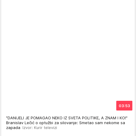
03:53
"DANIJELI JE POMAGAO NEKO IZ SVETA POLITIKE, A ZNAM I KO!"
Branislav Lečić o optužbi za silovanje: Smetao sam nekome sa
zapada
Izvor: Kurir televizi