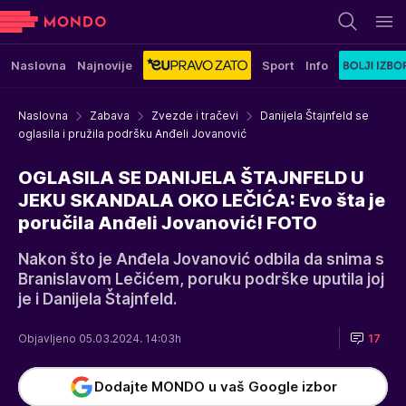
Naslovna
Najnovije
Sport
Info
Naslovna
Zabava
Zvezde i tračevi
Danijela Štajnfeld se
oglasila i pružila podršku Anđeli Jovanović
OGLASILA SE DANIJELA ŠTAJNFELD U
JEKU SKANDALA OKO LEČIĆA: Evo šta je
poručila Anđeli Jovanović! FOTO
Nakon što je Anđela Jovanović odbila da snima s
Branislavom Lečićem, poruku podrške uputila joj
je i Danijela Štajnfeld.
Objavljeno 05.03.2024. 14:03h
17
Dodajte MONDO u vaš Google izbor