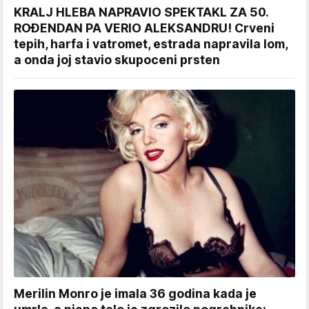
KRALJ HLEBA NAPRAVIO SPEKTAKL ZA 50.
ROĐENDAN PA VERIO ALEKSANDRU! Crveni
tepih, harfa i vatromet, estrada napravila lom,
a onda joj stavio skupoceni prsten
Merilin Monro je imala 36 godina kada je