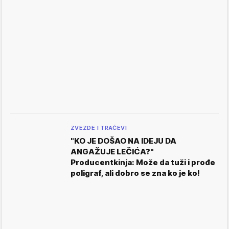
ZVEZDE I TRAČEVI
"KO JE DOŠAO NA IDEJU DA
ANGAŽUJE LEČIĆA?"
Producentkinja: Može da tuži i prođe
poligraf, ali dobro se zna ko je ko!