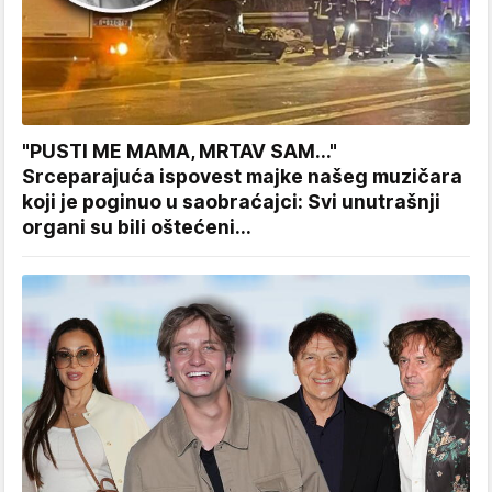
"PUSTI ME MAMA, MRTAV SAM..."
Srceparajuća ispovest majke našeg muzičara
koji je poginuo u saobraćajci: Svi unutrašnji
organi su bili oštećeni...