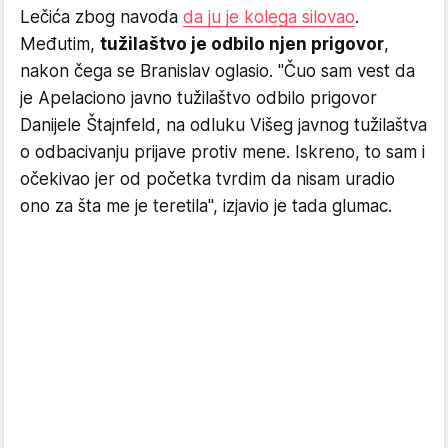
Lečića zbog navoda
da ju je kolega silovao
.
Međutim,
tužilaštvo je odbilo njen prigovor
,
nakon čega se Branislav oglasio. "Čuo sam vest da
je Apelaciono javno tužilaštvo odbilo prigovor
Danijele Štajnfeld, na odluku Višeg javnog tužilaštva
o odbacivanju prijave protiv mene. Iskreno, to sam i
očekivao jer od početka tvrdim da nisam uradio
ono za šta me je teretila", izjavio je tada glumac.