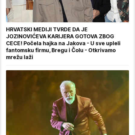
HRVATSKI MEDIJI TVRDE DA JE
JOZINOVIĆEVA KARIJERA GOTOVA ZBOG
CECE! Počela hajka na Jakova - U sve upleli
fantomsku firmu, Bregu i Čolu - Otkrivamo
mrežu laži