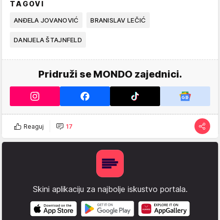
TAGOVI
ANĐELA JOVANOVIĆ
BRANISLAV LEČIĆ
DANIJELA ŠTAJNFELD
Pridruži se MONDO zajednici.
Reaguj
17
Skini aplikaciju za najbolje iskustvo portala.