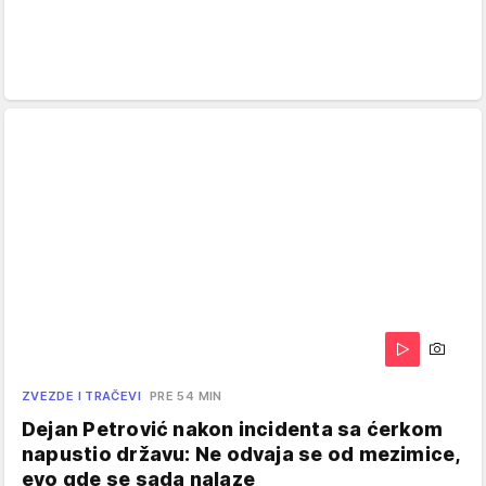
ZVEZDE I TRAČEVI
PRE 54 MIN
Dejan Petrović nakon incidenta sa ćerkom
napustio državu: Ne odvaja se od mezimice,
evo gde se sada nalaze