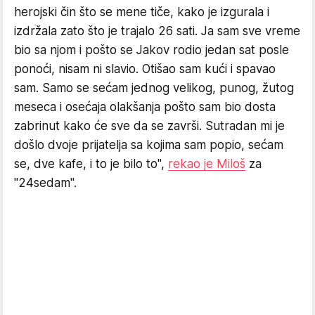
herojski čin što se mene tiče, kako je izgurala i
izdržala zato što je trajalo 26 sati. Ja sam sve vreme
bio sa njom i pošto se Jakov rodio jedan sat posle
ponoći, nisam ni slavio. Otišao sam kući i spavao
sam. Samo se sećam jednog velikog, punog, žutog
meseca i osećaja olakšanja pošto sam bio dosta
zabrinut kako će sve da se završi. Sutradan mi je
došlo dvoje prijatelja sa kojima sam popio, sećam
se, dve kafe, i to je bilo to",
rekao je Miloš
za
"24sedam".