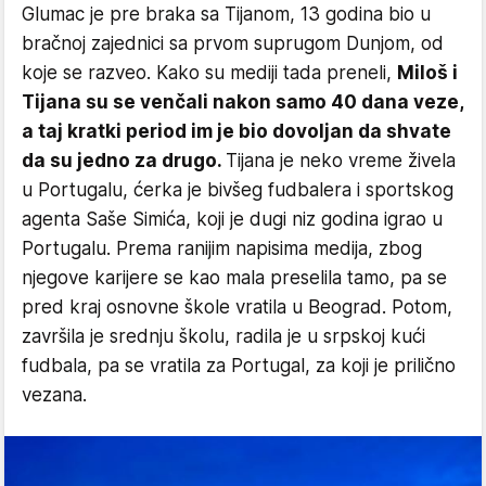
Glumac je pre braka sa Tijanom, 13 godina bio u
bračnoj zajednici sa prvom suprugom Dunjom, od
koje se razveo. Kako su mediji tada preneli,
Miloš i
Tijana su se venčali nakon samo 40 dana veze,
a taj kratki period im je bio dovoljan da shvate
da su jedno za drugo.
Tijana je neko vreme živela
u Portugalu, ćerka je bivšeg fudbalera i sportskog
agenta Saše Simića, koji je dugi niz godina igrao u
Portugalu. Prema ranijim napisima medija, zbog
njegove karijere se kao mala preselila tamo, pa se
pred kraj osnovne škole vratila u Beograd. Potom,
završila je srednju školu, radila je u srpskoj kući
fudbala, pa se vratila za Portugal, za koji je prilično
vezana.