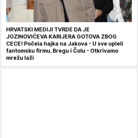
HRVATSKI MEDIJI TVRDE DA JE
JOZINOVIĆEVA KARIJERA GOTOVA ZBOG
CECE! Počela hajka na Jakova - U sve upleli
fantomsku firmu, Bregu i Čolu - Otkrivamo
mrežu laži