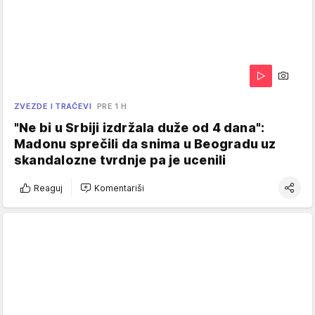
ZVEZDE I TRAČEVI
PRE 1 H
"Ne bi u Srbiji izdržala duže od 4 dana":
Madonu sprečili da snima u Beogradu uz
skandalozne tvrdnje pa je ucenili
Reaguj
Komentariši