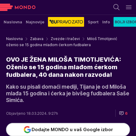
Naslovna
Najnovije
Sport
Info
Naslovna
Zabava
Zvezde i tračevi
Miloš Timotijević
oženio se 15 godina mlađom ćerkom fudbalera
OVO JE ŽENA MILOŠA TIMOTIJEVIĆA:
Oženio se 15 godina mlađom ćerkom
fudbalera, 40 dana nakon razvoda!
Kako su pisali domaći mediji, Tijana je od Miloša
mlađa 15 godina i ćerka je bivšeg fudbalera Saše
Simića.
Objavljeno 18.03.2024. 9:27h
6
Dodajte MONDO u vaš Google izbor