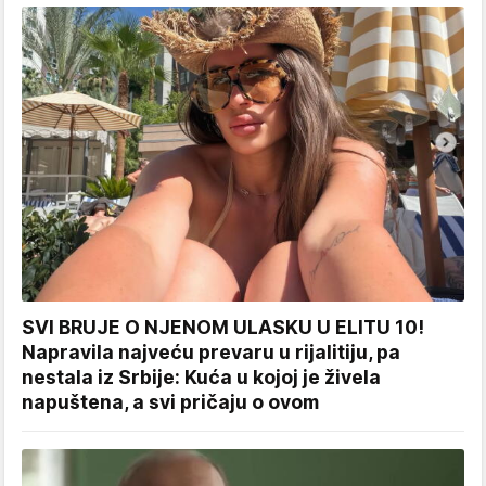
SVI BRUJE O NJENOM ULASKU U ELITU 10!
Napravila najveću prevaru u rijalitiju, pa
nestala iz Srbije: Kuća u kojoj je živela
napuštena, a svi pričaju o ovom