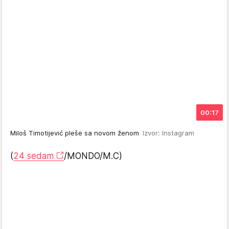
00:17
Miloš Timotijević pleše sa novom ženom
Izvor: Instagram
(
24 sedam
/MONDO/M.C)