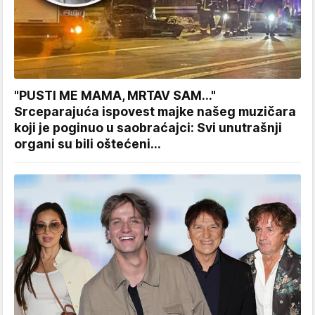
"PUSTI ME MAMA, MRTAV SAM..."
Srceparajuća ispovest majke našeg muzičara
koji je poginuo u saobraćajci: Svi unutrašnji
organi su bili oštećeni...