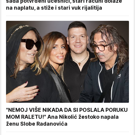
sada potvrđeni učesnici, stari računi dolaze
na naplatu, a stiže i stari vuk rijalitija
"NEMOJ VIŠE NIKADA DA SI POSLALA PORUKU
MOM RALETU!" Ana Nikolić žestoko napala
ženu Slobe Radanovića