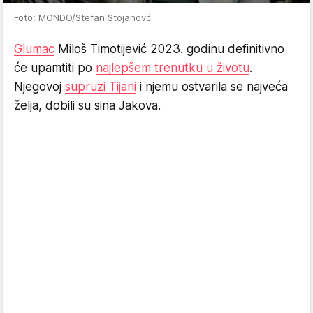
Foto: MONDO/Stefan Stojanovć
Glumac
Miloš Timotijević 2023. godinu definitivno
će upamtiti po
najlepšem trenutku u životu
.
Njegovoj
supruzi Tijani
i njemu ostvarila se najveća
želja, dobili su sina Jakova.