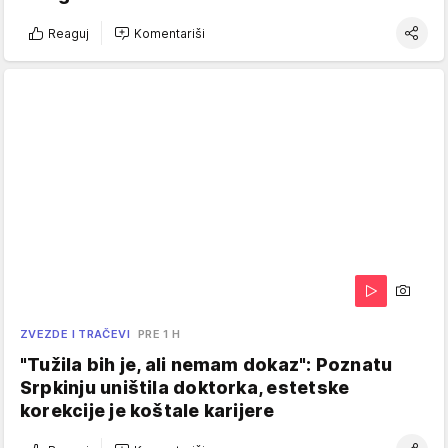
Reaguj
Komentariši
ZVEZDE I TRAČEVI
PRE 1 H
"Tužila bih je, ali nemam dokaz": Poznatu
Srpkinju uništila doktorka, estetske
korekcije je koštale karijere