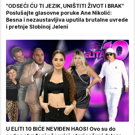
"ODSEĆI ĆU TI JEZIK, UNIŠTITI ŽIVOT I BRAK"
Poslušajte glasovne poruke Ane Nikolić:
Besna i nezaustavljiva uputila brutalne uvrede
i pretnje Slobinoj Jeleni
U ELITI 10 BIĆE NEVIĐEN HAOS! Ovo su do