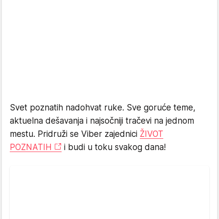
Svet poznatih nadohvat ruke. Sve goruće teme,
aktuelna dešavanja i najsočniji tračevi na jednom
mestu. Pridruži se Viber zajednici
ŽIVOT
POZNATIH
i budi u toku svakog dana!