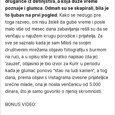
drugarice iz detinjstva, a koja duže vreme
poznaje i glumca. Odmah su se skapirali, bila je
to ljubav na prvi pogled
. Kako se nedugo pre
toga razveo, oni nisu želeli da gube vreme i posle
malo više od mesec dana zabavljanja rešili su da se
venčaju u najužem krugu porodice i prijatelja. Za
sve se saznalo kada je sam Miloš na svojim
društvenim mrežama objavio fotografiju s burmom
na ruci, a u opisu iste je kratko napisao (da je)
'zauzet', objasnio je bio izvor za Kurir u periodu
kada je glumac ponovo "stao na ludi kamen", a tog
dana, prema objavi s Instagrama izvesne prijateljice
srećne mlade, ona je nosila venčanicu od 5.000
dinara, što je samo govorilo o njenoj skromnosti.
BONUS VIDEO: