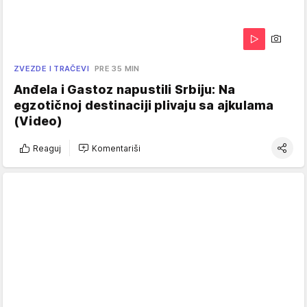
ZVEZDE I TRAČEVI
PRE 35 MIN
Anđela i Gastoz napustili Srbiju: Na
egzotičnoj destinaciji plivaju sa ajkulama
(Video)
Reaguj
Komentariši