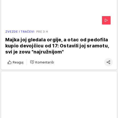
ZVEZDE I TRAČEVI
PRE 3 H
Majka joj gledala orgije, a otac od pedofila
kupio devojčicu od 17: Ostavili joj sramotu,
svi je zovu "najružnijom"
Reaguj
Komentariši