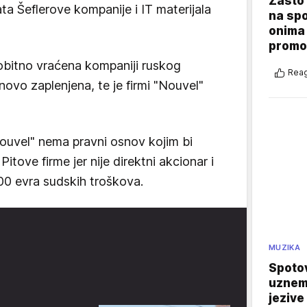
Zašto 
 Šeflerove kompanije i IT materijala
na sp
onima 
promo
bitno vraćena kompaniji ruskog
Reag
onovo zaplenjena, te je firmi "Nouvel"
ouvel" nema pravni osnov kojim bi
tove firme jer nije direktni akcionar i
000 evra sudskih troškova.
MUZIKA
Spotov
uznemi
jezive