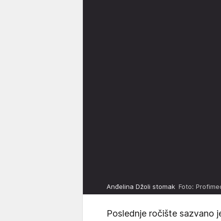
Anđelina Džoli stomak
Foto: Profim
Poslednje ročište sazvano je