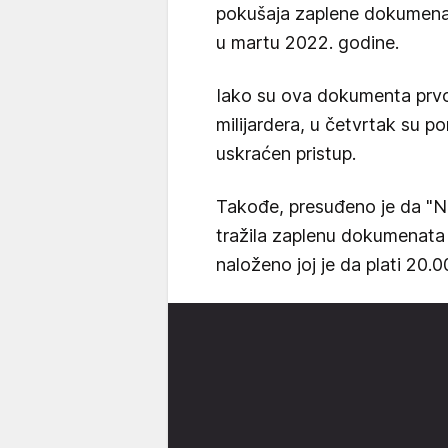
pokušaja zaplene dokumenata
u martu 2022. godine.
Iako su ova dokumenta prvo
milijardera, u četvrtak su p
uskraćen pristup.
Takođe, presuđeno je da "N
tražila zaplenu dokumenata Pi
naloženo joj je da plati 20.