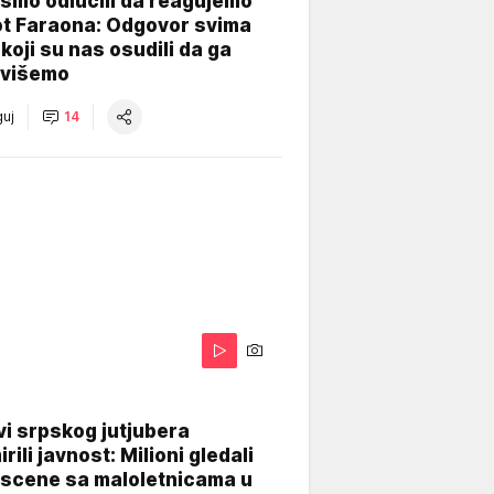
smo odlučili da reagujemo
ot Faraona: Odgovor svima
koji su nas osudili da ga
višemo
uj
14
i srpskog jutjubera
rili javnost: Milioni gledali
 scene sa maloletnicama u