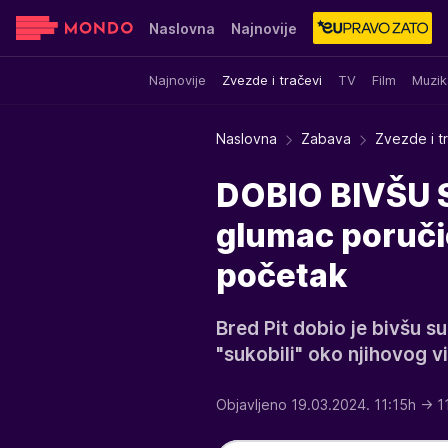
Naslovna
Najnovije
Najnovije
Zvezde i tračevi
TV
Film
Muzik
Sensa
Stvar ukusa
Yumama
Naslovna
Zabava
Zvezde i t
DOBIO BIVŠU 
glumac poručio
početak
Bred Pit dobio je bivšu s
"sukobili" oko njihovog v
Objavljeno 19.03.2024. 11:15h
→ 1