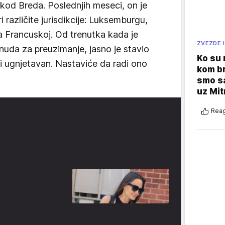
t kod Breda. Poslednjih meseci, on je
i različite jurisdikcije: Luksemburgu,
a Francuskoj. Od trenutka kada je
ZVEZDE I
nuda za preuzimanje, jasno je stavio
Ko su
i ugnjetavan. Nastaviće da radi ono
kom br
smo sa
uz Mit
Reag