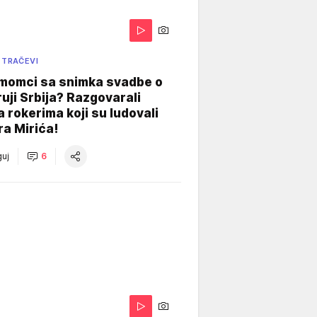
 TRAČEVI
 momci sa snimka svadbe o
uji Srbija? Razgovarali
 rokerima koji su ludovali
ra Mirića!
uj
6