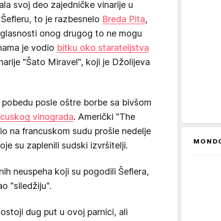
la svoj deo zajedničke vinarije u
 Šefleru, to je razbesnelo
Breda Pita
,
saglasnosti onog drugog to ne mogu
dinama je vodio
bitku oko starateljstva
arije "Šato Miravel", koji je Džolijeva
u pobedu posle oštre borbe sa bivšom
ncuskog vinograda
. Američki "The
dio na francuskom sudu prošle nedelje
MOND
e su zaplenili sudski izvršitelji.
nih neuspeha koji su pogodili Šeflera,
o "siledžiju".
ostoji dug put u ovoj parnici, ali