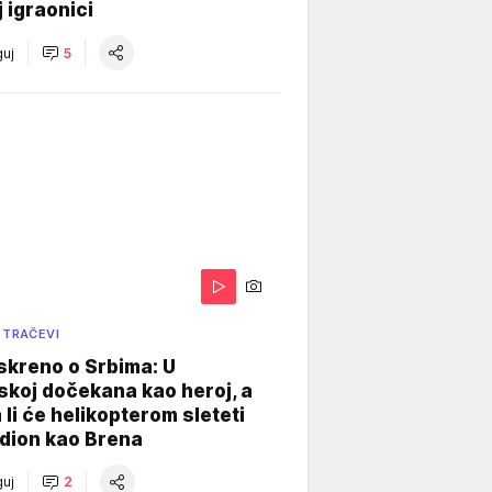
j igraonici
uj
5
 TRAČEVI
skreno o Srbima: U
koj dočekana kao heroj, a
 li će helikopterom sleteti
dion kao Brena
uj
2