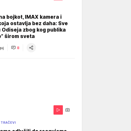
na bojkot, IMAX kamera i
koja ostavlja bez daha: Sve
u Odiseja zbog kog publika
e” širom sveta
uj
8
 TRAČEVI