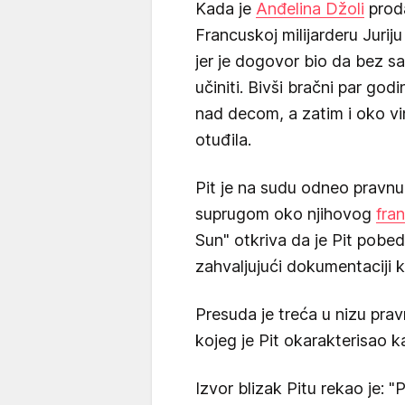
Kada je
Anđelina Džoli
proda
Francuskoj milijarderu Juriju
jer je dogovor bio da bez 
učiniti. Bivši bračni par go
nad decom, a zatim i oko vin
otuđila.
Pit je na sudu odneo pravn
suprugom oko njihovog
fra
Sun" otkriva da je Pit pobe
zahvaljujući dokumentaciji koj
Presuda je treća u nizu prav
kojeg je Pit okarakterisao ka
Izvor blizak Pitu rekao je: "P