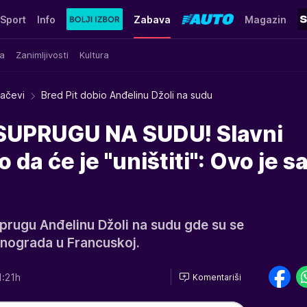
Sport
Info
Zabava
Magazin
a
Zanimljivosti
Kultura
račevi
Bred Pit dobio Anđelinu Džoli na sudu
SUPRUGU NA SUDU! Slavni
 da će je "uništiti": Ovo je 
uprugu Anđelinu Džoli na sudu gde su se
inograda u Francuskoj.
1:21h
Komentariši