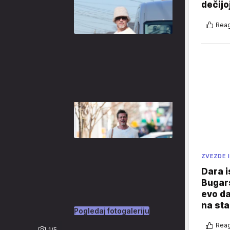
dečijo
Reag
ZVEZDE I
Dara i
Bugars
evo da
na sta
Pogledaj fotogaleriju
Reag
1/5