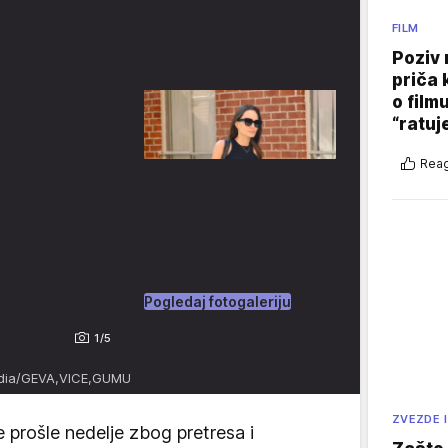
FILM
Poziv 
priča 
o film
“ratuj
Reag
Pogledaj fotogaleriju
1/5
edia/GEVA,VICE,GUMU
ZVEZDE I
 prošle nedelje zbog pretresa i