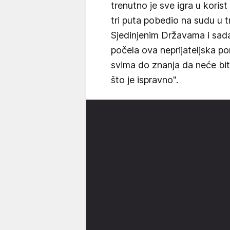
trenutno je sve igra u koris
tri puta pobedio na sudu u tr
Sjedinjenim Državama i sad
počela ova neprijateljska po
svima do znanja da neće bit
što je ispravno".