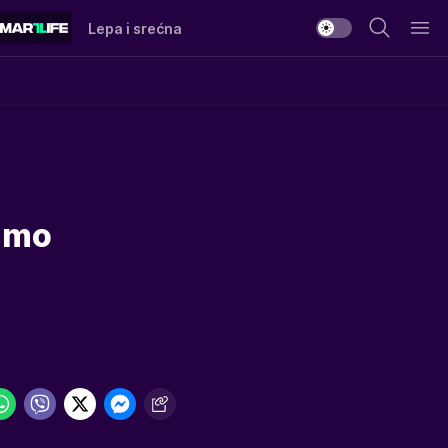
Lepa i srećna
samo