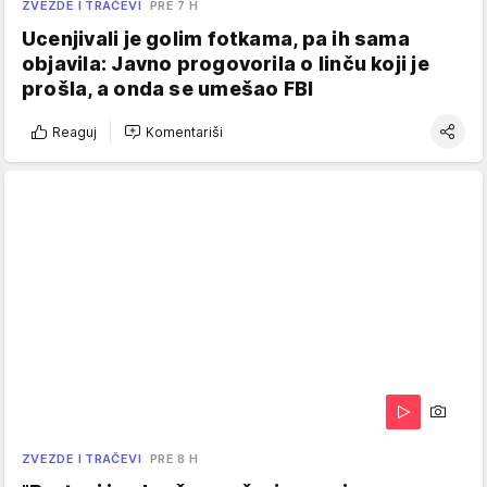
ZVEZDE I TRAČEVI
PRE 7 H
Ucenjivali je golim fotkama, pa ih sama
objavila: Javno progovorila o linču koji je
prošla, a onda se umešao FBI
Reaguj
Komentariši
ZVEZDE I TRAČEVI
PRE 8 H