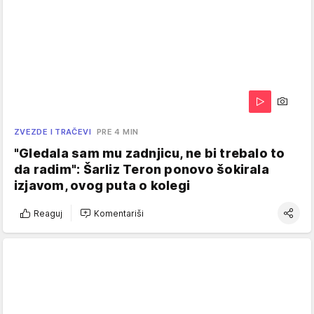
ZVEZDE I TRAČEVI
PRE 4 MIN
"Gledala sam mu zadnjicu, ne bi trebalo to
da radim": Šarliz Teron ponovo šokirala
izjavom, ovog puta o kolegi
Reaguj
Komentariši