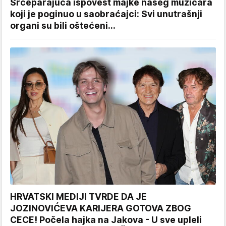
Srceparajuća ispovest majke našeg muzičara
koji je poginuo u saobraćajci: Svi unutrašnji
organi su bili oštećeni...
HRVATSKI MEDIJI TVRDE DA JE
JOZINOVIĆEVA KARIJERA GOTOVA ZBOG
CECE! Počela hajka na Jakova - U sve upleli