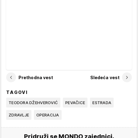
Prethodna vest
Sledeća vest
TAGOVI
TEODORA DŽEHVEROVIĆ
PEVAČICE
ESTRADA
ZDRAVLJE
OPERACIJA
Pridruži se MONDO zajednici.