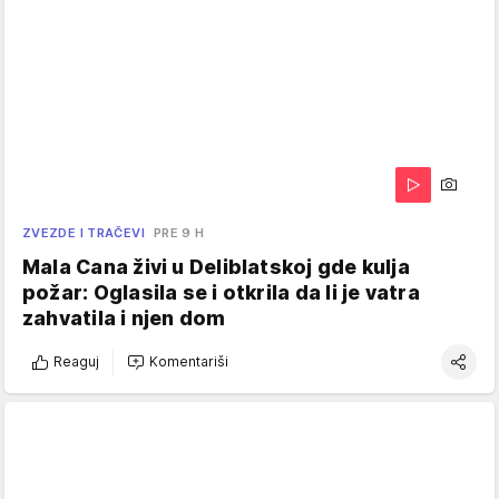
ZVEZDE I TRAČEVI
PRE 9 H
Mala Cana živi u Deliblatskoj gde kulja
požar: Oglasila se i otkrila da li je vatra
zahvatila i njen dom
Reaguj
Komentariši