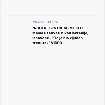
ZVEZDE I TRAČEVI
"ROĐENE SESTRE SU ME KLELE!"
Mama Džehva u nikad iskrenijoj
ispovesti - "To je bio ključan
trenutak" VIDEO