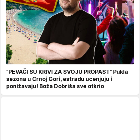
"PEVAČI SU KRIVI ZA SVOJU PROPAST" Pukla
sezona u Crnoj Gori, estradu ucenjuju i
ponižavaju! Boža Dobriša sve otkrio