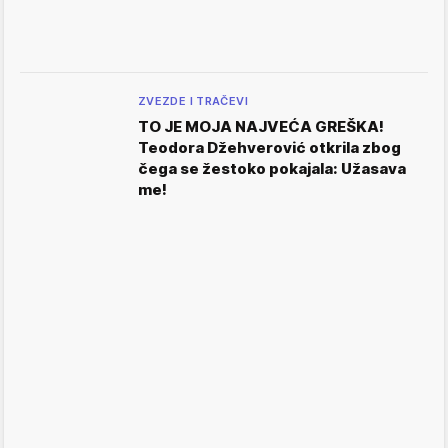
ZVEZDE I TRAČEVI
TO JE MOJA NAJVEĆA GREŠKA!
Teodora Džehverović otkrila zbog
čega se žestoko pokajala: Užasava
me!