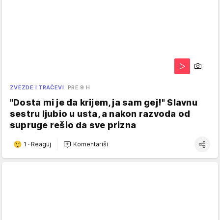
ZVEZDE I TRAČEVI
PRE 9 H
"Dosta mi je da krijem, ja sam gej!" Slavnu
sestru ljubio u usta, a nakon razvoda od
supruge rešio da sve prizna
1
·
Reaguj
Komentariši