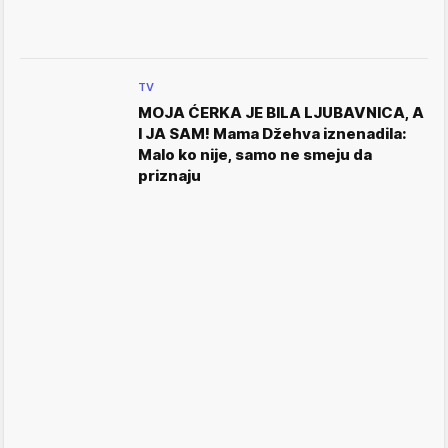
TV
MOJA ĆERKA JE BILA LJUBAVNICA, A
I JA SAM! Mama Džehva iznenadila:
Malo ko nije, samo ne smeju da
priznaju