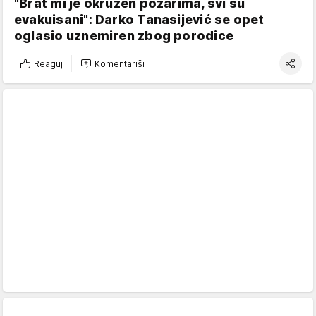
"Brat mi je okružen požarima, svi su
evakuisani": Darko Tanasijević se opet
oglasio uznemiren zbog porodice
Reaguj
Komentariši