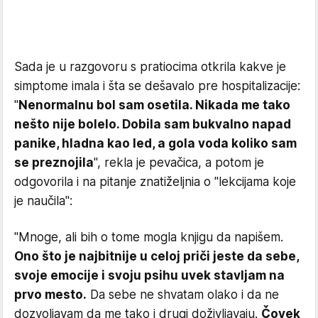
Sada je u razgovoru s pratiocima otkrila kakve je
simptome imala i šta se dešavalo pre hospitalizacije:
"
Nenormalnu bol sam osetila. Nikada me tako
nešto nije bolelo. Dobila sam bukvalno napad
panike, hladna kao led, a gola voda koliko sam
se preznojila
", rekla je pevačica, a potom je
odgovorila i na pitanje znatiželjnia o "lekcijama koje
je naučila":
"Mnoge, ali bih o tome mogla knjigu da napišem.
Ono što je najbitnije u celoj priči jeste da sebe,
svoje emocije i svoju psihu uvek stavljam na
prvo mesto.
Da sebe ne shvatam olako i da ne
dozvoljavam da me tako i drugi doživljavaju.
Čovek