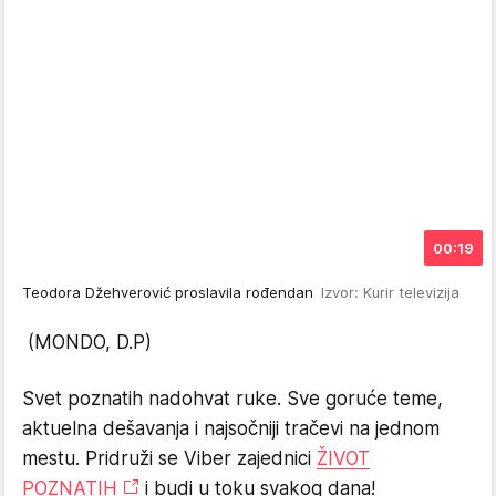
00:19
Teodora Džehverović proslavila rođendan
Izvor: Kurir televizija
(MONDO, D.P)
Svet poznatih nadohvat ruke. Sve goruće teme,
aktuelna dešavanja i najsočniji tračevi na jednom
mestu. Pridruži se Viber zajednici
ŽIVOT
POZNATIH
i budi u toku svakog dana!