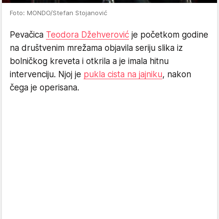
Foto: MONDO/Stefan Stojanović
Pevačica
Teodora Džehverović
je početkom godine
na društvenim mrežama objavila seriju slika iz
bolničkog kreveta i otkrila a je imala hitnu
intervenciju. Njoj je
pukla cista na jajniku
, nakon
čega je operisana.