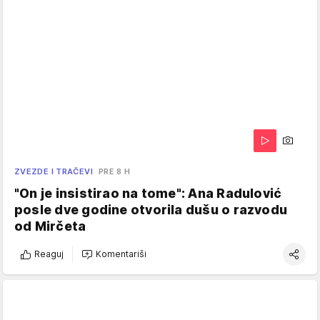
ZVEZDE I TRAČEVI
PRE 8 H
"On je insistirao na tome": Ana Radulović
posle dve godine otvorila dušu o razvodu
od Mirčeta
Reaguj
Komentariši