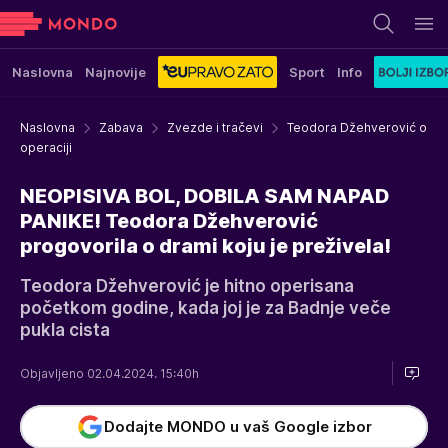
Naslovna
Najnovije
Sport
Info
Naslovna
Zabava
Zvezde i tračevi
Teodora Džehverović o
operaciji
NEOPISIVA BOL, DOBILA SAM NAPAD
PANIKE! Teodora Džehverović
progovorila o drami koju je preživela!
Teodora Džehverović je hitno operisana
početkom godine, kada joj je za Badnje veče
pukla cista
Objavljeno 02.04.2024. 15:40h
Dodajte MONDO u vaš Google izbor