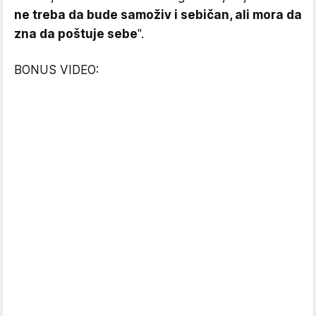
ne treba da bude samoživ i sebičan, ali mora da
zna da poštuje sebe
".
BONUS VIDEO: