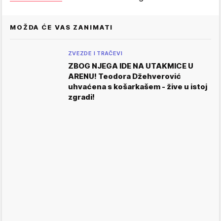
MOŽDA ĆE VAS ZANIMATI
ZVEZDE I TRAČEVI
ZBOG NJEGA IDE NA UTAKMICE U
ARENU! Teodora Džehverović
uhvaćena s košarkašem - žive u istoj
zgradi!