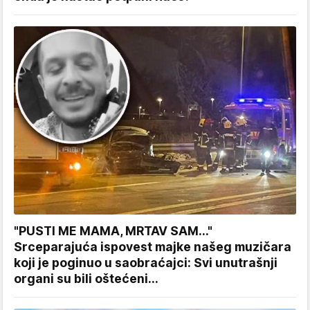
"PUSTI ME MAMA, MRTAV SAM..."
Srceparajuća ispovest majke našeg muzičara
koji je poginuo u saobraćajci: Svi unutrašnji
organi su bili oštećeni...