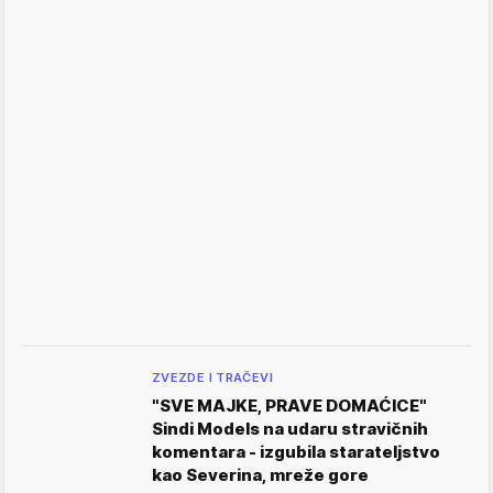
ZVEZDE I TRAČEVI
"SVE MAJKE, PRAVE DOMAĆICE"
Sindi Models na udaru stravičnih
komentara - izgubila starateljstvo
kao Severina, mreže gore