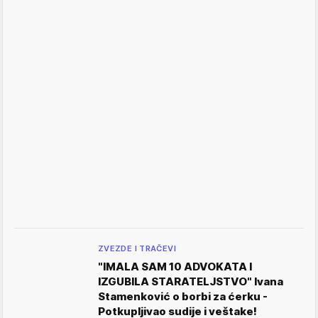
ZVEZDE I TRAČEVI
"IMALA SAM 10 ADVOKATA I
IZGUBILA STARATELJSTVO" Ivana
Stamenković o borbi za ćerku -
Potkupljivao sudije i veštake!