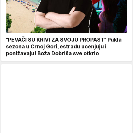
"PEVAČI SU KRIVI ZA SVOJU PROPAST" Pukla
sezona u Crnoj Gori, estradu ucenjuju i
ponižavaju! Boža Dobriša sve otkrio