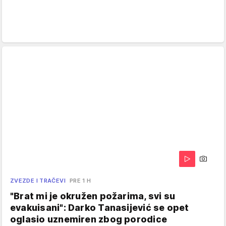
ZVEZDE I TRAČEVI
PRE 1 H
"Brat mi je okružen požarima, svi su
evakuisani": Darko Tanasijević se opet
oglasio uznemiren zbog porodice