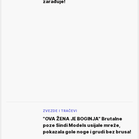
zarađuje!
ZVEZDE I TRAČEVI
"OVA ŽENA JE BOGINJA" Brutalne
poze Sindi Models usijale mreže,
pokazala gole noge i grudi bez brusa!