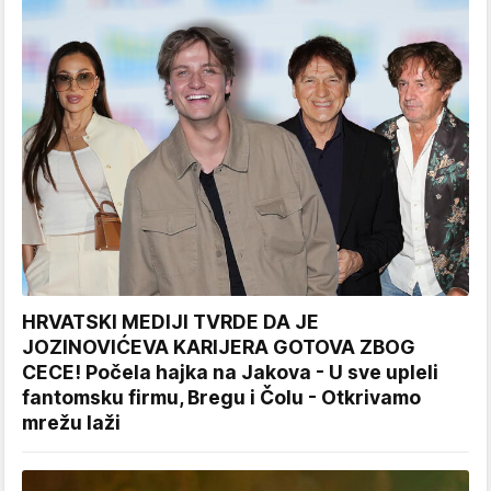
HRVATSKI MEDIJI TVRDE DA JE
JOZINOVIĆEVA KARIJERA GOTOVA ZBOG
CECE! Počela hajka na Jakova - U sve upleli
fantomsku firmu, Bregu i Čolu - Otkrivamo
mrežu laži