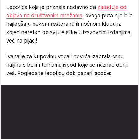
Lepotica koja je priznala nedavno da
zarađuje od
objava na društvenim mrežama
, ovoga puta nije bila
najlepša u nekom restoranu ili noćnom klubu iz
kojeg neretko objavljuje slike u izazovnim izdanjima,
već na pijaci!
Ivana je za kupovinu voća i povrća izabrala crnu
haljinu s belim tufnama,ispod koje se nazirao donji
veš. Pogledajte lepoticu dok pazari jagode: