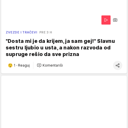
ZVEZDE I TRAČEVI
PRE 3 H
"Dosta mi je da krijem, ja sam gej!" Slavnu
sestru ljubio u usta, a nakon razvoda od
supruge rešio da sve prizna
1
·
Reaguj
Komentariši