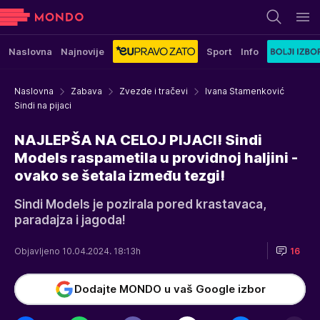
Naslovna
Najnovije
Sport
Info
Naslovna
Zabava
Zvezde i tračevi
Ivana Stamenković
Sindi na pijaci
NAJLEPŠA NA CELOJ PIJACI! Sindi
Models raspametila u providnoj haljini -
ovako se šetala između tezgi!
Sindi Models je pozirala pored krastavaca,
paradajza i jagoda!
Objavljeno 10.04.2024. 18:13h
16
Dodajte MONDO u vaš Google izbor