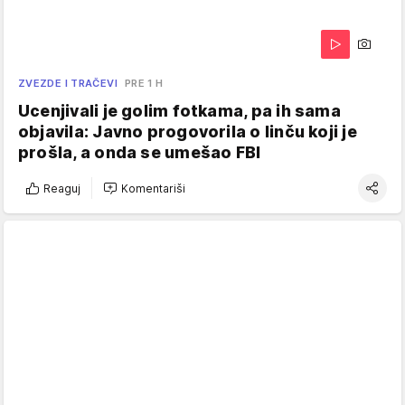
ZVEZDE I TRAČEVI
PRE 1 H
Ucenjivali je golim fotkama, pa ih sama
objavila: Javno progovorila o linču koji je
prošla, a onda se umešao FBI
Reaguj
Komentariši