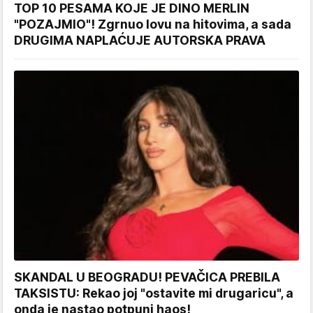
TOP 10 PESAMA KOJE JE DINO MERLIN
"POZAJMIO"! Zgrnuo lovu na hitovima, a sada
DRUGIMA NAPLAĆUJE AUTORSKA PRAVA
SKANDAL U BEOGRADU! PEVAČICA PREBILA
TAKSISTU: Rekao joj "ostavite mi drugaricu", a
onda je nastao potpuni haos!