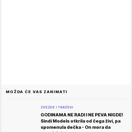
MOŽDA ĆE VAS ZANIMATI
ZVEZDE I TRAČEVI
GODINAMA NE RADI I NE PEVA NIGDE!
Sindi Models otkrila od čega živi, pa
spomenula dečka - On mora da