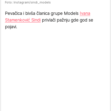
Foto: Instagram/sindi_models
Pevačica i bivša članica grupe Models
Ivana
Stamenković Sindi
privlači pažnju gde god se
pojavi.