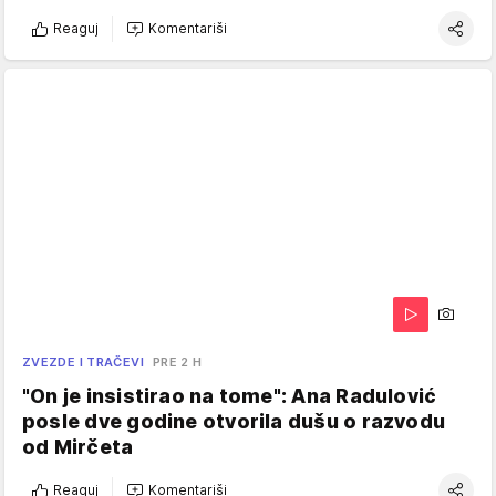
Reaguj
Komentariši
ZVEZDE I TRAČEVI
PRE 2 H
"On je insistirao na tome": Ana Radulović
posle dve godine otvorila dušu o razvodu
od Mirčeta
Reaguj
Komentariši