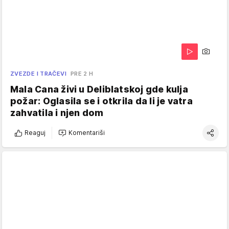
ZVEZDE I TRAČEVI
PRE 2 H
Mala Cana živi u Deliblatskoj gde kulja
požar: Oglasila se i otkrila da li je vatra
zahvatila i njen dom
Reaguj
Komentariši