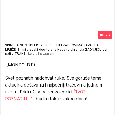
00:26
SKINULA SE SINDI MODELS I VRELIM KADROVIMA ZAPALILA
MREŽE! Snimila svaki deo tela, a kada je okrenula ZADNJICU svi
pali u TRANS!
Izvor: Instagram
(MONDO, D.P)
Svet poznatih nadohvat ruke. Sve goruće teme,
aktuelna dešavanja i najsočniji tračevi na jednom
mestu. Pridruži se Viber zajednici
ŽIVOT
POZNATIH
i budi u toku svakog dana!